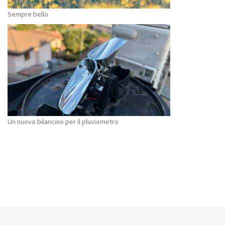
Sempre bello
Un nuovo bilancino per il pluviometro
Navigazione articoli
Articolo precedente