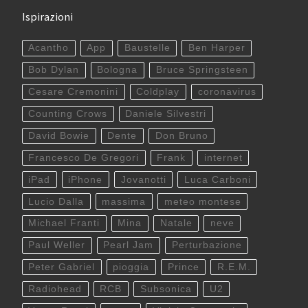
Ispirazioni
Acantho
App
Baustelle
Ben Harper
Bob Dylan
Bologna
Bruce Springsteen
Cesare Cremonini
Coldplay
coronavirus
Counting Crows
Daniele Silvestri
David Bowie
Dente
Don Bruno
Francesco De Gregori
Frank
internet
iPad
iPhone
Jovanotti
Luca Carboni
Lucio Dalla
massima
meteo montese
Michael Franti
Mina
Natale
neve
Paul Weller
Pearl Jam
Perturbazione
Peter Gabriel
pioggia
Prince
R.E.M.
Radiohead
RCB
Subsonica
U2