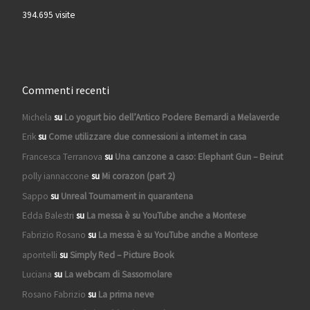
394.695 visite
Commenti recenti
Michela
su
Lo yogurt bio dell’Antico Podere Bernardi a Melaverde
Erik
su
Come utilizzare due connessioni a internet in casa
Francesca Terranova
su
Una canzone a caso: Elephant Gun – Beirut
polly iannaccone
su
Mi corazon (part 2)
Sappo
su
Unreal Tournament in quarantena
Edda Balestri
su
La messa è su YouTube anche a Montese
Fabrizio Rosano
su
La messa è su YouTube anche a Montese
apontelli
su
Simply Red – Picture Book
Luciana
su
La webcam di Sassomolare
Rosano Fabrizio
su
La prima neve