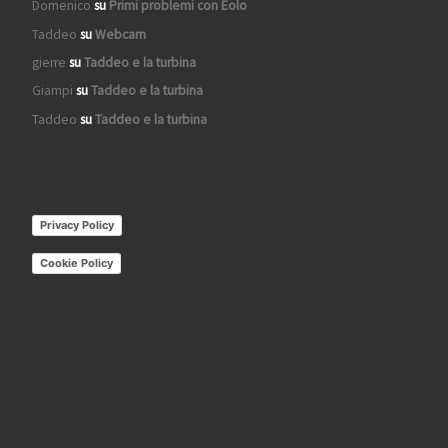
Domenico
su
Primi problemi con Eolo
Taddeo
su
Webcam
gierre
su
Taddeo e la turbina
Giampi
su
Taddeo e la turbina
Taddeo
su
Taddeo e la turbina
Privacy Policy
Cookie Policy