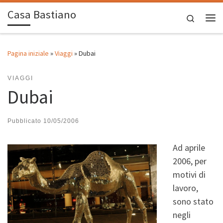
Casa Bastiano
Passa al contenuto
Search
Me
Pagina iniziale
»
Viaggi
»
Dubai
VIAGGI
Dubai
Pubblicato
10/05/2006
Ad aprile
2006, per
motivi di
lavoro,
sono stato
negli