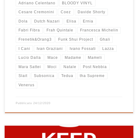
Adriano Celentano
BLOODY VINYL
Cesare Cremonini
Coez
Davide Shorty
Dola
Dutch Nazari
Elisa
Ernia
Fabri Fibra
Frah Quintale
Francesca Michelin
Frenetik&Orang3
Funk Shui Project
Ghali
I Cani
Ivan Graziani
Ivano Fossati
Lazza
Lucio Dalla
Mace
Madame
Mameli
Mara Sattei
Moci
Natale
Post Nebbia
Slait
Subsonica
Tedua
tha Supreme
Venerus
Pubblicato
24/12/2020