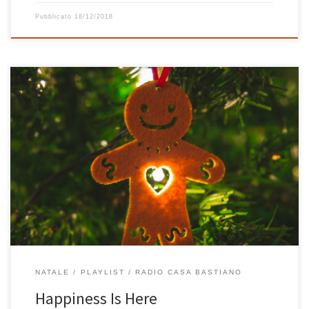
Pubblicato
18/12/2018
Ed eccolo qua il Natale anche quest’anno, portatore della sua
dose di happiness per tutti noi, grandi e piccoli. Ed eccola qua
puntuale e precisa come sempre (come Babbo Natale), la stra-
mega-mitica playlist di Natale di Radio Casa Bastiano. Per allietare
il Natale di tutti, per chi ama la buona […]
NATALE
PLAYLIST
RADIO CASA BASTIANO
Happiness Is Here