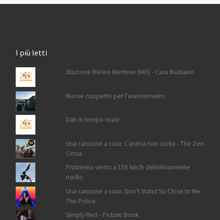
I più letti
Stazione Meteo Montese (MO) - Casa Bastiano
Nuove coppette per l'anemometro
Dati in tempo reale
Una canzone a caso: L'anima non conta - The Zen
Circus
Problema vento a 156 km/h definitivamente
risolto
Una canzone a caso: Don't Stand So Close to Me -
The Police
Simply Red - Picture Book