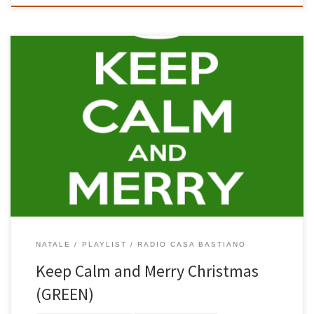
La versione GREEN di Keep Calm and Merry Christmas è tutta
italiana ed è quella preferita in casa un po’ da tutti. Ognuno canta
le sue canzoni preferite: all’Annalisa piace La Sera Dei Miracoli, a
me E Sei Così Bella, ai bimbi ALTALENE, Sciccherie e Catrame. Ci
ritroviamo, ognuno con […]
NATALE
PLAYLIST
RADIO CASA BASTIANO
Keep Calm and Merry Christmas
(GREEN)