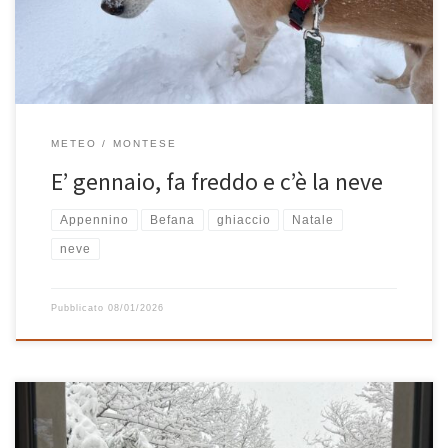
iniziava a dicembre e finiva […]
METEO
MONTESE
E’ gennaio, fa freddo e c’è la neve
Appennino
Befana
ghiaccio
Natale
neve
Pubblicato
08/01/2026