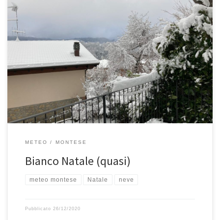
Sì è fatta attendere fino alla notte tra il 25 e il 26, ma alla fine è
arrivata e questa mattina ci siamo risvegliati così! Tecnicamente
quindi è quasi un bianco Natale, ma lasciamo stare queste piccole
imperfezioni che la natura ci regala ancora e che non possiamo
controllare (per […]
METEO
MONTESE
Bianco Natale (quasi)
meteo montese
Natale
neve
Pubblicato
26/12/2020