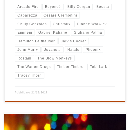
Arcade Fire
Beyoncé
Billy Corgan
Boosta
Caparezza
Cesare Cremonini
Chilly Gonzales
Christaux
Dionne Warwick
Eminem
Gabriel Kahane
Giuliano Palma
Hamilton Leithauser
Jarvis Cocker
John Murry
Jovanotti
Natale
Phoenix
Rostam
The Blow Monkeys
The War on Drugs
Timber Timbre
Tobi Lark
Tracey Thorn
Pubblicato
21/12/2017