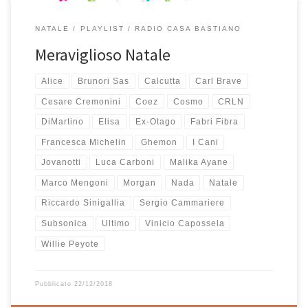
NATALE
PLAYLIST
RADIO CASA BASTIANO
Meraviglioso Natale
Alice
Brunori Sas
Calcutta
Carl Brave
Cesare Cremonini
Coez
Cosmo
CRLN
DiMartino
Elisa
Ex-Otago
Fabri Fibra
Francesca Michelin
Ghemon
I Cani
Jovanotti
Luca Carboni
Malika Ayane
Marco Mengoni
Morgan
Nada
Natale
Riccardo Sinigallia
Sergio Cammariere
Subsonica
Ultimo
Vinicio Capossela
Willie Peyote
Pubblicato
22/12/2018