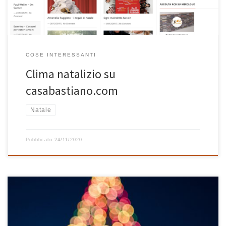
COSE INTERESSANTI
Clima natalizio su
casabastiano.com
Natale
Pubblicato
24/11/2020
E alla fine ci sono caduto anch’io, come tutti i grandi artisti prima o