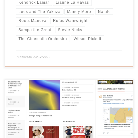
Kendrick Lamar
Lianne La Havas
Lous and The Yakuza
Mandy More
Natale
Roots Manuva
Rufus Wainwright
Sampa the Great
Stevie Nicks
The Cinematic Orchestra
Wilson Pickett
Pubblicato
23/12/2020
Da oggi casabastiano.com diventa un po’ più natalizio. Niente
decori o lucine, ma tiriamo fuori tutti i contenuti del sito a tema
natalizio. Ecco così che le sezioni Playlist, Dischi e Film presenti in
homepage inizieranno a mostrare contenuti legati al Natale diversi
ad ogni visita. Verranno scelti a caso […]