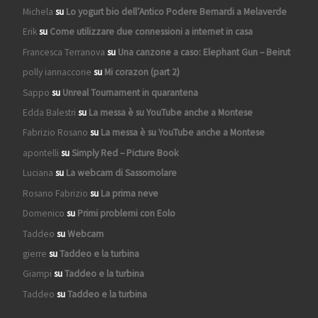
Michela
su
Lo yogurt bio dell’Antico Podere Bernardi a Melaverde
Erik
su
Come utilizzare due connessioni a internet in casa
Francesca Terranova
su
Una canzone a caso: Elephant Gun – Beirut
polly iannaccone
su
Mi corazon (part 2)
Sappo
su
Unreal Tournament in quarantena
Edda Balestri
su
La messa è su YouTube anche a Montese
Fabrizio Rosano
su
La messa è su YouTube anche a Montese
apontelli
su
Simply Red – Picture Book
Luciana
su
La webcam di Sassomolare
Rosano Fabrizio
su
La prima neve
Domenico
su
Primi problemi con Eolo
Taddeo
su
Webcam
gierre
su
Taddeo e la turbina
Giampi
su
Taddeo e la turbina
Taddeo
su
Taddeo e la turbina