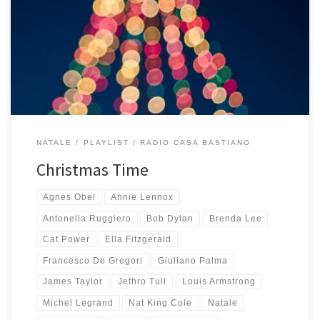
poi arriva il disco di Natale. Nell’anno in cui con Wonderful
Christmas e Meraviglioso Natale raggiungo il traguardo delle 20
playlist di Natale composte ecco che esagero e mi metto a
scegliere e mettere in fila […]
NATALE
PLAYLIST
RADIO CASA BASTIANO
Christmas Time
Agnes Obel
Annie Lennox
Antonella Ruggiero
Bob Dylan
Brenda Lee
Cat Power
Ella Fitzgerald
Francesco De Gregori
Giuliano Palma
James Taylor
Jethro Tull
Louis Armstrong
Michel Legrand
Nat King Cole
Natale