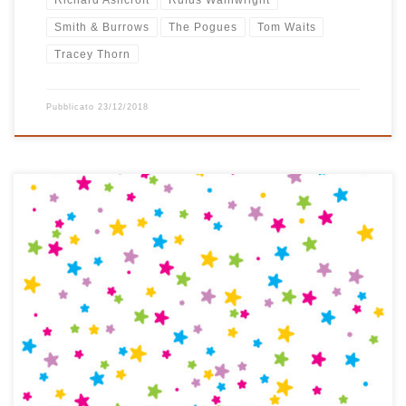
Richard Ashcroft
Rufus Wainwright
Smith & Burrows
The Pogues
Tom Waits
Tracey Thorn
Pubblicato
23/12/2018
In tanti anni di playlist natalizie questa è la prima volta che ne
compongo una tutta di musica italiana. E’ nata così, un po’ per
caso, partendo da un brano al pianoforte di Sergio Cammariere
dal titolo Natale in campagna ed è proseguita senza questa
precisa idea in mente fino […]