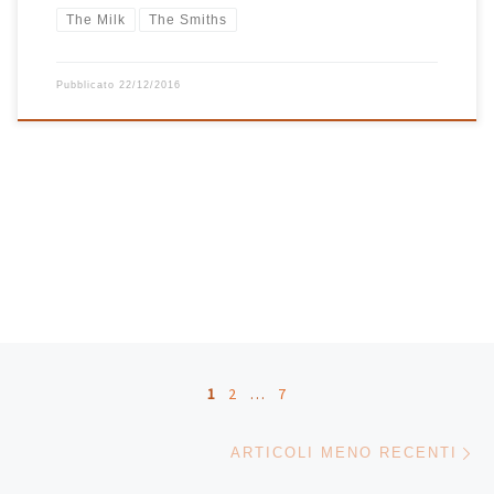
The Milk
The Smiths
Pubblicato
22/12/2016
Navigazione articoli
1
2
…
7
Ar
ARTICOLI MENO RECENTI