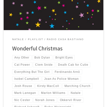
cd, una laboriosa tradizione che mi piace mantenere, per quelli
più lontani invece la tecnologia mi dà una mano: su Mixcloud, […]
NATALE
PLAYLIST
RADIO CASA BASTIANO
Wonderful Christmas
Any Other
Bob Dylan
Bright Eyes
Cat Power
Clem Snide
Death Cab for Cutie
Everything But The Girl
Ferdinando Arnò
Isobel Campbell
Joan As Police Woman
Josh Rouse
Kirsty MacColl
Marching Church
Mark Lanegan
Marlon Williams
Natale
Nic Cester
Norah Jones
Okkervil River