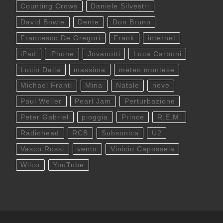
Counting Crows
Daniele Silvestri
David Bowie
Dente
Don Bruno
Francesco De Gregori
Frank
internet
iPad
iPhone
Jovanotti
Luca Carboni
Lucio Dalla
massima
meteo montese
Michael Franti
Mina
Natale
neve
Paul Weller
Pearl Jam
Perturbazione
Peter Gabriel
pioggia
Prince
R.E.M.
Radiohead
RCB
Subsonica
U2
Vasco Rossi
vento
Vinicio Capossela
Wilco
YouTube