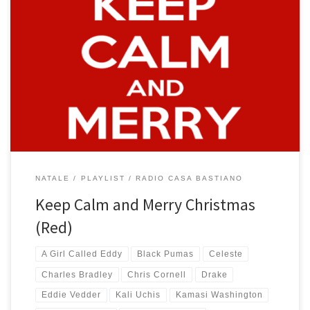
Eh sì, per questo Natale dobbiamo mantenere la calma, ma nulla
ci vieta di ascoltare un po’ di buona musica. Anche per quest’anno
le playlist natalizie sono tre, così da accontentare i gusti di tutti. C’è
quella super natalizia che in casa piace a tutti, quella tutta italiana
che piace […]
NATALE
PLAYLIST
RADIO CASA BASTIANO
Keep Calm and Merry Christmas
(Red)
A Girl Called Eddy
Black Pumas
Celeste
Charles Bradley
Chris Cornell
Drake
Eddie Vedder
Kali Uchis
Kamasi Washington