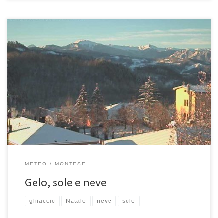
Mattinata piuttosto ghiacciata oggi a Montese e dintorni. Dopo la
nevicata di ieri lunedì 17 dicembre che ha depositato una decina
di centimetri al suolo, durante la notte il cielo si è rasserenata e
sono subito comparse le prime ghiacciate che questa mattina
hanno reso in parte difficoltosa e rischiosa […]
METEO
MONTESE
Gelo, sole e neve
ghiaccio
Natale
neve
sole