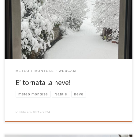
E’ quasi incredibile, con tempismo praticamente perfetto nel
weekend dell’immacolata ritorna una bella nevicata in Appennino!
Questa mattina ci siamo svegliati con un tipico paesaggio invernale
molto natalizio, non sembra quasi vero! E allora oggi diamoci
dentro con addobbi natalizi, camini accesi, turbine, pale da neve
e soprattutto con la […]
METEO
MONTESE
WEBCAM
E’ tornata la neve!
meteo montese
Natale
neve
Pubblicato
08/12/2024