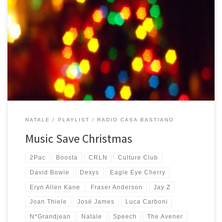
Può la musica “salvare” un Natale? Sì, sempre! Anche quest’anno
arriva la mitica playlist di Natale di Radio Casa Bastiano, una
selezione di canzoni che di Natale in realtà non sono, ma che
fanno molto Natale o almeno per me lo fanno molto. Ecco così
che mentre si fanno gli […]
NATALE
PLAYLIST
RADIO CASA BASTIANO
Music Save Christmas
2Pac
Boosta
CRLN
Culture Club
David Bowie
Dexys
Eagle Eye Cherry
Eryn Allen Kane
Fraser Anderson
Jay Z
Joan Thiele
José James
Luca Carboni
N*Grandjean
Natale
Speech
The Avener