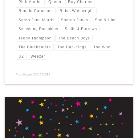
Pink Martini
Queen
Ray Charles
Renato Carosone
Rufus Wainwright
Sarah Jane Morris
Sharon Jones
She & Him
Smashing Pumpkins
Smith & Burrows
Teddy Thompson
The Beach Boys
The Bluebeaters
The Dap-Kings
The Who
U2
Weezer
Pubblicato
23/12/2018
Dopo Meraviglioso Natale ecco a voi Wonderful Christmas, l’ormai
classica e mitica playlist di Natale sempre apprezzatissima da
amici e parenti. Quelli più vicini la ricevono ancora masterizzata su