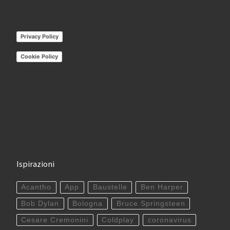
Privacy Policy
Cookie Policy
Ispirazioni
Acantho
App
Baustelle
Ben Harper
Bob Dylan
Bologna
Bruce Springsteen
Cesare Cremonini
Coldplay
coronavirus