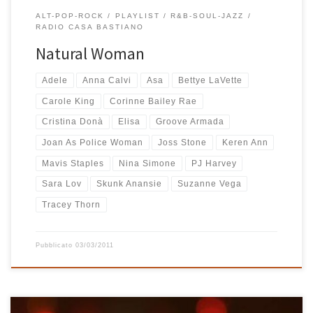
ALT-POP-ROCK
PLAYLIST
R&B-SOUL-JAZZ
RADIO CASA BASTIANO
Natural Woman
Adele
Anna Calvi
Asa
Bettye LaVette
Carole King
Corinne Bailey Rae
Cristina Donà
Elisa
Groove Armada
Joan As Police Woman
Joss Stone
Keren Ann
Mavis Staples
Nina Simone
PJ Harvey
Sara Lov
Skunk Anansie
Suzanne Vega
Tracey Thorn
Pubblicato
03/03/2011