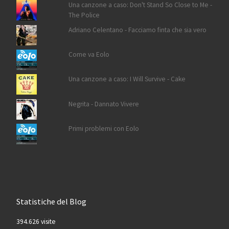
Una canzone a caso: Don't Stand So Close to Me -
The Police
Adriano Celentano - Facciamo finta che sia vero
Come va Eolo
Una canzone a caso: I Will Survive - Cake
Negrita - Dannato Vivere
Primi problemi con Eolo
Statistiche del Blog
394.626 visite