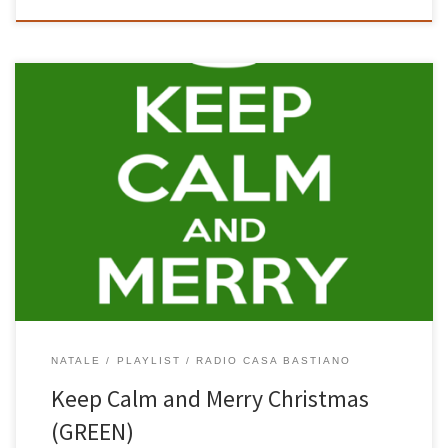
La versione GREEN di Keep Calm and Merry Christmas è tutta
italiana ed è quella preferita in casa un po’ da tutti. Ognuno canta
le sue canzoni preferite: all’Annalisa piace La Sera Dei Miracoli, a
me E Sei Così Bella, ai bimbi ALTALENE, Sciccherie e Catrame. Ci
ritroviamo, ognuno con […]
NATALE
PLAYLIST
RADIO CASA BASTIANO
Keep Calm and Merry Christmas
(GREEN)