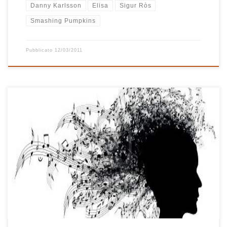
Danny Karlsson
Elisa
Sigur Ròs
Smashing Pumpkins
Pubblicato
12/03/2011
Una bella selezione di canzoni al femminile, ecco cos’è Natural
Woman. L’omaggio alle belle voci di donna inizia da lontano ed è
affidato ad un brano di Des’ree del 1993, una canzone intensa
che mi è sempre piaciuta. Anche In Liverpool è stata scritta
parecchi anni fa dall’adorabile Suzanne Vega, […]