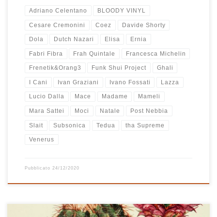
Adriano Celentano
BLOODY VINYL
Cesare Cremonini
Coez
Davide Shorty
Dola
Dutch Nazari
Elisa
Ernia
Fabri Fibra
Frah Quintale
Francesca Michelin
Frenetik&Orang3
Funk Shui Project
Ghali
I Cani
Ivan Graziani
Ivano Fossati
Lazza
Lucio Dalla
Mace
Madame
Mameli
Mara Sattei
Moci
Natale
Post Nebbia
Slait
Subsonica
Tedua
tha Supreme
Venerus
Pubblicato
24/12/2020