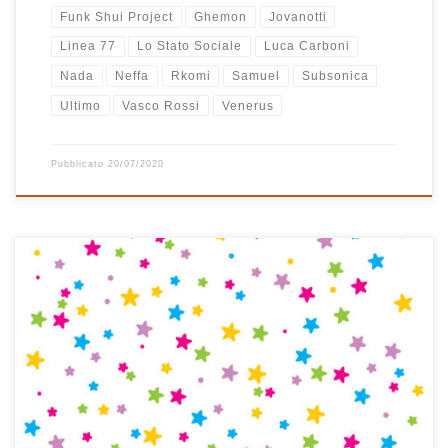
Funk Shui Project
Ghemon
Jovanotti
Linea 77
Lo Stato Sociale
Luca Carboni
Nada
Neffa
Rkomi
Samuel
Subsonica
Ultimo
Vasco Rossi
Venerus
Pubblicato
20/07/2020
In tanti anni di playlist natalizie questa è la prima volta che ne
compongo una tutta di musica italiana. E’ nata così, un po’ per
caso, partendo da un brano al pianoforte di Sergio Cammariere
dal titolo Natale in campagna ed è proseguita senza questa
precisa idea in mente fino […]