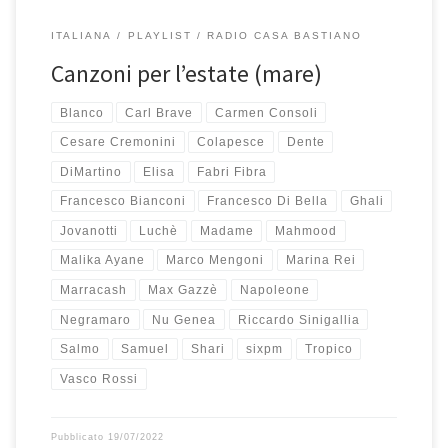
ITALIANA
PLAYLIST
RADIO CASA BASTIANO
Canzoni per l’estate (mare)
Blanco
Carl Brave
Carmen Consoli
Cesare Cremonini
Colapesce
Dente
DiMartino
Elisa
Fabri Fibra
Francesco Bianconi
Francesco Di Bella
Ghali
Jovanotti
Luchè
Madame
Mahmood
Malika Ayane
Marco Mengoni
Marina Rei
Marracash
Max Gazzè
Napoleone
Negramaro
Nu Genea
Riccardo Sinigallia
Salmo
Samuel
Shari
sixpm
Tropico
Vasco Rossi
Pubblicato
19/07/2022