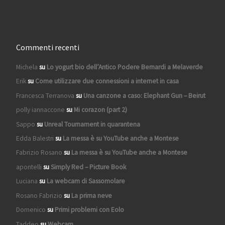
Commenti recenti
Michela
su
Lo yogurt bio dell’Antico Podere Bernardi a Melaverde
Erik
su
Come utilizzare due connessioni a internet in casa
Francesca Terranova
su
Una canzone a caso: Elephant Gun – Beirut
polly iannaccone
su
Mi corazon (part 2)
Sappo
su
Unreal Tournament in quarantena
Edda Balestri
su
La messa è su YouTube anche a Montese
Fabrizio Rosano
su
La messa è su YouTube anche a Montese
apontelli
su
Simply Red – Picture Book
Luciana
su
La webcam di Sassomolare
Rosano Fabrizio
su
La prima neve
Domenico
su
Primi problemi con Eolo
Taddeo
su
Webcam