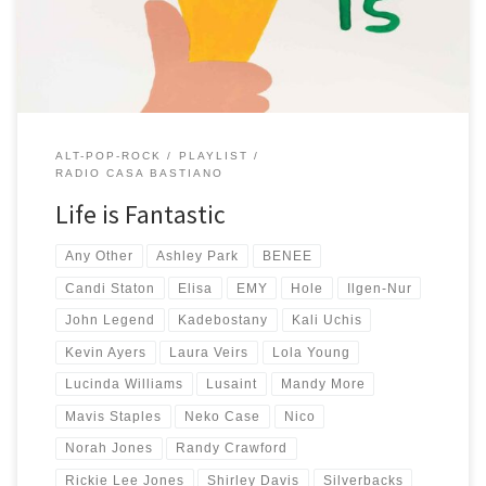
sempre la stessa: ascolto canzoni, quelle che mi colpiscono le
metto dentro una playlist […]
ALT-POP-ROCK
PLAYLIST
RADIO CASA BASTIANO
Life is Fantastic
Any Other
Ashley Park
BENEE
Candi Staton
Elisa
EMY
Hole
Ilgen-Nur
John Legend
Kadebostany
Kali Uchis
Kevin Ayers
Laura Veirs
Lola Young
Lucinda Williams
Lusaint
Mandy More
Mavis Staples
Neko Case
Nico
Norah Jones
Randy Crawford
Rickie Lee Jones
Shirley Davis
Silverbacks