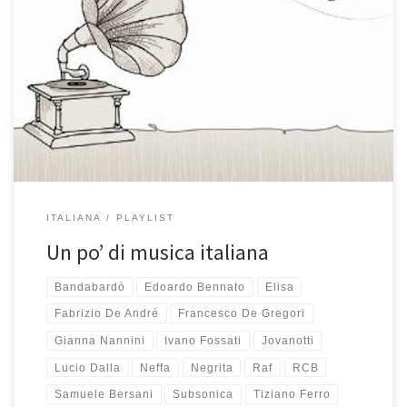
Ogni tanto mi viene proprio voglia di ascoltare e canticchiare
musica italiana… quando ho composto questa playlist doveva
essere proprio uno di quei momenti! Scopri tutte le playlist di Casa
Bastiano e ascolta online la buona musica di RCB collegandoti
tramite Mixcloud, Apple Music o Spotify. Tracklist – 1 ora 16 minuti e
22 secondi di buona musica […]
ITALIANA
PLAYLIST
Un po’ di musica italiana
Bandabardò
Edoardo Bennato
Elisa
Fabrizio De André
Francesco De Gregori
Gianna Nannini
Ivano Fossati
Jovanotti
Lucio Dalla
Neffa
Negrita
Raf
RCB
Samuele Bersani
Subsonica
Tiziano Ferro