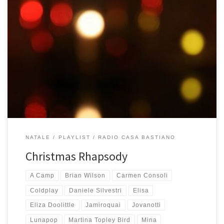
Per amici, parenti e fan di Radio Casa Bastiano è ormai un classico,
senza non è neanche Natale. La mitica playlist di Natale
quest’anno accontenta davvero tutti: pop, rock, jazz, elettronica,
brani da classifica e non. Per me è bellissima. Buon Natale da
Radio Casa Bastiano! Tracklist – 1 ora […]
NATALE
PLAYLIST
RADIO CASA BASTIANO
Christmas Rhapsody
A Camp
Brian Wilson
Carmen Consoli
Coldplay
Daniele Silvestri
Elisa
Eliza Doolittle
Jamiroquai
Jovanotti
Lunapop
Martina Topley Bird
Mina