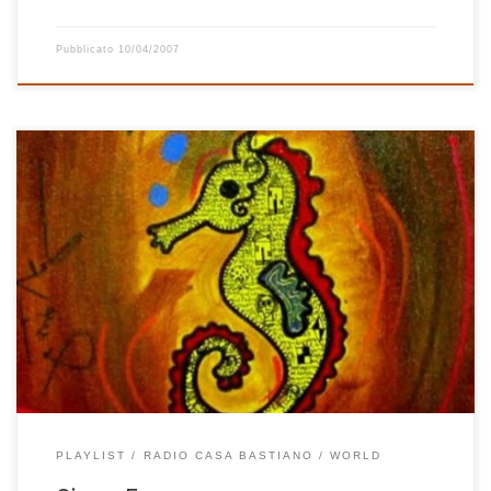
Pubblicato
10/04/2007
La recente vacanza in Sud America lascia qualche buon segno in
questa playlist, che prende il titolo e si apre proprio con un brano
di un musicista che abbiamo conosciuto a Taganga, piccola
spiaggia di pescatori sulla costa caraibica della Colombia… la
poesia che Rolando ci ha dedicato e scritto […]
PLAYLIST
RADIO CASA BASTIANO
WORLD