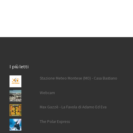
I più letti
Stazione Meteo Montese (MO) - Casa Bastiano
Webcam
Max Gazzè - La Favola di Adamo Ed Eva
The Polar Express