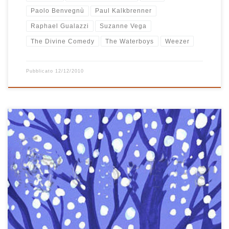
Paolo Benvegnù
Paul Kalkbrenner
Raphael Gualazzi
Suzanne Vega
The Divine Comedy
The Waterboys
Weezer
Pubblicato
12/12/2010
Riguardando oggi i titoli dei brani della playlist di fine millennio mi
appaiono come un primo timido tentativo di mix tra vecchio e
nuovo, tra musica italiana e internazionale che negli anni successivi
ha contraddistinto molte delle mie playlist e che a me piace molto
ascoltare. E’ così che troviamo […]