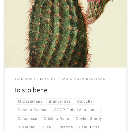
Ci sono molte canzoni taggate con un cuore in questa nuova
playlist tutta italiana di Radio Casa Bastiano. Sono tutte canzoni
che ho ascoltato parecchio negli ultimi mesi, per alcune è stato
amore al primo ascolto, per altre ci è voluto un po’ più di tempo,
ma una volta conquistato […]
ITALIANA
PLAYLIST
RADIO CASA BASTIANO
Io sto bene
Al Castellana
Brunori Sas
Calcutta
Carmen Consoli
CCCP Fedeli Alla Linea
Colapesce
Cristina Donà
Davide Shorty
DiMartino
Elisa
Esterina
Fabri Fibra