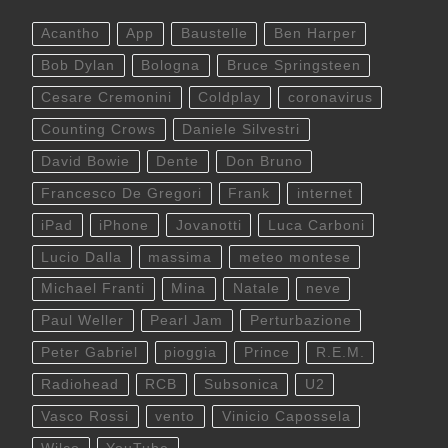
Acantho
App
Baustelle
Ben Harper
Bob Dylan
Bologna
Bruce Springsteen
Cesare Cremonini
Coldplay
coronavirus
Counting Crows
Daniele Silvestri
David Bowie
Dente
Don Bruno
Francesco De Gregori
Frank
internet
iPad
iPhone
Jovanotti
Luca Carboni
Lucio Dalla
massima
meteo montese
Michael Franti
Mina
Natale
neve
Paul Weller
Pearl Jam
Perturbazione
Peter Gabriel
pioggia
Prince
R.E.M.
Radiohead
RCB
Subsonica
U2
Vasco Rossi
vento
Vinicio Capossela