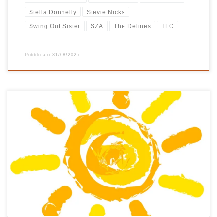
Stella Donnelly
Stevie Nicks
Swing Out Sister
SZA
The Delines
TLC
Pubblicato
31/08/2025
Canzoni per l’estate a gogò! Dopo i cantautori (relax) ecco le hits
che mi fanno venire in mente il mare, il sole, la vacanza, la
piacevolezza di ascoltare musica leggera da classifica su un lettino
in piscina o sdraiato sulla sabbia di una bella spiaggia. Si parte da
Napoli tranquilli […]