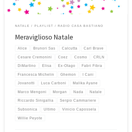
NATALE
PLAYLIST
RADIO CASA BASTIANO
Meraviglioso Natale
Alice
Brunori Sas
Calcutta
Carl Brave
Cesare Cremonini
Coez
Cosmo
CRLN
DiMartino
Elisa
Ex-Otago
Fabri Fibra
Francesca Michelin
Ghemon
I Cani
Jovanotti
Luca Carboni
Malika Ayane
Marco Mengoni
Morgan
Nada
Natale
Riccardo Sinigallia
Sergio Cammariere
Subsonica
Ultimo
Vinicio Capossela
Willie Peyote