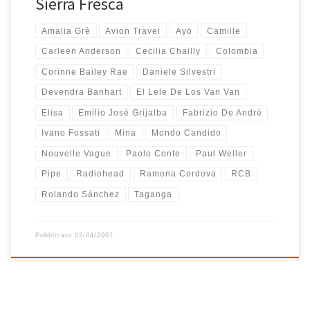
Sierra Fresca
Amalia Grè
Avion Travel
Ayo
Camille
Carleen Anderson
Cecilia Chailly
Colombia
Corinne Bailey Rae
Daniele Silvestri
Devendra Banhart
El Lele De Los Van Van
Elisa
Emilio José Grijalba
Fabrizio De André
Ivano Fossati
Mina
Mondo Candido
Nouvelle Vague
Paolo Conte
Paul Weller
Pipe
Radiohead
Ramona Cordova
RCB
Rolando Sánchez
Taganga
Pubblicato
02/04/2007