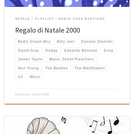
NATALE
PLAYLIST
RADIO CASA BASTIANO
Regalo di Natale 2000
Badly Drawn Boy
Billy Joel
Daniele Silvestri
David Gray
Dodgy
Edoardo Bennato
Elisa
James Taylor
Manic Street Preachers
Neil Young
The Beatles
The Wallflowers
U2
Wilco
Pubblicato
09/12/2008