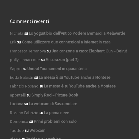
Commenti recenti
Michela
su
Lo yogurt bio dell’Antico Podere Bernardi a Melaverde
Erik
su
Come utilizzare due connessioni a internet in casa
Francesca Terranova
su
Una canzone a caso: Elephant Gun – Beirut
polly iannaccone
su
Mi corazon (part 2)
Sappo
su
Unreal Tournament in quarantena
Edda Balestri
su
La messa è su YouTube anche a Montese
Fabrizio Rosano
su
La messa è su YouTube anche a Montese
apontelli
su
Simply Red – Picture Book
Luciana
su
La webcam di Sassomolare
Rosano Fabrizio
su
La prima neve
Domenico
su
Primi problemi con Eolo
Taddeo
su
Webcam