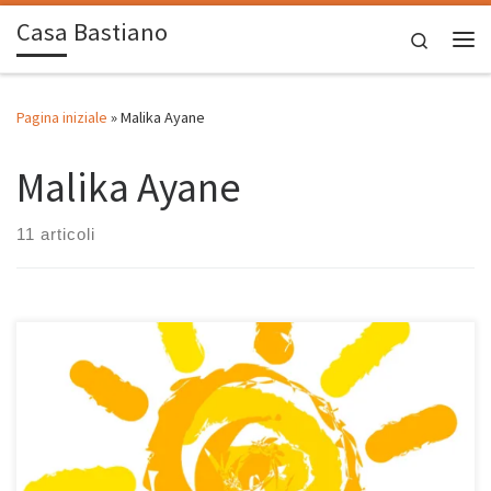
Casa Bastiano
Passa al contenuto
Search
Me
Pagina iniziale
»
Malika Ayane
Malika Ayane
11 articoli
Canzoni per l’estate a gogò! Dopo i cantautori (relax) ecco le hits
che mi fanno venire in mente il mare, il sole, la vacanza, la
piacevolezza di ascoltare musica leggera da classifica su un lettino
in piscina o sdraiato sulla sabbia di una bella spiaggia. Si parte da