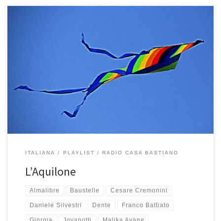
E’ uscita così, all’improvviso, completamente inattesa e non
prevista, ma quando la voglia di ascoltare musica italiana mi
prende non c’è altro modo che iniziare a rovistare nella libreria di
iTunes in cerca di belle canzoni targate IT per creare l’ennesima
playlist tutta italiana (QUI le altre). Si chiama L’Aquilone […]
ITALIANA
PLAYLIST
RADIO CASA BASTIANO
L’Aquilone
Almalibre
Baustelle
Cesare Cremonini
Daniele Silvestri
Dente
Franco Battiato
Giorgia
Jovanotti
Malika Ayane