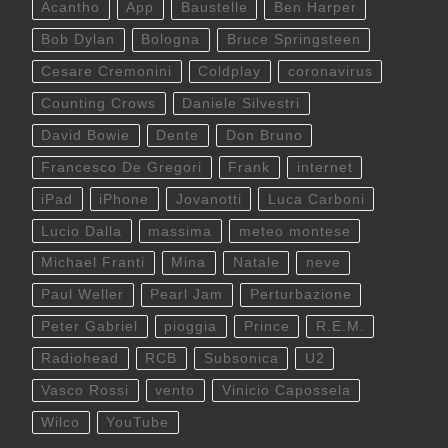
Acantho
App
Baustelle
Ben Harper
Bob Dylan
Bologna
Bruce Springsteen
Cesare Cremonini
Coldplay
coronavirus
Counting Crows
Daniele Silvestri
David Bowie
Dente
Don Bruno
Francesco De Gregori
Frank
internet
iPad
iPhone
Jovanotti
Luca Carboni
Lucio Dalla
massima
meteo montese
Michael Franti
Mina
Natale
neve
Paul Weller
Pearl Jam
Perturbazione
Peter Gabriel
pioggia
Prince
R.E.M.
Radiohead
RCB
Subsonica
U2
Vasco Rossi
vento
Vinicio Capossela
Wilco
YouTube