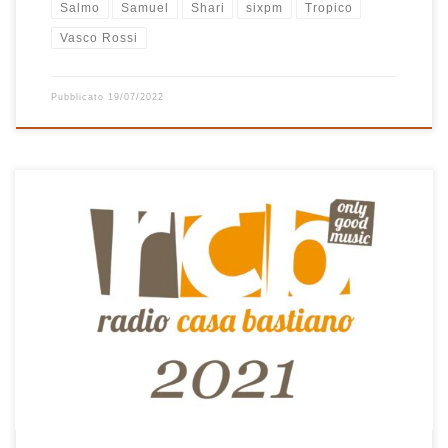
Salmo
Samuel
Shari
sixpm
Tropico
Vasco Rossi
Pubblicato
19/07/2022
Una delle cose che mi ha sempre incuriosito prima in iTunes
adesso in Musica è la possibilità di creare delle playlist
automatiche mettendo delle regole in modo tale da ottenere
delle liste di canzoni filtrate secondo alcuni criteri. La playlist delle
25 canzoni più ascoltate nel 2021 è ottenuta proprio […]