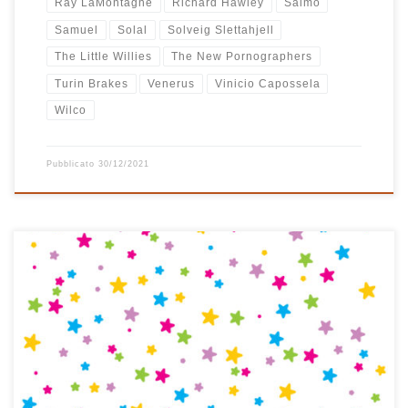
Ray LaMontagne
Richard Hawley
Salmo
Samuel
Solal
Solveig Slettahjell
The Little Willies
The New Pornographers
Turin Brakes
Venerus
Vinicio Capossela
Wilco
Pubblicato
30/12/2021
In tanti anni di playlist natalizie questa è la prima volta che ne
compongo una tutta di musica italiana. E’ nata così, un po’ per
caso, partendo da un brano al pianoforte di Sergio Cammariere
dal titolo Natale in campagna ed è proseguita senza questa
precisa idea in mente fino […]