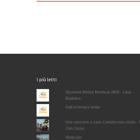
I più letti
Stazione Meteo Montese (MO) - Casa
Bastiano
Dati in tempo reale
Una canzone a caso: L'anima non conta - 
Zen Circus
Webcam