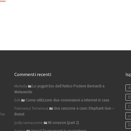
Commenti recenti
Is
Michela
su
Lo yogurt bio dell’Antico Podere Bernardi a
A
Melaverde
B
Erik
su
Come utilizzare due connessioni a internet in casa
C
Francesca Terranova
su
Una canzone a caso: Elephant Gun –
The
Beirut
c
polly iannaccone
su
Mi corazon (part 2)
D
Sappo
su
Unreal Tournament in quarantena