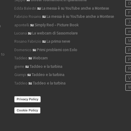
D
Edda Balestri
su
La messa è su YouTube anche a Montese
F
Fabrizio Rosano
su
La messa è su YouTube anche a Montese
J
apontelli
su
Simply Red – Picture Book
a
m
Luciana
su
La webcam di Sassomolare
M
Rosano Fabrizio
su
La prima neve
Domenico
su
Primi problemi con Eolo
P
 to
Taddeo
su
Webcam
P
gierre
su
Taddeo e la turbina
R
Giampi
su
Taddeo e la turbina
V
Taddeo
su
Taddeo e la turbina
W
Privacy Policy
Cookie Policy