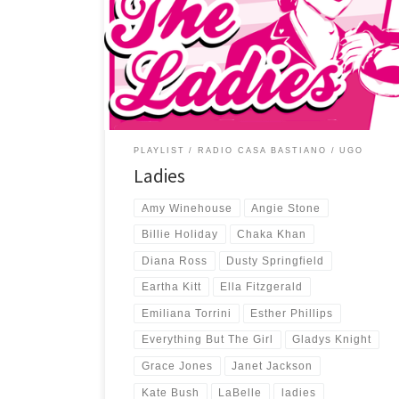
Ugo dedicata alle Ladies della musica che non so da
dove iniziare a commentarla. Date uno sguardo ai
numerosi tag di questo articolo per rendervene conto:
42 canzoni storiche per quasi 3 ore di ottima musica
che parte da Nina Simone, […]
PLAYLIST
RADIO CASA BASTIANO
UGO
Ladies
Amy Winehouse
Angie Stone
Billie Holiday
Chaka Khan
Diana Ross
Dusty Springfield
Eartha Kitt
Ella Fitzgerald
Emiliana Torrini
Esther Phillips
Everything But The Girl
Gladys Knight
Grace Jones
Janet Jackson
Kate Bush
LaBelle
ladies