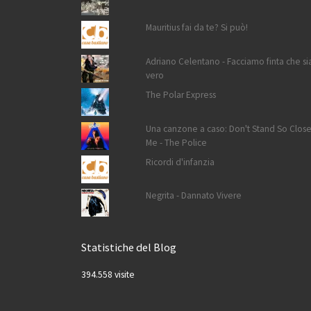
Mauritius fai da te? Si può!
Adriano Celentano - Facciamo finta che si
vero
The Polar Express
Una canzone a caso: Don't Stand So Close
Me - The Police
Ricordi d'infanzia
Negrita - Dannato Vivere
Statistiche del Blog
394.558 visite