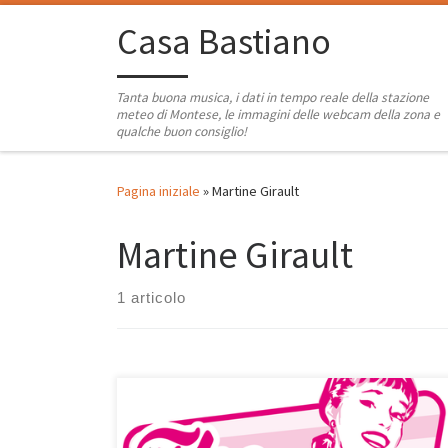
Passa al contenuto
Casa Bastiano
Tanta buona musica, i dati in tempo reale della stazione
meteo di Montese, le immagini delle webcam della zona e
qualche buon consiglio!
Pagina iniziale
»
Martine Girault
Martine Girault
1 articolo
E’ talmente ricca di belle canzoni questa playlist di