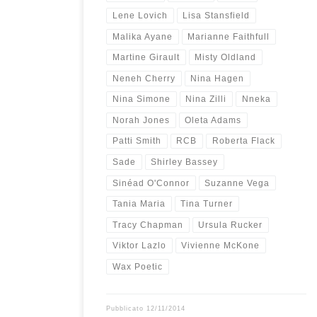
Lene Lovich
Lisa Stansfield
Malika Ayane
Marianne Faithfull
Martine Girault
Misty Oldland
Neneh Cherry
Nina Hagen
Nina Simone
Nina Zilli
Nneka
Norah Jones
Oleta Adams
Patti Smith
RCB
Roberta Flack
Sade
Shirley Bassey
Sinéad O'Connor
Suzanne Vega
Tania Maria
Tina Turner
Tracy Chapman
Ursula Rucker
Viktor Lazlo
Vivienne McKone
Wax Poetic
Pubblicato
12/11/2014