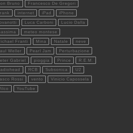
on Bruno
Francesco De Gregori
rank
internet
iPad
iPhone
ovanotti
Luca Carboni
Lucio Dalla
assima
meteo montese
ichael Franti
Mina
Natale
neve
aul Weller
Pearl Jam
Perturbazione
eter Gabriel
pioggia
Prince
R.E.M.
adiohead
RCB
Subsonica
U2
asco Rossi
vento
Vinicio Capossela
ilco
YouTube