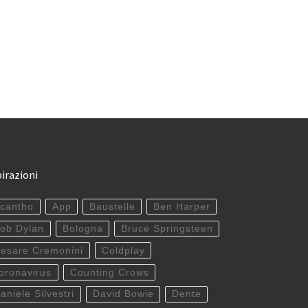
pirazioni
cantho
App
Baustelle
Ben Harper
ob Dylan
Bologna
Bruce Springsteen
esare Cremonini
Coldplay
oronavirus
Counting Crows
aniele Silvestri
David Bowie
Dente