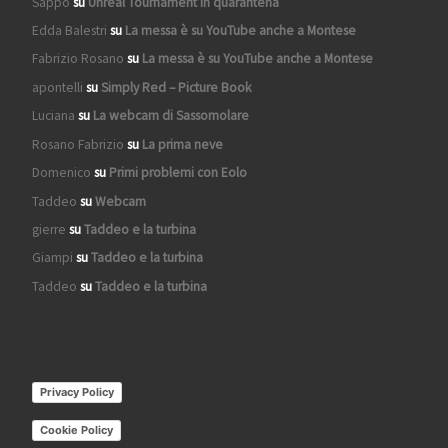
Sappo
su
Unreal Tournament in quarantena
Edda Balestri
su
La messa è su YouTube anche a Montese
Fabrizio Rosano
su
La messa è su YouTube anche a Montese
apontelli
su
Simply Red – Picture Book
Luciana
su
La webcam di Sassomolare
Rosano Fabrizio
su
La prima neve
Domenico
su
Primi problemi con Eolo
Taddeo
su
Webcam
gierre
su
Taddeo e la turbina
Giampi
su
Taddeo e la turbina
Taddeo
su
Taddeo e la turbina
Privacy Policy
Cookie Policy