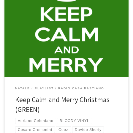
La versione GREEN di Keep Calm and Merry Christmas è tutta
italiana ed è quella preferita in casa un po’ da tutti. Ognuno canta
le sue canzoni preferite: all’Annalisa piace La Sera Dei Miracoli, a
me E Sei Così Bella, ai bimbi ALTALENE, Sciccherie e Catrame. Ci
ritroviamo, ognuno con […]
NATALE
PLAYLIST
RADIO CASA BASTIANO
Keep Calm and Merry Christmas
(GREEN)
Adriano Celentano
BLOODY VINYL
Cesare Cremonini
Coez
Davide Shorty