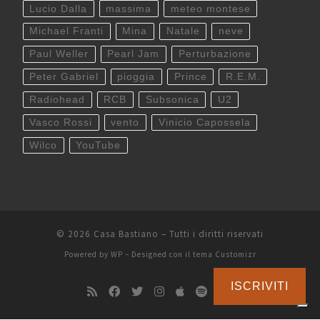
Lucio Dalla
massima
meteo montese
Michael Franti
Mina
Natale
neve
Paul Weller
Pearl Jam
Perturbazione
Peter Gabriel
pioggia
Prince
R.E.M.
Radiohead
RCB
Subsonica
U2
Vasco Rossi
vento
Vinicio Capossela
Wilco
YouTube
© 2026
Casa Bastiano
– Tutti i diritti riservati
Powered by
WP
– Designed con il
tema Customizr
ISCRIVITI