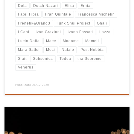
Dola
Dutch Nazari
Elisa
Ernia
Fabri Fibra
Frah Quintale
Francesca Michelin
Frenetik&Orang3
Funk Shui Project
Ghali
I Cani
Ivan Graziani
Ivano Fossati
Lazza
Lucio Dalla
Mace
Madame
Mameli
Mara Sattei
Moci
Natale
Post Nebbia
Slait
Subsonica
Tedua
tha Supreme
Venerus
Pubblicato
24/12/2020
Finalmente è Natale e anche quest’anno, come l’anno scorso, le