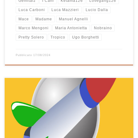
Gemitaiz
I Cani
Ketama126
Lovegang126
Luca Carboni
Luca Mazzieri
Lucio Dalla
Mace
Madame
Manuel Agnelli
Marco Mengoni
Maria Antonietta
Nobraino
Pretty Solero
Tropico
Ugo Borghetti
Pubblicato
17/08/2024
Ops! Un’altra playlist di musica italiana! Che ci volete fare? Ormai lo
sapete, nelle mie playlist ci finisce sempre tutta la musica che
ascoltiamo a Casa Bastiano e ultimamente va così… musica
italiana a gogò! A dirla tutta e a raccontarla proprio bene, questa
playlist nasce a fine estate ed […]