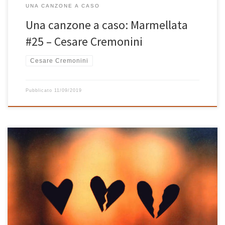
UNA CANZONE A CASO
Una canzone a caso: Marmellata
#25 – Cesare Cremonini
Cesare Cremonini
Pubblicato
11/09/2019
Playlist del 2015, un mix particolare tra belle canzoni italiane poco
note a cui sono affezionato come La costanza di Francesco di
Bella, Canto Del Vuoto degli Ustmamò, Pezzo D’amore di
Riccardo Sinigallia e Reale di Colapesce, brani che mi hanno
subito colpito al cuore come A Heartbreak di Angus […]