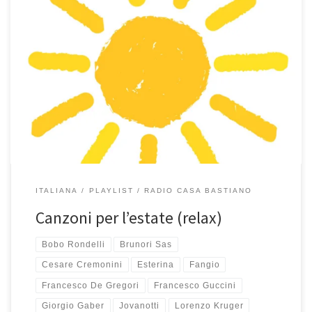
Ci sono così tante belle canzoni in questa nuova playlist estiva tutti
italiana che non so davvero da dove iniziare… Penso che l’inizio,
come deve essere in ogni playlist che si rispetta (ma lo sapete
già…), sia fortissimo: Canzone per l’estate scritta da De Gregori
insieme a De André è […]
ITALIANA
PLAYLIST
RADIO CASA BASTIANO
Canzoni per l’estate (relax)
Bobo Rondelli
Brunori Sas
Cesare Cremonini
Esterina
Fangio
Francesco De Gregori
Francesco Guccini
Giorgio Gaber
Jovanotti
Lorenzo Kruger