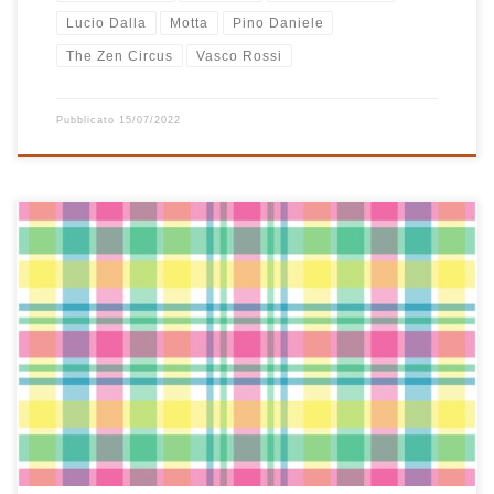
Lucio Dalla
Motta
Pino Daniele
The Zen Circus
Vasco Rossi
Pubblicato
15/07/2022
Questa playlist l’ho chiamata Pastelli perché è piuttosto colorata, ci
sono dentro solo canzoni di musica italiana, belle (tutte) allegre
(alcune) tristi (poche, ma sempre belle) famose (non tutte) pop
(molte) vecchie (solo 2, ma molto belle!) emozionanti (basta
ascoltare la prima). Peccato solo che la prima canzone con cui […]