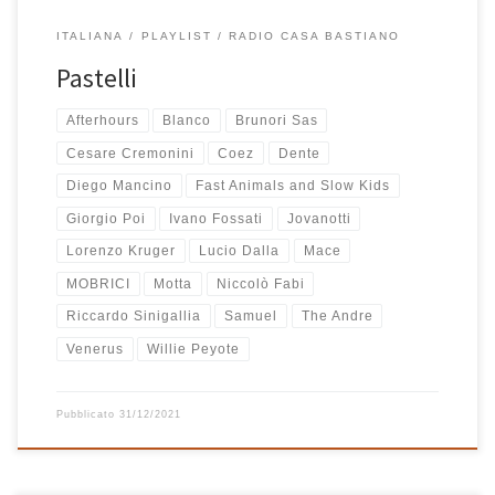
ITALIANA
PLAYLIST
RADIO CASA BASTIANO
Pastelli
Afterhours
Blanco
Brunori Sas
Cesare Cremonini
Coez
Dente
Diego Mancino
Fast Animals and Slow Kids
Giorgio Poi
Ivano Fossati
Jovanotti
Lorenzo Kruger
Lucio Dalla
Mace
MOBRICI
Motta
Niccolò Fabi
Riccardo Sinigallia
Samuel
The Andre
Venerus
Willie Peyote
Pubblicato
31/12/2021