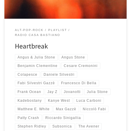
ALT-POP-ROCK
PLAYLIST
RADIO CASA BASTIANO
Heartbreak
Angus & Julia Stone
Angus Stone
Benjamin Clementine
Cesare Cremonini
Colapesce
Daniele Silvestri
Fabi Silvestri Gazzè
Francesco Di Bella
Frank Ocean
Jay Z
Jovanotti
Julia Stone
Kadebostany
Kanye West
Luca Carboni
Matthew E. White
Max Gazzè
Niccolò Fabi
Patty Crash
Riccardo Sinigallia
Stephen Ridley
Subsonica
The Avener