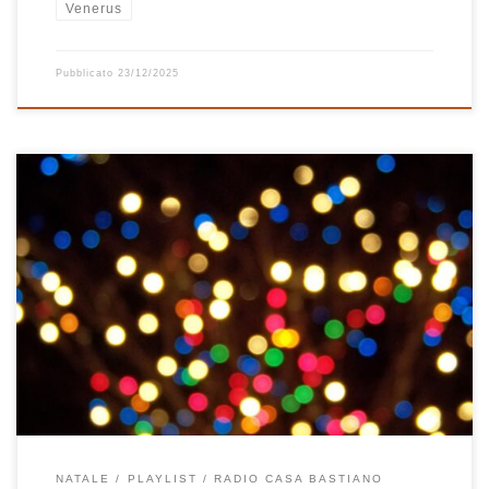
Venerus
Pubblicato
23/12/2025
Anche se quest’anno a Casa Bastiano è tutto bianco e c’è la neve,
lo spirito del Natale non è proprio al top e pare non essere ancora
arrivato. E’ tutto un po’ confuso e sfuocato, tra vecchi ricordi e
cose nuove, tutto scorre veloce quando invece ci vorrebbe un po’
[…]
NATALE
PLAYLIST
RADIO CASA BASTIANO