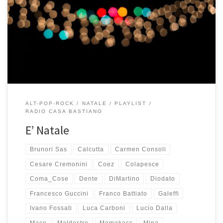
playlist di Natale sono arrivate! Sono tre in tutto e questa è quella
di musica italiana. Si chiama E’ Natale ed insieme a It’s Christmas e
For Xmas Fight for Happiness and Love compone un bel regalo da
mettere sotto […]
ALT-POP-ROCK
NATALE
PLAYLIST
RADIO CASA BASTIANO
E’ Natale
Brunori Sas
Calcutta
Carmen Consoli
Cesare Cremonini
Coez
Colapesce
Coma_Cose
Dente
DiMartino
Diodato
Francesco Guccini
Franco Battiato
Galeffi
Ivano Fossati
Luca Carboni
Lucio Dalla