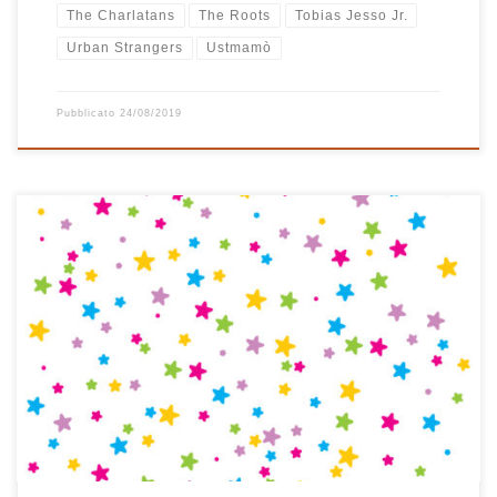
The Charlatans
The Roots
Tobias Jesso Jr.
Urban Strangers
Ustmamò
Pubblicato
24/08/2019
In tanti anni di playlist natalizie questa è la prima volta che ne
compongo una tutta di musica italiana. E’ nata così, un po’ per
caso, partendo da un brano al pianoforte di Sergio Cammariere
dal titolo Natale in campagna ed è proseguita senza questa
precisa idea in mente fino […]