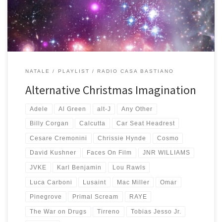
ormai antica iniziata nel 1998 in digitale, […]
NATALE
PLAYLIST
RADIO CASA BASTIANO
Alternative Christmas Imagination
Adele
Al Green
alt-J
Any Other
Billy Corgan
Calcutta
Car Seat Headrest
Cesare Cremonini
Chrissie Hynde
Cosmo
David Kushner
Faces On Film
JNR WILLIAMS
JVKE
Karl Benjamin
Lou Rawls
Luca Carboni
Lusaint
Mac Miller
Omar
Pinegrove
Primal Scream
RAYE
The War on Drugs
Tirreno
Tobias Jesso Jr.