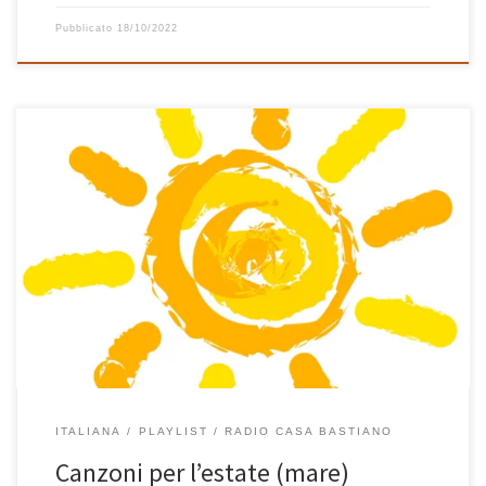
Pubblicato
18/10/2022
Canzoni per l’estate a gogò! Dopo i cantautori (relax) ecco le hits
che mi fanno venire in mente il mare, il sole, la vacanza, la
piacevolezza di ascoltare musica leggera da classifica su un lettino
in piscina o sdraiato sulla sabbia di una bella spiaggia. Si parte da
Napoli tranquilli […]
ITALIANA
PLAYLIST
RADIO CASA BASTIANO
Canzoni per l’estate (mare)