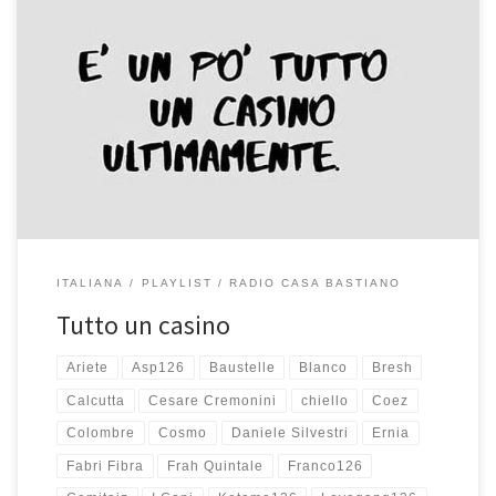
E’ un po’ tutto un casino ultimamente! Per fortuna c’è la musica
che è sempre un buon rifugio e tutto passa. Ho messo insieme
queste canzoni in una playlist qualche settimana fa, le ho ascoltate
per diverse giorni, ho spostato e di nuovo spostato alcuni brani, ne
ho cancellati alcuni […]
ITALIANA
PLAYLIST
RADIO CASA BASTIANO
Tutto un casino
Ariete
Asp126
Baustelle
Blanco
Bresh
Calcutta
Cesare Cremonini
chiello
Coez
Colombre
Cosmo
Daniele Silvestri
Ernia
Fabri Fibra
Frah Quintale
Franco126