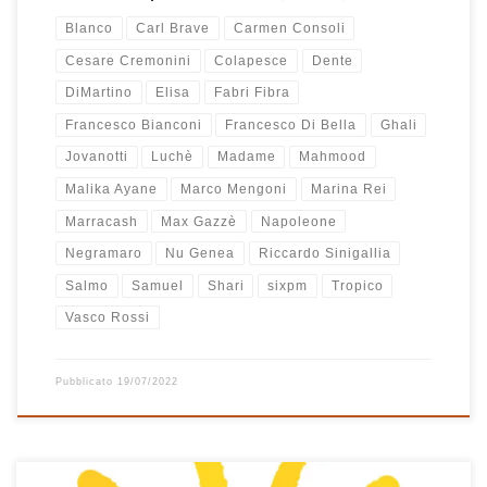
Blanco
Carl Brave
Carmen Consoli
Cesare Cremonini
Colapesce
Dente
DiMartino
Elisa
Fabri Fibra
Francesco Bianconi
Francesco Di Bella
Ghali
Jovanotti
Luchè
Madame
Mahmood
Malika Ayane
Marco Mengoni
Marina Rei
Marracash
Max Gazzè
Napoleone
Negramaro
Nu Genea
Riccardo Sinigallia
Salmo
Samuel
Shari
sixpm
Tropico
Vasco Rossi
Pubblicato
19/07/2022