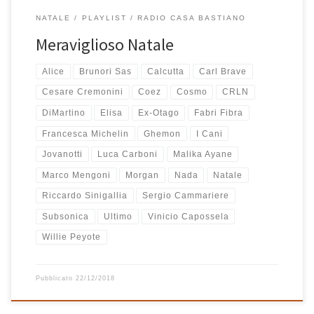
NATALE
PLAYLIST
RADIO CASA BASTIANO
Meraviglioso Natale
Alice
Brunori Sas
Calcutta
Carl Brave
Cesare Cremonini
Coez
Cosmo
CRLN
DiMartino
Elisa
Ex-Otago
Fabri Fibra
Francesca Michelin
Ghemon
I Cani
Jovanotti
Luca Carboni
Malika Ayane
Marco Mengoni
Morgan
Nada
Natale
Riccardo Sinigallia
Sergio Cammariere
Subsonica
Ultimo
Vinicio Capossela
Willie Peyote
Pubblicato
22/12/2018