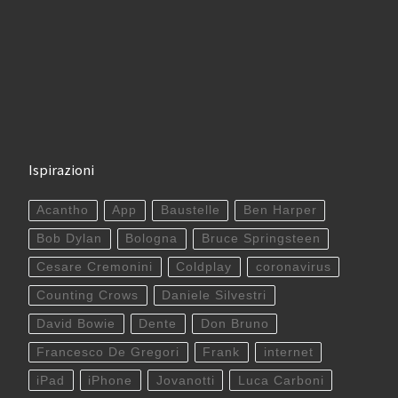
Ispirazioni
Acantho
App
Baustelle
Ben Harper
Bob Dylan
Bologna
Bruce Springsteen
Cesare Cremonini
Coldplay
coronavirus
Counting Crows
Daniele Silvestri
David Bowie
Dente
Don Bruno
Francesco De Gregori
Frank
internet
iPad
iPhone
Jovanotti
Luca Carboni