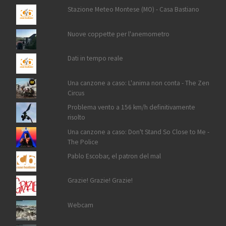
Stazione Meteo Montese (MO) - Casa Bastiano
Nuove coppette per l'anemometro
Dati in tempo reale
Una canzone a caso: L'anima non conta - The Zen
Circus
Problema vento a 156 km/h definitivamente
risolto
Una canzone a caso: Don't Stand So Close to Me -
The Police
Pablo Escobar, el patron del mal
Grazie! Grazie! Grazie!
Webcam