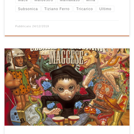
Mace
Maldestro
Mamakass
Mina
Subsonica
Tiziano Ferro
Tricarico
Ultimo
Pubblicato
24/12/2019
Ahhh Marmellata #25!! Anche lei nella playlist Una canzone a caso!
Sono particolarmente affezionato a questa canzone di Cesare
Cremonini che è sempre capace di mettermi di buon umore. Vi
siete mai chiesti cosa voglia dire il titolo Marmellata #25? Il
riferimento alla marmellata è ovviamente collegato a quei “chili di
[…]