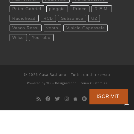
Peter Gabriel
pioggia
Prince
R.E.M.
Radiohead
RCB
Subsonica
U2
Vasco Rossi
vento
Vinicio Capossela
Wilco
YouTube
© 2026
Casa Bastiano
– Tutti i diritti riservati
Powered by
WP
– Designed con il
tema Customizr
ISCRIVITI
Le tue preferenze relative alla privacy
Informativa sulla raccolta