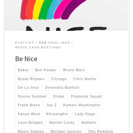
Yeah! Non me ne vengono tante così, sono tutti generi che […]
PLAYLIST
R&B-SOUL-JAZZ
RADIO CASA BASTIANO
Be Nice
Bakar
Ben Harper
Bruno Mars
Busta Rhymes
Chicago
Chris Martin
De La Soul
Devendra Banhart
Donna Summer
Drake
Flipmode Squad
Frank Black
Jay-Z
Kamasi Washington
Kanye West
Khruangbin
Lady Gaga
Leon Bridges
Mariah Carey
Mattafix
Mavis Staples
Michael Jackson
Otis Redding