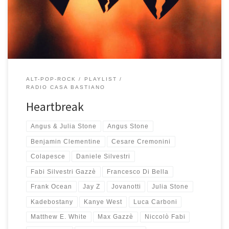
Riccardo Sinigallia e Reale di Colapesce, brani che mi hanno
subito colpito al cuore come A Heartbreak di Angus […]
ALT-POP-ROCK
PLAYLIST
RADIO CASA BASTIANO
Heartbreak
Angus & Julia Stone
Angus Stone
Benjamin Clementine
Cesare Cremonini
Colapesce
Daniele Silvestri
Fabi Silvestri Gazzè
Francesco Di Bella
Frank Ocean
Jay Z
Jovanotti
Julia Stone
Kadebostany
Kanye West
Luca Carboni
Matthew E. White
Max Gazzè
Niccolò Fabi