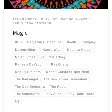
ALT-POP-ROCK
PLAYLIST
R&B-SOUL-JAZZ
RADIO CASA BASTIANO
Magic
BED
Benjamin Clementine
Booth
Coldplay
Damon Albarn
Kanye West
Matthew Halsall
Norah Jones
Paul McCartney
Raheem DeVaughn
Raz Ohara
Reality Brothers
Robert Glasper Experiment
The Bad Angel
The New Power Generation
The Odd Orchestra
The Roots
The Soulsavers
Tony Allen
Tony! Toni! Toné!
U2