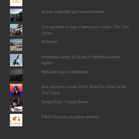
Nuove coppette per l'anemometro
Una canzone a caso: L'anima non conta - The Zen
Circus
Webcam
Problema vento a 156 km/h definitivamente
risolto
Webcam dopo il tramonto
Una canzone a caso: Don't Stand So Close to Me -
The Police
Simply Red - Picture Book
Pablo Escobar, el patron del mal