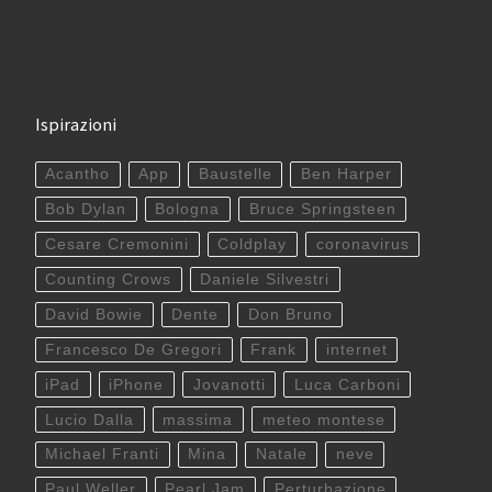
Ispirazioni
Acantho
App
Baustelle
Ben Harper
Bob Dylan
Bologna
Bruce Springsteen
Cesare Cremonini
Coldplay
coronavirus
Counting Crows
Daniele Silvestri
David Bowie
Dente
Don Bruno
Francesco De Gregori
Frank
internet
iPad
iPhone
Jovanotti
Luca Carboni
Lucio Dalla
massima
meteo montese
Michael Franti
Mina
Natale
neve
Paul Weller
Pearl Jam
Perturbazione