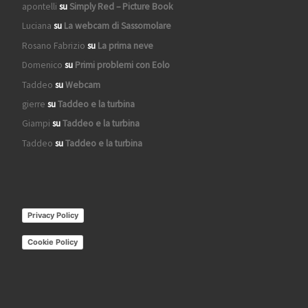
apontelli
su
Simply Red – Picture Book
Luciana
su
La webcam di Sassomolare
Rosano Fabrizio
su
La prima neve
Domenico
su
Primi problemi con Eolo
Taddeo
su
Webcam
gierre
su
Taddeo e la turbina
Giampi
su
Taddeo e la turbina
Taddeo
su
Taddeo e la turbina
Privacy Policy
Cookie Policy