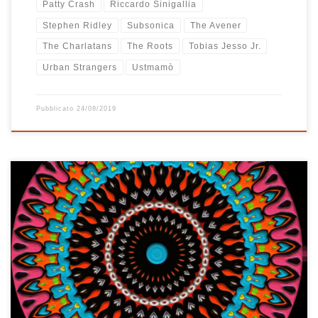
Patty Crash
Riccardo Sinigallia
Stephen Ridley
Subsonica
The Avener
The Charlatans
The Roots
Tobias Jesso Jr.
Urban Strangers
Ustmamò
Pubblicato
24/08/2019
Che inizio magico: Kanye West insieme a Paul McCartney con Only
One, i Coldplay con Magic e gli U2 con Ordinary Love. 3 canzoni
una più bella dell’altra. Il dado è tratto, ormai non si torna più
indietro, l’ascoltatore è conquistato, rapito, non può far altro che
proseguire nell’ascolto. Troverà altre piacevoli sorprese lungo la
via e […]