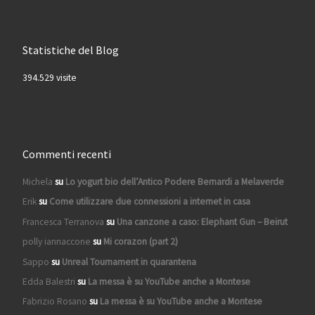
Statistiche del Blog
394.529 visite
Commenti recenti
Michela
su
Lo yogurt bio dell’Antico Podere Bernardi a Melaverde
Erik
su
Come utilizzare due connessioni a internet in casa
Francesca Terranova
su
Una canzone a caso: Elephant Gun – Beirut
polly iannaccone
su
Mi corazon (part 2)
Sappo
su
Unreal Tournament in quarantena
Edda Balestri
su
La messa è su YouTube anche a Montese
Fabrizio Rosano
su
La messa è su YouTube anche a Montese