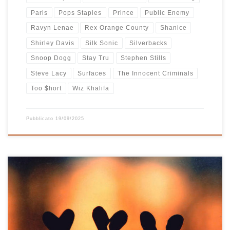
Paris
Pops Staples
Prince
Public Enemy
Ravyn Lenae
Rex Orange County
Shanice
Shirley Davis
Silk Sonic
Silverbacks
Snoop Dogg
Stay Tru
Stephen Stills
Steve Lacy
Surfaces
The Innocent Criminals
Too $hort
Wiz Khalifa
Pubblicato
19/09/2025
Playlist del 2015, un mix particolare tra belle canzoni italiane poco
note a cui sono affezionato come La costanza di Francesco di
Bella, Canto Del Vuoto degli Ustmamò, Pezzo D’amore di