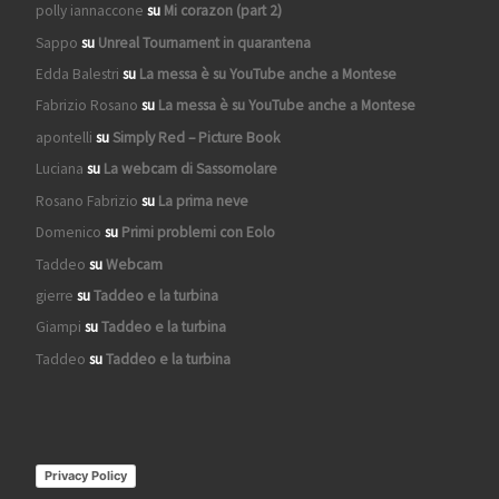
polly iannaccone
su
Mi corazon (part 2)
Sappo
su
Unreal Tournament in quarantena
Edda Balestri
su
La messa è su YouTube anche a Montese
Fabrizio Rosano
su
La messa è su YouTube anche a Montese
apontelli
su
Simply Red – Picture Book
Luciana
su
La webcam di Sassomolare
Rosano Fabrizio
su
La prima neve
Domenico
su
Primi problemi con Eolo
Taddeo
su
Webcam
gierre
su
Taddeo e la turbina
Giampi
su
Taddeo e la turbina
Taddeo
su
Taddeo e la turbina
Privacy Policy