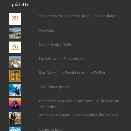
I più letti
Stazione Meteo Montese (MO) - Casa Bastiano
Webcam
Dati in tempo reale
La webcam di Sassomolare
Max Gazzè - La Favola di Adamo Ed Eva
The Polar Express
Una canzone a caso: Don't Stand So Close to Me -
The Police
Adriano Celentano - Facciamo finta che sia vero
Come va Eolo