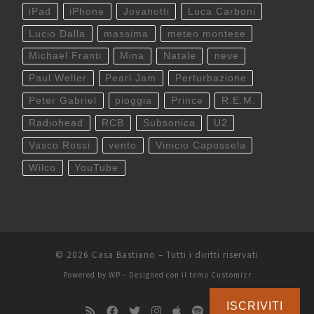
iPad
iPhone
Jovanotti
Luca Carboni
Lucio Dalla
massima
meteo montese
Michael Franti
Mina
Natale
neve
Paul Weller
Pearl Jam
Perturbazione
Peter Gabriel
pioggia
Prince
R.E.M.
Radiohead
RCB
Subsonica
U2
Vasco Rossi
vento
Vinicio Capossela
Wilco
YouTube
© 2026
Casa Bastiano
– Tutti i diritti riservati
Powered by
WP
– Designed con il
tema Customizr
ISCRIVITI