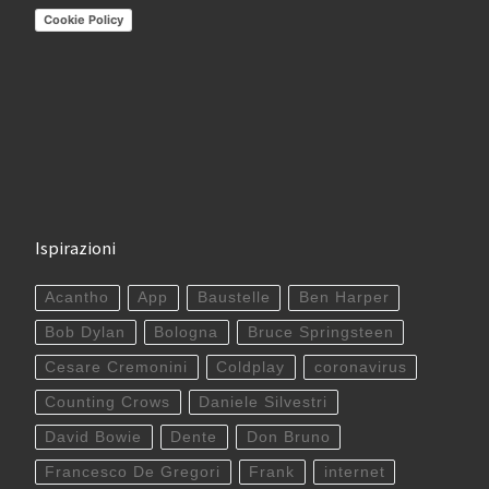
Cookie Policy
Ispirazioni
Acantho
App
Baustelle
Ben Harper
Bob Dylan
Bologna
Bruce Springsteen
Cesare Cremonini
Coldplay
coronavirus
Counting Crows
Daniele Silvestri
David Bowie
Dente
Don Bruno
Francesco De Gregori
Frank
internet