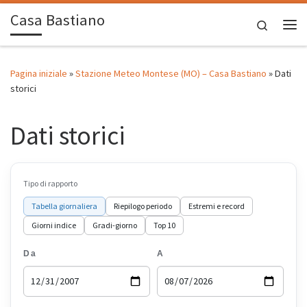
Casa Bastiano
Passa al contenuto
Search
Me
Pagina iniziale
»
Stazione Meteo Montese (MO) – Casa Bastiano
»
Dati
storici
Dati storici
Tipo di rapporto
Tabella giornaliera
Riepilogo periodo
Estremi e record
Giorni indice
Gradi-giorno
Top 10
Da
A