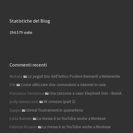
Statistiche del Blog
394.579 visite
Commenti recenti
Michela
su
Lo yogurt bio dell’Antico Podere Bernardi a Melaverde
Erik
su
Come utilizzare due connessioni a internet in casa
Francesca Terranova
su
Una canzone a caso: Elephant Gun – Beirut
polly iannaccone
su
Mi corazon (part 2)
Sappo
su
Unreal Tournament in quarantena
Edda Balestri
su
La messa è su YouTube anche a Montese
Fabrizio Rosano
su
La messa è su YouTube anche a Montese