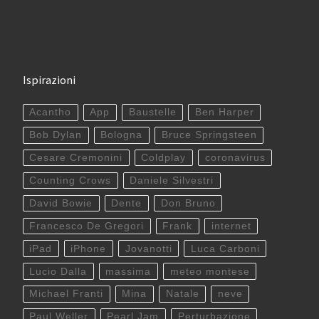
Ispirazioni
Acantho
App
Baustelle
Ben Harper
Bob Dylan
Bologna
Bruce Springsteen
Cesare Cremonini
Coldplay
coronavirus
Counting Crows
Daniele Silvestri
David Bowie
Dente
Don Bruno
Francesco De Gregori
Frank
internet
iPad
iPhone
Jovanotti
Luca Carboni
Lucio Dalla
massima
meteo montese
Michael Franti
Mina
Natale
neve
Paul Weller
Pearl Jam
Perturbazione