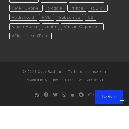
Peter Gabriel
pioggia
Prince
R.E.M.
Radiohead
RCB
Subsonica
U2
Vasco Rossi
vento
Vinicio Capossela
Wilco
YouTube
© 2026
Casa Bastiano
– Tutti i diritti riservati
Powered by
WP
– Designed con il
tema Customizr
Iscriviti
Le tue preferenze relative alla privacy
Informativa sulla raccolta