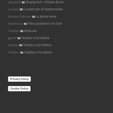
apontelli
su
Simply Red – Picture Book
Luciana
su
La webcam di Sassomolare
Rosano Fabrizio
su
La prima neve
Domenico
su
Primi problemi con Eolo
Taddeo
su
Webcam
gierre
su
Taddeo e la turbina
Giampi
su
Taddeo e la turbina
Taddeo
su
Taddeo e la turbina
Privacy Policy
Cookie Policy