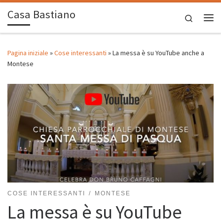
Casa Bastiano
Passa al contenuto
Search
Me
Pagina iniziale
»
Cose interessanti
»
La messa è su YouTube anche a
Montese
COSE INTERESSANTI
MONTESE
La messa è su YouTube