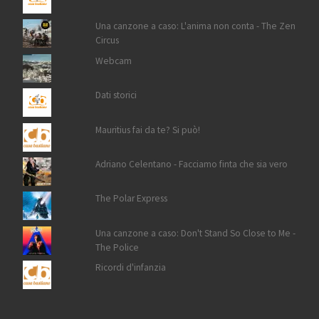
Una canzone a caso: L'anima non conta - The Zen
Circus
Webcam
Dati storici
Mauritius fai da te? Si può!
Adriano Celentano - Facciamo finta che sia vero
The Polar Express
Una canzone a caso: Don't Stand So Close to Me -
The Police
Ricordi d'infanzia