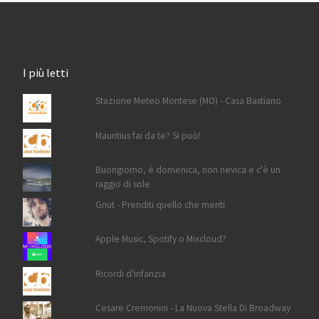
I più letti
Stazione Meteo Montese (MO) - Casa Bastiano
Mauritius fai da te? Si può!
Buongiorno, è domenica, non nevica e c'è un
raggio di sole
Gnut - Prenditi quello che meriti
Apple Music, Spotify o Mixcloud?
Ricordi d'infanzia
Cesare Cremonini - La Nuova Stella Di Broadway