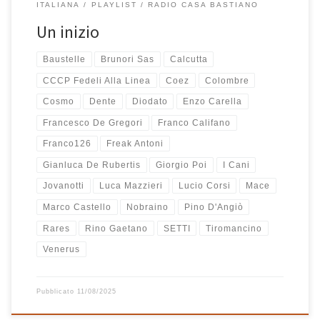
ITALIANA
PLAYLIST
RADIO CASA BASTIANO
Un inizio
Baustelle
Brunori Sas
Calcutta
CCCP Fedeli Alla Linea
Coez
Colombre
Cosmo
Dente
Diodato
Enzo Carella
Francesco De Gregori
Franco Califano
Franco126
Freak Antoni
Gianluca De Rubertis
Giorgio Poi
I Cani
Jovanotti
Luca Mazzieri
Lucio Corsi
Mace
Marco Castello
Nobraino
Pino D'Angiò
Rares
Rino Gaetano
SETTI
Tiromancino
Venerus
Pubblicato
11/08/2025