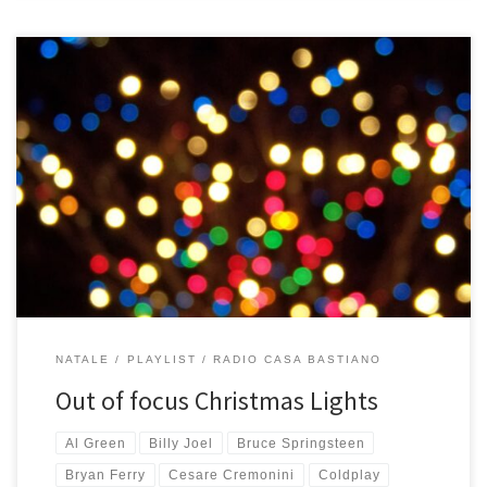
Anche se quest’anno a Casa Bastiano è tutto bianco e c’è la neve,
lo spirito del Natale non è proprio al top e pare non essere ancora
arrivato. E’ tutto un po’ confuso e sfuocato, tra vecchi ricordi e
cose nuove, tutto scorre veloce quando invece ci vorrebbe un po’
[…]
NATALE
PLAYLIST
RADIO CASA BASTIANO
Out of focus Christmas Lights
Al Green
Billy Joel
Bruce Springsteen
Bryan Ferry
Cesare Cremonini
Coldplay