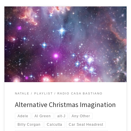
E dopo la versione classica della playlist di questo Natale 2025,
ecco la versione alternativa, quella con le canzoni che non sono
tipicamente natalizie, ma che per me fanno Natale. Chi mi
conosce lo sa, quella della playlist di Natale è una tradizione
ormai antica iniziata nel 1998 in digitale, […]
NATALE
PLAYLIST
RADIO CASA BASTIANO
Alternative Christmas Imagination
Adele
Al Green
alt-J
Any Other
Billy Corgan
Calcutta
Car Seat Headrest