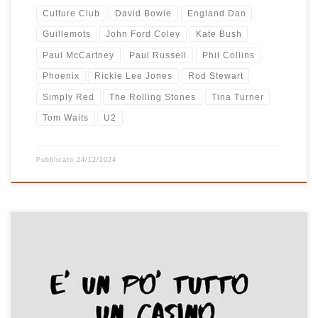
Culture Club
David Bowie
England Dan
Guillemots
John Ford Coley
Kate Bush
Paul McCartney
Paul Russell
Phil Collins
Phoenix
Rickie Lee Jones
Rod Stewart
Simply Red
The Rolling Stones
Tina Turner
Tom Waits
U2
Pubblicato
24/12/2024
E’ un po’ tutto un casino ultimamente! Per fortuna c’è la musica
che è sempre un buon rifugio e tutto passa. Ho messo insieme
queste canzoni in una playlist qualche settimana fa, le ho ascoltate
per diverse giorni, ho spostato e di nuovo spostato alcuni brani, ne