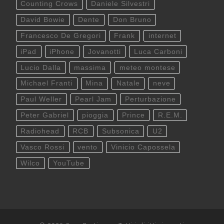
Counting Crows
Daniele Silvestri
David Bowie
Dente
Don Bruno
Francesco De Gregori
Frank
internet
iPad
iPhone
Jovanotti
Luca Carboni
Lucio Dalla
massima
meteo montese
Michael Franti
Mina
Natale
neve
Paul Weller
Pearl Jam
Perturbazione
Peter Gabriel
pioggia
Prince
R.E.M.
Radiohead
RCB
Subsonica
U2
Vasco Rossi
vento
Vinicio Capossela
Wilco
YouTube