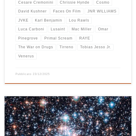
Cesare Cremonini
Chrissie Hynde
Cosmo
David Kushner
Faces On Film
JNR WILLIAMS
JVKE
Karl Benjamin
Lou Rawls
Luca Carboni
Lusaint
Mac Miller
Omar
Pinegrove
Primal Scream
RAYE
The War on Drugs
Tirreno
Tobias Jesso Jr.
Venerus
Pubblicato
23/12/2025
Era dal 2021 con Nice Xmas che non facevo la doppia playlist di
Natale, quella “classica” e quella “alternativa”. In realtà quest’anno
ero partito con l’idea in testa di fare solo un mix, canzoni classiche