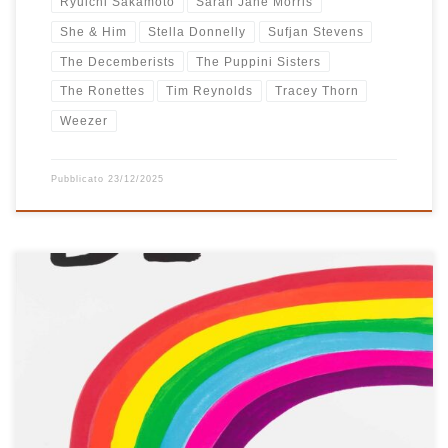
Ryuichi Sakamoto
Sarah Jane Morris
She & Him
Stella Donnelly
Sufjan Stevens
The Decemberists
The Puppini Sisters
The Ronettes
Tim Reynolds
Tracey Thorn
Weezer
Pubblicato
23/12/2025
Playlist dal gusto molto Hip-Hop e Rap, con un tocco di Jazz, un
po’ di Soul e R&B e un pizzico di Pop e Rock che non può mai
mancare. Che sound ragazzi, o meglio: che sound Bro! Spacca!
Yeah! Non me ne vengono tante così, sono tutti generi che […]