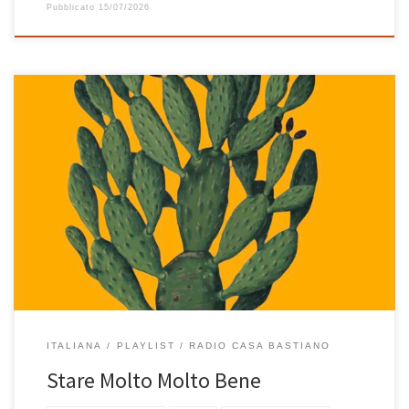
Pubblicato
15/07/2026
Non basta Stare Bene e neanche Molto Bene, bisogna Stare Molto
Molto Bene! Altre 36 canzoni di grande musica italiana, sempre in
bilico tra nuovo, meno nuovo e vecchio, messe in fila una dopo
l’altra con la stessa passione e attenzione di sempre. Sono
canzoni fantastiche, di grande ispirazione e […]
ITALIANA
PLAYLIST
RADIO CASA BASTIANO
Stare Molto Molto Bene