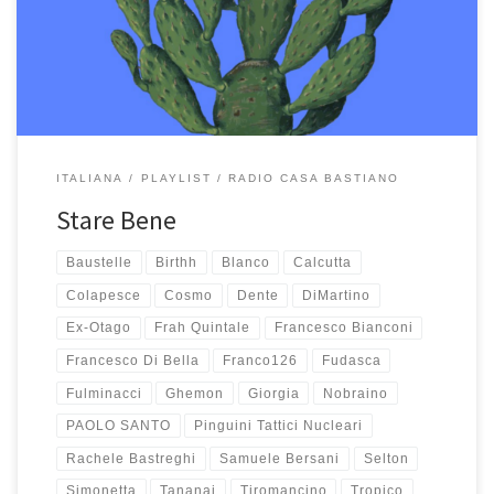
erano lì da tanto che aspettavano il loro momento, altre fresche
fresche non hanno avuto nemmeno il […]
ITALIANA
PLAYLIST
RADIO CASA BASTIANO
Stare Bene
Baustelle
Birthh
Blanco
Calcutta
Colapesce
Cosmo
Dente
DiMartino
Ex-Otago
Frah Quintale
Francesco Bianconi
Francesco Di Bella
Franco126
Fudasca
Fulminacci
Ghemon
Giorgia
Nobraino
PAOLO SANTO
Pinguini Tattici Nucleari
Rachele Bastreghi
Samuele Bersani
Selton
Simonetta
Tananai
Tiromancino
Tropico