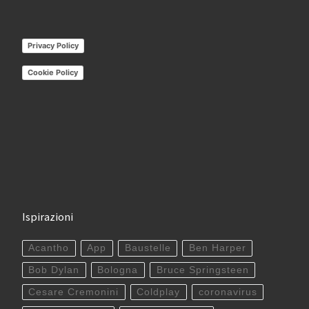
Privacy Policy
Cookie Policy
Ispirazioni
Acantho
App
Baustelle
Ben Harper
Bob Dylan
Bologna
Bruce Springsteen
Cesare Cremonini
Coldplay
coronavirus