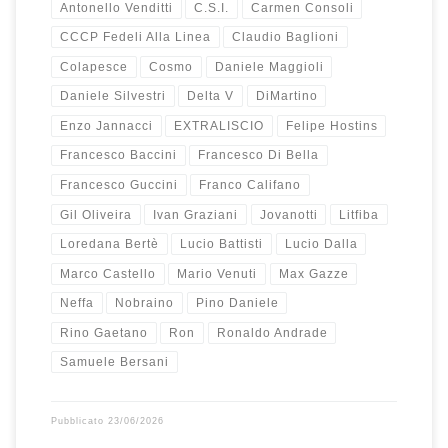
Antonello Venditti
C.S.I.
Carmen Consoli
CCCP Fedeli Alla Linea
Claudio Baglioni
Colapesce
Cosmo
Daniele Maggioli
Daniele Silvestri
Delta V
DiMartino
Enzo Jannacci
EXTRALISCIO
Felipe Hostins
Francesco Baccini
Francesco Di Bella
Francesco Guccini
Franco Califano
Gil Oliveira
Ivan Graziani
Jovanotti
Litfiba
Loredana Bertè
Lucio Battisti
Lucio Dalla
Marco Castello
Mario Venuti
Max Gazze
Neffa
Nobraino
Pino Daniele
Rino Gaetano
Ron
Ronaldo Andrade
Samuele Bersani
Pubblicato
23/06/2026