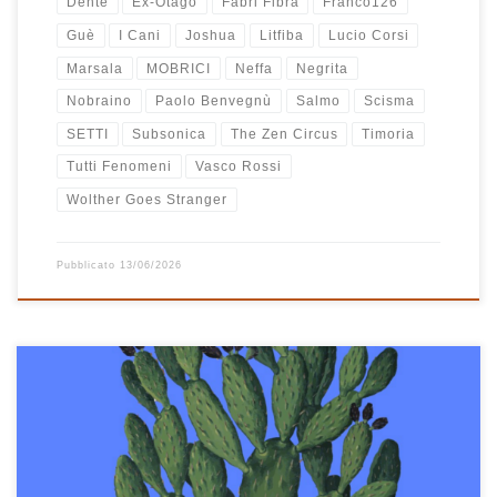
Dente
Ex-Otago
Fabri Fibra
Franco126
Guè
I Cani
Joshua
Litfiba
Lucio Corsi
Marsala
MOBRICI
Neffa
Negrita
Nobraino
Paolo Benvegnù
Salmo
Scisma
SETTI
Subsonica
The Zen Circus
Timoria
Tutti Fenomeni
Vasco Rossi
Wolther Goes Stranger
Pubblicato
13/06/2026
Un’esplosione di musica italiana che ti fa sentire bene, ecco cos’è
“Stare bene”! 31 canzoni pescate dalla playlist dove nel tempo
(anni) archivio tutta la musica che ascolto e che mi piace. Alcune