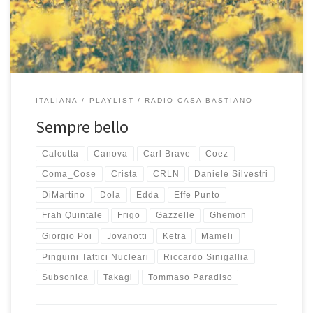
stesso, alcuni passaggi tra una canzone e l’altra sono proprio […]
ITALIANA
PLAYLIST
RADIO CASA BASTIANO
Sempre bello
Calcutta
Canova
Carl Brave
Coez
Coma_Cose
Crista
CRLN
Daniele Silvestri
DiMartino
Dola
Edda
Effe Punto
Frah Quintale
Frigo
Gazzelle
Ghemon
Giorgio Poi
Jovanotti
Ketra
Mameli
Pinguini Tattici Nucleari
Riccardo Sinigallia
Subsonica
Takagi
Tommaso Paradiso