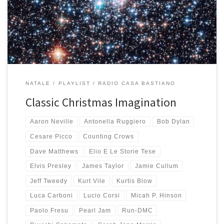
di Natale e canzoni che fanno solo Natale, ma poi quando ho
iniziato ad ascoltare […]
NATALE
PLAYLIST
RADIO CASA BASTIANO
Classic Christmas Imagination
Aaron Neville
Antonella Ruggiero
Bob Dylan
Cesare Picco
Counting Crows
Dave Matthews
Elio E Le Storie Tese
Elvis Presley
James Taylor
Jamie Cullum
Jeff Tweedy
Kurt Vile
Kurtis Blow
Luca Carboni
Lucio Corsi
Micah P. Hinson
Paolo Fresu
Pearl Jam
Run-DMC