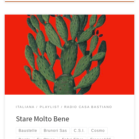
Chiamatela come volete: lato B, part two, side B, parte seconda…
dopo Stare Bene a me è venuto spontaneo chiamarla “Stare
Molto Bene” e quel Molto fa tutta la differenza del mondo perché
questa nuova playlist è potente, è rock, è carica da morire. L’ho
già ascoltata diverse volte, l’ho […]
ITALIANA
PLAYLIST
RADIO CASA BASTIANO
Stare Molto Bene
Baustelle
Brunori Sas
C.S.I.
Cosmo