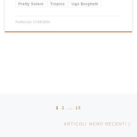
Pretty Solero
Tropico
Ugo Borghetti
Pubblicato
17/08/2024
Navigazione articoli
1
2
…
15
Ar
ARTICOLI MENO RECENTI