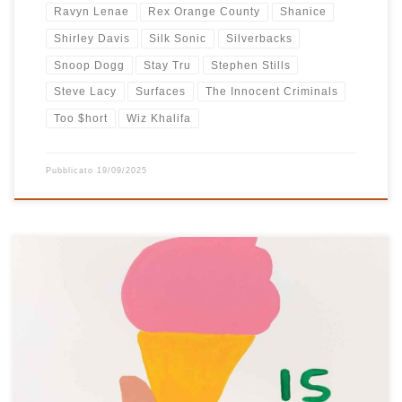
Ravyn Lenae
Rex Orange County
Shanice
Shirley Davis
Silk Sonic
Silverbacks
Snoop Dogg
Stay Tru
Stephen Stills
Steve Lacy
Surfaces
The Innocent Criminals
Too $hort
Wiz Khalifa
Pubblicato
19/09/2025
“Summertime, summertime, summertime blue… You took all my
lovin’… Summertime, summertime, summertime, it’s true…” Inizia
così “Life is Fantastic”, playlist di fine estate ricca di tante belle
canzoni cantate da voci prevalentemente femminili. La modalità è
sempre la stessa: ascolto canzoni, quelle che mi colpiscono le
metto dentro una playlist […]