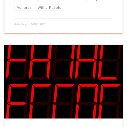
Venerus
Willie Peyote
Pubblicato
04/06/2026
E’ stato proprio un errore fatale aver tralasciato per un po’ di
tempo il buon rock! E allora via con chitarra, basso e batteria a
tutto volume, sempre in bilico tra vecchio e nuovo, tra canzoni
conosciute da classifica e brani indie e alternativi. Non c’è niente
da fare, ho […]