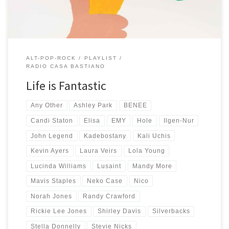
ALT-POP-ROCK
PLAYLIST
RADIO CASA BASTIANO
Life is Fantastic
Any Other
Ashley Park
BENEE
Candi Staton
Elisa
EMY
Hole
Ilgen-Nur
John Legend
Kadebostany
Kali Uchis
Kevin Ayers
Laura Veirs
Lola Young
Lucinda Williams
Lusaint
Mandy More
Mavis Staples
Neko Case
Nico
Norah Jones
Randy Crawford
Rickie Lee Jones
Shirley Davis
Silverbacks
Stella Donnelly
Stevie Nicks