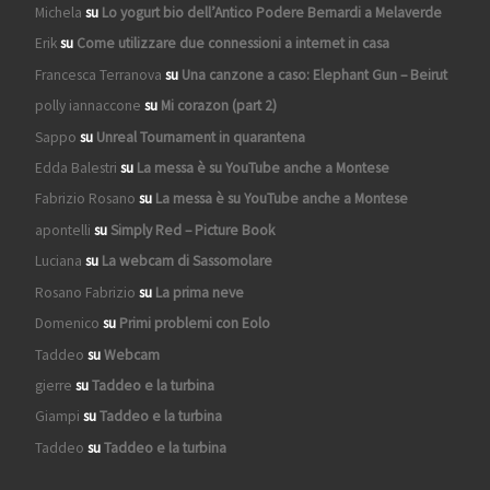
Michela
su
Lo yogurt bio dell’Antico Podere Bernardi a Melaverde
Erik
su
Come utilizzare due connessioni a internet in casa
Francesca Terranova
su
Una canzone a caso: Elephant Gun – Beirut
polly iannaccone
su
Mi corazon (part 2)
Sappo
su
Unreal Tournament in quarantena
Edda Balestri
su
La messa è su YouTube anche a Montese
Fabrizio Rosano
su
La messa è su YouTube anche a Montese
apontelli
su
Simply Red – Picture Book
Luciana
su
La webcam di Sassomolare
Rosano Fabrizio
su
La prima neve
Domenico
su
Primi problemi con Eolo
Taddeo
su
Webcam
gierre
su
Taddeo e la turbina
Giampi
su
Taddeo e la turbina
Taddeo
su
Taddeo e la turbina