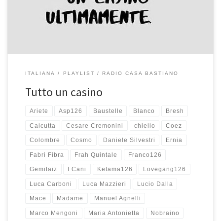
ho cancellati alcuni […]
ITALIANA
PLAYLIST
RADIO CASA BASTIANO
Tutto un casino
Ariete
Asp126
Baustelle
Blanco
Bresh
Calcutta
Cesare Cremonini
chiello
Coez
Colombre
Cosmo
Daniele Silvestri
Ernia
Fabri Fibra
Frah Quintale
Franco126
Gemitaiz
I Cani
Ketama126
Lovegang126
Luca Carboni
Luca Mazzieri
Lucio Dalla
Mace
Madame
Manuel Agnelli
Marco Mengoni
Maria Antonietta
Nobraino