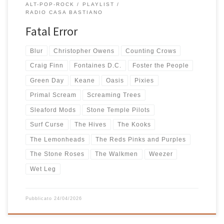
ALT-POP-ROCK
PLAYLIST
RADIO CASA BASTIANO
Fatal Error
Blur
Christopher Owens
Counting Crows
Craig Finn
Fontaines D.C.
Foster the People
Green Day
Keane
Oasis
Pixies
Primal Scream
Screaming Trees
Sleaford Mods
Stone Temple Pilots
Surf Curse
The Hives
The Kooks
The Lemonheads
The Reds Pinks and Purples
The Stone Roses
The Walkmen
Weezer
Wet Leg
Pubblicato
24/04/2026