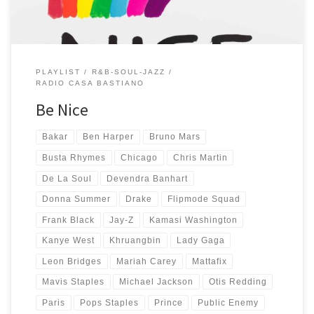
PLAYLIST
R&B-SOUL-JAZZ
RADIO CASA BASTIANO
Be Nice
Bakar
Ben Harper
Bruno Mars
Busta Rhymes
Chicago
Chris Martin
De La Soul
Devendra Banhart
Donna Summer
Drake
Flipmode Squad
Frank Black
Jay-Z
Kamasi Washington
Kanye West
Khruangbin
Lady Gaga
Leon Bridges
Mariah Carey
Mattafix
Mavis Staples
Michael Jackson
Otis Redding
Paris
Pops Staples
Prince
Public Enemy