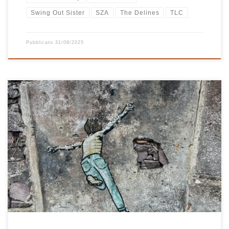
Swing Out Sister
SZA
The Delines
TLC
Pubblicato
31/08/2025
Un inizio è quello che mi fa pensare la foto scattata nell’ex carcere
dell’isola di Capraia, tanti inizi invece sono quelli delle belle
canzoni di questa playlist che è un piacere ascoltare! Ci vuole
Gente Intelligente… Dividevamo appartamenti… Ti ho conosciuta
in Autogrill… Guarda che belli i ragazzi… Nelle sere […]