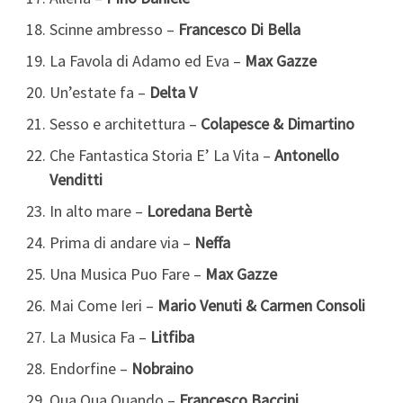
Scinne ambresso –
Francesco Di Bella
La Favola di Adamo ed Eva –
Max Gazze
Un’estate fa –
Delta V
Sesso e architettura –
Colapesce & Dimartino
Che Fantastica Storia E’ La Vita –
Antonello
Venditti
In alto mare –
Loredana Bertè
Prima di andare via –
Neffa
Una Musica Puo Fare –
Max Gazze
Mai Come Ieri –
Mario Venuti & Carmen Consoli
La Musica Fa –
Litfiba
Endorfine –
Nobraino
Qua Qua Quando –
Francesco Baccini