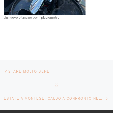
Un nuovo bilancino per il pluviometro
Navigazione articoli
Articolo precedente
STARE MOLTO BENE
RITORNA ALLA LISTA DEG
Ar
ESTATE A MONTESE, CALDO A CONFRONTO NEGLI ULTIMI 18 ANNI