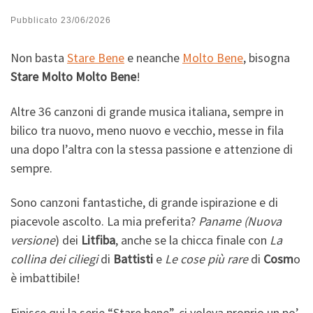
Pubblicato
23/06/2026
Non basta
Stare Bene
e neanche
Molto Bene
, bisogna
Stare Molto Molto Bene
!
Altre 36 canzoni di grande musica italiana, sempre in
bilico tra nuovo, meno nuovo e vecchio, messe in fila
una dopo l’altra con la stessa passione e attenzione di
sempre.
Sono canzoni fantastiche, di grande ispirazione e di
piacevole ascolto. La mia preferita?
Paname (Nuova
versione
) dei
Litfiba
, anche se la chicca finale con
La
collina dei ciliegi
di
Battisti
e
Le cose più rare
di
Cosm
o
è imbattibile!
Finisce qui la serie “Stare bene”, ci voleva proprio un po’