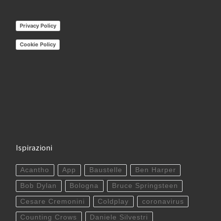
Privacy Policy
Cookie Policy
Ispirazioni
Acantho
App
Baustelle
Ben Harper
Bob Dylan
Bologna
Bruce Springsteen
Cesare Cremonini
Coldplay
coronavirus
Counting Crows
Daniele Silvestri