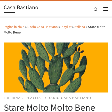
Casa Bastiano
Passa al contenuto
Search
Me
Pagina iniziale
»
Radio Casa Bastiano
»
Playlist
»
Italiana
»
Stare Molto
Molto Bene
ITALIANA
PLAYLIST
RADIO CASA BASTIANO
Stare Molto Molto Bene