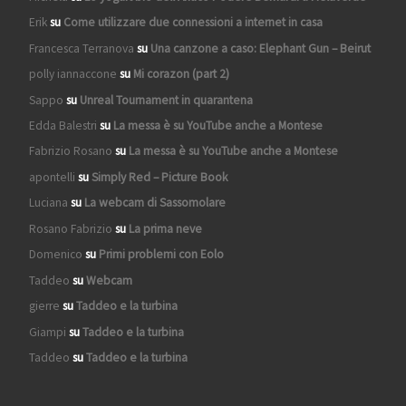
Erik
su
Come utilizzare due connessioni a internet in casa
Francesca Terranova
su
Una canzone a caso: Elephant Gun – Beirut
polly iannaccone
su
Mi corazon (part 2)
Sappo
su
Unreal Tournament in quarantena
Edda Balestri
su
La messa è su YouTube anche a Montese
Fabrizio Rosano
su
La messa è su YouTube anche a Montese
apontelli
su
Simply Red – Picture Book
Luciana
su
La webcam di Sassomolare
Rosano Fabrizio
su
La prima neve
Domenico
su
Primi problemi con Eolo
Taddeo
su
Webcam
gierre
su
Taddeo e la turbina
Giampi
su
Taddeo e la turbina
Taddeo
su
Taddeo e la turbina