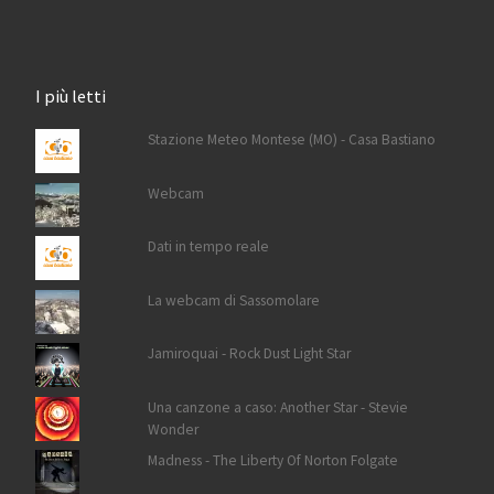
I più letti
Stazione Meteo Montese (MO) - Casa Bastiano
Webcam
Dati in tempo reale
La webcam di Sassomolare
Jamiroquai - Rock Dust Light Star
Una canzone a caso: Another Star - Stevie
Wonder
Madness - The Liberty Of Norton Folgate