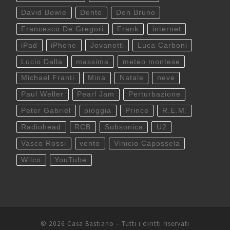
David Bowie
Dente
Don Bruno
Francesco De Gregori
Frank
internet
iPad
iPhone
Jovanotti
Luca Carboni
Lucio Dalla
massima
meteo montese
Michael Franti
Mina
Natale
neve
Paul Weller
Pearl Jam
Perturbazione
Peter Gabriel
pioggia
Prince
R.E.M.
Radiohead
RCB
Subsonica
U2
Vasco Rossi
vento
Vinicio Capossela
Wilco
YouTube
© 2026
Casa Bastiano
– Tutti i diritti riservati