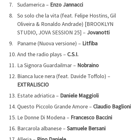
Sudamerica –
Enzo Jannacci
So solo che la vita (feat. Felipe Hostins, Gil
Oliveira & Ronaldo Andrade) [BROOKLYN
STUDIO, JOVA SESSION 25] –
Jovanotti
Paname (Nuova versione) –
Litfiba
And the radio plays –
C.S.I.
La Signora Guardailmar –
Nobraino
Bianca luce nera (feat. Davide Toffolo) –
EXTRALISCIO
Estate adriatica –
Daniele Maggioli
Questo Piccolo Grande Amore –
Claudio Baglioni
Le Donne Di Modena –
Francesco Baccini
Barcarola albanese –
Samuele Bersani
Alleria –
Pino Daniele