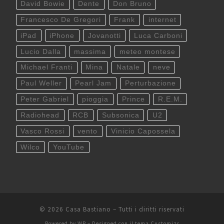
David Bowie
Dente
Don Bruno
Francesco De Gregori
Frank
internet
iPad
iPhone
Jovanotti
Luca Carboni
Lucio Dalla
massima
meteo montese
Michael Franti
Mina
Natale
neve
Paul Weller
Pearl Jam
Perturbazione
Peter Gabriel
pioggia
Prince
R.E.M.
Radiohead
RCB
Subsonica
U2
Vasco Rossi
vento
Vinicio Capossela
Wilco
YouTube
© 2026
Casa Bastiano
– Tutti i diritti riservati
Powered by
WP
– Designed con il
tema Customizr