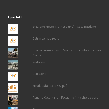
I più letti
Stazione Meteo Montese (MO) - Casa Bastiano
Dati in tempo reale
Una canzone a caso: L'anima non conta - The Zen
Circus
Webcam
Dati storici
Mauritius fai da te? Si può!
Adriano Celentano - Facciamo finta che sia vero