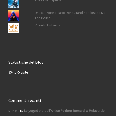
The Polar Express
Una canzone a caso: Don't Stand So Close to Me -
The Police
Ricordi d'infanzia
Statistiche del Blog
394.575 visite
Commenti recenti
Michela
su
Lo yogurt bio dell’Antico Podere Bernardi a Melaverde