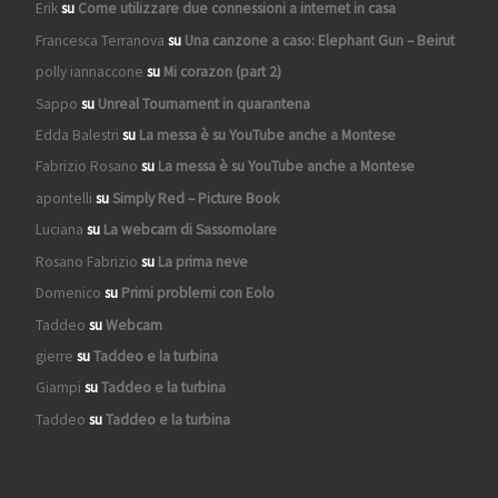
Erik
su
Come utilizzare due connessioni a internet in casa
Francesca Terranova
su
Una canzone a caso: Elephant Gun – Beirut
polly iannaccone
su
Mi corazon (part 2)
Sappo
su
Unreal Tournament in quarantena
Edda Balestri
su
La messa è su YouTube anche a Montese
Fabrizio Rosano
su
La messa è su YouTube anche a Montese
apontelli
su
Simply Red – Picture Book
Luciana
su
La webcam di Sassomolare
Rosano Fabrizio
su
La prima neve
Domenico
su
Primi problemi con Eolo
Taddeo
su
Webcam
gierre
su
Taddeo e la turbina
Giampi
su
Taddeo e la turbina
Taddeo
su
Taddeo e la turbina