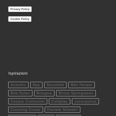
Privacy Policy
Cookie Policy
Ispirazioni
Acantho
App
Baustelle
Ben Harper
Bob Dylan
Bologna
Bruce Springsteen
Cesare Cremonini
Coldplay
coronavirus
Counting Crows
Daniele Silvestri