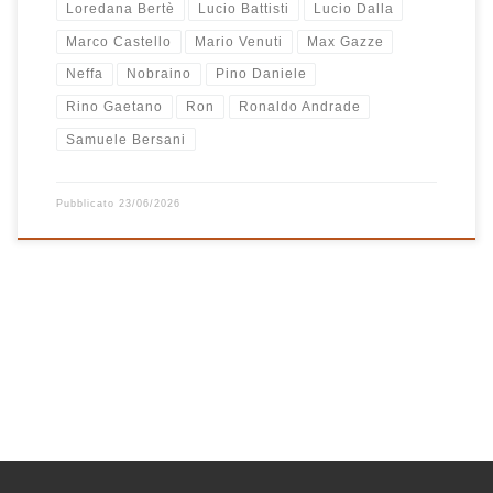
Loredana Bertè
Lucio Battisti
Lucio Dalla
Marco Castello
Mario Venuti
Max Gazze
Neffa
Nobraino
Pino Daniele
Rino Gaetano
Ron
Ronaldo Andrade
Samuele Bersani
Pubblicato
23/06/2026