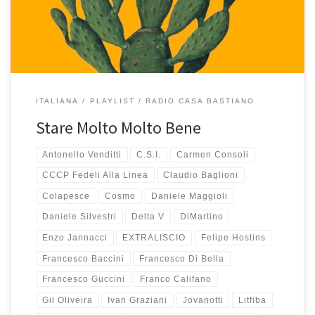
canzoni fantastiche, di grande ispirazione e […]
ITALIANA
PLAYLIST
RADIO CASA BASTIANO
Stare Molto Molto Bene
Antonello Venditti
C.S.I.
Carmen Consoli
CCCP Fedeli Alla Linea
Claudio Baglioni
Colapesce
Cosmo
Daniele Maggioli
Daniele Silvestri
Delta V
DiMartino
Enzo Jannacci
EXTRALISCIO
Felipe Hostins
Francesco Baccini
Francesco Di Bella
Francesco Guccini
Franco Califano
Gil Oliveira
Ivan Graziani
Jovanotti
Litfiba