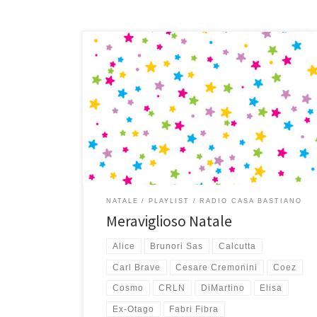
In tanti anni di playlist natalizie questa è la prima volta
che ne compongo una tutta di musica italiana. E’ nata
così, un po’ per caso, partendo da un brano al
pianoforte di Sergio Cammariere dal titolo Natale in
campagna ed è proseguita senza questa precisa idea
in mente fino […]
NATALE
PLAYLIST
RADIO CASA BASTIANO
Meraviglioso Natale
Alice
Brunori Sas
Calcutta
Carl Brave
Cesare Cremonini
Coez
Cosmo
CRLN
DiMartino
Elisa
Ex-Otago
Fabri Fibra