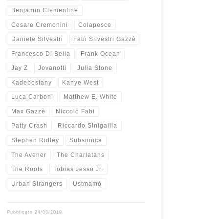
Benjamin Clementine
Cesare Cremonini
Colapesce
Daniele Silvestri
Fabi Silvestri Gazzè
Francesco Di Bella
Frank Ocean
Jay Z
Jovanotti
Julia Stone
Kadebostany
Kanye West
Luca Carboni
Matthew E. White
Max Gazzè
Niccolò Fabi
Patty Crash
Riccardo Sinigallia
Stephen Ridley
Subsonica
The Avener
The Charlatans
The Roots
Tobias Jesso Jr.
Urban Strangers
Ustmamò
Pubblicato
24/08/2019