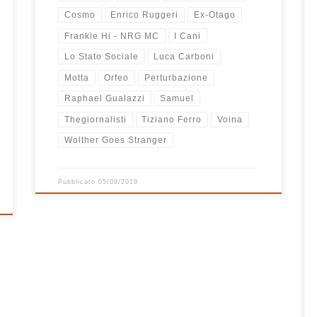
Cosmo
Enrico Ruggeri
Ex-Otago
Frankie Hi - NRG MC
I Cani
Lo Stato Sociale
Luca Carboni
Motta
Orfeo
Perturbazione
Raphael Gualazzi
Samuel
Thegiornalisti
Tiziano Ferro
Voina
Wolther Goes Stranger
Pubblicato
05/09/2019