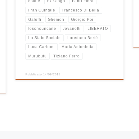
estate
Ex-Otago
Fabri Fibra
Frah Quintale
Francesco Di Bella
Galeffi
Ghemon
Giorgio Poi
Iosonouncane
Jovanotti
LIBERATO
Lo Stato Sociale
Loredana Bertè
Luca Carboni
Maria Antonietta
Murubutu
Tiziano Ferro
Pubblicato
14/09/2018