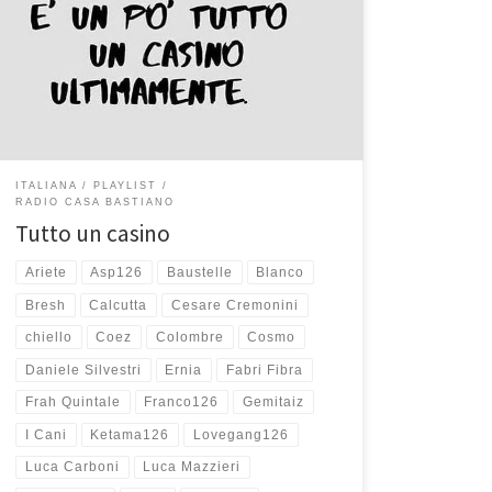
la musica che è sempre un buon rifugio e tutto passa.
Ho messo insieme queste canzoni in una playlist
qualche settimana fa, le ho ascoltate per diverse
giorni, ho spostato e di nuovo spostato alcuni brani, ne
ho cancellati alcuni […]
ITALIANA
PLAYLIST
RADIO CASA BASTIANO
Tutto un casino
Ariete
Asp126
Baustelle
Blanco
Bresh
Calcutta
Cesare Cremonini
chiello
Coez
Colombre
Cosmo
Daniele Silvestri
Ernia
Fabri Fibra
Frah Quintale
Franco126
Gemitaiz
I Cani
Ketama126
Lovegang126
Luca Carboni
Luca Mazzieri