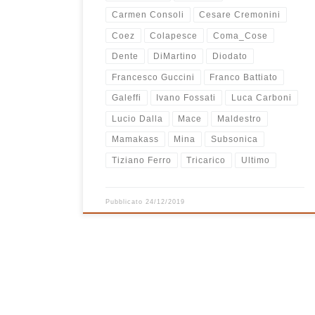
Carmen Consoli
Cesare Cremonini
Coez
Colapesce
Coma_Cose
Dente
DiMartino
Diodato
Francesco Guccini
Franco Battiato
Galeffi
Ivano Fossati
Luca Carboni
Lucio Dalla
Mace
Maldestro
Mamakass
Mina
Subsonica
Tiziano Ferro
Tricarico
Ultimo
Pubblicato
24/12/2019