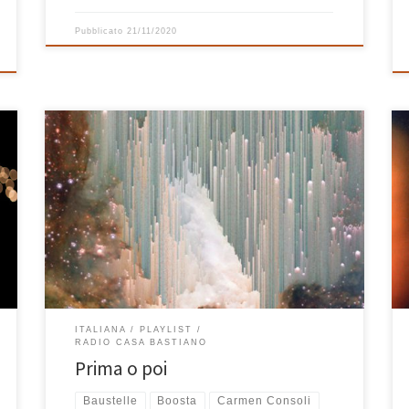
Pubblicato
21/11/2020
Prima o poi dovevo proprio farla una playlist così!
C’erano tutte queste belle canzoni italiane che
ascoltavo da un po’ di tempo e giravano nella mia
testa che dovevano per forza trovare un posto prima
o poi in una playlist! Anno 2017, Casa Bastiano, la
playlist dal titolo Prima o […]
ITALIANA
PLAYLIST
RADIO CASA BASTIANO
Prima o poi
Baustelle
Boosta
Carmen Consoli