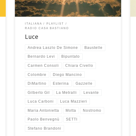
ITALIANA
PLAYLIST
RADIO CASA BASTIANO
Luce
Andrea Laszlo De Simone
Baustelle
Bernardo Levi
Bipuntato
Carmen Consoli
Chiara Civello
Colombre
Diego Mancino
DiMartino
Esterina
Gazzelle
Gilberto Gil
La Metralli
Levante
Luca Carboni
Luca Mazzieri
Maria Antonietta
Motta
Nostromo
Paolo Benvegnù
SETTI
Stefano Brandoni