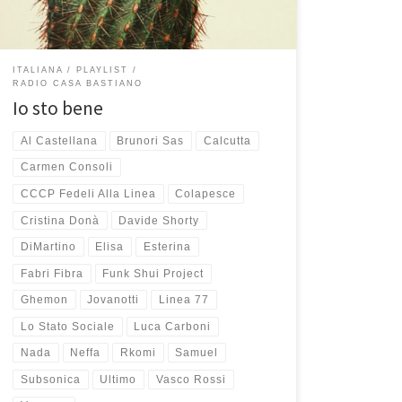
ITALIANA
PLAYLIST
RADIO CASA BASTIANO
Io sto bene
Al Castellana
Brunori Sas
Calcutta
Carmen Consoli
CCCP Fedeli Alla Linea
Colapesce
Cristina Donà
Davide Shorty
DiMartino
Elisa
Esterina
Fabri Fibra
Funk Shui Project
Ghemon
Jovanotti
Linea 77
Lo Stato Sociale
Luca Carboni
Nada
Neffa
Rkomi
Samuel
Subsonica
Ultimo
Vasco Rossi