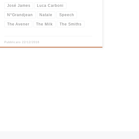
José James
Luca Carboni
N*Grandjean
Natale
Speech
The Avener
The Milk
The Smiths
Pubblicato
22/12/2016