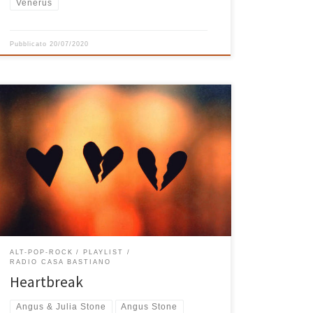
Venerus
Pubblicato
20/07/2020
Playlist del 2015, un mix particolare tra belle canzoni
italiane poco note a cui sono affezionato come La
costanza di Francesco di Bella, Canto Del Vuoto degli
Ustmamò, Pezzo D’amore di Riccardo Sinigallia e
Reale di Colapesce, brani che mi hanno subito colpito
al cuore come A Heartbreak di Angus […]
ALT-POP-ROCK
PLAYLIST
RADIO CASA BASTIANO
Heartbreak
Angus & Julia Stone
Angus Stone