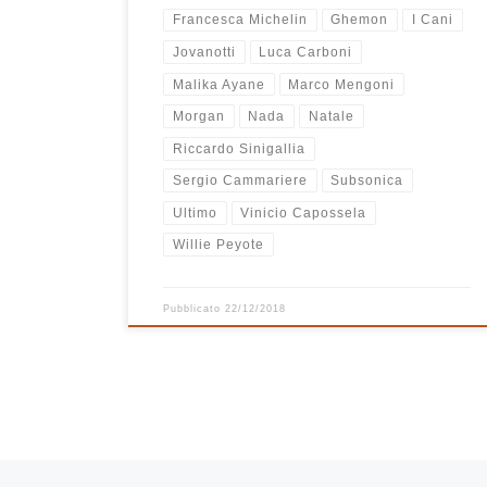
Francesca Michelin
Ghemon
I Cani
Jovanotti
Luca Carboni
Malika Ayane
Marco Mengoni
Morgan
Nada
Natale
Riccardo Sinigallia
Sergio Cammariere
Subsonica
Ultimo
Vinicio Capossela
Willie Peyote
Pubblicato
22/12/2018