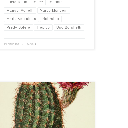
Lucio Dalla
Mace
Madame
Manuel Agnelli
Marco Mengoni
Maria Antonietta
Nobraino
Pretty Solero
Tropico
Ugo Borghetti
Pubblicato
17/08/2024
Ci sono molte canzoni taggate con un cuore in questa
nuova playlist tutta italiana di Radio Casa Bastiano.
Sono tutte canzoni che ho ascoltato parecchio negli
ultimi mesi, per alcune è stato amore al primo ascolto,
per altre ci è voluto un po’ più di tempo, ma una volta
conquistato […]