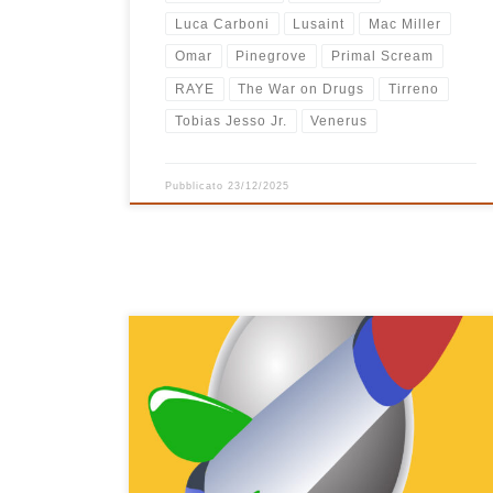
Luca Carboni
Lusaint
Mac Miller
Omar
Pinegrove
Primal Scream
RAYE
The War on Drugs
Tirreno
Tobias Jesso Jr.
Venerus
Pubblicato
23/12/2025
Ops! Un’altra playlist di musica italiana! Che ci volete
fare? Ormai lo sapete, nelle mie playlist ci finisce
sempre tutta la musica che ascoltiamo a Casa Bastiano
e ultimamente va così… musica italiana a gogò! A dirla
tutta e a raccontarla proprio bene, questa playlist
nasce a fine estate ed […]