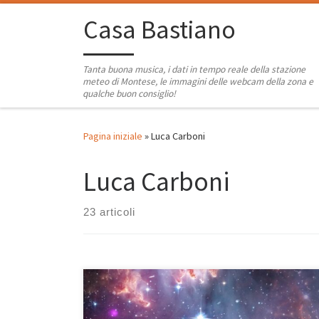
Passa al contenuto
Casa Bastiano
Tanta buona musica, i dati in tempo reale della stazione
meteo di Montese, le immagini delle webcam della zona e
qualche buon consiglio!
Pagina iniziale
»
Luca Carboni
Luca Carboni
23 articoli
E dopo la versione classica della playlist di questo