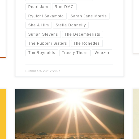
Pearl Jam
Run-DMC
Ryuichi Sakamoto
Sarah Jane Morris
She & Him
Stella Donnelly
Sufjan Stevens
The Decemberists
The Puppini Sisters
The Ronettes
Tim Reynolds
Tracey Thorn
Weezer
Pubblicato
23/12/2025
Inizia piano piano poi si scalda, è alternativa, un po’
(molto) pop, a tratti rock, tocca perfino il jazz. Ci sono
dentro, come sempre, canzone care per vari motivi,
vecchie e nuove, a volte dimenticate in quel
calderone che è la mia playlist “x nuovi cd” dove butto
tutto quello […]