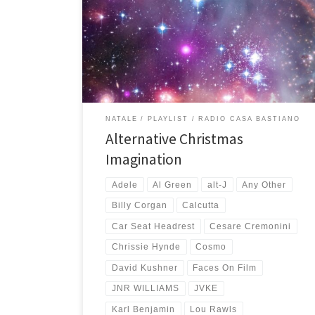
Natale 2025, ecco la versione alternativa, quella con le
canzoni che non sono tipicamente natalizie, ma che
per me fanno Natale. Chi mi conosce lo sa, quella
della playlist di Natale è una tradizione ormai antica
iniziata nel 1998 in digitale, […]
NATALE
PLAYLIST
RADIO CASA BASTIANO
Alternative Christmas
Imagination
Adele
Al Green
alt-J
Any Other
Billy Corgan
Calcutta
Car Seat Headrest
Cesare Cremonini
Chrissie Hynde
Cosmo
David Kushner
Faces On Film
JNR WILLIAMS
JVKE
Karl Benjamin
Lou Rawls