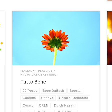
Tutto Bene? Sì, tutto benissimo! Tutto Bene è stato il
mantra estivo di Casa Bastiano, la playlist più ascoltata
da tutti (bimbi compresi) in questa estate 2018 che è
volata via e sta ormai volgendo al termine. L’abbiamo
ascoltata in macchina mentre cercavamo di
raggiungere remote spiagge della Grecia e della […]
ITALIANA
PLAYLIST
RADIO CASA BASTIANO
Tutto Bene
99 Posse
BoomDaBash
Boosta
Calcutta
Canova
Cesare Cremonini
Cosmo
CRLN
Dutch Nazari