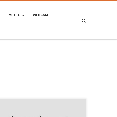
ST
METEO
WEBCAM
Search
E’ un po’ tutto un casino ultimamente! Per fortuna c’è