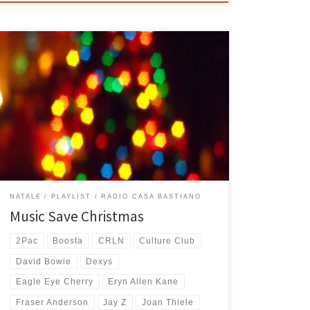
Può la musica “salvare” un Natale? Sì, sempre! Anche
quest’anno arriva la mitica playlist di Natale di Radio
Casa Bastiano, una selezione di canzoni che di Natale
in realtà non sono, ma che fanno molto Natale o
almeno per me lo fanno molto. Ecco così che mentre
si fanno gli […]
NATALE
PLAYLIST
RADIO CASA BASTIANO
Music Save Christmas
2Pac
Boosta
CRLN
Culture Club
David Bowie
Dexys
Eagle Eye Cherry
Eryn Allen Kane
Fraser Anderson
Jay Z
Joan Thiele