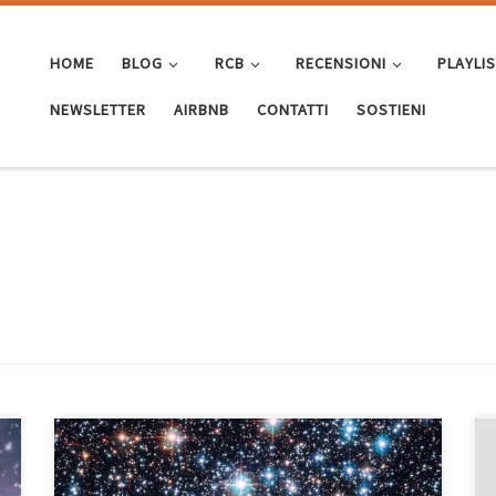
HOME
BLOG
RCB
RECENSIONI
PLAYLI
NEWSLETTER
AIRBNB
CONTATTI
SOSTIENI
Era dal 2021 con Nice Xmas che non facevo la doppia