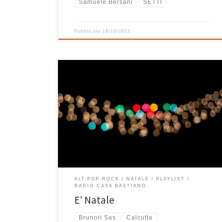
Samuele Bersani
SETTI
Pubblicato
18/10/2022
Finalmente è Natale e anche quest’anno, come l’anno
scorso, le playlist di Natale sono arrivate! Sono tre in
tutto e questa è quella di musica italiana. Si chiama E’
Natale ed insieme a It’s Christmas e For Xmas Fight for
Happiness and Love compone un bel regalo da
mettere sotto […]
ALT-POP-ROCK
NATALE
PLAYLIST
RADIO CASA BASTIANO
E’ Natale
Brunori Sas
Calcutta