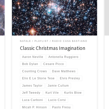
playlist di Natale, quella “classica” e quella
“alternativa”. In realtà quest’anno ero partito con l’idea
in testa di fare solo un mix, canzoni classiche di Natale
e canzoni che fanno solo Natale, ma poi quando ho
iniziato ad ascoltare […]
NATALE
PLAYLIST
RADIO CASA BASTIANO
Classic Christmas Imagination
Aaron Neville
Antonella Ruggiero
Bob Dylan
Cesare Picco
Counting Crows
Dave Matthews
Elio E Le Storie Tese
Elvis Presley
James Taylor
Jamie Cullum
Jeff Tweedy
Kurt Vile
Kurtis Blow
Luca Carboni
Lucio Corsi
Micah P. Hinson
Paolo Fresu