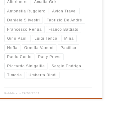
Afterhours
Amalia Grè
Antonella Ruggiero
Avion Travel
Daniele Silvestri
Fabrizio De André
Francesco Renga
Franco Battiato
Gino Paoli
Luigi Tenco
Mina
Neffa
Ornella Vanoni
Pacifico
Paolo Conte
Patty Pravo
Riccardo Sinigallia
Sergio Endrigo
Timoria
Umberto Bindi
Pubblicato
29/08/2007