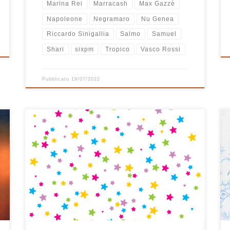
Marina Rei
Marracash
Max Gazzè
Napoleone
Negramaro
Nu Genea
Riccardo Sinigallia
Salmo
Samuel
Shari
sixpm
Tropico
Vasco Rossi
Pubblicato
19/07/2022
In tanti anni di playlist natalizie questa è la prima volta
che ne compongo una tutta di musica italiana. E’ nata
così, un po’ per caso, partendo da un brano al
pianoforte di Sergio Cammariere dal titolo Natale in
campagna ed è proseguita senza questa precisa idea
in mente fino […]