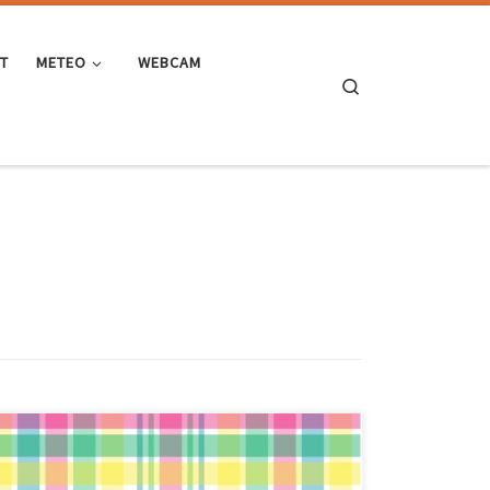
ST
METEO
WEBCAM
Search
Questa playlist l’ho chiamata Pastelli perché è
piuttosto colorata, ci sono dentro solo canzoni di