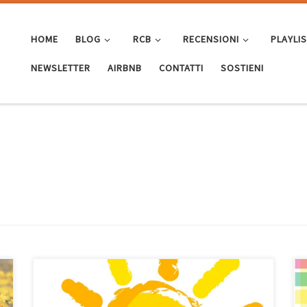
HOME
BLOG
RCB
RECENSIONI
PLAYLI
NEWSLETTER
AIRBNB
CONTATTI
SOSTIENI
Canzoni per l’estate a gogò! Dopo i cantautori (relax)