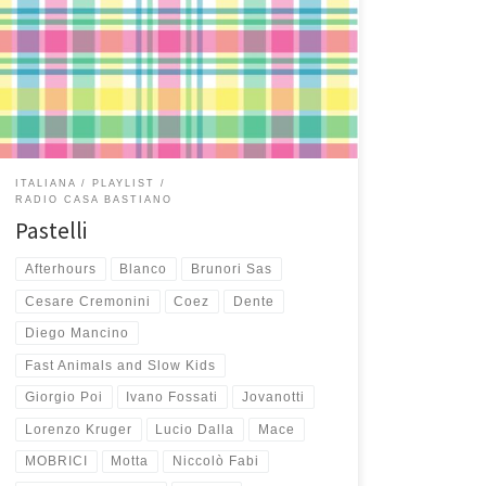
musica italiana, belle (tutte) allegre (alcune) tristi
(poche, ma sempre belle) famose (non tutte) pop
(molte) vecchie (solo 2, ma molto belle!) emozionanti
(basta ascoltare la prima). Peccato solo che la prima
canzone con cui […]
ITALIANA
PLAYLIST
RADIO CASA BASTIANO
Pastelli
Afterhours
Blanco
Brunori Sas
Cesare Cremonini
Coez
Dente
Diego Mancino
Fast Animals and Slow Kids
Giorgio Poi
Ivano Fossati
Jovanotti
Lorenzo Kruger
Lucio Dalla
Mace
MOBRICI
Motta
Niccolò Fabi