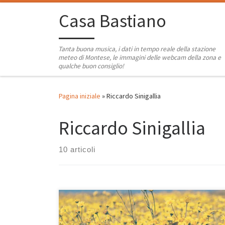
Passa al contenuto
Casa Bastiano
Tanta buona musica, i dati in tempo reale della stazione
meteo di Montese, le immagini delle webcam della zona e
qualche buon consiglio!
Pagina iniziale
»
Riccardo Sinigallia
Riccardo Sinigallia
10 articoli
Playlist anno 2019, mai pubblicata prima, non ricordo il
perchè, forse solo una banale dimenticanza, non lo