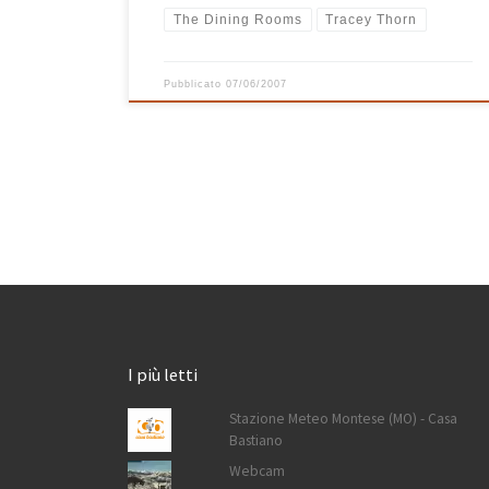
The Dining Rooms
Tracey Thorn
Pubblicato
07/06/2007
I più letti
Stazione Meteo Montese (MO) - Casa
Bastiano
Webcam