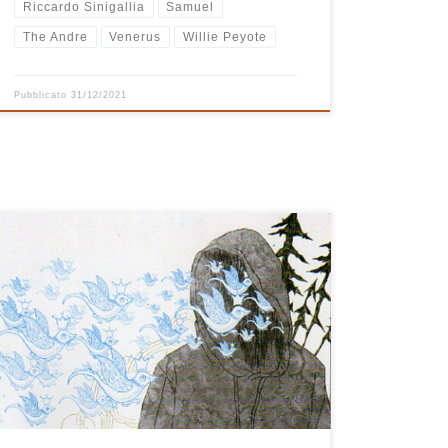
Riccardo Sinigallia
Samuel
The Andre
Venerus
Willie Peyote
Pubblicato
31/12/2021
La verità? Ghostwriters è un disco meraviglioso. Punto.
Recensione finita. Adesso andate ad ascoltarlo.
Davvero, non sto scherzando, mi è proprio entrato
dentro e non se ne va più. Lo ascolto, lo riascolto e poi
lo ascolto ancora. Dopo i primi 4 minuti di Luntano mi
ha già steso e conquistato. Sono costretto […]