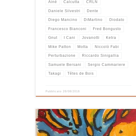
Ainé
Calcutta
CRLN
Daniele Silvestri
Dente
Diego Mancino
DiMartino
Diodato
Francesco Bianconi
Fred Bongusto
Gnut
I Cani
Jovanotti
Ketra
Mike Patton
Motta
Niccolò Fabi
Perturbazione
Riccardo Sinigallia
Samuele Bersani
Sergio Cammariere
Takagi
Têtes de Bois
Pubblicato
26/08/2016
Playlist molto da ascolto, soprattutto all’inizio… da
gustare in grande relax, magari leggendo un bel libro.