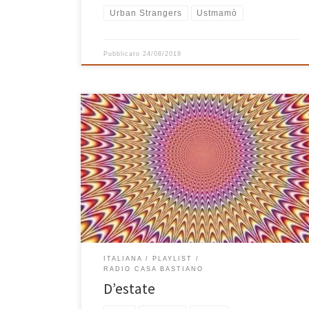
Urban Strangers
Ustmamò
Pubblicato
24/08/2019
“L’estate, terribile, è arrivata questo cosa cambia in
quello che hai promesso e adesso che il cielo è una
fornace così come il tuo nome che vuoi sulla mia
bocca” canta Diego Mancino nell’adorevole Succede
D’Estate, canzone sulla quale è costruita questa nuova
playlist tutta italiana che pubblico solo ora, ma che in
[…]
ITALIANA
PLAYLIST
RADIO CASA BASTIANO
D’estate