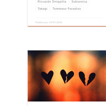
Riccardo Sinigallia
Subsonica
Takagi
Tommaso Paradiso
Pubblicato
15/07/2026
Playlist del 2015, un mix particolare tra belle canzoni
italiane poco note a cui sono affezionato come La
costanza di Francesco di Bella, Canto Del Vuoto degli
Ustmamò, Pezzo D’amore di Riccardo Sinigallia e
Reale di Colapesce, brani che mi hanno subito colpito
al cuore come A Heartbreak di Angus […]