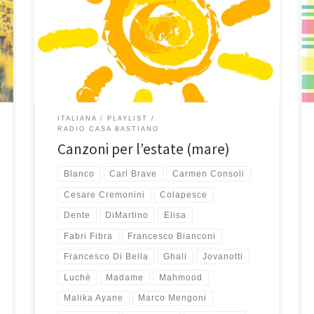
ecco le hits che mi fanno venire in mente il mare, il
sole, la vacanza, la piacevolezza di ascoltare musica
leggera da classifica su un lettino in piscina o sdraiato
sulla sabbia di una bella spiaggia. Si parte da Napoli
tranquilli […]
ITALIANA
PLAYLIST
RADIO CASA BASTIANO
Canzoni per l’estate (mare)
Blanco
Carl Brave
Carmen Consoli
Cesare Cremonini
Colapesce
Dente
DiMartino
Elisa
Fabri Fibra
Francesco Bianconi
Francesco Di Bella
Ghali
Jovanotti
Luchè
Madame
Mahmood
Malika Ayane
Marco Mengoni