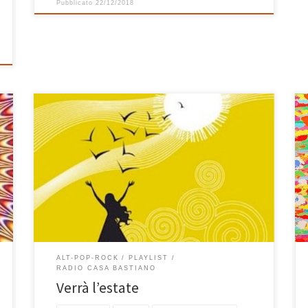
Pubblicato
22/12/2018
Ogni tanto mi viene un’irrefrenabile e pazzesca voglia
di ascoltare musica italiana. Questo caldo week-end di
inizio estate è stato proprio uno di questi momenti e
la playlist che ho composto tra sabato e domenica,
piena di nomi noti (e meno) del panorama musicale
italiano, ne è la chiara rappresentazione. […]
ALT-POP-ROCK
PLAYLIST
RADIO CASA BASTIANO
Verrà l’estate