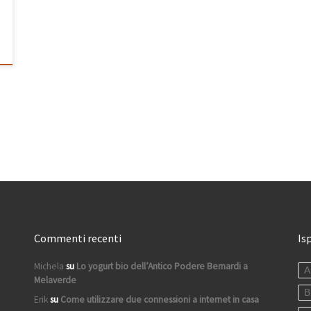
Commenti recenti
Is
Michela
su
Lo yogurt bio dell’Antico Podere Bernardi a
A
Melaverde
B
Erik
su
Come utilizzare due connessioni a internet in casa