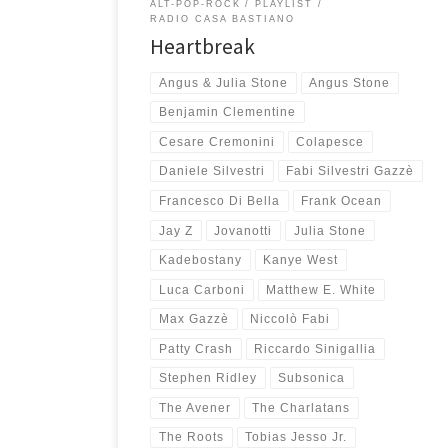
ALT-POP-ROCK
PLAYLIST
RADIO CASA BASTIANO
Heartbreak
Angus & Julia Stone
Angus Stone
Benjamin Clementine
Cesare Cremonini
Colapesce
Daniele Silvestri
Fabi Silvestri Gazzè
Francesco Di Bella
Frank Ocean
Jay Z
Jovanotti
Julia Stone
Kadebostany
Kanye West
Luca Carboni
Matthew E. White
Max Gazzè
Niccolò Fabi
Patty Crash
Riccardo Sinigallia
Stephen Ridley
Subsonica
The Avener
The Charlatans
The Roots
Tobias Jesso Jr.