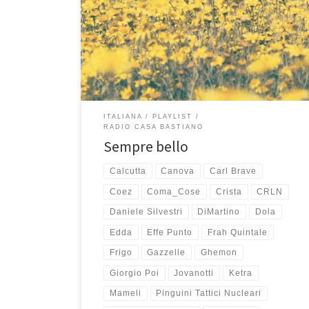
so, ma non merita certo di essere dimenticata e
passare inosservata. Ancora oggi si ascolta benissimo,
anzi, riascoltandola mi sono stupito di me stesso,
alcuni passaggi tra una canzone e l’altra sono proprio
[…]
ITALIANA
PLAYLIST
RADIO CASA BASTIANO
Sempre bello
Calcutta
Canova
Carl Brave
Coez
Coma_Cose
Crista
CRLN
Daniele Silvestri
DiMartino
Dola
Edda
Effe Punto
Frah Quintale
Frigo
Gazzelle
Ghemon
Giorgio Poi
Jovanotti
Ketra
Mameli
Pinguini Tattici Nucleari