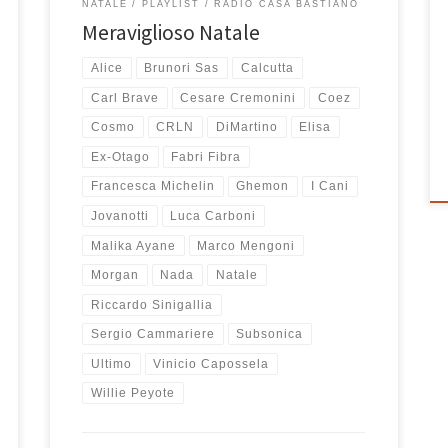
NATALE
PLAYLIST
RADIO CASA BASTIANO
Meraviglioso Natale
Alice
Brunori Sas
Calcutta
Carl Brave
Cesare Cremonini
Coez
Cosmo
CRLN
DiMartino
Elisa
Ex-Otago
Fabri Fibra
Francesca Michelin
Ghemon
I Cani
Jovanotti
Luca Carboni
Malika Ayane
Marco Mengoni
Morgan
Nada
Natale
Riccardo Sinigallia
Sergio Cammariere
Subsonica
Ultimo
Vinicio Capossela
Willie Peyote