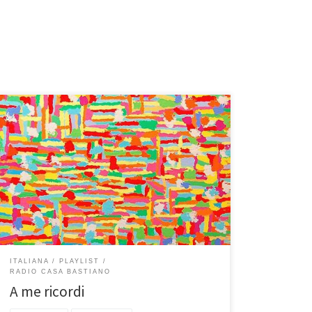
Con l’estate ormai agli sgoccioli pubblico questa
playlist che è piaciuta veramente a tutti… sarà per
quel giusto mix di brani vecchi e nuovi e per alcune
canzoni davvero belle.. tra tutte Passione di Neffa (già
colonna sonora di Saturno Contro di Ozpetek), Aria di
Neve di Sergio Endrigo (d’accordo, […]
ITALIANA
PLAYLIST
RADIO CASA BASTIANO
A me ricordi