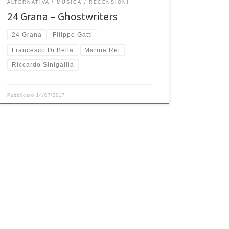
ALTERNATIVA
MUSICA
RECENSIONI
24 Grana – Ghostwriters
24 Grana
Filippo Gatti
Francesco Di Bella
Marina Rei
Riccardo Sinigallia
Pubblicato
14/07/2017