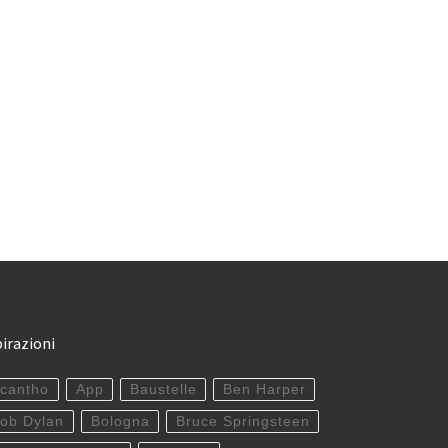
pirazioni
cantho
App
Baustelle
Ben Harper
ob Dylan
Bologna
Bruce Springsteen