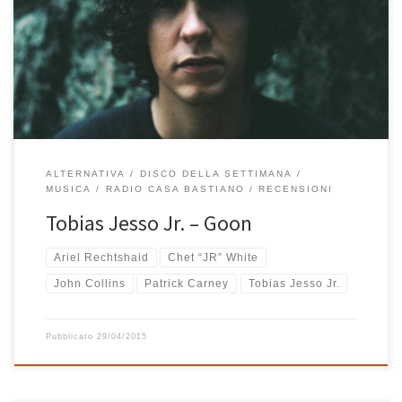
sempre trattenere il fiato e fermarmi un attimo. Normalmente ho
bisogno di qualche secondo di tempo per mettermi sulla giusta
frequenza di Tobias Jesso Jr. che, come una meteora, è da poche
settimane piombato nella mia vita musicale. Goon è il […]
ALTERNATIVA
DISCO DELLA SETTIMANA
MUSICA
RADIO CASA BASTIANO
RECENSIONI
Tobias Jesso Jr. – Goon
Ariel Rechtshaid
Chet “JR” White
John Collins
Patrick Carney
Tobias Jesso Jr.
Pubblicato
29/04/2015