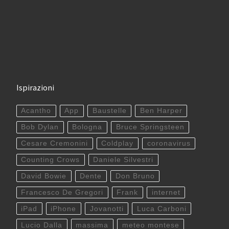
Ispirazioni
Acantho
App
Baustelle
Ben Harper
Bob Dylan
Bologna
Bruce Springsteen
Cesare Cremonini
Coldplay
coronavirus
Counting Crows
Daniele Silvestri
David Bowie
Dente
Don Bruno
Francesco De Gregori
Frank
internet
iPad
iPhone
Jovanotti
Luca Carboni
Lucio Dalla
massima
meteo montese