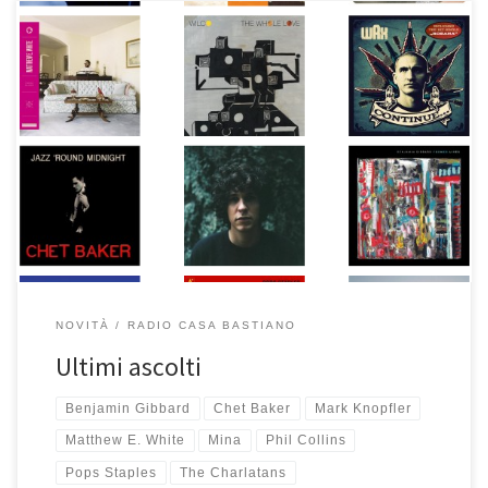
Settimane difficili, le ultime due. Per fortuna c’è sempre qualche
buon disco che riesce a tirarmi su. Cosa ho ascoltato? Cose vecchie
(Mina in Studio, …Hits di Phil Collins, Jazz ‘Round Midnight di Chet
Baker), cose meno vecchie (Continue di Wax, Former Lives
di Benjamin Gibbard, Sukierae di Tweedy, The Whole Love dei
Wilco) […]
NOVITÀ
RADIO CASA BASTIANO
Ultimi ascolti
Benjamin Gibbard
Chet Baker
Mark Knopfler
Matthew E. White
Mina
Phil Collins
Pops Staples
The Charlatans