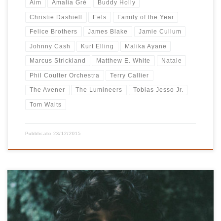
Aim
Amalia Grè
Buddy Holly
Christie Dashiell
Eels
Family of the Year
Felice Brothers
James Blake
Jamie Cullum
Johnny Cash
Kurt Elling
Malika Ayane
Marcus Strickland
Matthew E. White
Natale
Phil Coulter Orchestra
Terry Callier
The Avener
The Lumineers
Tobias Jesso Jr.
Tom Waits
Pubblicato
23/12/2015
Quando inizia la prima traccia Can’t Stop Thinking About You devo