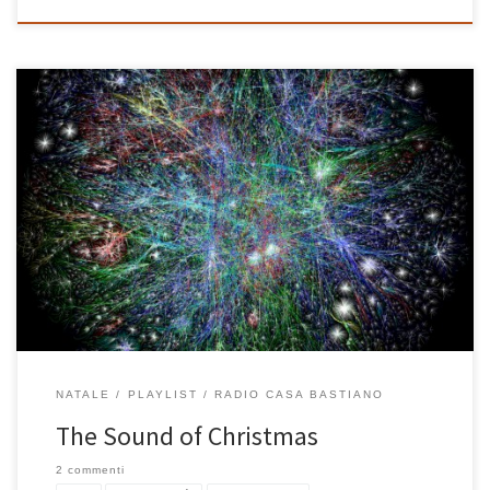
E’ da sempre il mio modo per fare gli AUGURI di BUON NATALE a
parenti, amici, colleghi, sostenitori di casabastiano.com Ogni anno
penso ad una playlist che sappia di Natale, senza cedere alla
facile tentazione di riempirla di classici natalizi. La prima l’ho fatta
nel 1998, quindi quella di quest’anno è la […]
NATALE
PLAYLIST
RADIO CASA BASTIANO
The Sound of Christmas
2 commenti