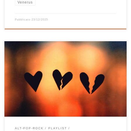
Venerus
Pubblicato
23/12/2025
Playlist del 2015, un mix particolare tra belle canzoni italiane poco
note a cui sono affezionato come La costanza di Francesco di
Bella, Canto Del Vuoto degli Ustmamò, Pezzo D’amore di
Riccardo Sinigallia e Reale di Colapesce, brani che mi hanno
subito colpito al cuore come A Heartbreak di Angus […]
ALT-POP-ROCK
PLAYLIST