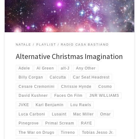
ormai antica iniziata nel 1998 in digitale, […]
NATALE
PLAYLIST
RADIO CASA BASTIANO
Alternative Christmas Imagination
Adele
Al Green
alt-J
Any Other
Billy Corgan
Calcutta
Car Seat Headrest
Cesare Cremonini
Chrissie Hynde
Cosmo
David Kushner
Faces On Film
JNR WILLIAMS
JVKE
Karl Benjamin
Lou Rawls
Luca Carboni
Lusaint
Mac Miller
Omar
Pinegrove
Primal Scream
RAYE
The War on Drugs
Tirreno
Tobias Jesso Jr.