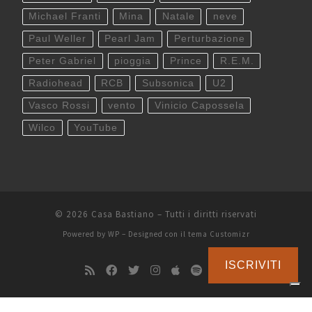
Michael Franti
Mina
Natale
neve
Paul Weller
Pearl Jam
Perturbazione
Peter Gabriel
pioggia
Prince
R.E.M.
Radiohead
RCB
Subsonica
U2
Vasco Rossi
vento
Vinicio Capossela
Wilco
YouTube
© 2026
Casa Bastiano
– Tutti i diritti riservati
Powered by
WP
– Designed con il
tema Customizr
ISCRIVITI