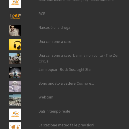
RCB
Narcos è una droga
Una canzone a caso
Una canzone a caso: L'anima non conta - The Zen
Circus
Jamiroquai - Rock Dust Light Star
Sono andato a vedere Cosmo e...
Webcam
Dati in tempo reale
La stazione meteo fa le previsioni