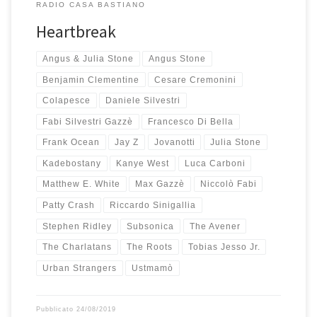
RADIO CASA BASTIANO
Heartbreak
Angus & Julia Stone
Angus Stone
Benjamin Clementine
Cesare Cremonini
Colapesce
Daniele Silvestri
Fabi Silvestri Gazzè
Francesco Di Bella
Frank Ocean
Jay Z
Jovanotti
Julia Stone
Kadebostany
Kanye West
Luca Carboni
Matthew E. White
Max Gazzè
Niccolò Fabi
Patty Crash
Riccardo Sinigallia
Stephen Ridley
Subsonica
The Avener
The Charlatans
The Roots
Tobias Jesso Jr.
Urban Strangers
Ustmamò
Pubblicato
24/08/2019