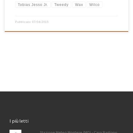
Tobias Jesso Jr.
Tweedy
Wax
Wilco
Pubblicato
07/04/2015
I più letti
Stazione Meteo Montese (MO) - Casa Bastiano