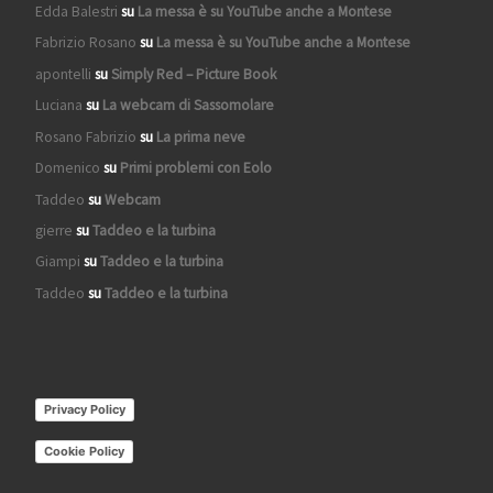
Edda Balestri
su
La messa è su YouTube anche a Montese
Fabrizio Rosano
su
La messa è su YouTube anche a Montese
apontelli
su
Simply Red – Picture Book
Luciana
su
La webcam di Sassomolare
Rosano Fabrizio
su
La prima neve
Domenico
su
Primi problemi con Eolo
Taddeo
su
Webcam
gierre
su
Taddeo e la turbina
Giampi
su
Taddeo e la turbina
Taddeo
su
Taddeo e la turbina
Privacy Policy
Cookie Policy