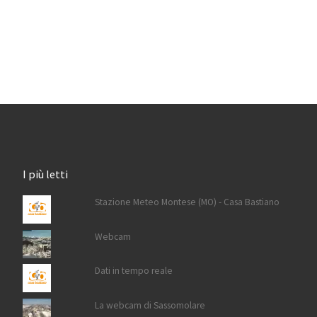
I più letti
Stazione Meteo Montese (MO) - Casa Bastiano
Webcam
Dati in tempo reale
La webcam di Sassomolare