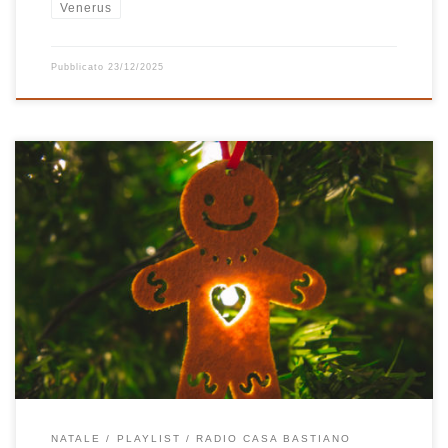
Venerus
Pubblicato
23/12/2025
Ed eccolo qua il Natale anche quest’anno, portatore della sua
dose di happiness per tutti noi, grandi e piccoli. Ed eccola qua
puntuale e precisa come sempre (come Babbo Natale), la stra-
mega-mitica playlist di Natale di Radio Casa Bastiano. Per allietare
il Natale di tutti, per chi ama la buona […]
NATALE
PLAYLIST
RADIO CASA BASTIANO