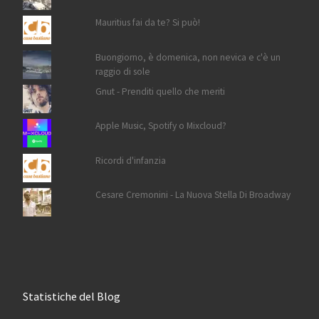
Mauritius fai da te? Si può!
Buongiorno, è domenica, non nevica e c'è un
raggio di sole
Gnut - Prenditi quello che meriti
Apple Music, Spotify o Mixcloud?
Ricordi d'infanzia
Cesare Cremonini - La Nuova Stella Di Broadway
Statistiche del Blog