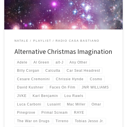
ormai antica iniziata nel 1998 in digitale, […]
NATALE
PLAYLIST
RADIO CASA BASTIANO
Alternative Christmas Imagination
Adele
Al Green
alt-J
Any Other
Billy Corgan
Calcutta
Car Seat Headrest
Cesare Cremonini
Chrissie Hynde
Cosmo
David Kushner
Faces On Film
JNR WILLIAMS
JVKE
Karl Benjamin
Lou Rawls
Luca Carboni
Lusaint
Mac Miller
Omar
Pinegrove
Primal Scream
RAYE
The War on Drugs
Tirreno
Tobias Jesso Jr.