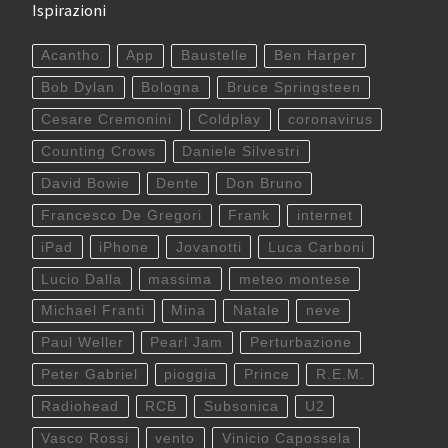
Ispirazioni
Acantho
App
Baustelle
Ben Harper
Bob Dylan
Bologna
Bruce Springsteen
Cesare Cremonini
Coldplay
coronavirus
Counting Crows
Daniele Silvestri
David Bowie
Dente
Don Bruno
Francesco De Gregori
Frank
internet
iPad
iPhone
Jovanotti
Luca Carboni
Lucio Dalla
massima
meteo montese
Michael Franti
Mina
Natale
neve
Paul Weller
Pearl Jam
Perturbazione
Peter Gabriel
pioggia
Prince
R.E.M.
Radiohead
RCB
Subsonica
U2
Vasco Rossi
vento
Vinicio Capossela