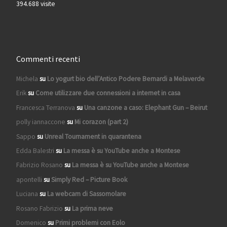
394.688 visite
Commenti recenti
Michela
su
Lo yogurt bio dell’Antico Podere Bernardi a Melaverde
Erik
su
Come utilizzare due connessioni a internet in casa
Francesca Terranova
su
Una canzone a caso: Elephant Gun – Beirut
polly iannaccone
su
Mi corazon (part 2)
Sappo
su
Unreal Tournament in quarantena
Edda Balestri
su
La messa è su YouTube anche a Montese
Fabrizio Rosano
su
La messa è su YouTube anche a Montese
apontelli
su
Simply Red – Picture Book
Luciana
su
La webcam di Sassomolare
Rosano Fabrizio
su
La prima neve
Domenico
su
Primi problemi con Eolo