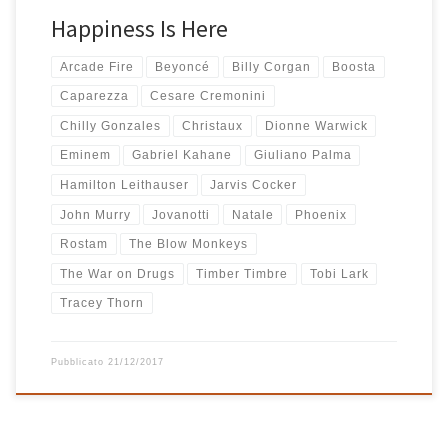
Happiness Is Here
Arcade Fire
Beyoncé
Billy Corgan
Boosta
Caparezza
Cesare Cremonini
Chilly Gonzales
Christaux
Dionne Warwick
Eminem
Gabriel Kahane
Giuliano Palma
Hamilton Leithauser
Jarvis Cocker
John Murry
Jovanotti
Natale
Phoenix
Rostam
The Blow Monkeys
The War on Drugs
Timber Timbre
Tobi Lark
Tracey Thorn
Pubblicato
21/12/2017