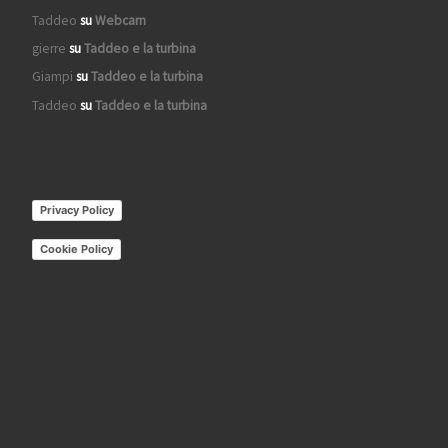
Taddeo
su
Webcam
gierre
su
Taddeo e la turbina
Giampi
su
Taddeo e la turbina
Taddeo
su
Taddeo e la turbina
Privacy Policy
Cookie Policy