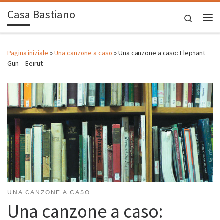
Casa Bastiano
Passa al contenuto
Search
Me
Pagina iniziale
»
Una canzone a caso
»
Una canzone a caso: Elephant
Gun – Beirut
UNA CANZONE A CASO
Una canzone a caso: