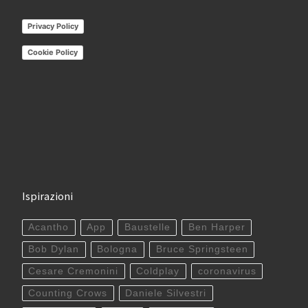
Privacy Policy
Cookie Policy
Ispirazioni
Acantho
App
Baustelle
Ben Harper
Bob Dylan
Bologna
Bruce Springsteen
Cesare Cremonini
Coldplay
coronavirus
Counting Crows
Daniele Silvestri