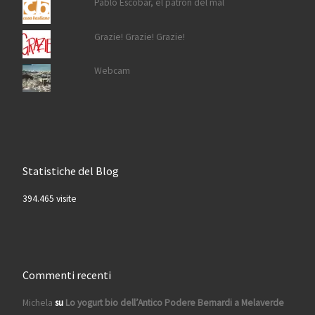
Pablo Escobar, el patron del mal
Grazie! Grazie! Grazie!
Webcam
Statistiche del Blog
394.465 visite
Commenti recenti
Michela
su
Lo yogurt bio dell’Antico Podere Bernardi a Melaverde