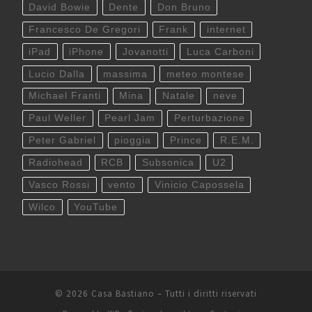
David Bowie
Dente
Don Bruno
Francesco De Gregori
Frank
internet
iPad
iPhone
Jovanotti
Luca Carboni
Lucio Dalla
massima
meteo montese
Michael Franti
Mina
Natale
neve
Paul Weller
Pearl Jam
Perturbazione
Peter Gabriel
pioggia
Prince
R.E.M.
Radiohead
RCB
Subsonica
U2
Vasco Rossi
vento
Vinicio Capossela
Wilco
YouTube
© 2026
Casa Bastiano
– Tutti i diritti riservati