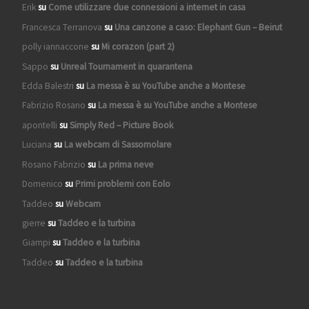
Erik
su
Come utilizzare due connessioni a internet in casa
Francesca Terranova
su
Una canzone a caso: Elephant Gun – Beirut
polly iannaccone
su
Mi corazon (part 2)
Sappo
su
Unreal Tournament in quarantena
Edda Balestri
su
La messa è su YouTube anche a Montese
Fabrizio Rosano
su
La messa è su YouTube anche a Montese
apontelli
su
Simply Red – Picture Book
Luciana
su
La webcam di Sassomolare
Rosano Fabrizio
su
La prima neve
Domenico
su
Primi problemi con Eolo
Taddeo
su
Webcam
gierre
su
Taddeo e la turbina
Giampi
su
Taddeo e la turbina
Taddeo
su
Taddeo e la turbina