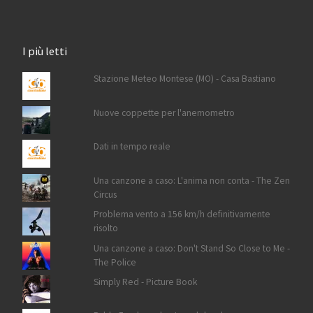
I più letti
Stazione Meteo Montese (MO) - Casa Bastiano
Nuove coppette per l'anemometro
Dati in tempo reale
Una canzone a caso: L'anima non conta - The Zen
Circus
Problema vento a 156 km/h definitivamente
risolto
Una canzone a caso: Don't Stand So Close to Me -
The Police
Simply Red - Picture Book