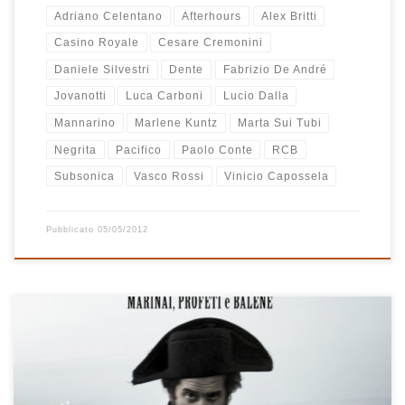
Adriano Celentano
Afterhours
Alex Britti
Casino Royale
Cesare Cremonini
Daniele Silvestri
Dente
Fabrizio De André
Jovanotti
Luca Carboni
Lucio Dalla
Mannarino
Marlene Kuntz
Marta Sui Tubi
Negrita
Pacifico
Paolo Conte
RCB
Subsonica
Vasco Rossi
Vinicio Capossela
Pubblicato
05/05/2012
Questa volta Vinicio si tuffa in mare e per circa un’ora in mezzo (19
canzoni) nuota in libertà in mezzo a vascelli fantasma, sirene,