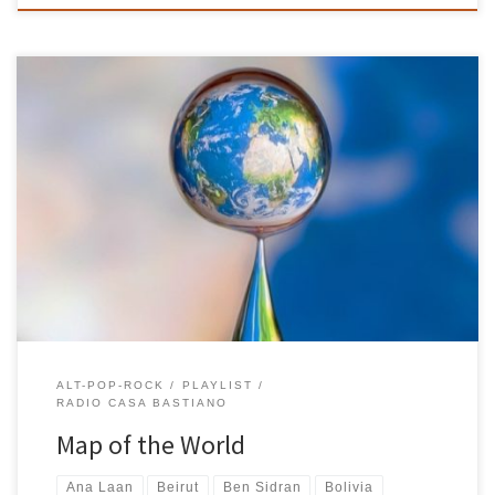
Musica e viaggio, due parole tra le mie preferite. Ho maturato da
tempo un rapporto così intenso e indissolubile con questi termini
che la playlist di RCB per queste mese di agosto, completamente
dedicata al tema del viaggio, è uscita con naturalezza e
spontaneità. Per me il viaggio ha sempre voluto dire […]
ALT-POP-ROCK
PLAYLIST
RADIO CASA BASTIANO
Map of the World
Ana Laan
Beirut
Ben Sidran
Bolivia