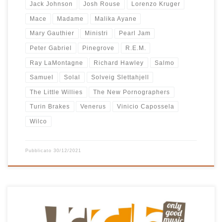
Jack Johnson
Josh Rouse
Lorenzo Kruger
Mace
Madame
Malika Ayane
Mary Gauthier
Ministri
Pearl Jam
Peter Gabriel
Pinegrove
R.E.M.
Ray LaMontagne
Richard Hawley
Salmo
Samuel
Solal
Solveig Slettahjell
The Little Willies
The New Pornographers
Turin Brakes
Venerus
Vinicio Capossela
Wilco
Pubblicato
30/12/2021