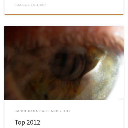
Pubblicato
27/11/2013
Curiosi di sapere quali sono stati i dischi del 2012 più suonati qui a
Radio Casa Bastiano? Ecco una lista con link dei 25 dischi usciti nel
2012 più ascoltati (tra parentesi il numero di volte) e, dopo, la top
25 di sempre. Non sai come fare a collegarti a […]
RADIO CASA BASTIANO
TOP
Top 2012