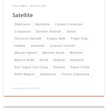
ITALIANA
PLAYLIST
Satellite
Afterhours
Baustelle
Cesare Cremonini
Colapesce
Daniele Silvestri
Dente
Ferruccio Spinetti
Filippo Gatti
Fragil Vida
Hubble
Jovanotti
Lorenzo Urciullo
Manuel Agnelli
Marlene Kuntz
Moltheni
Musica Nuda
NASA
Negrita
Nobraino
Non Voglio Che Clara
Pacifico
Paolo Conte
Petra Magoni
Subsonica
Vinicio Capossela
Pubblicato
30/10/2012