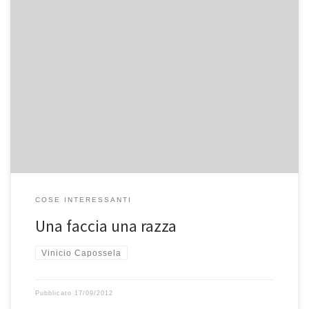
Il nuovo video di Vinicio Caposella della divertente Utrennyaya
Gymnastika
COSE INTERESSANTI
Una faccia una razza
Vinicio Capossela
Pubblicato
17/09/2012