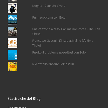
Negrita - Dannato Vivere
Primi problemi con Eolo
Una canzone a caso: L'anima non conta - The Zen
Circus
Francesco Guccini - L'inizio al Mulino (L'ultima
Thule)
Risolto il problema speedtest con Eolo
Mio fratello rincorre i dinosauri
Statistiche del Blog
394.685 visite