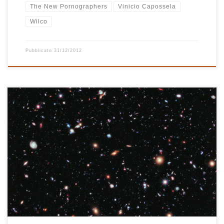
The New Pornographers
Vinicio Capossela
Wilco
Pubblicato
31/12/2012
Dopo il successo primaverile di Cromatica, Satellite è di nuovo una
playlist tutta italiana che avrebbe il compito di accompagnarci in
queste prime giornate autunnali, ma che ha dentro ancora molto
ritmo e concede spesso spazio agli ultimi piacevoli raggio di
sole. L’incipit è sublime, le voci di Pacifico e Petra Magoni (Musica
[…]