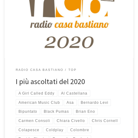
Con la pubblicazione di questa Top 25 del 2020 riprendo una
bella tradizione abbandonata non so neanche perché nel 2013
che, tramite la creazione di una playlist smart nella libreria di
Musica, mostra la lista dei 25 brani più ascoltati a Casa Bastiano tra
quelli aggiunti nel 2020. Molti di […]
RADIO CASA BASTIANO
TOP
I più ascoltati del 2020
A Girl Called Eddy
Al Castellana
American Music Club
Asa
Bernardo Levi
Bipuntato
Black Pumas
Brian Eno
Carmen Consoli
Chiara Civello
Chris Cornell
Colapesce
Coldplay
Colombre