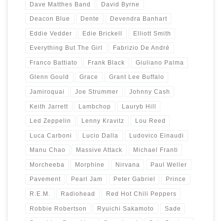
Dave Matthes Band
David Byrne
Deacon Blue
Dente
Devendra Banhart
Eddie Vedder
Edie Brickell
Elliott Smith
Everything But The Girl
Fabrizio De André
Franco Battiato
Frank Black
Giuliano Palma
Glenn Gould
Grace
Grant Lee Buffalo
Jamiroquai
Joe Strummer
Johnny Cash
Keith Jarrett
Lambchop
Lauryb Hill
Led Zeppelin
Lenny Kravitz
Lou Reed
Luca Carboni
Lucio Dalla
Ludovico Einaudi
Manu Chao
Massive Attack
Michael Franti
Morcheeba
Morphine
Nirvana
Paul Weller
Pavement
Pearl Jam
Peter Gabriel
Prince
R.E.M.
Radiohead
Red Hot Chili Peppers
Robbie Robertson
Ryuichi Sakamoto
Sade