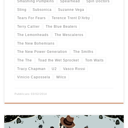
Smashing Pumpkins
Spearhead
Spin Doctors
Sting
Subsonica
Suzanne Vega
Tears For Fears
Terence Trent D'Arby
Terry Callier
The Blue Beaters
The Lemonheads
The Mescaleros
The New Bohemians
The New Power Generation
The Smiths
The The
Toad the Wet Sprocket
Tom Waits
Tracy Chapman
U2
Vasco Rossi
Vinicio Capossela
Wilco
Pubblicato
03/02/2014