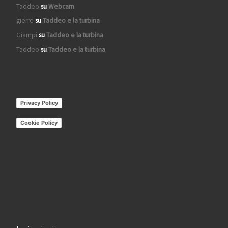
Taddeo
su
Webcam
gierre
su
Taddeo e la turbina
Giampi
su
Taddeo e la turbina
Taddeo
su
Taddeo e la turbina
Privacy Policy
Cookie Policy