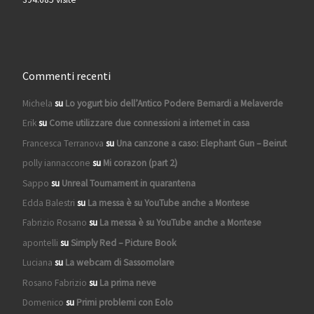
Commenti recenti
Michela
su
Lo yogurt bio dell’Antico Podere Bernardi a Melaverde
Erik
su
Come utilizzare due connessioni a internet in casa
Francesca Terranova
su
Una canzone a caso: Elephant Gun – Beirut
polly iannaccone
su
Mi corazon (part 2)
Sappo
su
Unreal Tournament in quarantena
Edda Balestri
su
La messa è su YouTube anche a Montese
Fabrizio Rosano
su
La messa è su YouTube anche a Montese
apontelli
su
Simply Red – Picture Book
Luciana
su
La webcam di Sassomolare
Rosano Fabrizio
su
La prima neve
Domenico
su
Primi problemi con Eolo