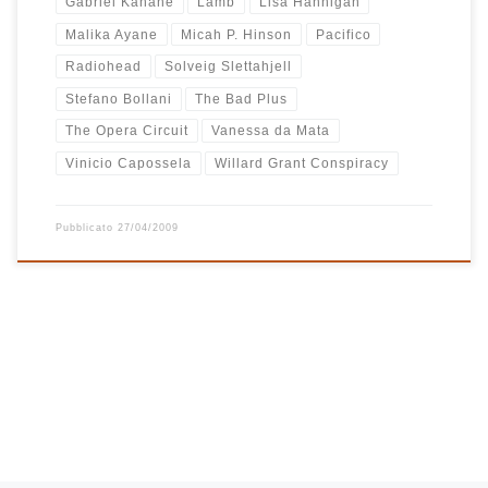
Gabriel Kahane
Lamb
Lisa Hannigan
Malika Ayane
Micah P. Hinson
Pacifico
Radiohead
Solveig Slettahjell
Stefano Bollani
The Bad Plus
The Opera Circuit
Vanessa da Mata
Vinicio Capossela
Willard Grant Conspiracy
Pubblicato
27/04/2009