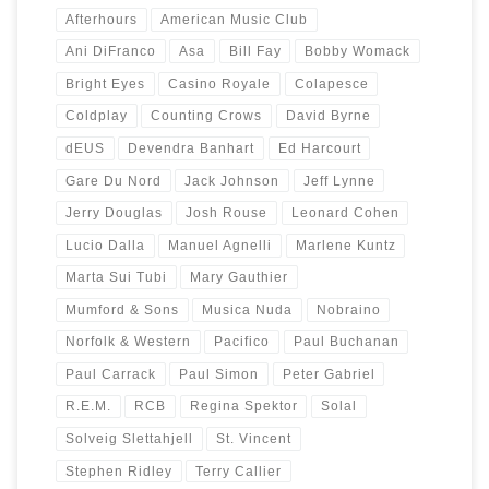
Afterhours
American Music Club
Ani DiFranco
Asa
Bill Fay
Bobby Womack
Bright Eyes
Casino Royale
Colapesce
Coldplay
Counting Crows
David Byrne
dEUS
Devendra Banhart
Ed Harcourt
Gare Du Nord
Jack Johnson
Jeff Lynne
Jerry Douglas
Josh Rouse
Leonard Cohen
Lucio Dalla
Manuel Agnelli
Marlene Kuntz
Marta Sui Tubi
Mary Gauthier
Mumford & Sons
Musica Nuda
Nobraino
Norfolk & Western
Pacifico
Paul Buchanan
Paul Carrack
Paul Simon
Peter Gabriel
R.E.M.
RCB
Regina Spektor
Solal
Solveig Slettahjell
St. Vincent
Stephen Ridley
Terry Callier