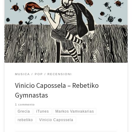
Casualmente, la prima volta che ho ascoltato Rebetiko
Gymnastas mi trovavo in Grecia. Era uscito da poco e un
pomeriggio, nel barettino dove andavo sempre a prendere un
buon caffè freddo dopo pranzo, trovai una discreta connessione
ad internet e me lo scaricai da iTunes (ah, i prodigi straordinari
della tecnologia […]
MUSICA
POP
RECENSIONI
Vinicio Capossela – Rebetiko
Gymnastas
1 commento
Grecia
iTunes
Markos Vamvakarias
rebetiko
Vinicio Capossela