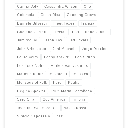
Carina Voly
Cassandra Wilson
Cile
Colombia
Costa Rica
Counting Crows
Daniele Silvestri
Fleet Foxes
Francia
Gaetano Curreri
Grecia
iPod
Irene Grandi
Jamiroquai
Jason Kay
Jeff Eckels
John Vriesacker
Joni Mitchell
Jorge Drexler
Laura Veirs
Lenny Kravitz
Leo Sidran
Les Yeux Noirs
Markos Vamvakarias
Marlene Kuntz
Mekateliu
Messico
Monsters of Folk
Perù
Puglia
Regina Spektor
Ruth Maria Castañeda
Seru Giran
Sud America
Timoria
Toad the Wet Sprocket
Vasco Rossi
Vinicio Capossela
Zaz