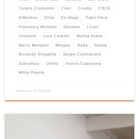
Cesare Cremonini
Coez
Cosmo
CRLN
DiMartino
Elisa
Ex-Otago
Fabri Fibra
Francesca Michelin
Ghemon
I Cani
Jovanotti
Luca Carboni
Malika Ayane
Marco Mengoni
Morgan
Nada
Natale
Riccardo Sinigallia
Sergio Cammariere
Subsonica
Ultimo
Vinicio Capossela
Willie Peyote
Pubblicato
22/12/2018