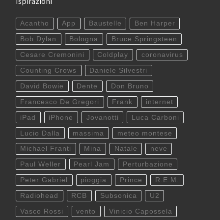
Ispirazioni
Acantho
App
Baustelle
Ben Harper
Bob Dylan
Bologna
Bruce Springsteen
Cesare Cremonini
Coldplay
coronavirus
Counting Crows
Daniele Silvestri
David Bowie
Dente
Don Bruno
Francesco De Gregori
Frank
internet
iPad
iPhone
Jovanotti
Luca Carboni
Lucio Dalla
massima
meteo montese
Michael Franti
Mina
Natale
neve
Paul Weller
Pearl Jam
Perturbazione
Peter Gabriel
pioggia
Prince
R.E.M.
Radiohead
RCB
Subsonica
U2
Vasco Rossi
vento
Vinicio Capossela