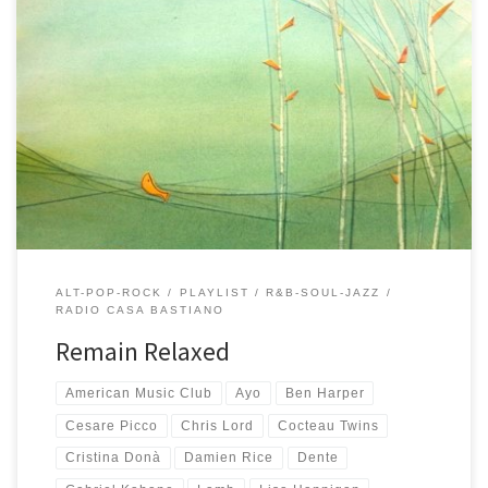
Playlist morbida, delicata, di fine inverno. Le giornate iniziano ad
allungarsi, ma la primavera stenta ancora ad arrivare. C’è ancora
bisogno di calma e tranquillità e di tanta buona musica. E’ per
questo che ho scelto, tra i tanti brani ascoltati ultimamente, quelli
che più si avvicinavano a questo cambiamento […]
ALT-POP-ROCK
PLAYLIST
R&B-SOUL-JAZZ
RADIO CASA BASTIANO
Remain Relaxed
American Music Club
Ayo
Ben Harper
Cesare Picco
Chris Lord
Cocteau Twins
Cristina Donà
Damien Rice
Dente