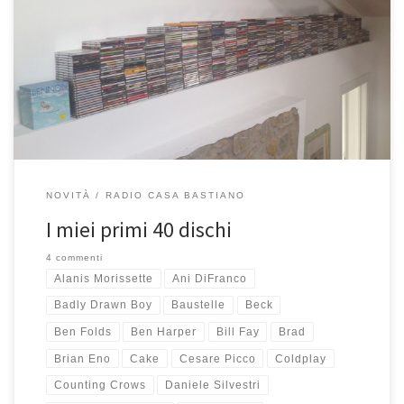
Oggi compio 40 anni e, tra i vari bilanci che pesano su questa
giornata, ho deciso di farne uno anche musicale. Non è una
classifica, non ci sono primi e ultimi posti, solo una lista di dischi
che inizialmente dovevano essere 40, ma sono diventati
NOVITÀ
RADIO CASA BASTIANO
I miei primi 40 dischi
4 commenti
Alanis Morissette
Ani DiFranco
Badly Drawn Boy
Baustelle
Beck
Ben Folds
Ben Harper
Bill Fay
Brad
Brian Eno
Cake
Cesare Picco
Coldplay
Counting Crows
Daniele Silvestri