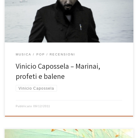
polpi, foche barbute, balene, squali bianchi, madonne delle
conchiglie e serafini “con occhi di bigie”. Non è nuovo a questo
genere di avventure marine il nostro […]
MUSICA
POP
RECENSIONI
Vinicio Capossela – Marinai,
profeti e balene
Vinicio Capossela
Pubblicato
09/12/2011