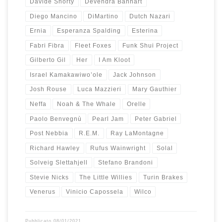
Davide Shorty
Devendra Banhart
Diego Mancino
DiMartino
Dutch Nazari
Ernia
Esperanza Spalding
Esterina
Fabri Fibra
Fleet Foxes
Funk Shui Project
Gilberto Gil
Her
I Am Kloot
Israel Kamakawiwo’ole
Jack Johnson
Josh Rouse
Luca Mazzieri
Mary Gauthier
Neffa
Noah & The Whale
Orelle
Paolo Benvegnù
Pearl Jam
Peter Gabriel
Post Nebbia
R.E.M.
Ray LaMontagne
Richard Hawley
Rufus Wainwright
Solal
Solveig Slettahjell
Stefano Brandoni
Stevie Nicks
The Little Willies
Turin Brakes
Venerus
Vinicio Capossela
Wilco
Pubblicato
08/01/2021