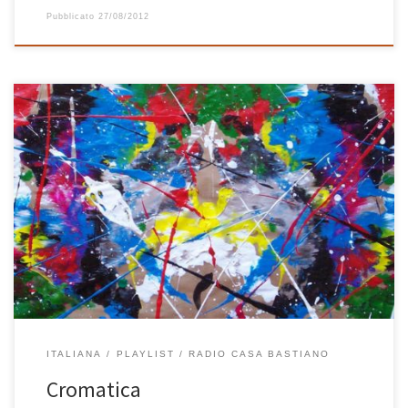
Pubblicato
27/08/2012
E’ tutta italiana e dedicata ai colori la playlist di aprile di RCB,
perfetta per cantare a squarciagola in macchina nelle prime gite
fuori porta. L’apertura è affidata a Luca Carboni che con Inno
Nazionale, canzone dal testo tagliente e dal ritmo incalzante,
prepara benissimo le basi per la potente versione di Up Patriots To
[…]
ITALIANA
PLAYLIST
RADIO CASA BASTIANO
Cromatica