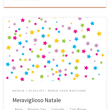
In tanti anni di playlist natalizie questa è la prima volta che ne
compongo una tutta di musica italiana. E’ nata così, un po’ per
caso, partendo da un brano al pianoforte di Sergio Cammariere
dal titolo Natale in campagna ed è proseguita senza questa
precisa idea in mente fino […]
NATALE
PLAYLIST
RADIO CASA BASTIANO
Meraviglioso Natale
Alice
Brunori Sas
Calcutta
Carl Brave