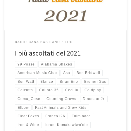
25 canzoni più ascoltate nel 2021 è ottenuta proprio […]
RADIO CASA BASTIANO
TOP
I più ascoltati del 2021
99 Posse
Alabama Shakes
American Music Club
Asa
Ben Bridwell
Ben Watt
Blanco
Brian Eno
Brunori Sas
Calcutta
Calibro 35
Cecilia
Coldplay
Coma_Cose
Counting Crows
Dinosaur Jr.
Elbow
Fast Animals and Slow Kids
Fleet Foxes
Franco126
Fulminacci
Iron & Wine
Israel Kamakawiwo'ole