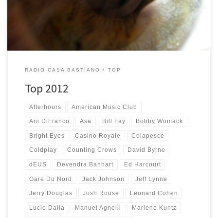
25 di sempre. Non sai come fare a collegarti a […]
RADIO CASA BASTIANO
TOP
Top 2012
Afterhours
American Music Club
Ani DiFranco
Asa
Bill Fay
Bobby Womack
Bright Eyes
Casino Royale
Colapesce
Coldplay
Counting Crows
David Byrne
dEUS
Devendra Banhart
Ed Harcourt
Gare Du Nord
Jack Johnson
Jeff Lynne
Jerry Douglas
Josh Rouse
Leonard Cohen
Lucio Dalla
Manuel Agnelli
Marlene Kuntz