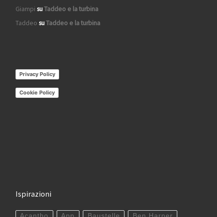
Giampi
su
Taddeo e la turbina
Taddeo
su
Taddeo e la turbina
Privacy Policy
Cookie Policy
Ispirazioni
Acantho
App
Baustelle
Ben Harper