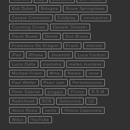
Bob Dylan
Bologna
Bruce Springsteen
Cesare Cremonini
Coldplay
coronavirus
Counting Crows
Daniele Silvestri
David Bowie
Dente
Don Bruno
Francesco De Gregori
Frank
internet
iPad
iPhone
Jovanotti
Luca Carboni
Lucio Dalla
massima
meteo montese
Michael Franti
Mina
Natale
neve
Paul Weller
Pearl Jam
Perturbazione
Peter Gabriel
pioggia
Prince
R.E.M.
Radiohead
RCB
Subsonica
U2
Vasco Rossi
vento
Vinicio Capossela
Wilco
YouTube