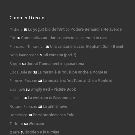
Commenti recenti
Michela
su
Lo yogurt bio dell’Antico Podere Bernardi a Melaverde
Erik
su
Come utilizzare due connessioni a internet in casa
Francesca Terranova
su
Una canzone a caso: Elephant Gun – Beirut
polly iannaccone
su
Mi corazon (part 2)
Sappo
su
Unreal Tournament in quarantena
Edda Balestri
su
La messa è su YouTube anche a Montese
Fabrizio Rosano
su
La messa è su YouTube anche a Montese
apontelli
su
Simply Red – Picture Book
Luciana
su
La webcam di Sassomolare
Rosano Fabrizio
su
La prima neve
Domenico
su
Primi problemi con Eolo
Taddeo
su
Webcam
gierre
su
Taddeo e la turbina