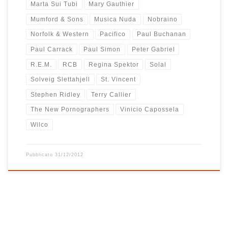
Marta Sui Tubi
Mary Gauthier
Mumford & Sons
Musica Nuda
Nobraino
Norfolk & Western
Pacifico
Paul Buchanan
Paul Carrack
Paul Simon
Peter Gabriel
R.E.M.
RCB
Regina Spektor
Solal
Solveig Slettahjell
St. Vincent
Stephen Ridley
Terry Callier
The New Pornographers
Vinicio Capossela
Wilco
Pubblicato
31/12/2012