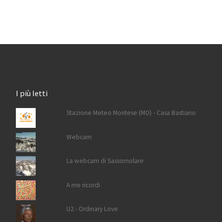
I più letti
Stazione Meteo Montese (MO) - Casa Bastiano
Webcam
La webcam di Sassomolare
A me ricordi
U2 - Ordinary Love