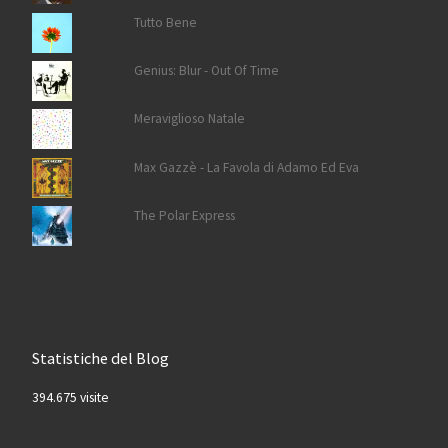
Tutto Bene
Genius: Blur - Out Of Time
Meraviglioso Natale
Max Gazzè - La Favola di Adamo Ed Eva
The Polar Express
Statistiche del Blog
394.675 visite