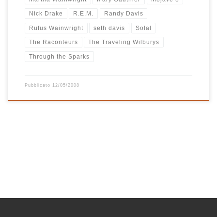
Nick Drake
R.E.M.
Randy Davis
Rufus Wainwright
seth davis
Solal
The Raconteurs
The Traveling Wilburys
Through the Sparks
Pubblicato
12/05/2008