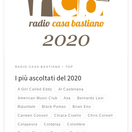
Con la pubblicazione di questa Top 25 del 2020 riprendo una
bella tradizione abbandonata non so neanche perché nel 2013
che, tramite la creazione di una playlist smart nella libreria di
Musica, mostra la lista dei 25 brani più ascoltati a Casa Bastiano tra
quelli aggiunti nel 2020. Molti di […]
RADIO CASA BASTIANO
TOP
I più ascoltati del 2020
A Girl Called Eddy
Al Castellana
American Music Club
Asa
Bernardo Levi
Bipuntato
Black Pumas
Brian Eno
Carmen Consoli
Chiara Civello
Chris Cornell
Colapesce
Coldplay
Colombre