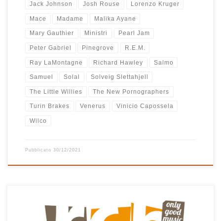
Jack Johnson
Josh Rouse
Lorenzo Kruger
Mace
Madame
Malika Ayane
Mary Gauthier
Ministri
Pearl Jam
Peter Gabriel
Pinegrove
R.E.M.
Ray LaMontagne
Richard Hawley
Salmo
Samuel
Solal
Solveig Slettahjell
The Little Willies
The New Pornographers
Turin Brakes
Venerus
Vinicio Capossela
Wilco
Pubblicato
30/12/2021