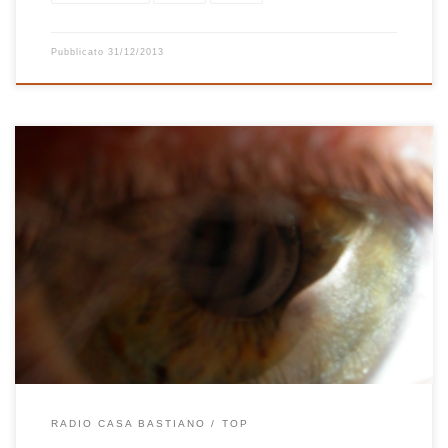
Pubblicato
31/12/2013
Curiosi di sapere quali sono stati i dischi del 2012 più suonati qui a
Radio Casa Bastiano? Ecco una lista con link dei 25 dischi usciti nel
2012 più ascoltati (tra parentesi il numero di volte) e, dopo, la top
25 di sempre. Non sai come fare a collegarti a […]
RADIO CASA BASTIANO
TOP