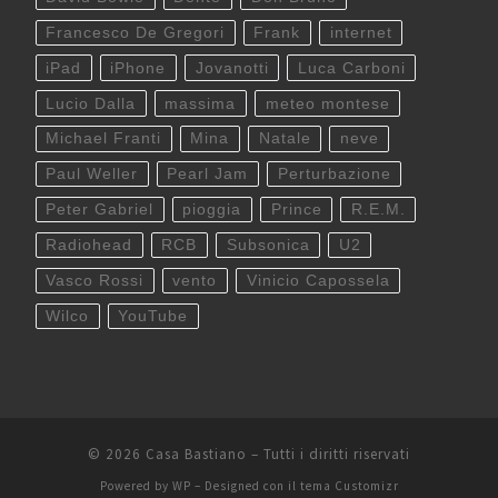
Francesco De Gregori
Frank
internet
iPad
iPhone
Jovanotti
Luca Carboni
Lucio Dalla
massima
meteo montese
Michael Franti
Mina
Natale
neve
Paul Weller
Pearl Jam
Perturbazione
Peter Gabriel
pioggia
Prince
R.E.M.
Radiohead
RCB
Subsonica
U2
Vasco Rossi
vento
Vinicio Capossela
Wilco
YouTube
© 2026
Casa Bastiano
– Tutti i diritti riservati
Powered by
WP
– Designed con il
tema Customizr