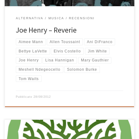
ALTERNATIVA
MUSICA
RECENSIONI
Joe Henry – Reverie
Aimee Mann
Allen Toussaint
Ani DiFranco
Bettye LaVette
Elvis Costello
Jim White
Joe Henry
Lisa Hannigan
Mary Gauthier
Meshell Ndegeocello
Solomon Burke
Tom Waits
Pubblicato
28/08/2012