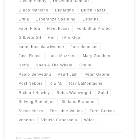
Davide Shorty
Devendra Banhart
Diego Mancino
DiMartino
Dutch Nazari
Ernia
Esperanza Spalding
Esterina
Fabri Fibra
Fleet Foxes
Funk Shui Project
Gilberto Gil
Her
I Am Kloot
Israel Kamakawiwo’ole
Jack Johnson
Josh Rouse
Luca Mazzieri
Mary Gauthier
Neffa
Noah & The Whale
Orelle
Paolo Benvegnù
Pearl Jam
Peter Gabriel
Post Nebbia
R.E.M.
Ray LaMontagne
Richard Hawley
Rufus Wainwright
Solal
Solveig Slettahjell
Stefano Brandoni
Stevie Nicks
The Little Willies
Turin Brakes
Venerus
Vinicio Capossela
Wilco
Pubblicato
08/01/2021