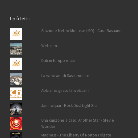
I più letti
Stazione Meteo Montese (MO) - Casa Bastiano
Webcam
Dati in tempo reale
La webcam di Sassomolare
Abbiamo girato la webcam
Jamiroquai - Rock Dust Light Star
Una canzone a caso: Another Star - Stevie
Wonder
Madness - The Liberty Of Norton Folgate