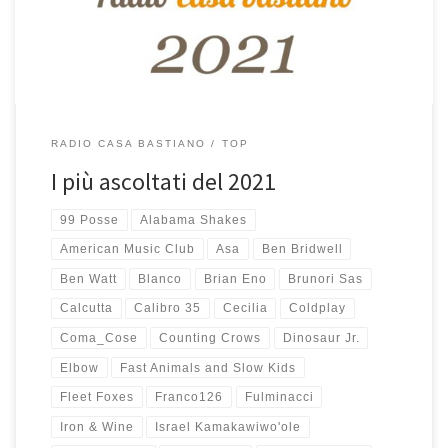
25 canzoni più ascoltate nel 2021 è ottenuta proprio […]
RADIO CASA BASTIANO
TOP
I più ascoltati del 2021
99 Posse
Alabama Shakes
American Music Club
Asa
Ben Bridwell
Ben Watt
Blanco
Brian Eno
Brunori Sas
Calcutta
Calibro 35
Cecilia
Coldplay
Coma_Cose
Counting Crows
Dinosaur Jr.
Elbow
Fast Animals and Slow Kids
Fleet Foxes
Franco126
Fulminacci
Iron & Wine
Israel Kamakawiwo'ole