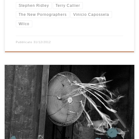
Stephen Ridley
Terry Callier
The New Pornographers
Vinicio Capossela
Wilco
Pubblicato
31/12/2012
Raffinato. Colto. Elegante. Gli aggettivi simili a questi si sprecano
per Joe Henry, nome rimasto sempre nascosto dietro alla
produzione di eccellenti dischi di gente come Solomon Burke (nel
suo più bel disco di sempre Don’t Give Up on Me), Jim White
(nell’ottimo Drill a Hole In That Substrate and […]