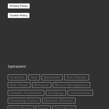
Privacy Policy
Cookie Policy
Ispirazioni
Acantho
App
Baustelle
Ben Harper
Bob Dylan
Bologna
Bruce Springsteen
Cesare Cremonini
Coldplay
coronavirus
Counting Crows
Daniele Silvestri
David Bowie
Dente
Don Bruno