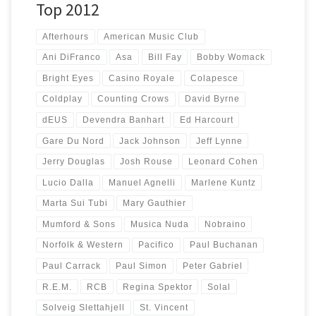
Top 2012
Afterhours
American Music Club
Ani DiFranco
Asa
Bill Fay
Bobby Womack
Bright Eyes
Casino Royale
Colapesce
Coldplay
Counting Crows
David Byrne
dEUS
Devendra Banhart
Ed Harcourt
Gare Du Nord
Jack Johnson
Jeff Lynne
Jerry Douglas
Josh Rouse
Leonard Cohen
Lucio Dalla
Manuel Agnelli
Marlene Kuntz
Marta Sui Tubi
Mary Gauthier
Mumford & Sons
Musica Nuda
Nobraino
Norfolk & Western
Pacifico
Paul Buchanan
Paul Carrack
Paul Simon
Peter Gabriel
R.E.M.
RCB
Regina Spektor
Solal
Solveig Slettahjell
St. Vincent