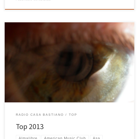
Curiosi di sapere tra i dischi aggiunti alla libreria di iTunes di Casa
Bastiano nel 2013 quali sono stati quelli più suonati? Ecco una lista
con link dei 25 dischi del 2013 più ascoltati in tutti i dispositivi di
Casa Bastiano (tra parentesi il numero di volte) e, dopo, la […]
RADIO CASA BASTIANO
TOP
Top 2013
Almalibre
American Music Club
Asa