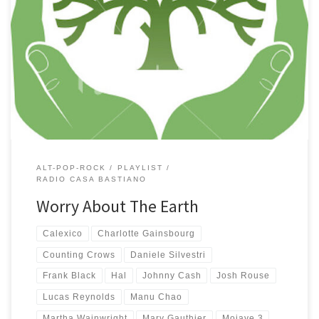
Playlist country folk rock davvero ben riuscita. L’idea centrale ruota
intorno allo strepitoso disco di Solal (più l’ascolto e più mi piace) e
si allarga piano piano tra la sognante Pink Moon di Nick Drake e la
stupefacente cover dei Cure friday I’m In Love cantata e suonata
divinamente da […]
ALT-POP-ROCK
PLAYLIST
RADIO CASA BASTIANO
Worry About The Earth
Calexico
Charlotte Gainsbourg
Counting Crows
Daniele Silvestri
Frank Black
Hal
Johnny Cash
Josh Rouse
Lucas Reynolds
Manu Chao
Martha Wainwright
Mary Gauthier
Mojave 3