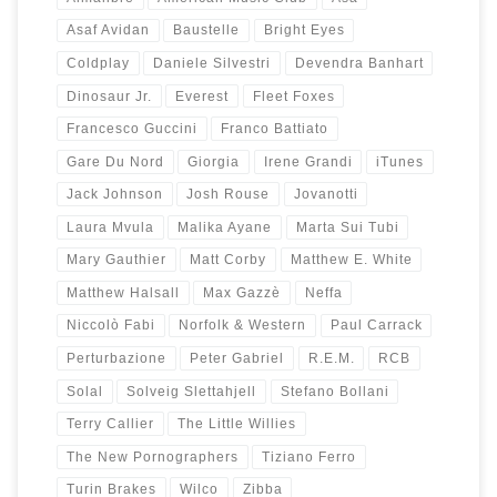
Asaf Avidan
Baustelle
Bright Eyes
Coldplay
Daniele Silvestri
Devendra Banhart
Dinosaur Jr.
Everest
Fleet Foxes
Francesco Guccini
Franco Battiato
Gare Du Nord
Giorgia
Irene Grandi
iTunes
Jack Johnson
Josh Rouse
Jovanotti
Laura Mvula
Malika Ayane
Marta Sui Tubi
Mary Gauthier
Matt Corby
Matthew E. White
Matthew Halsall
Max Gazzè
Neffa
Niccolò Fabi
Norfolk & Western
Paul Carrack
Perturbazione
Peter Gabriel
R.E.M.
RCB
Solal
Solveig Slettahjell
Stefano Bollani
Terry Callier
The Little Willies
The New Pornographers
Tiziano Ferro
Turin Brakes
Wilco
Zibba