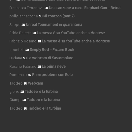
Francesca Terranova
su
Una canzone a caso: Elephant Gun – Beirut
polly iannaccone
su
Mi corazon (part 2)
Sappo
su
Unreal Tournament in quarantena
Edda Balestri
su
La messa è su YouTube anche a Montese
Fabrizio Rosano
su
La messa è su YouTube anche a Montese
apontelli
su
Simply Red – Picture Book
Luciana
su
La webcam di Sassomolare
Rosano Fabrizio
su
La prima neve
Domenico
su
Primi problemi con Eolo
Taddeo
su
Webcam
gierre
su
Taddeo e la turbina
Giampi
su
Taddeo e la turbina
Taddeo
su
Taddeo e la turbina