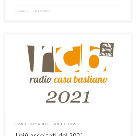
Pubblicato
24/12/2023
Una delle cose che mi ha sempre incuriosito prima in iTunes
adesso in Musica è la possibilità di creare delle playlist
automatiche mettendo delle regole in modo tale da ottenere
delle liste di canzoni filtrate secondo alcuni criteri. La playlist delle
25 canzoni più ascoltate nel 2021 è ottenuta proprio […]
RADIO CASA BASTIANO
TOP
I più ascoltati del 2021