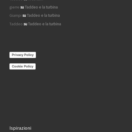
gierre
su
Taddeo e la turbina
Giampi
su
Taddeo e la turbina
Taddeo
su
Taddeo e la turbina
Privacy Policy
Cookie Policy
Ispirazioni