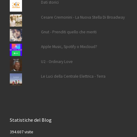
Dati storici
Cesare Cremonini - La Nuova Stella Di Broadway
Gnut - Prenditi quello che meriti
Apple Music, Spotify o Mixcloud?
U2 - Ordinary Love
Le Luci della Centrale Elettrica - Terra
Statistiche del Blog
394.607 visite