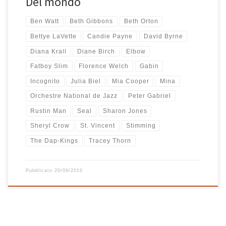
Del mondo
Ben Watt
Beth Gibbons
Beth Orton
Bettye LaVette
Candie Payne
David Byrne
Diana Krall
Diane Birch
Elbow
Fatboy Slim
Florence Welch
Gabin
Incognito
Julia Biel
Mia Cooper
Mina
Orchestre National de Jazz
Peter Gabriel
Rustin Man
Seal
Sharon Jones
Sheryl Crow
St. Vincent
Stimming
The Dap-Kings
Tracey Thorn
Pubblicato
20/09/2010