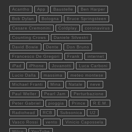
Acantho
App
Baustelle
Ben Harper
Bob Dylan
Bologna
Bruce Springsteen
Cesare Cremonini
Coldplay
coronavirus
Counting Crows
Daniele Silvestri
David Bowie
Dente
Don Bruno
Francesco De Gregori
Frank
internet
iPad
iPhone
Jovanotti
Luca Carboni
Lucio Dalla
massima
meteo montese
Michael Franti
Mina
Natale
neve
Paul Weller
Pearl Jam
Perturbazione
Peter Gabriel
pioggia
Prince
R.E.M.
Radiohead
RCB
Subsonica
U2
Vasco Rossi
vento
Vinicio Capossela
Wilco
YouTube