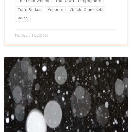
The Little Willies
The New Pornographers
Turin Brakes
Venerus
Vinicio Capossela
Wilco
Pubblicato
30/12/2021
Anche quest’anno non poteva non esserci la versione “alternative”
della classica playlist natalizia. Chi segue Radio Casa Bastiano e mi
conosce sa che prima del Natale 2018 esisteva solo questa, la
playlist di Natale era sempre composta da canzoni che
“sapevano” di Natale per un motivo o per un altro, […]