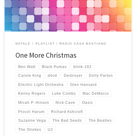
da ascoltare nei […]
NATALE
PLAYLIST
RADIO CASA BASTIANO
One More Christmas
Ben Watt
Black Pumas
blink-182
Carole King
d4vd
Destroyer
Dolly Parton
Electric Light Orchestra
Glen Hansard
Kenny Rogers
Luke Combs
Mac DeMarco
Micah P. Hinson
Nick Cave
Oasis
Procol Harum
Richard Ashcroft
Suzanne Vega
The Bad Seeds
The Beatles
The Strokes
U2