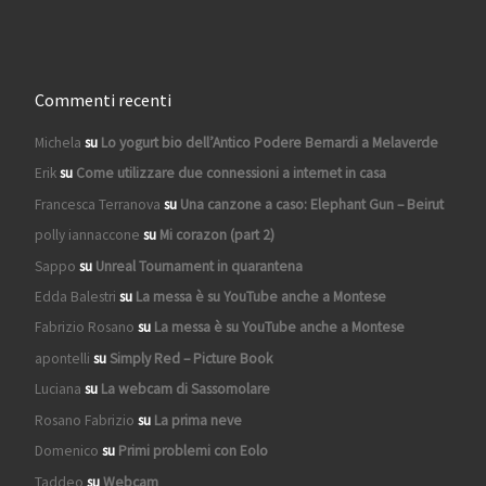
Commenti recenti
Michela
su
Lo yogurt bio dell’Antico Podere Bernardi a Melaverde
Erik
su
Come utilizzare due connessioni a internet in casa
Francesca Terranova
su
Una canzone a caso: Elephant Gun – Beirut
polly iannaccone
su
Mi corazon (part 2)
Sappo
su
Unreal Tournament in quarantena
Edda Balestri
su
La messa è su YouTube anche a Montese
Fabrizio Rosano
su
La messa è su YouTube anche a Montese
apontelli
su
Simply Red – Picture Book
Luciana
su
La webcam di Sassomolare
Rosano Fabrizio
su
La prima neve
Domenico
su
Primi problemi con Eolo
Taddeo
su
Webcam