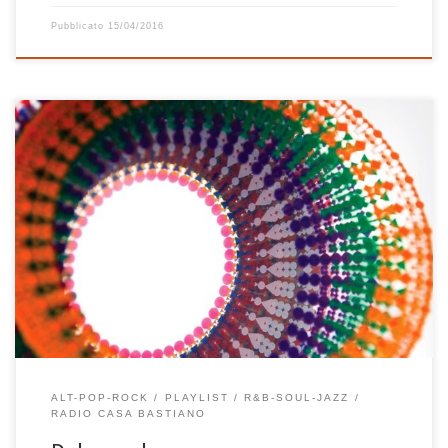
Pubblicato
15/04/2016
L’inizio è soul, poi diventa pop, ma cambia dopo poco arrivando
a toccare qualche nota di jazz. L’elettronica giunge con Bright Star
(Sunset Mix) di Ben Watt, Stimming e Julia Biel (grazie sister per il
consiglio!), poi ancora jazz e pop per finire rock: gli Elbow che
cantano Peter Gabriel […]
ALT-POP-ROCK
PLAYLIST
R&B-SOUL-JAZZ
RADIO CASA BASTIANO