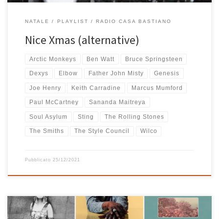
NATALE
PLAYLIST
RADIO CASA BASTIANO
Nice Xmas (alternative)
Arctic Monkeys
Ben Watt
Bruce Springsteen
Dexys
Elbow
Father John Misty
Genesis
Joe Henry
Keith Carradine
Marcus Mumford
Paul McCartney
Sananda Maitreya
Soul Asylum
Sting
The Rolling Stones
The Smiths
The Style Council
Wilco
Pubblicato
25/12/2021