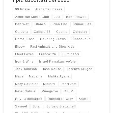
99 Posse
Alabama Shakes
American Music Club
Asa
Ben Bridwell
Ben Watt
Blanco
Brian Eno
Brunori Sas
Calcutta
Calibro 35
Cecilia
Coldplay
Coma_Cose
Counting Crows
Dinosaur Jr.
Elbow
Fast Animals and Slow Kids
Fleet Foxes
Franco126
Fulminacci
Iron & Wine
Israel Kamakawiwo'ole
Jack Johnson
Josh Rouse
Lorenzo Kruger
Mace
Madame
Malika Ayane
Mary Gauthier
Ministri
Pearl Jam
Peter Gabriel
Pinegrove
R.E.M.
Ray LaMontagne
Richard Hawley
Salmo
Samuel
Solal
Solveig Slettahjell