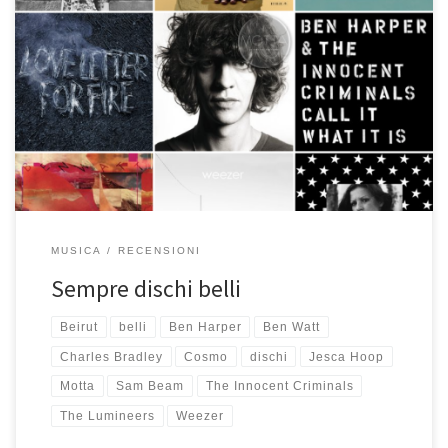
Altri nove dischi sempre molto belli selezionati per voi orfani della
buona musica trasmessa da Radio Casa Bastiano. E’ davvero un
peccato non poterveli far sentire in diretta su RCB, ma sappiate
che le belle canzoni di questi dischi sempre belli (e dei
precedenti della serie segnalati qui, qui e qui) […]
MUSICA
RECENSIONI
Sempre dischi belli
Beirut
belli
Ben Harper
Ben Watt
Charles Bradley
Cosmo
dischi
Jesca Hoop
Motta
Sam Beam
The Innocent Criminals
The Lumineers
Weezer