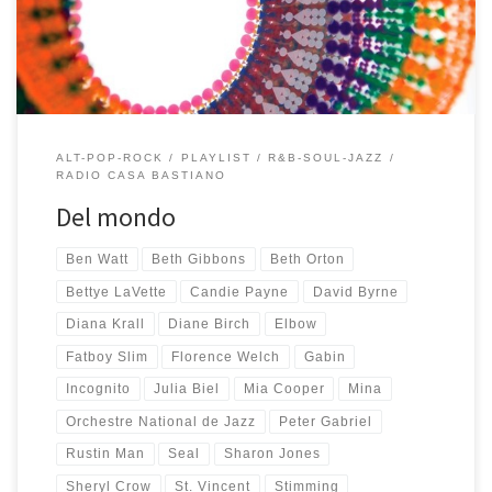
cantano Peter Gabriel […]
ALT-POP-ROCK
PLAYLIST
R&B-SOUL-JAZZ
RADIO CASA BASTIANO
Del mondo
Ben Watt
Beth Gibbons
Beth Orton
Bettye LaVette
Candie Payne
David Byrne
Diana Krall
Diane Birch
Elbow
Fatboy Slim
Florence Welch
Gabin
Incognito
Julia Biel
Mia Cooper
Mina
Orchestre National de Jazz
Peter Gabriel
Rustin Man
Seal
Sharon Jones
Sheryl Crow
St. Vincent
Stimming