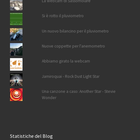
La webcam di Sassomolare
Si è rotto il pluviometro
Un nuovo bilancino per il pluviometro
Nuove coppette per l'anemometro
Abbiamo girato la webcam
Jamiroquai - Rock Dust Light Star
Una canzone a caso: Another Star - Stevie
Wonder
Statistiche del Blog