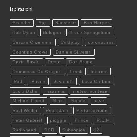
Ispirazioni
Acantho
App
Baustelle
Ben Harper
Bob Dylan
Bologna
Bruce Springsteen
Cesare Cremonini
Coldplay
coronavirus
Counting Crows
Daniele Silvestri
David Bowie
Dente
Don Bruno
Francesco De Gregori
Frank
internet
iPad
iPhone
Jovanotti
Luca Carboni
Lucio Dalla
massima
meteo montese
Michael Franti
Mina
Natale
neve
Paul Weller
Pearl Jam
Perturbazione
Peter Gabriel
pioggia
Prince
R.E.M.
Radiohead
RCB
Subsonica
U2