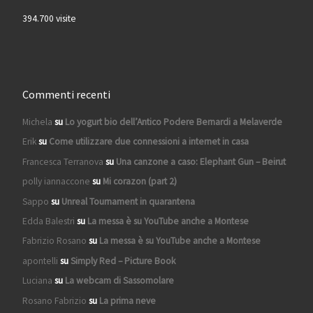
394.700 visite
Commenti recenti
Michela
su
Lo yogurt bio dell’Antico Podere Bernardi a Melaverde
Erik
su
Come utilizzare due connessioni a internet in casa
Francesca Terranova
su
Una canzone a caso: Elephant Gun – Beirut
polly iannaccone
su
Mi corazon (part 2)
Sappo
su
Unreal Tournament in quarantena
Edda Balestri
su
La messa è su YouTube anche a Montese
Fabrizio Rosano
su
La messa è su YouTube anche a Montese
apontelli
su
Simply Red – Picture Book
Luciana
su
La webcam di Sassomolare
Rosano Fabrizio
su
La prima neve