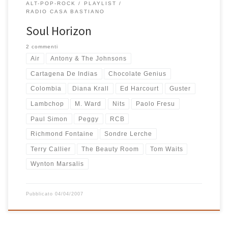
ALT-POP-ROCK
PLAYLIST
RADIO CASA BASTIANO
Soul Horizon
2 commenti
Air
Antony & The Johnsons
Cartagena De Indias
Chocolate Genius
Colombia
Diana Krall
Ed Harcourt
Guster
Lambchop
M. Ward
Nits
Paolo Fresu
Paul Simon
Peggy
RCB
Richmond Fontaine
Sondre Lerche
Terry Callier
The Beauty Room
Tom Waits
Wynton Marsalis
Pubblicato
04/04/2007