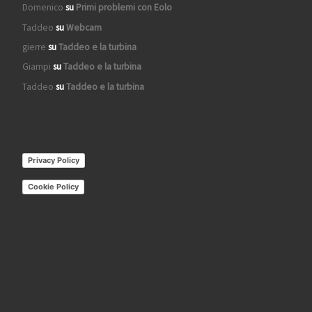
Domenico
su
Primi problemi con Eolo
Taddeo
su
Webcam
gierre
su
Taddeo e la turbina
Giampi
su
Taddeo e la turbina
Taddeo
su
Taddeo e la turbina
Privacy Policy
Cookie Policy