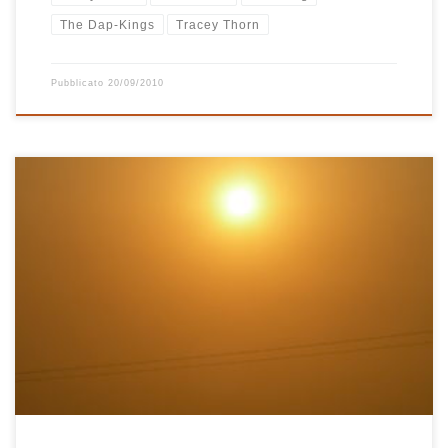
The Dap-Kings
Tracey Thorn
Pubblicato
20/09/2010
Una domenica verso la fine di marzo, mentre fuori nevicava fitto
fitto, ho composto questa playlist. Il bellissimo paesaggio che si
poteva ammirare dalla finestra, il tepore della stufa e del camino,
la Peggy che dormiva sul pavimento di legno e l’Annalisa sul
divano alle mie spalle sono le immagini […]