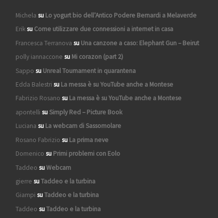
Michela
su
Lo yogurt bio dell’Antico Podere Bernardi a Melaverde
Erik
su
Come utilizzare due connessioni a internet in casa
Francesca Terranova
su
Una canzone a caso: Elephant Gun – Beirut
polly iannaccone
su
Mi corazon (part 2)
Sappo
su
Unreal Tournament in quarantena
Edda Balestri
su
La messa è su YouTube anche a Montese
Fabrizio Rosano
su
La messa è su YouTube anche a Montese
apontelli
su
Simply Red – Picture Book
Luciana
su
La webcam di Sassomolare
Rosano Fabrizio
su
La prima neve
Domenico
su
Primi problemi con Eolo
Taddeo
su
Webcam
gierre
su
Taddeo e la turbina
Giampi
su
Taddeo e la turbina
Taddeo
su
Taddeo e la turbina