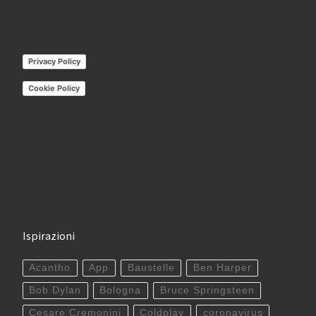
Privacy Policy
Cookie Policy
Ispirazioni
Acantho
App
Baustelle
Ben Harper
Bob Dylan
Bologna
Bruce Springsteen
Cesare Cremonini
Coldplay
coronavirus