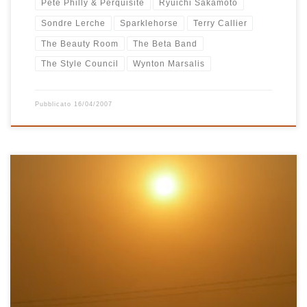
Pete Philly & Perquisite
Ryuichi Sakamoto
Sondre Lerche
Sparklehorse
Terry Callier
The Beauty Room
The Beta Band
The Style Council
Wynton Marsalis
Pubblicato
16/04/2007
Una domenica verso la fine di marzo, mentre fuori nevicava fitto
fitto, ho composto questa playlist. Il bellissimo paesaggio che si
poteva ammirare dalla finestra, il tepore della stufa e del camino,
la Peggy che dormiva sul pavimento di legno e l’Annalisa sul
divano alle mie spalle sono le immagini […]