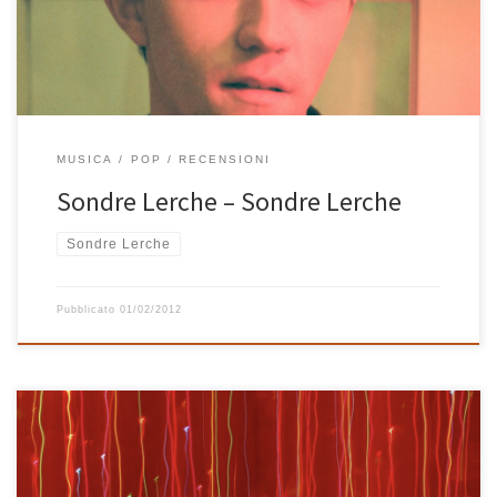
Per farlo sceglie di avere al […]
MUSICA
POP
RECENSIONI
Sondre Lerche – Sondre Lerche
Sondre Lerche
Pubblicato
01/02/2012
Come ogni anno, ecco a voi la playlist di Natale di Casa Bastiano!