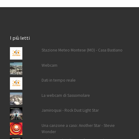
I più letti
Stazione Meteo Montese (MO) - Casa Bastiano
Webcam
Dati in tempo reale
La webcam di Sassomolare
Jamiroquai - Rock Dust Light Star
Una canzone a caso: Another Star - Stevie
Wonder