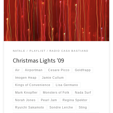
Auguri Auguri Auguri Auguri Auguri Auguri Auguri Auguri Auguri Auguri
Auguri Auguri Auguri Auguri Auguri Auguri Auguri Auguri Auguri Auguri
Auguri Auguri Auguri Auguri Auguri Auguri Auguri Auguri Auguri Auguri
Auguri Auguri Auguri Auguri Auguri Auguri Auguri […]
NATALE
PLAYLIST
RADIO CASA BASTIANO
Christmas Lights ’09
Air
Airportman
Cesare Picco
Goldfrapp
Imogen Heap
Jamie Cullum
Kings of Convenience
Lisa Germano
Mark Knopfler
Monsters of Folk
Nada Surf
Norah Jones
Pearl Jam
Regina Spektor
Ryuichi Sakamoto
Sondre Lerche
Sting