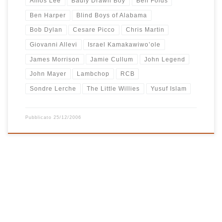
Amos Lee
Badly Drawn Boy
Ben Folds
Ben Harper
Blind Boys of Alabama
Bob Dylan
Cesare Picco
Chris Martin
Giovanni Allevi
Israel Kamakawiwo’ole
James Morrison
Jamie Cullum
John Legend
John Mayer
Lambchop
RCB
Sondre Lerche
The Little Willies
Yusuf Islam
Pubblicato
25/12/2006