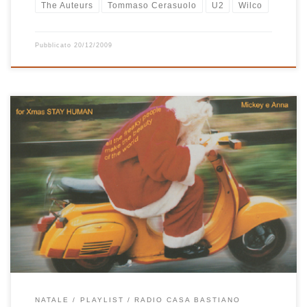
The Auteurs
Tommaso Cerasuolo
U2
Wilco
Pubblicato
20/12/2009
Natale 2004, anno di cambiamenti importanti per me e Annalisa.
Fu proprio nel corso di quell’anno che decidemmo di vivere a
Montese. Una prima ristrutturazione di Casa Bastiano ci permise di
iniziare a pensare di vivere lì stabilmente e l’inizio di un nuovo
lavoro per me segnò in maniera indelebile […]
NATALE
PLAYLIST
RADIO CASA BASTIANO