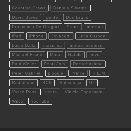
Counting Crows
Daniele Silvestri
David Bowie
Dente
Don Bruno
Francesco De Gregori
Frank
internet
iPad
iPhone
Jovanotti
Luca Carboni
Lucio Dalla
massima
meteo montese
Michael Franti
Mina
Natale
neve
Paul Weller
Pearl Jam
Perturbazione
Peter Gabriel
pioggia
Prince
R.E.M.
Radiohead
RCB
Subsonica
U2
Vasco Rossi
vento
Vinicio Capossela
Wilco
YouTube