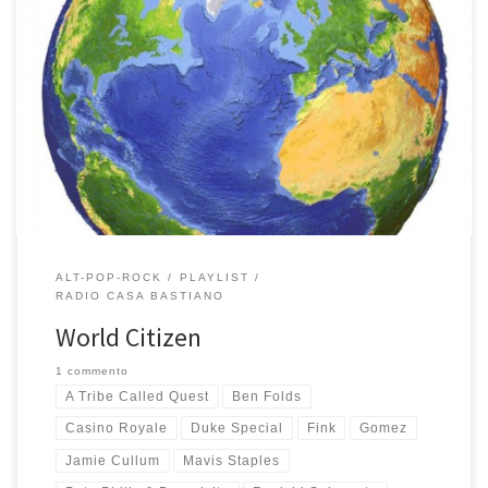
Qualche giorno fa la riproduzione casuale di iTunes mi ha fatto
ascoltare un vecchio brano di The Beta Band… E’ da lì che è
scattata la molla per comporre questa playlist… Buon ascolto!
Scopri tutte le playlist di Casa Bastiano e ascolta online su
Mixcloud, Apple Music o Spotify la buona musica di RCB. Tracklist –
17 brani – […]
ALT-POP-ROCK
PLAYLIST
RADIO CASA BASTIANO
World Citizen
1 commento
A Tribe Called Quest
Ben Folds
Casino Royale
Duke Special
Fink
Gomez
Jamie Cullum
Mavis Staples