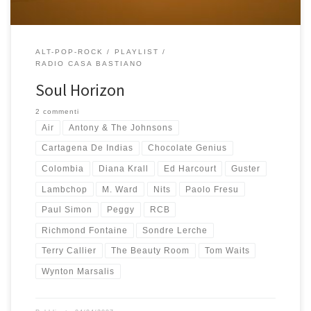
ALT-POP-ROCK
PLAYLIST
RADIO CASA BASTIANO
Soul Horizon
2 commenti
Air
Antony & The Johnsons
Cartagena De Indias
Chocolate Genius
Colombia
Diana Krall
Ed Harcourt
Guster
Lambchop
M. Ward
Nits
Paolo Fresu
Paul Simon
Peggy
RCB
Richmond Fontaine
Sondre Lerche
Terry Callier
The Beauty Room
Tom Waits
Wynton Marsalis