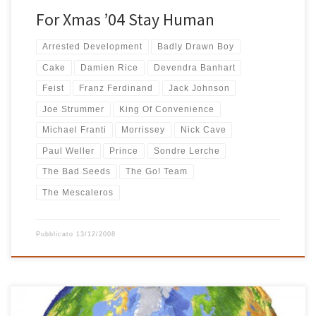
For Xmas ’04 Stay Human
Arrested Development
Badly Drawn Boy
Cake
Damien Rice
Devendra Banhart
Feist
Franz Ferdinand
Jack Johnson
Joe Strummer
King Of Convenience
Michael Franti
Morrissey
Nick Cave
Paul Weller
Prince
Sondre Lerche
The Bad Seeds
The Go! Team
The Mescaleros
Pubblicato
13/12/2008