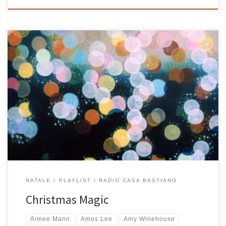
Come sempre… la playlist di Natale! BUON NATALE! BUON NATALE!
BUON NATALE! BUON NATALE! BUON NATALE! BUON NATALE! BUON
NATALE! BUON NATALE! BUON NATALE! BUON NATALE! BUON NATALE!
BUON NATALE! BUON NATALE! BUON NATALE! BUON NATALE! BUON
NATALE! BUON NATALE! BUON NATALE! Christmas Magic – 22 brani –
1:18:54 di […]
NATALE
PLAYLIST
RADIO CASA BASTIANO
Christmas Magic
Aimee Mann
Amos Lee
Amy Winehouse