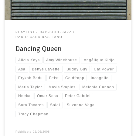
PLAYLIST
R&B-SOUL-JAZZ
RADIO CASA BASTIANO
Dancing Queen
Alicia Keys
Amy Winehouse
Angélique Kidjo
Asa
Bettye LaVette
Buddy Guy
Cat Power
Erykah Badu
Feist
Goldfrapp
Incognito
Maria Taylor
Mavis Staples
Melonie Cannon
Nneka
Omar Sosa
Peter Gabriel
Sara Tavares
Solal
Suzanne Vega
Tracy Chapman
Pubblicato
02/06/2008