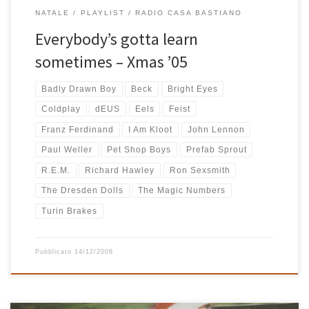
NATALE
PLAYLIST
RADIO CASA BASTIANO
Everybody’s gotta learn
sometimes – Xmas ’05
Badly Drawn Boy
Beck
Bright Eyes
Coldplay
dEUS
Eels
Feist
Franz Ferdinand
I Am Kloot
John Lennon
Paul Weller
Pet Shop Boys
Prefab Sprout
R.E.M.
Richard Hawley
Ron Sexsmith
The Dresden Dolls
The Magic Numbers
Turin Brakes
Pubblicato
14/12/2008