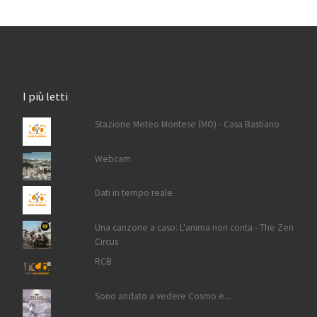
I più letti
Stazione Meteo Montese (MO) - Casa Bastiano
Webcam
Dati in tempo reale
Una canzone a caso: L'anima non conta - The Zen
Circus
RCB
Sono andato a vedere Cosmo e...