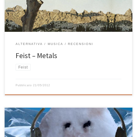
perché è questo quello che mi […]
ALTERNATIVA
MUSICA
RECENSIONI
Feist – Metals
Feist
Pubblicato
21/05/2012
Con la musica della playlist di Natale ’08 Radio Casa Bastiano vi