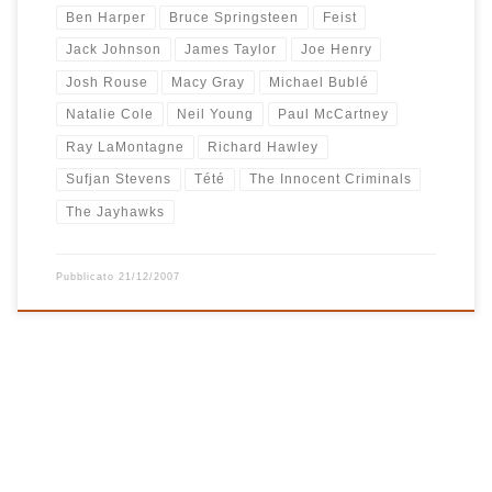
Ben Harper
Bruce Springsteen
Feist
Jack Johnson
James Taylor
Joe Henry
Josh Rouse
Macy Gray
Michael Bublé
Natalie Cole
Neil Young
Paul McCartney
Ray LaMontagne
Richard Hawley
Sufjan Stevens
Tété
The Innocent Criminals
The Jayhawks
Pubblicato
21/12/2007