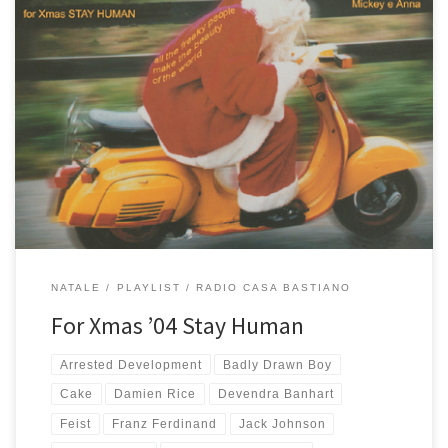
Natale 2004, anno di cambiamenti importanti per me e Annalisa.
Fu proprio nel corso di quell’anno che decidemmo di vivere a
Montese. Una prima ristrutturazione di Casa Bastiano ci permise di
iniziare a pensare di vivere lì stabilmente e l’inizio di un nuovo
lavoro per me segnò in maniera indelebile […]
NATALE
PLAYLIST
RADIO CASA BASTIANO
For Xmas ’04 Stay Human
Arrested Development
Badly Drawn Boy
Cake
Damien Rice
Devendra Banhart
Feist
Franz Ferdinand
Jack Johnson