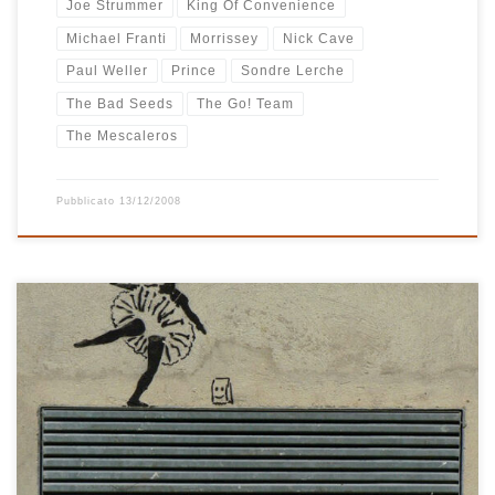
Joe Strummer
King Of Convenience
Michael Franti
Morrissey
Nick Cave
Paul Weller
Prince
Sondre Lerche
The Bad Seeds
The Go! Team
The Mescaleros
Pubblicato
13/12/2008
Questa playlist ruota tutta intorno allo strepitoso brano iniziale di
Nneka. Da quando l’ho scoperto penso di avere ascoltato
Heartbeat a ripetizione più di una volta al giorno, mi è entrato in
testa e alla fine è nata questa playlist davvero bella, contenente
alcune chicche davvero preziose: tra tutte l’ennesima […]