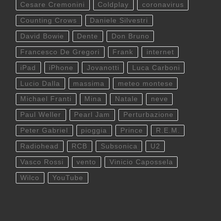
Cesare Cremonini
Coldplay
coronavirus
Counting Crows
Daniele Silvestri
David Bowie
Dente
Don Bruno
Francesco De Gregori
Frank
internet
iPad
iPhone
Jovanotti
Luca Carboni
Lucio Dalla
massima
meteo montese
Michael Franti
Mina
Natale
neve
Paul Weller
Pearl Jam
Perturbazione
Peter Gabriel
pioggia
Prince
R.E.M.
Radiohead
RCB
Subsonica
U2
Vasco Rossi
vento
Vinicio Capossela
Wilco
YouTube