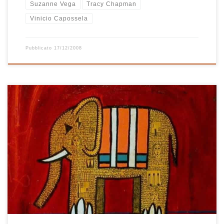
Suzanne Vega
Tracy Chapman
Vinicio Capossela
Pubblicato
17/12/2008
Troppo bella questa playlist! Davvero, è una delle mie preferite.
Natale anno 2005: l’inizio è perfetto, il brano di John Lennon è
stupendo ed è subito seguito da un capolavoro dei Franz
Ferdinand. I Coldplay, Beck, Richard Hawley e Ron Sexsmith fanno
sognare, mentre Paul Weller, The Magic Numbers e dEUS […]