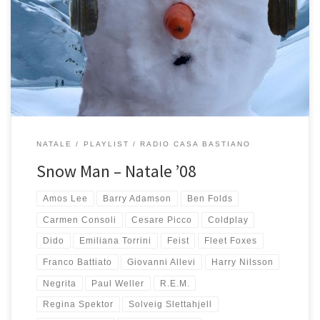
augura Buon Natale in tutte le lingue del mondo! Buon Natale
Merry Christmas メリークリスマス Frohe Weihnachten Joyeux
Noel 聖誕快樂 Glædelig Jul Kαλά Χριστούγεννα Feliz Navidad
Sretan Božić Mutlu Noeller Срећан Божић Giáng sinh vui vẻ
Eguberri on Fijne kerstdagen Kellemes […]
NATALE
PLAYLIST
RADIO CASA BASTIANO
Snow Man – Natale ’08
Amos Lee
Barry Adamson
Ben Folds
Carmen Consoli
Cesare Picco
Coldplay
Dido
Emiliana Torrini
Feist
Fleet Foxes
Franco Battiato
Giovanni Allevi
Harry Nilsson
Negrita
Paul Weller
R.E.M.
Regina Spektor
Solveig Slettahjell