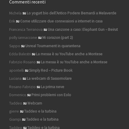
Commenti recenti
Michela
su
Lo yogurt bio dell’Antico Podere Bernardi a Melaverde
Erik
su
Come utilizzare due connessioni a internet in casa
Francesca Terranova
su
Una canzone a caso: Elephant Gun – Beirut
polly iannaccone
su
Mi corazon (part 2)
Sappo
su
Unreal Tournament in quarantena
Edda Balestri
su
La messa è su YouTube anche a Montese
Fabrizio Rosano
su
La messa è su YouTube anche a Montese
apontelli
su
Simply Red – Picture Book
Luciana
su
La webcam di Sassomolare
Rosano Fabrizio
su
La prima neve
Domenico
su
Primi problemi con Eolo
Taddeo
su
Webcam
gierre
su
Taddeo e la turbina
Giampi
su
Taddeo e la turbina
Taddeo
su
Taddeo e la turbina