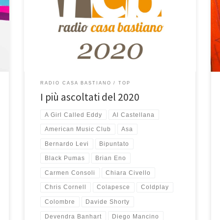
riprendo una bella tradizione abbandonata non so
neanche perché nel 2013 che, tramite la creazione di
una playlist smart nella libreria di Musica, mostra la lista
dei 25 brani più ascoltati a Casa Bastiano tra quelli
aggiunti nel 2020. Molti di […]
RADIO CASA BASTIANO
TOP
I più ascoltati del 2020
A Girl Called Eddy
Al Castellana
American Music Club
Asa
Bernardo Levi
Bipuntato
Black Pumas
Brian Eno
Carmen Consoli
Chiara Civello
Chris Cornell
Colapesce
Coldplay
Colombre
Davide Shorty
Devendra Banhart
Diego Mancino