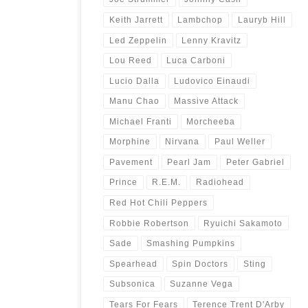
Keith Jarrett
Lambchop
Lauryb Hill
Led Zeppelin
Lenny Kravitz
Lou Reed
Luca Carboni
Lucio Dalla
Ludovico Einaudi
Manu Chao
Massive Attack
Michael Franti
Morcheeba
Morphine
Nirvana
Paul Weller
Pavement
Pearl Jam
Peter Gabriel
Prince
R.E.M.
Radiohead
Red Hot Chili Peppers
Robbie Robertson
Ryuichi Sakamoto
Sade
Smashing Pumpkins
Spearhead
Spin Doctors
Sting
Subsonica
Suzanne Vega
Tears For Fears
Terence Trent D'Arby