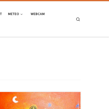
ST
METEO
WEBCAM
Search
Terza ed ultima parte di una serie di playlist
particolarmente ispirate realizzate nel 2009 e