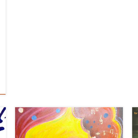
Questa playlist mi ricorda molto le atmosfere folk di
Tequila Sunrise, anche se dopo un inizio lento si
scatena prima tiepidamente con Carmensita (ma