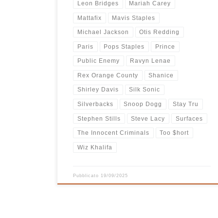
Leon Bridges
Mariah Carey
Mattafix
Mavis Staples
Michael Jackson
Otis Redding
Paris
Pops Staples
Prince
Public Enemy
Ravyn Lenae
Rex Orange County
Shanice
Shirley Davis
Silk Sonic
Silverbacks
Snoop Dogg
Stay Tru
Stephen Stills
Steve Lacy
Surfaces
The Innocent Criminals
Too $hort
Wiz Khalifa
Pubblicato
19/09/2025