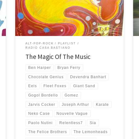
l’avete visto il video? troppo bello!) poi senza freni
con Super Taranta! e Run Chicken Run. La parte più
folk si chiude qui, con il piacevole intermezzo […]
ALT-POP-ROCK
PLAYLIST
RADIO CASA BASTIANO
The Magic Of The Music
Ben Harper
Bryan Ferry
Chocolate Genius
Devendra Banhart
Eels
Fleet Foxes
Giant Sand
Gogol Bordello
Gomez
Jarvis Cocker
Joseph Arthur
Karate
Neko Case
Nouvelle Vague
Paolo Nutini
Relentless7
Sia
The Felice Brothers
The Lemonheads