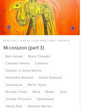
colpevolmente lasciate fuori dall’archivio di
casabastiano.com Insieme alla parte 1 e parte 2, sono
state tutte felicemente recuperate in questo periodo
di quarantena e ora suonano di nuovo tra le pareti di
Casa Bastiano (per […]
PLAYLIST
RADIO CASA BASTIANO
WORLD
Mi corazon (part 3)
Ben Harper
Black Thought
Caetano Veloso
Calexico
Damian Jr Gong Marley
Devendra Banhart
Grand National
Jamiroquai
Maria Taylor
Michael Franti
Mina
Modjo
Seal
Sinéad O'Connor
Spearhead
Steely Dan
Stephen Marley