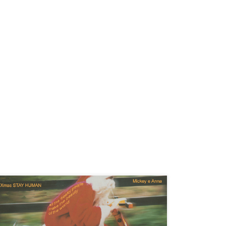
Natale 2004, anno di cambiamenti importanti per me
e Annalisa. Fu proprio nel corso di quell’anno che
decidemmo di vivere a Montese. Una prima