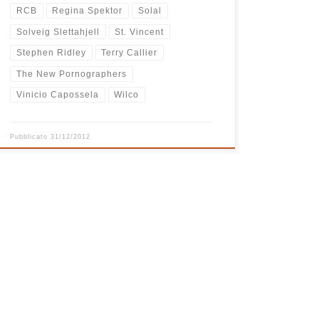
RCB
Regina Spektor
Solal
Solveig Slettahjell
St. Vincent
Stephen Ridley
Terry Callier
The New Pornographers
Vinicio Capossela
Wilco
Pubblicato
31/12/2012