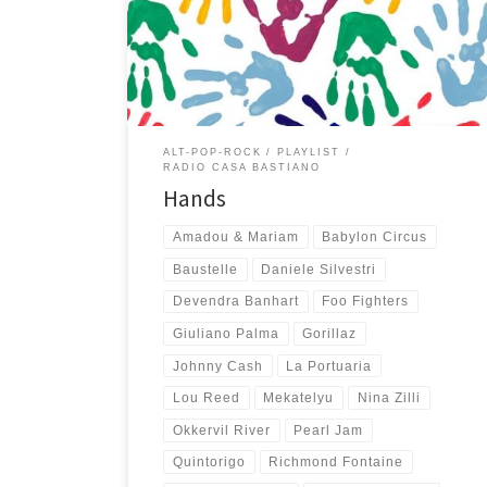
Heavy, Babylon Circus, Vampire Weekend e La
Porutaria su tutti, torna rock con Gorillaz, Okkervil River
e Richmond Fontaine e […]
ALT-POP-ROCK
PLAYLIST
RADIO CASA BASTIANO
Hands
Amadou & Mariam
Babylon Circus
Baustelle
Daniele Silvestri
Devendra Banhart
Foo Fighters
Giuliano Palma
Gorillaz
Johnny Cash
La Portuaria
Lou Reed
Mekatelyu
Nina Zilli
Okkervil River
Pearl Jam
Quintorigo
Richmond Fontaine