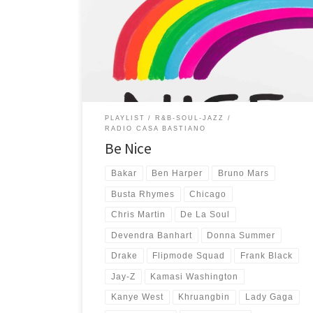
Jazz, un po’ di Soul e R&B e un pizzico di Pop e Rock
che non può mai mancare. Che sound ragazzi, o
meglio: che sound Bro! Spacca! Yeah! Non me ne
vengono tante così, sono tutti generi che […]
PLAYLIST
R&B-SOUL-JAZZ
RADIO CASA BASTIANO
Be Nice
Bakar
Ben Harper
Bruno Mars
Busta Rhymes
Chicago
Chris Martin
De La Soul
Devendra Banhart
Donna Summer
Drake
Flipmode Squad
Frank Black
Jay-Z
Kamasi Washington
Kanye West
Khruangbin
Lady Gaga