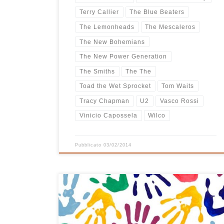
Terry Callier
The Blue Beaters
The Lemonheads
The Mescaleros
The New Bohemians
The New Power Generation
The Smiths
The The
Toad the Wet Sprocket
Tom Waits
Tracy Chapman
U2
Vasco Rossi
Vinicio Capossela
Wilco
Pubblicato
03/02/2014
Playlist solare, oserei dire quasi estiva (sì dai, ormai si
può dire!). Parte rock con Foo Fighters, Pearl Jam e
The Hot Rats, prosegue tra pop e world con The