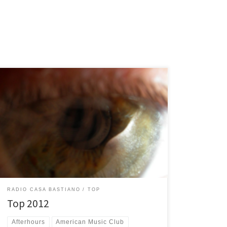
Curiosi di sapere quali sono stati i dischi del 2012 più
suonati qui a Radio Casa Bastiano? Ecco una lista con
link dei 25 dischi usciti nel 2012 più ascoltati (tra
parentesi il numero di volte) e, dopo, la top 25 di
sempre. Non sai come fare a collegarti a […]
RADIO CASA BASTIANO
TOP
Top 2012
Afterhours
American Music Club