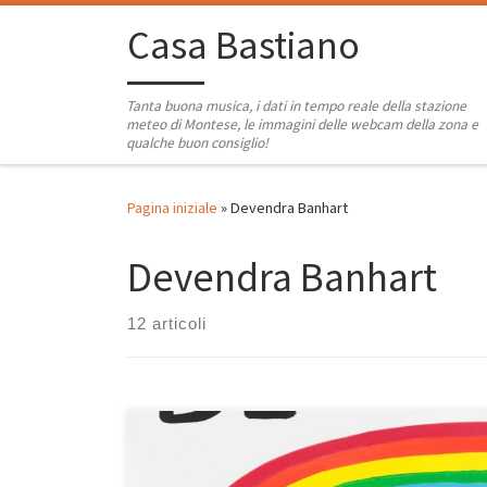
Passa al contenuto
Casa Bastiano
Tanta buona musica, i dati in tempo reale della stazione
meteo di Montese, le immagini delle webcam della zona e
qualche buon consiglio!
Pagina iniziale
»
Devendra Banhart
Devendra Banhart
12 articoli
Playlist dal gusto molto Hip-Hop e Rap, con un tocco di