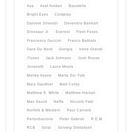
Asa
Asaf Avidan
Baustelle
Bright Eyes
Coldplay
Daniele Silvestri
Devendra Banhart
Dinosaur Jr.
Everest
Fleet Foxes
Francesco Guccini
Franco Battiato
Gare Du Nord
Giorgia
Irene Grandi
iTunes
Jack Johnson
Josh Rouse
Jovanotti
Laura Mvula
Malika Ayane
Marta Sui Tubi
Mary Gauthier
Matt Corby
Matthew E. White
Matthew Halsall
Max Gazzè
Neffa
Niccolò Fabi
Norfolk & Western
Paul Carrack
Perturbazione
Peter Gabriel
R.E.M.
RCB
Solal
Solveig Slettahjell