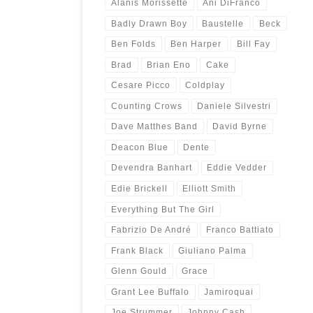
Alanis Morissette
Ani DiFranco
Badly Drawn Boy
Baustelle
Beck
Ben Folds
Ben Harper
Bill Fay
Brad
Brian Eno
Cake
Cesare Picco
Coldplay
Counting Crows
Daniele Silvestri
Dave Matthes Band
David Byrne
Deacon Blue
Dente
Devendra Banhart
Eddie Vedder
Edie Brickell
Elliott Smith
Everything But The Girl
Fabrizio De André
Franco Battiato
Frank Black
Giuliano Palma
Glenn Gould
Grace
Grant Lee Buffalo
Jamiroquai
Joe Strummer
Johnny Cash