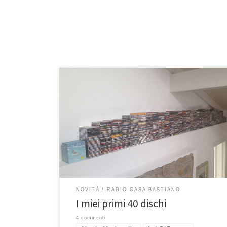
Oggi compio 40 anni e, tra i vari bilanci che pesano su
questa giornata, ho deciso di farne uno anche
musicale. Non è una classifica, non ci sono primi e
ultimi posti, solo una lista di dischi che inizialmente
dovevano essere 40, ma sono diventati
NOVITÀ
RADIO CASA BASTIANO
I miei primi 40 dischi
4 commenti