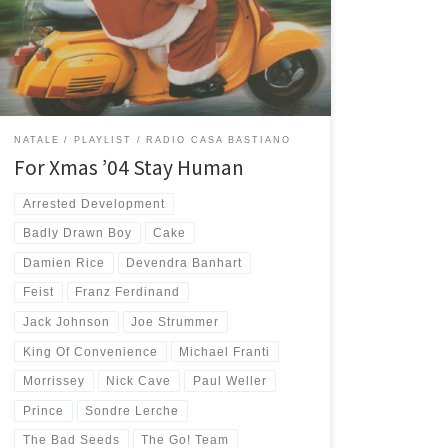
ristrutturazione di Casa Bastiano ci permise di iniziare
a pensare di vivere lì stabilmente e l’inizio di un nuovo
lavoro per me segnò in maniera indelebile […]
NATALE
PLAYLIST
RADIO CASA BASTIANO
For Xmas ’04 Stay Human
Arrested Development
Badly Drawn Boy
Cake
Damien Rice
Devendra Banhart
Feist
Franz Ferdinand
Jack Johnson
Joe Strummer
King Of Convenience
Michael Franti
Morrissey
Nick Cave
Paul Weller
Prince
Sondre Lerche
The Bad Seeds
The Go! Team