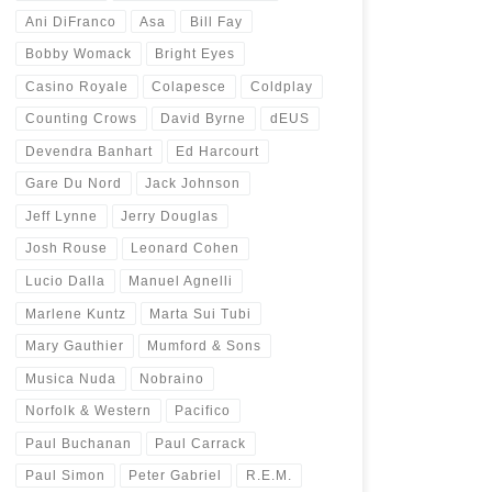
Ani DiFranco
Asa
Bill Fay
Bobby Womack
Bright Eyes
Casino Royale
Colapesce
Coldplay
Counting Crows
David Byrne
dEUS
Devendra Banhart
Ed Harcourt
Gare Du Nord
Jack Johnson
Jeff Lynne
Jerry Douglas
Josh Rouse
Leonard Cohen
Lucio Dalla
Manuel Agnelli
Marlene Kuntz
Marta Sui Tubi
Mary Gauthier
Mumford & Sons
Musica Nuda
Nobraino
Norfolk & Western
Pacifico
Paul Buchanan
Paul Carrack
Paul Simon
Peter Gabriel
R.E.M.