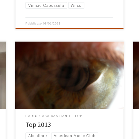
Vinicio Capossela
Wilco
Pubblicato
08/01/2021
Curiosi di sapere tra i dischi aggiunti alla libreria di
iTunes di Casa Bastiano nel 2013 quali sono stati quelli
più suonati? Ecco una lista con link dei 25 dischi del
2013 più ascoltati in tutti i dispositivi di Casa Bastiano
(tra parentesi il numero di volte) e, dopo, la […]
RADIO CASA BASTIANO
TOP
Top 2013
Almalibre
American Music Club