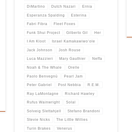
DiMartino
Dutch Nazari
Ernia
Esperanza Spalding
Esterina
Fabri Fibra
Fleet Foxes
Funk Shui Project
Gilberto Gil
Her
I Am Kloot
Israel Kamakawiwo’ole
Jack Johnson
Josh Rouse
Luca Mazzieri
Mary Gauthier
Neffa
Noah & The Whale
Orelle
Paolo Benvegnù
Pearl Jam
Peter Gabriel
Post Nebbia
R.E.M.
Ray LaMontagne
Richard Hawley
Rufus Wainwright
Solal
Solveig Slettahjell
Stefano Brandoni
Stevie Nicks
The Little Willies
Turin Brakes
Venerus