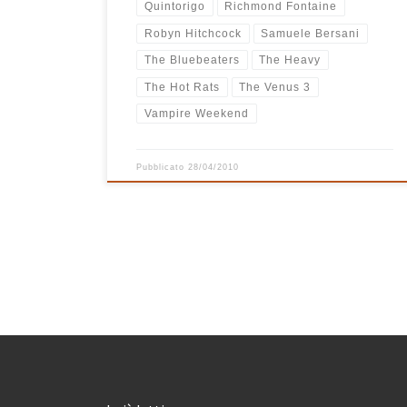
Quintorigo
Richmond Fontaine
Robyn Hitchcock
Samuele Bersani
The Bluebeaters
The Heavy
The Hot Rats
The Venus 3
Vampire Weekend
Pubblicato
28/04/2010