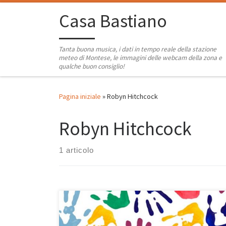
Passa al contenuto
Casa Bastiano
Tanta buona musica, i dati in tempo reale della stazione
meteo di Montese, le immagini delle webcam della zona e
qualche buon consiglio!
Pagina iniziale
»
Robyn Hitchcock
Robyn Hitchcock
1 articolo
Playlist solare, oserei dire quasi estiva (sì dai, ormai si