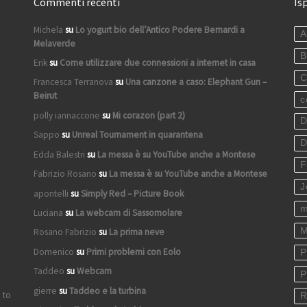
Commenti recenti
Is
Michela
su
Lo yogurt bio dell’Antico Podere Bernardi a
A
Melaverde
B
Erik
su
Come utilizzare due connessioni a internet in casa
C
Francesca Terranova
su
Una canzone a caso: Elephant Gun –
Beirut
c
polly iannaccone
su
Mi corazon (part 2)
D
Sappo
su
Unreal Tournament in quarantena
D
Edda Balestri
su
La messa è su YouTube anche a Montese
F
Fabrizio Rosano
su
La messa è su YouTube anche a Montese
J
apontelli
su
Simply Red – Picture Book
m
Luciana
su
La webcam di Sassomolare
M
Rosano Fabrizio
su
La prima neve
Domenico
su
Primi problemi con Eolo
P
Taddeo
su
Webcam
P
gierre
su
Taddeo e la turbina
 to
R