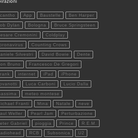
pirazioni
cantho
App
Baustelle
Ben Harper
ob Dylan
Bologna
Bruce Springsteen
esare Cremonini
Coldplay
oronavirus
Counting Crows
aniele Silvestri
David Bowie
Dente
on Bruno
Francesco De Gregori
rank
internet
iPad
iPhone
ovanotti
Luca Carboni
Lucio Dalla
assima
meteo montese
ichael Franti
Mina
Natale
neve
aul Weller
Pearl Jam
Perturbazione
eter Gabriel
pioggia
Prince
R.E.M.
adiohead
RCB
Subsonica
U2