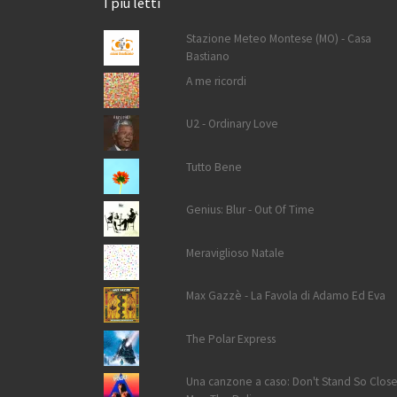
I più letti
Stazione Meteo Montese (MO) - Casa
Bastiano
A me ricordi
U2 - Ordinary Love
Tutto Bene
Genius: Blur - Out Of Time
Meraviglioso Natale
Max Gazzè - La Favola di Adamo Ed Eva
The Polar Express
Una canzone a caso: Don't Stand So Close