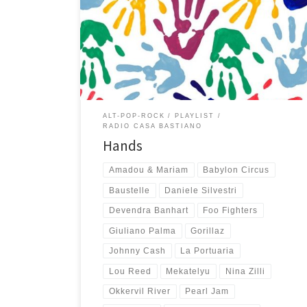
può dire!). Parte rock con Foo Fighters, Pearl Jam e
The Hot Rats, prosegue tra pop e world con The
Heavy, Babylon Circus, Vampire Weekend e La
Porutaria su tutti, torna rock con Gorillaz, Okkervil River
e Richmond Fontaine e […]
ALT-POP-ROCK
PLAYLIST
RADIO CASA BASTIANO
Hands
Amadou & Mariam
Babylon Circus
Baustelle
Daniele Silvestri
Devendra Banhart
Foo Fighters
Giuliano Palma
Gorillaz
Johnny Cash
La Portuaria
Lou Reed
Mekatelyu
Nina Zilli
Okkervil River
Pearl Jam