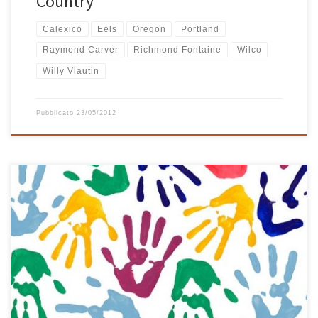
Country
Calexico
Eels
Oregon
Portland
Raymond Carver
Richmond Fontaine
Wilco
Willy Vlautin
Pubblicato
23/05/2012
Playlist solare, oserei dire quasi estiva (sì dai, ormai si può dire!).
Parte rock con Foo Fighters, Pearl Jam e The Hot Rats, prosegue
tra pop e world con The Heavy, Babylon Circus, Vampire Weekend
e La Porutaria su tutti, torna rock con Gorillaz, Okkervil River e
Richmond Fontaine e […]