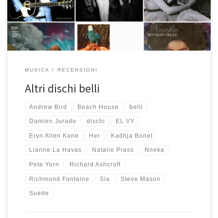
Store dove potrete gustarvi un’anteprima di ogni brano ed,
eventualmente acquistarlo. Io intanto continuo […]
MUSICA
RECENSIONI
Altri dischi belli
Andrew Bird
Beach House
belli
Damien Jurado
dischi
EL VY
Eryn Allen Kane
Her
Kadhja Bonet
Lianne La Havas
Natalie Prass
Nneka
Pete Yorn
Richard Ashcroft
Richmond Fontaine
Sia
Steve Mason
Suede