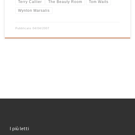
Terry Callier
The Beauty Room
Tom Waits
Wynton Marsalis
Pubblicato
04/04/2007
I più letti