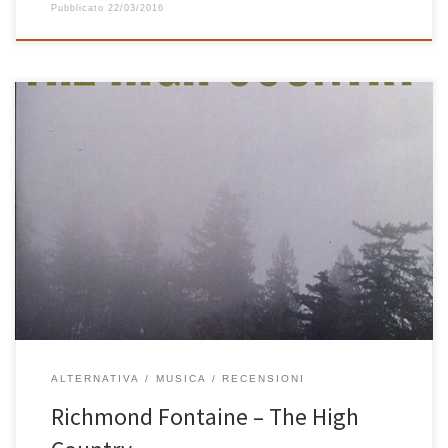
Pubblicato
22/03/2016
E’ da un po’ di tempo che Willy Vlautin, leader dei Richmond
Fontaine, si dedica con successo (molto successo nella sua
America) alla scrittura. Scrivere canzoni è diverso dallo scrivere un
intero romanzo, ma un album intero di 17 canzoni può
tranquillamente essere visto come un romanzo o, meglio, come
[…]
ALTERNATIVA
MUSICA
RECENSIONI
Richmond Fontaine – The High