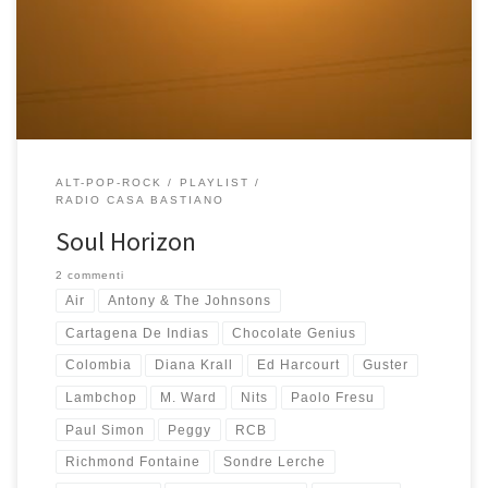
la Peggy che dormiva sul pavimento di legno e l’Annalisa sul
divano alle mie spalle sono le immagini […]
ALT-POP-ROCK
PLAYLIST
RADIO CASA BASTIANO
Soul Horizon
2 commenti
Air
Antony & The Johnsons
Cartagena De Indias
Chocolate Genius
Colombia
Diana Krall
Ed Harcourt
Guster
Lambchop
M. Ward
Nits
Paolo Fresu
Paul Simon
Peggy
RCB
Richmond Fontaine
Sondre Lerche