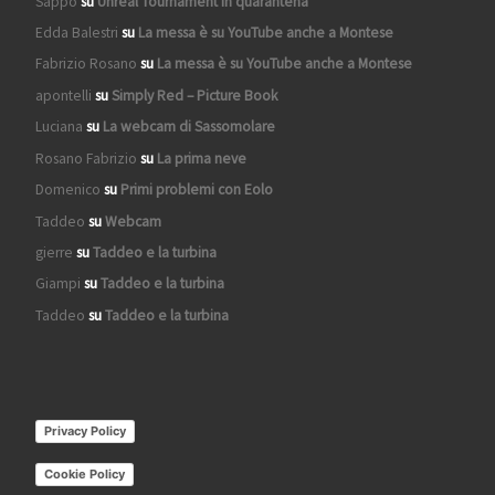
Sappo
su
Unreal Tournament in quarantena
Edda Balestri
su
La messa è su YouTube anche a Montese
Fabrizio Rosano
su
La messa è su YouTube anche a Montese
apontelli
su
Simply Red – Picture Book
Luciana
su
La webcam di Sassomolare
Rosano Fabrizio
su
La prima neve
Domenico
su
Primi problemi con Eolo
Taddeo
su
Webcam
gierre
su
Taddeo e la turbina
Giampi
su
Taddeo e la turbina
Taddeo
su
Taddeo e la turbina
Privacy Policy
Cookie Policy