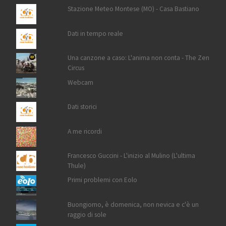
Stazione Meteo Montese (MO) - Casa Bastiano
Dati in tempo reale
Una canzone a caso: L'anima non conta - The Zen
Circus
Webcam
Dati storici
A me ricordi
Francesco Guccini - L'inizio al Mulino (L'ultima
Thule)
Primi problemi con Eolo
Buongiorno, è domenica, non nevica e c'è un
raggio di sole