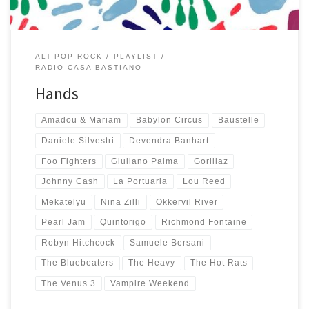
ALT-POP-ROCK
PLAYLIST
RADIO CASA BASTIANO
Hands
Amadou & Mariam
Babylon Circus
Baustelle
Daniele Silvestri
Devendra Banhart
Foo Fighters
Giuliano Palma
Gorillaz
Johnny Cash
La Portuaria
Lou Reed
Mekatelyu
Nina Zilli
Okkervil River
Pearl Jam
Quintorigo
Richmond Fontaine
Robyn Hitchcock
Samuele Bersani
The Bluebeaters
The Heavy
The Hot Rats
The Venus 3
Vampire Weekend