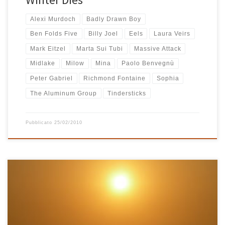
Alexi Murdoch
Badly Drawn Boy
Ben Folds Five
Billy Joel
Eels
Laura Veirs
Mark Eitzel
Marta Sui Tubi
Massive Attack
Midlake
Milow
Mina
Paolo Benvegnù
Peter Gabriel
Richmond Fontaine
Sophia
The Aluminum Group
Tindersticks
Pubblicato
25/02/2010
Una domenica verso la fine di marzo, mentre fuori nevicava fitto
fitto, ho composto questa playlist. Il bellissimo paesaggio che si
poteva ammirare dalla finestra, il tepore della stufa e del camino,