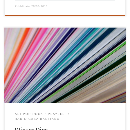
Pubblicato
28/04/2010
La prima playlist del 2010 è dedicata all’uscita dal lungo inverno, a
quel momento in cui capisci che sì, potrà ancora nevicare e fare un
po’ freddo, ma ormai le giornate si allungano, presto cambierà
l’orario, il sole fa capolino un po’ più spesso e tutti abbiamo una
gran voglia […]
ALT-POP-ROCK
PLAYLIST
RADIO CASA BASTIANO
Winter Dies