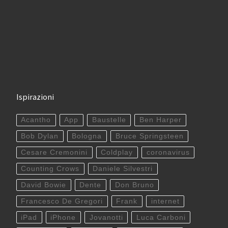
Ispirazioni
Acantho
App
Baustelle
Ben Harper
Bob Dylan
Bologna
Bruce Springsteen
Cesare Cremonini
Coldplay
coronavirus
Counting Crows
Daniele Silvestri
David Bowie
Dente
Don Bruno
Francesco De Gregori
Frank
internet
iPad
iPhone
Jovanotti
Luca Carboni