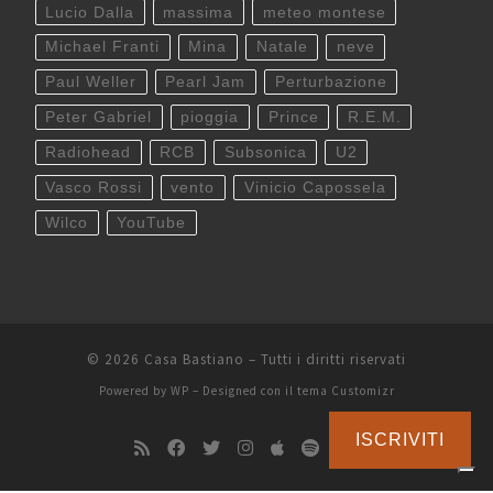
Lucio Dalla
massima
meteo montese
Michael Franti
Mina
Natale
neve
Paul Weller
Pearl Jam
Perturbazione
Peter Gabriel
pioggia
Prince
R.E.M.
Radiohead
RCB
Subsonica
U2
Vasco Rossi
vento
Vinicio Capossela
Wilco
YouTube
© 2026
Casa Bastiano
– Tutti i diritti riservati
Powered by
WP
– Designed con il
tema Customizr
ISCRIVITI