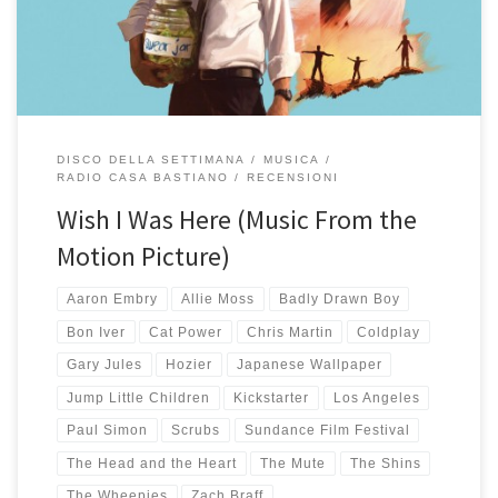
molti altri brani interessanti scelti da Zach Braff per il film […]
DISCO DELLA SETTIMANA
MUSICA
RADIO CASA BASTIANO
RECENSIONI
Wish I Was Here (Music From the
Motion Picture)
Aaron Embry
Allie Moss
Badly Drawn Boy
Bon Iver
Cat Power
Chris Martin
Coldplay
Gary Jules
Hozier
Japanese Wallpaper
Jump Little Children
Kickstarter
Los Angeles
Paul Simon
Scrubs
Sundance Film Festival
The Head and the Heart
The Mute
The Shins
The Wheepies
Zach Braff