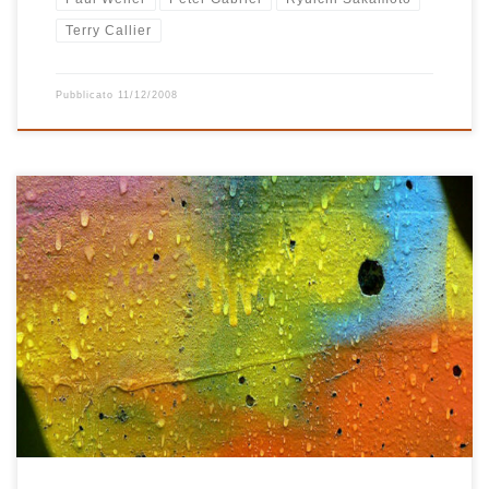
Terry Callier
Pubblicato
11/12/2008
Una nuova playlist, più rock del solito. Parte piano, con la
delicatezza di Peter Gabriel e sale lentamente tra l’ultimo Joe
Henry, l’intenso Johnny Cash e il graffiante Neil Young. Poi una
pausa, un brano sussurrato dal bravo Josh Rouse e la magica
atmosfera di Robert Wyatt prima di lasciare […]