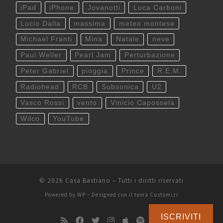
iPad
iPhone
Jovanotti
Luca Carboni
Lucio Dalla
massima
meteo montese
Michael Franti
Mina
Natale
neve
Paul Weller
Pearl Jam
Perturbazione
Peter Gabriel
pioggia
Prince
R.E.M.
Radiohead
RCB
Subsonica
U2
Vasco Rossi
vento
Vinicio Capossela
Wilco
YouTube
© 2026
Casa Bastiano
– Tutti i diritti riservati
Powered by
WP
– Designed con il
tema Customizr
ISCRIVITI