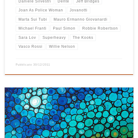
Daniele Silvestri
Dente
Jeff Bridges
Joan As Police Woman
Jovanotti
Marta Sui Tubi
Mauro Ermanno Giovanardi
Michael Franti
Paul Simon
Robbie Robertson
Sara Lov
Superheavy
The Kooks
Vasco Rossi
Willie Nelson
Pubblicato
30/12/2011
Agli amici lontani e ai sostenitori di RCB Babbo Natale la sta
consegnando per posta, ai parenti e agli amici vicini la porterà
sotto l’albero, per tutti voi che amate la buona musica di Radio
Casa Bastiano ecco la mitica e attesissima playlist di Natale!