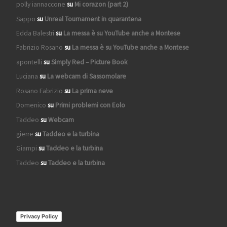
polly iannaccone
su
Mi corazon (part 2)
Sappo
su
Unreal Tournament in quarantena
Edda Balestri
su
La messa è su YouTube anche a Montese
Fabrizio Rosano
su
La messa è su YouTube anche a Montese
apontelli
su
Simply Red – Picture Book
Luciana
su
La webcam di Sassomolare
Rosano Fabrizio
su
La prima neve
Domenico
su
Primi problemi con Eolo
Taddeo
su
Webcam
gierre
su
Taddeo e la turbina
Giampi
su
Taddeo e la turbina
Taddeo
su
Taddeo e la turbina
Privacy Policy