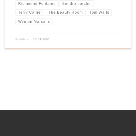
Richmond Fontaine
Sondre Lerche
Terry Callier
The Beauty Room
Tom Waits
Wynton Marsalis
Pubblicato
04/04/2007