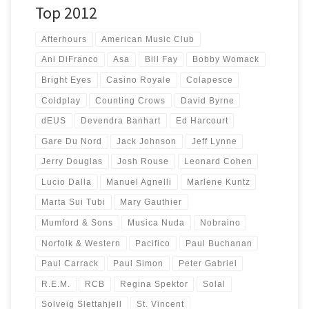
Top 2012
Afterhours
American Music Club
Ani DiFranco
Asa
Bill Fay
Bobby Womack
Bright Eyes
Casino Royale
Colapesce
Coldplay
Counting Crows
David Byrne
dEUS
Devendra Banhart
Ed Harcourt
Gare Du Nord
Jack Johnson
Jeff Lynne
Jerry Douglas
Josh Rouse
Leonard Cohen
Lucio Dalla
Manuel Agnelli
Marlene Kuntz
Marta Sui Tubi
Mary Gauthier
Mumford & Sons
Musica Nuda
Nobraino
Norfolk & Western
Pacifico
Paul Buchanan
Paul Carrack
Paul Simon
Peter Gabriel
R.E.M.
RCB
Regina Spektor
Solal
Solveig Slettahjell
St. Vincent