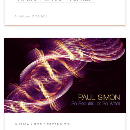
Pubblicato
22/12/2011
Tutti sembrano essere d’accordo sul fatto che So Beautiful or So
What, l’ultimo disco dell’ormai settantenne Paul Simon, sia uno dei
suoi migliori lavori di sempre. Credo sia vero, nel senso che a me è
piaciuto tantissimo. L’inizio è strepitoso, i primi 4 brani meritano da
soli l’acquisto dell’intero album […]
MUSICA
POP
RECENSIONI