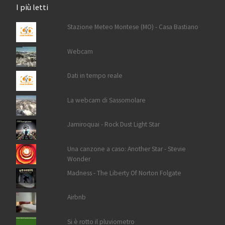
I più letti
Stazione Meteo Montese (MO) - Casa Bastiano
Webcam
Dati in tempo reale
La webcam di Sassomolare
Jamiroquai - Rock Dust Light Star
Una canzone a caso: Another Star - Stevie
Wonder
Madness - The Liberty Of Norton Folgate
Airbnb
Si è rotto il pluviometro