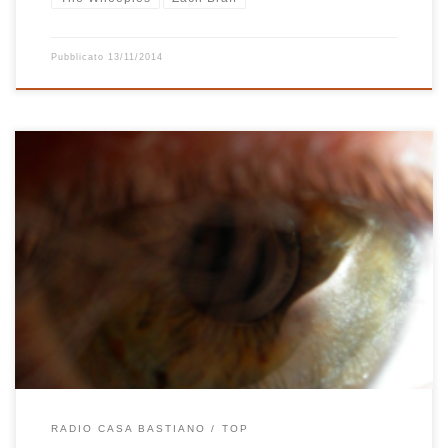
Pubblicato
13/11/2014
Curiosi di sapere quali sono stati i dischi del 2012 più suonati qui a
Radio Casa Bastiano? Ecco una lista con link dei 25 dischi usciti nel
2012 più ascoltati (tra parentesi il numero di volte) e, dopo, la top
25 di sempre. Non sai come fare a collegarti a […]
RADIO CASA BASTIANO
TOP