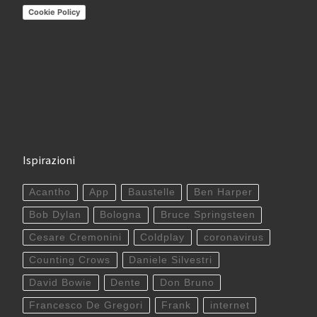
Cookie Policy
Ispirazioni
Acantho
App
Baustelle
Ben Harper
Bob Dylan
Bologna
Bruce Springsteen
Cesare Cremonini
Coldplay
coronavirus
Counting Crows
Daniele Silvestri
David Bowie
Dente
Don Bruno
Francesco De Gregori
Frank
internet