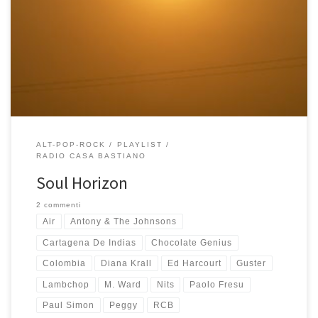
fitto, ho composto questa playlist. Il bellissimo paesaggio che si
poteva ammirare dalla finestra, il tepore della stufa e del camino,
la Peggy che dormiva sul pavimento di legno e l’Annalisa sul
divano alle mie spalle sono le immagini […]
ALT-POP-ROCK
PLAYLIST
RADIO CASA BASTIANO
Soul Horizon
2 commenti
Air
Antony & The Johnsons
Cartagena De Indias
Chocolate Genius
Colombia
Diana Krall
Ed Harcourt
Guster
Lambchop
M. Ward
Nits
Paolo Fresu
Paul Simon
Peggy
RCB