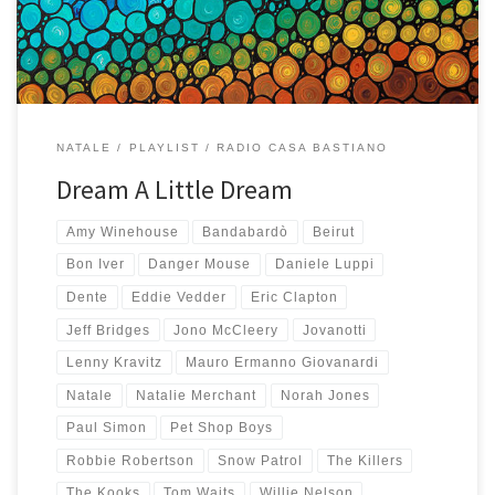
AUGURI AUGURI AUGURI Tracklist – 21 brani – […]
NATALE
PLAYLIST
RADIO CASA BASTIANO
Dream A Little Dream
Amy Winehouse
Bandabardò
Beirut
Bon Iver
Danger Mouse
Daniele Luppi
Dente
Eddie Vedder
Eric Clapton
Jeff Bridges
Jono McCleery
Jovanotti
Lenny Kravitz
Mauro Ermanno Giovanardi
Natale
Natalie Merchant
Norah Jones
Paul Simon
Pet Shop Boys
Robbie Robertson
Snow Patrol
The Killers
The Kooks
Tom Waits
Willie Nelson