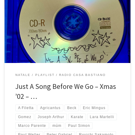
Il cd Blu della playlist di Natale 2002 può essere considerato il lato
B del perfetto cd Yellow. Le due playlist presero questo nome in
aggiunta al titolo originale perchè furono presentate in due
custodie trasparenti, una di colore blu e l’altra gialla. I cd furono
decorati a mano dall’Annalisa […]
NATALE
PLAYLIST
RADIO CASA BASTIANO
Just A Song Before We Go – Xmas
’02 – …
A Filetta
Agricantus
Beck
Eric Mingus
Gomez
Joseph Arthur
Karate
Lara Martelli
Marco Parente
múm
Paul Simon
Paul Weller
Peter Gabriel
Ryuichi Sakamoto