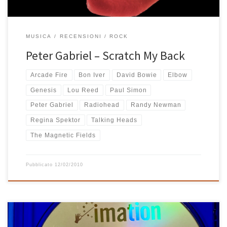
MUSICA
RECENSIONI
ROCK
Peter Gabriel – Scratch My Back
Arcade Fire
Bon Iver
David Bowie
Elbow
Genesis
Lou Reed
Paul Simon
Peter Gabriel
Radiohead
Randy Newman
Regina Spektor
Talking Heads
The Magnetic Fields
Pubblicato
12/02/2010