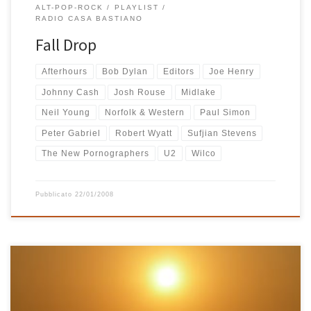
ALT-POP-ROCK
PLAYLIST
RADIO CASA BASTIANO
Fall Drop
Afterhours
Bob Dylan
Editors
Joe Henry
Johnny Cash
Josh Rouse
Midlake
Neil Young
Norfolk & Western
Paul Simon
Peter Gabriel
Robert Wyatt
Sufjian Stevens
The New Pornographers
U2
Wilco
Pubblicato
22/01/2008
Una domenica verso la fine di marzo, mentre fuori nevicava fitto