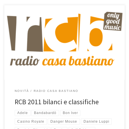
Fine anno, tempo di bilanci e classifiche per RCB. Le statistiche
dicono che dal 1 gennaio 2011 ad oggi si sono collegati alla radio
ben 16.303 ascoltatori unici provenienti da USA, Italia, Canada,
Inghilterra, Giappone, Francia, Nuova Zelanda, Romania,
Norvegia, Russia, Spagna, Repubblica Ceca, Filippine, Polonia,
Germania, Colombia e Messico […]
NOVITÀ
RADIO CASA BASTIANO
RCB 2011 bilanci e classifiche
Adele
Bandabardò
Bon Iver
Casino Royale
Danger Mouse
Daniele Luppi