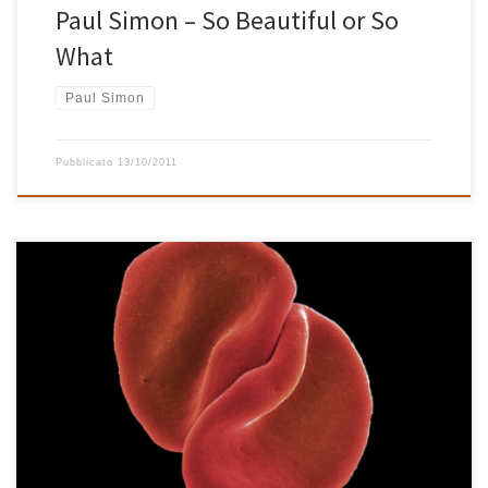
Paul Simon – So Beautiful or So
What
Paul Simon
Pubblicato
13/10/2011
Un nuovo album per il grande Peter Gabriel. Sono 12 cover prese
dal repertorio di artisti come David Bowie, Paul Simon, Talking
Heads, Lou Reed, Arcade Fire, Regina Spektor, Radiohead,
Elbow, Bon Iver, The Magnetic Fields, Randy Newman. Sono per lo
più acustiche, arricchite da strumenti orchestrali e voce. Sono […]