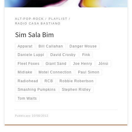
ALT-POP-ROCK
PLAYLIST
RADIO CASA BASTIANO
Sim Sala Bim
Apparat
Bill Callahan
Danger Mouse
Daniele Luppi
David Crosby
Fink
Fleet Foxes
Giant Sand
Joe Henry
Jónsi
Midlake
Motel Connection
Paul Simon
Radiohead
RCB
Robbie Robertson
Smashing Pumpkins
Stephen Ridley
Tom Waits
Pubblicato
10/08/2012