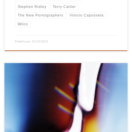
Stephen Ridley
Terry Callier
The New Pornographers
Vinicio Capossela
Wilco
Pubblicato
31/12/2012
Quando ho finito di comporre la playlist di luglio di RCB era ormai
tarda notte, faceva caldo, le finestre della casa erano tutte aperte
e lasciavano entrare gli odori dell’estate. Ho pensato di uscire in
giardino mentre avevo ancora in mente le note di alcune canzoni
ascoltate in cuffia. Sono uscito a […]