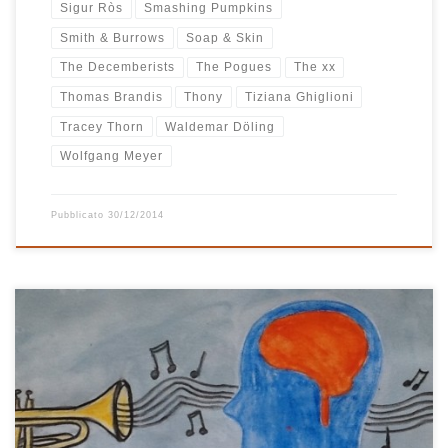
Sigur Ròs
Smashing Pumpkins
Smith & Burrows
Soap & Skin
The Decemberists
The Pogues
The xx
Thomas Brandis
Thony
Tiziana Ghiglioni
Tracey Thorn
Waldemar Döling
Wolfgang Meyer
Pubblicato
30/12/2014
Sono canzoni di rara bellezza quelle raccolte in Let The Music
Breathe, la prima playlist del 2013 di Radio Casa Bastiano.
Composta in febbraio, nel pieno dell’inverno 2013, risente
decisamente del bianco paesaggio e del freddo che per lunghi