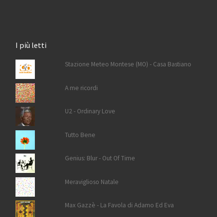
I più letti
Stazione Meteo Montese (MO) - Casa Bastiano
A me ricordi
U2 - Ordinary Love
Tutto Bene
Genius: Blur - Out Of Time
Meraviglioso Natale
Max Gazzè - La Favola di Adamo Ed Eva