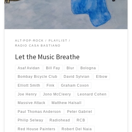
giorni ha fatto da sfondo alle nostre giornate, ma è capace […]
ALT-POP-ROCK
PLAYLIST
RADIO CASA BASTIANO
Let the Music Breathe
Asaf Avidan
Bill Fay
Blur
Bologna
Bombay Bicycle Club
David Sylvian
Elbow
Elliott Smith
Fink
Graham Coxon
Joe Henry
Jono McCleery
Leonard Cohen
Massive Attack
Matthew Halsall
Paul Thomas Anderson
Peter Gabriel
Philip Selway
Radiohead
RCB
Red House Painters
Robert Del Naia