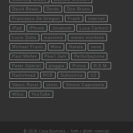
David Bowie
Dente
Don Bruno
Francesco De Gregori
Frank
internet
iPad
iPhone
Jovanotti
Luca Carboni
Lucio Dalla
massima
meteo montese
Michael Franti
Mina
Natale
neve
Paul Weller
Pearl Jam
Perturbazione
Peter Gabriel
pioggia
Prince
R.E.M.
Radiohead
RCB
Subsonica
U2
Vasco Rossi
vento
Vinicio Capossela
Wilco
YouTube
© 2026
Casa Bastiano
– Tutti i diritti riservati