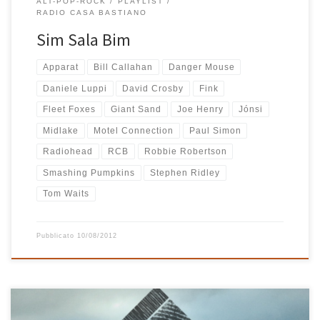
ALT-POP-ROCK
PLAYLIST
RADIO CASA BASTIANO
Sim Sala Bim
Apparat
Bill Callahan
Danger Mouse
Daniele Luppi
David Crosby
Fink
Fleet Foxes
Giant Sand
Joe Henry
Jónsi
Midlake
Motel Connection
Paul Simon
Radiohead
RCB
Robbie Robertson
Smashing Pumpkins
Stephen Ridley
Tom Waits
Pubblicato
10/08/2012