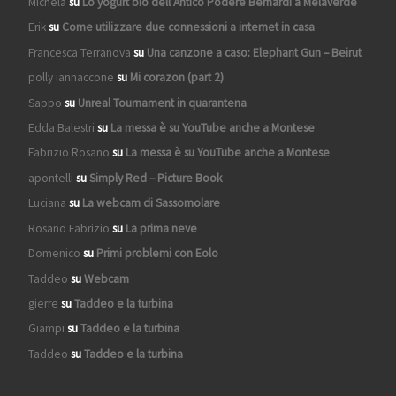
Michela
su
Lo yogurt bio dell’Antico Podere Bernardi a Melaverde
Erik
su
Come utilizzare due connessioni a internet in casa
Francesca Terranova
su
Una canzone a caso: Elephant Gun – Beirut
polly iannaccone
su
Mi corazon (part 2)
Sappo
su
Unreal Tournament in quarantena
Edda Balestri
su
La messa è su YouTube anche a Montese
Fabrizio Rosano
su
La messa è su YouTube anche a Montese
apontelli
su
Simply Red – Picture Book
Luciana
su
La webcam di Sassomolare
Rosano Fabrizio
su
La prima neve
Domenico
su
Primi problemi con Eolo
Taddeo
su
Webcam
gierre
su
Taddeo e la turbina
Giampi
su
Taddeo e la turbina
Taddeo
su
Taddeo e la turbina