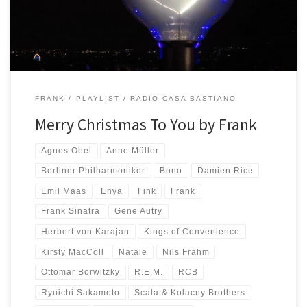
giorno fa, ma poi i […]
FRANK
PLAYLIST
RADIO CASA BASTIANO
Merry Christmas To You by Frank
Agnes Obel
Anne Müller
Berliner Philharmoniker
Bono
Damien Rice
Emil Maas
Enya
Fink
Frank
Frank Sinatra
Gene Autry
Herbert von Karajan
Kings of Convenience
Kirsty MacColl
Natale
Nils Frahm
Ottomar Borwitzky
R.E.M.
RCB
Ryuichi Sakamoto
Scala & Kolacny Brothers