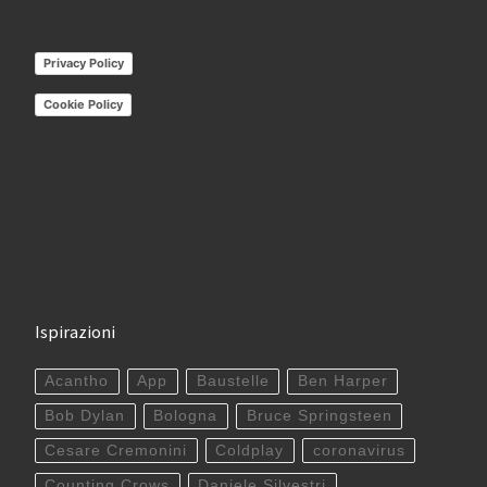
Privacy Policy
Cookie Policy
Ispirazioni
Acantho
App
Baustelle
Ben Harper
Bob Dylan
Bologna
Bruce Springsteen
Cesare Cremonini
Coldplay
coronavirus
Counting Crows
Daniele Silvestri