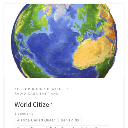
Qualche giorno fa la riproduzione casuale di iTunes mi ha fatto
ascoltare un vecchio brano di The Beta Band… E’ da lì che è
scattata la molla per comporre questa playlist… Buon ascolto!
Scopri tutte le playlist di Casa Bastiano e ascolta online su
Mixcloud, Apple Music o Spotify la buona musica di RCB. Tracklist –
17 brani – […]
ALT-POP-ROCK
PLAYLIST
RADIO CASA BASTIANO
World Citizen
1 commento
A Tribe Called Quest
Ben Folds