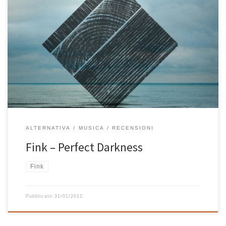
Affascinante è il primo aggettivo che mi viene in mente per
presentarvi Perfect Darkness, l’ultimo album di Fink, veramente
perfetto per un rilassato ascolto. Il dj cantautore che viene da
Bristol libera tutta la creatività e il grande talento già mostrati nei
precedenti dischi. E’ sempre il suo particolare timbro di […]
ALTERNATIVA
MUSICA
RECENSIONI
Fink – Perfect Darkness
Fink
Pubblicato
31/01/2012