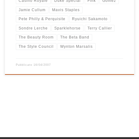
Casino Royale
Duke Special
Fink
Gomez
Jamie Cullum
Mavis Staples
Pete Philly & Perquisite
Ryuichi Sakamoto
Sondre Lerche
Sparklehorse
Terry Callier
The Beauty Room
The Beta Band
The Style Council
Wynton Marsalis
Pubblicato
16/04/2007