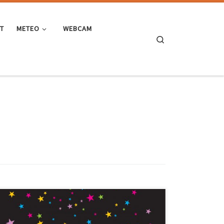
ST
METEO
WEBCAM
Search
Dopo Meraviglioso Natale ecco a voi Wonderful
Christmas, l’ormai classica e mitica playlist di Natale