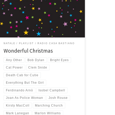
sempre apprezzatissima da amici e parenti. Quelli più
vicini la ricevono ancora masterizzata su cd, una
laboriosa tradizione che mi piace mantenere, per
quelli più lontani invece la tecnologia mi dà una mano:
su Mixcloud, […]
NATALE
PLAYLIST
RADIO CASA BASTIANO
Wonderful Christmas
Any Other
Bob Dylan
Bright Eyes
Cat Power
Clem Snide
Death Cab for Cutie
Everything But The Girl
Ferdinando Arnò
Isobel Campbell
Joan As Police Woman
Josh Rouse
Kirsty MacColl
Marching Church
Mark Lanegan
Marlon Williams