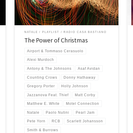
l’ho sempre detto che l’inizio in una playlist è tutto e
questo […]
NATALE
PLAYLIST
RADIO CASA BASTIANO
The Power of Christmas
Airport & Tommaso Cerasuolo
Alexi Murdoch
Antony & The Johnsons
Asaf Avidan
Counting Crows
Donny Hathaway
Gregory Porter
Holly Johnson
Jazzanova Feat. Thief
Matt Corby
Matthew E. White
Motel Connection
Natale
Paolo Nutini
Pearl Jam
Pete Yorn
RCB
Scarlett Johansson
Smith & Burrows