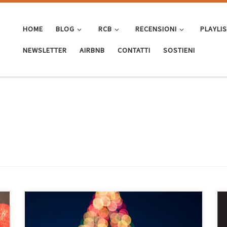
HOME
BLOG
RCB
RECENSIONI
PLAYLI
NEWSLETTER
AIRBNB
CONTATTI
SOSTIENI
E alla fine ci sono caduto anch’io, come tutti i grandi