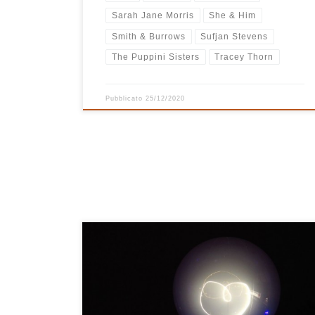
Sarah Jane Morris
She & Him
Smith & Burrows
Sufjan Stevens
The Puppini Sisters
Tracey Thorn
Pubblicato
25/12/2020
L’amico Frank, che ora si trova al di là dell’oceano, ha
voluto lasciarci, prima di partire, una playlist natalizia.
E’ il suo modo per augurarci Buon Natale e Buone
Feste e devo dire che ha fatto una selezione