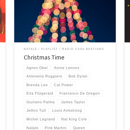
artisti prima o poi arriva il disco di Natale. Nell’anno in
cui con Wonderful Christmas e Meraviglioso Natale
raggiungo il traguardo delle 20 playlist di Natale
composte ecco che esagero e mi metto a scegliere e
mettere in fila […]
NATALE
PLAYLIST
RADIO CASA BASTIANO
Christmas Time
Agnes Obel
Annie Lennox
Antonella Ruggiero
Bob Dylan
Brenda Lee
Cat Power
Ella Fitzgerald
Francesco De Gregori
Giuliano Palma
James Taylor
Jethro Tull
Louis Armstrong
Michel Legrand
Nat King Cole
Natale
Pink Martini
Queen