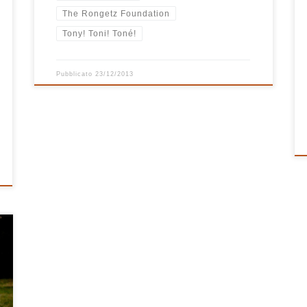
The Rongetz Foundation
Tony! Toni! Toné!
Pubblicato
23/12/2013