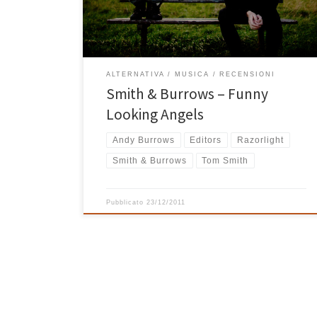
alta. Nella loro semplicità espressa tramite suoni
leggeri che ricordano la
ALTERNATIVA
MUSICA
RECENSIONI
Smith & Burrows – Funny
Looking Angels
Andy Burrows
Editors
Razorlight
Smith & Burrows
Tom Smith
Pubblicato
23/12/2011