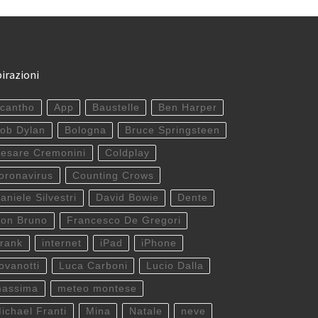
pirazioni
cantho
App
Baustelle
Ben Harper
ob Dylan
Bologna
Bruce Springsteen
esare Cremonini
Coldplay
oronavirus
Counting Crows
aniele Silvestri
David Bowie
Dente
on Bruno
Francesco De Gregori
rank
internet
iPad
iPhone
ovanotti
Luca Carboni
Lucio Dalla
assima
meteo montese
ichael Franti
Mina
Natale
neve