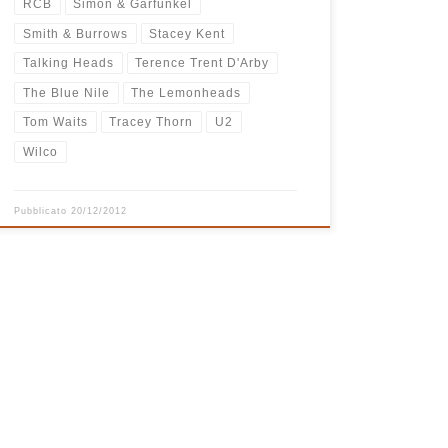
RCB
Simon & Garfunkel
Smith & Burrows
Stacey Kent
Talking Heads
Terence Trent D'Arby
The Blue Nile
The Lemonheads
Tom Waits
Tracey Thorn
U2
Wilco
Pubblicato
20/12/2012