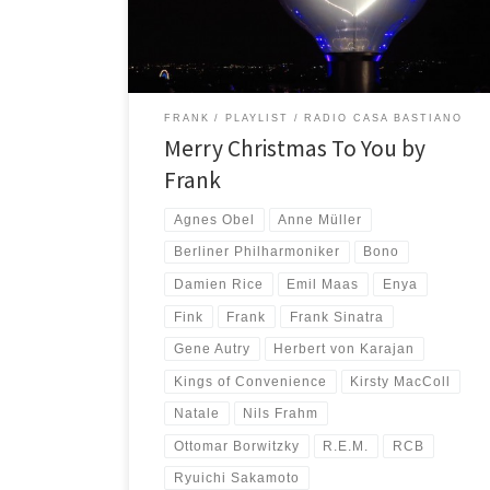
veramente speciale. Doveva andare in onda qualche
giorno fa, ma poi i […]
FRANK
PLAYLIST
RADIO CASA BASTIANO
Merry Christmas To You by
Frank
Agnes Obel
Anne Müller
Berliner Philharmoniker
Bono
Damien Rice
Emil Maas
Enya
Fink
Frank
Frank Sinatra
Gene Autry
Herbert von Karajan
Kings of Convenience
Kirsty MacColl
Natale
Nils Frahm
Ottomar Borwitzky
R.E.M.
RCB
Ryuichi Sakamoto