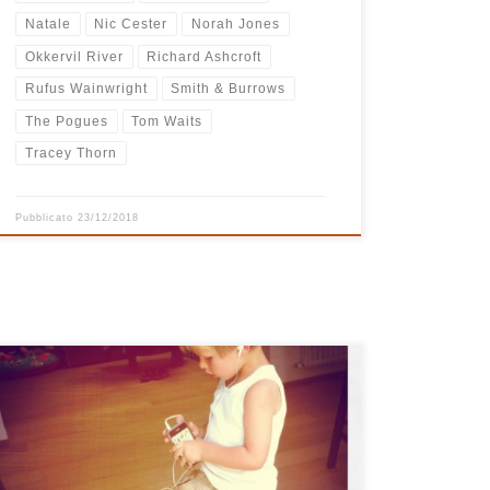
Natale
Nic Cester
Norah Jones
Okkervil River
Richard Ashcroft
Rufus Wainwright
Smith & Burrows
The Pogues
Tom Waits
Tracey Thorn
Pubblicato
23/12/2018
Quest’anno ho voluto iniziare la playlist di Natale alla
grande, proprio come piace a me. Pensateci, nelle
nostre vite ci sono canzoni che ci hanno segnato,
capaci di racchiudere importanti significati certe volte