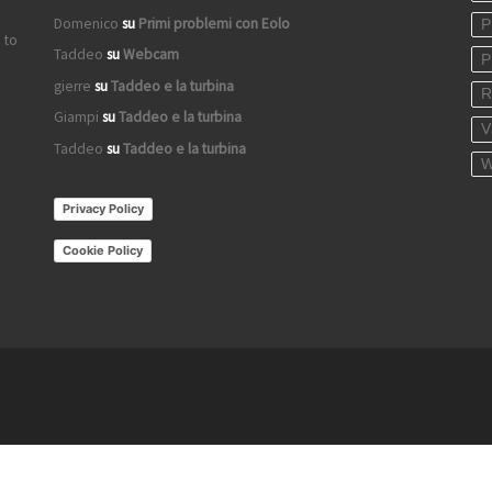
Domenico
su
Primi problemi con Eolo
P
 to
Taddeo
su
Webcam
P
gierre
su
Taddeo e la turbina
R
Giampi
su
Taddeo e la turbina
V
Taddeo
su
Taddeo e la turbina
W
Privacy Policy
Cookie Policy
iva sulla raccolta
Le tue preferenze relative alla priva