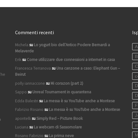
Commenti recenti
Is
Michela
su
Lo yogurt bio dell’Antico Podere Bernardi a
A
Melaverde
B
Erik
su
Come utilizzare due connessioni a internet in casa
C
Francesca Terranova
su
Una canzone a caso: Elephant Gun –
The
Beirut
c
polly iannaccone
su
Mi corazon (part 2)
D
Sappo
su
Unreal Tournament in quarantena
D
Edda Balestri
su
La messa è su YouTube anche a Montese
F
Fabrizio Rosano
su
La messa è su YouTube anche a Montese
J
apontelli
su
Simply Red – Picture Book
a
m
Luciana
su
La webcam di Sassomolare
M
Rosano Fabrizio
su
La prima neve