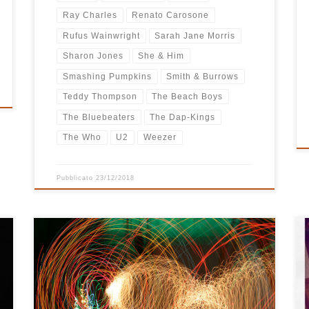
Ray Charles
Renato Carosone
Rufus Wainwright
Sarah Jane Morris
Sharon Jones
She & Him
Smashing Pumpkins
Smith & Burrows
Teddy Thompson
The Beach Boys
The Bluebeaters
The Dap-Kings
The Who
U2
Weezer
Pubblicato
23/12/2018
Una playlist che inizia con The Power Of Love non può
sbagliare. Anche se a cantarla non è Holly Johnson, ma
Samuel dei Motel Connection (e dei Subsonica) in una
versione che per me è qualcosa di straordinario. Ve