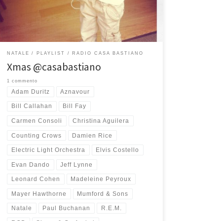
anche al di là della musica e delle parole in esse
contenute. Quando ho sentito la prima volta la […]
NATALE
PLAYLIST
RADIO CASA BASTIANO
Xmas @casabastiano
1 commento
Adam Duritz
Aznavour
Bill Callahan
Bill Fay
Carmen Consoli
Christina Aguilera
Counting Crows
Damien Rice
Electric Light Orchestra
Elvis Costello
Evan Dando
Jeff Lynne
Leonard Cohen
Madeleine Peyroux
Mayer Hawthorne
Mumford & Sons
Natale
Paul Buchanan
R.E.M.