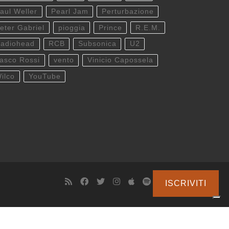
aul Weller
Pearl Jam
Perturbazione
eter Gabriel
pioggia
Prince
R.E.M.
adiohead
RCB
Subsonica
U2
asco Rossi
vento
Vinicio Capossela
ilco
YouTube
ISCRIVITI
cy