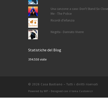
Una canzone a caso: Don't Stand So Close
Me - The Police
Ricordi d'infanzia
Negrita - Dannato Vivere
Statistiche del Blog
394.558 visite
© 2026
Casa Bastiano
– Tutti i diritti riservati
Powered by
WP
– Designed con il
tema Customizr
Informat