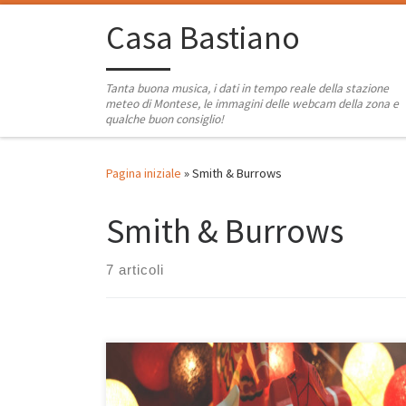
Passa al contenuto
Casa Bastiano
Tanta buona musica, i dati in tempo reale della stazione
meteo di Montese, le immagini delle webcam della zona e
qualche buon consiglio!
Pagina iniziale
»
Smith & Burrows
Smith & Burrows
7 articoli
Più natalizi di così non si può! Insieme a Christmas