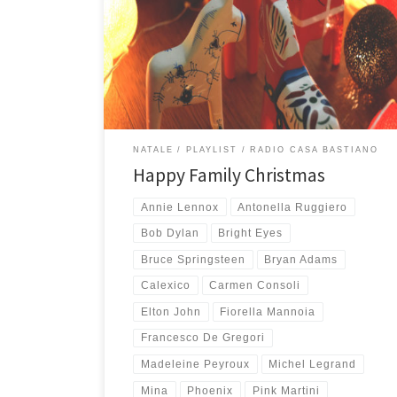
Time (2018) e For Xmas Fight for Happiness and Love
(2019) è la playlist perfetta per le feste natalizie,
quest’anno più che mai! C’è Sufjan Stevens che è
sempre super natalizio, ci sono Smith & Burrows con il
loro fantastico […]
NATALE
PLAYLIST
RADIO CASA BASTIANO
Happy Family Christmas
Annie Lennox
Antonella Ruggiero
Bob Dylan
Bright Eyes
Bruce Springsteen
Bryan Adams
Calexico
Carmen Consoli
Elton John
Fiorella Mannoia
Francesco De Gregori
Madeleine Peyroux
Michel Legrand
Mina
Phoenix
Pink Martini