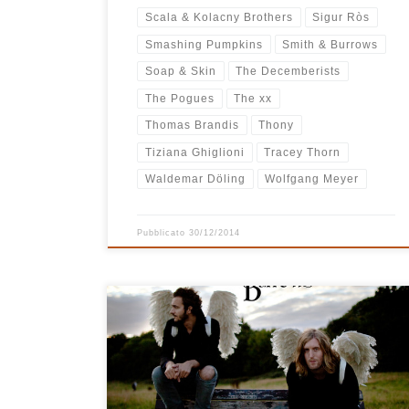
Scala & Kolacny Brothers
Sigur Ròs
Smashing Pumpkins
Smith & Burrows
Soap & Skin
The Decemberists
The Pogues
The xx
Thomas Brandis
Thony
Tiziana Ghiglioni
Tracey Thorn
Waldemar Döling
Wolfgang Meyer
Pubblicato
30/12/2014
E’ ufficiale: Funny Looking Angels è decisamente il mio
disco preferito per questo inverno e Natale 2011.
Sono sicuro che quando Tom Smith (cantante degli
Editors) insieme ad Andy Burrows (Razorlight) hanno
registrato questo disco l’ispirazione sia stata molto