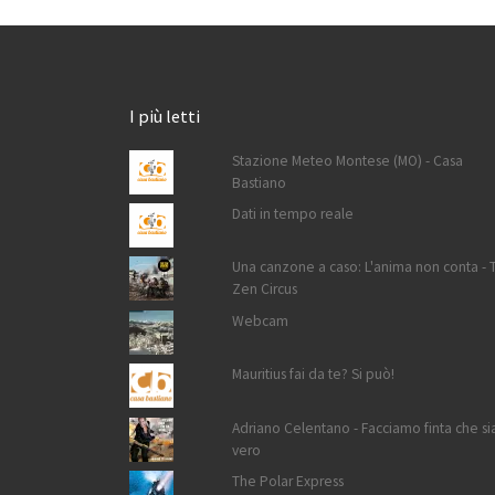
I più letti
Stazione Meteo Montese (MO) - Casa
Bastiano
Dati in tempo reale
Una canzone a caso: L'anima non conta - 
Zen Circus
Webcam
Mauritius fai da te? Si può!
Adriano Celentano - Facciamo finta che si
vero
The Polar Express