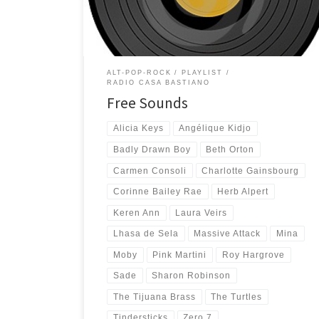
dai molti dischi ascoltati in questo ultimo periodo e
dalla […]
ALT-POP-ROCK
PLAYLIST
RADIO CASA BASTIANO
Free Sounds
Alicia Keys
Angélique Kidjo
Badly Drawn Boy
Beth Orton
Carmen Consoli
Charlotte Gainsbourg
Corinne Bailey Rae
Herb Alpert
Keren Ann
Laura Veirs
Lhasa de Sela
Massive Attack
Mina
Moby
Pink Martini
Roy Hargrove
Sade
Sharon Robinson
The Tijuana Brass
The Turtles
Tindersticks
Zero 7