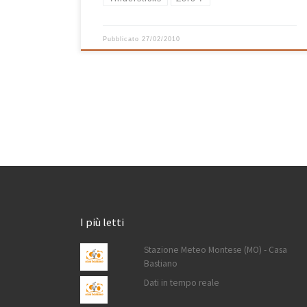
Pubblicato
27/02/2010
I più letti
Stazione Meteo Montese (MO) - Casa
Bastiano
Dati in tempo reale