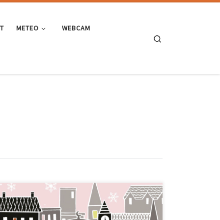
ST
METEO
WEBCAM
Search
Tra le solite innumerevoli uscite pre-natalizie di dischi