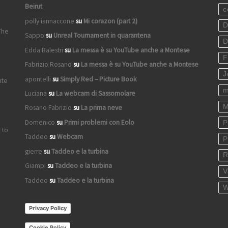
Beirut
c
polly iannaccone
su
Mi corazon (part 2)
D
The
Sappo
su
Unreal Tournament in quarantena
D
Edda Balestri
su
La messa è su YouTube anche a Montese
F
Fabrizio Rosano
su
La messa è su YouTube anche a Montese
J
apontelli
su
Simply Red – Picture Book
nte
m
Luciana
su
La webcam di Sassomolare
M
Rosano Fabrizio
su
La prima neve
Domenico
su
Primi problemi con Eolo
P
 to
Taddeo
su
Webcam
P
gierre
su
Taddeo e la turbina
R
Giampi
su
Taddeo e la turbina
V
Taddeo
su
Taddeo e la turbina
W
Privacy Policy
Cookie Policy