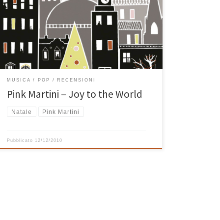
più o meno a tema vi segnalo l’album Joy to the World
di Pink Martini, assolutamente da non perdere in
mezzo all’ampia scelta generata da tutte le
pubblicazioni che cercano solo di sfruttare il momento
favorevole agli acquisti. I Pink Martini sono […]
MUSICA
POP
RECENSIONI
Pink Martini – Joy to the World
Natale
Pink Martini
Pubblicato
12/12/2010