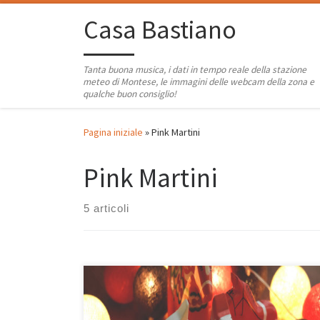
Passa al contenuto
Casa Bastiano
Tanta buona musica, i dati in tempo reale della stazione
meteo di Montese, le immagini delle webcam della zona e
qualche buon consiglio!
Pagina iniziale
»
Pink Martini
Pink Martini
5 articoli
Più natalizi di così non si può! Insieme a Christmas