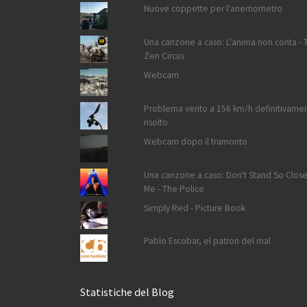
Nuove coppette per l'anemometro
Una canzone a caso: L'anima non conta - 
Zen Circus
Webcam
Problema vento a 156 km/h definitivame
risolto
Webcam dopo il tramonto
Una canzone a caso: Don't Stand So Close
Me - The Police
Simply Red - Picture Book
Pablo Escobar, el patron del mal
Statistiche del Blog