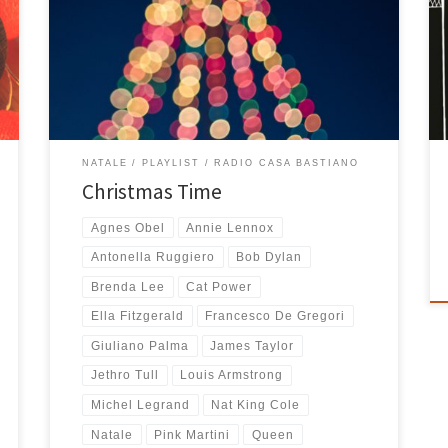
artisti prima o poi arriva il disco di Natale. Nell’anno in
cui con Wonderful Christmas e Meraviglioso Natale
raggiungo il traguardo delle 20 playlist di Natale
composte ecco che esagero e mi metto a scegliere e
mettere in fila […]
NATALE
PLAYLIST
RADIO CASA BASTIANO
Christmas Time
Agnes Obel
Annie Lennox
Antonella Ruggiero
Bob Dylan
Brenda Lee
Cat Power
Ella Fitzgerald
Francesco De Gregori
Giuliano Palma
James Taylor
Jethro Tull
Louis Armstrong
Michel Legrand
Nat King Cole
Natale
Pink Martini
Queen