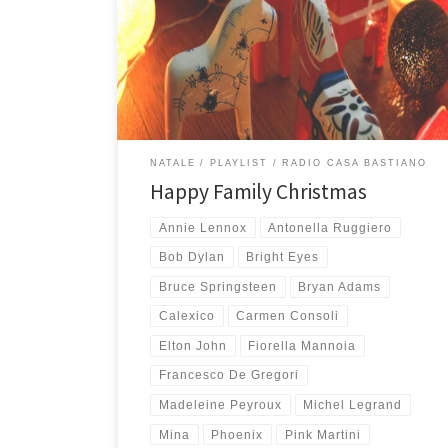
Time (2018) e For Xmas Fight for Happiness and Love
(2019) è la playlist perfetta per le feste natalizie,
quest’anno più che mai! C’è Sufjan Stevens che è
sempre super natalizio, ci sono Smith & Burrows con il
loro fantastico […]
NATALE
PLAYLIST
RADIO CASA BASTIANO
Happy Family Christmas
Annie Lennox
Antonella Ruggiero
Bob Dylan
Bright Eyes
Bruce Springsteen
Bryan Adams
Calexico
Carmen Consoli
Elton John
Fiorella Mannoia
Francesco De Gregori
Madeleine Peyroux
Michel Legrand
Mina
Phoenix
Pink Martini