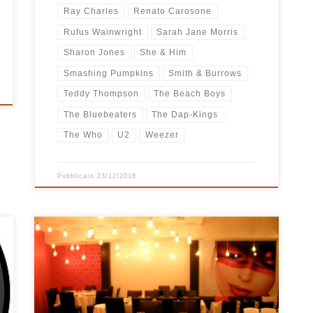
Ray Charles
Renato Carosone
Rufus Wainwright
Sarah Jane Morris
Sharon Jones
She & Him
Smashing Pumpkins
Smith & Burrows
Teddy Thompson
The Beach Boys
The Bluebeaters
The Dap-Kings
The Who
U2
Weezer
Pubblicato
23/12/2018
Playlist composta da Ugo in occasione
dell’inaugurazione del ristorante PIC’canto. Per chi
non lo conosce ancora e non c’è mai stato, il PIC’canto
è situato all’interno della discoteca La Buca a
Montese… si mangia (bene!), si accompagna la cena