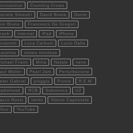
oronavirus
Counting Crows
aniele Silvestri
David Bowie
Dente
on Bruno
Francesco De Gregori
rank
internet
iPad
iPhone
ovanotti
Luca Carboni
Lucio Dalla
assima
meteo montese
ichael Franti
Mina
Natale
neve
aul Weller
Pearl Jam
Perturbazione
eter Gabriel
pioggia
Prince
R.E.M.
adiohead
RCB
Subsonica
U2
asco Rossi
vento
Vinicio Capossela
ilco
YouTube