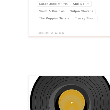
Sarah Jane Morris
She & Him
Smith & Burrows
Sufjan Stevens
The Puppini Sisters
Tracey Thorn
Pubblicato
25/12/2020
Questo, seppur parecchio incasinato, è buon
momento per comporre playlist. Ci sono momenti che
non riesco neppure a immaginarmi davanti ad iTunes
ad ascoltare e scegliere brani, mentre altre volte basta
pochissimo: la scintilla, in questo caso, credo sia partita