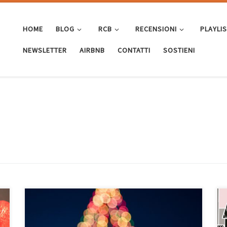
HOME
BLOG
RCB
RECENSIONI
PLAYLI
NEWSLETTER
AIRBNB
CONTATTI
SOSTIENI
E alla fine ci sono caduto anch’io, come tutti i grandi