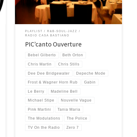
con un buon vino, si ascolta un po’ di musica dal […]
PLAYLIST
R&B-SOUL-JAZZ
RADIO CASA BASTIANO
PIC’canto Ouverture
Bebel Gilberto
Beth Orton
Chris Martin
Chris Stills
Dee Dee Bridgewater
Depeche Mode
Frost & Wagner Horn Rub
Gabin
Le Berry
Madeline Bell
Michael Stipe
Nouvelle Vague
Pink Martini
Tania Maria
The Modulations
The Police
TV On the Radio
Zero 7