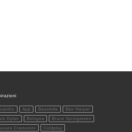
pirazioni
cantho
App
Baustelle
Ben Harper
ob Dylan
Bologna
Bruce Springsteen
esare Cremonini
Coldplay