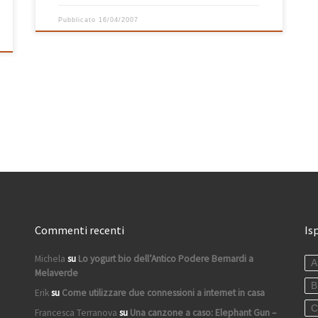
Pubblicato
16/04/2007
Commenti recenti
Is
Michela
su
Lo yogurt bio dell’Antico Podere Bernardi a
A
Melaverde
B
Erik
su
Come utilizzare due connessioni a internet in casa
C
Francesca Terranova
su
Una canzone a caso: Elephant Gun –