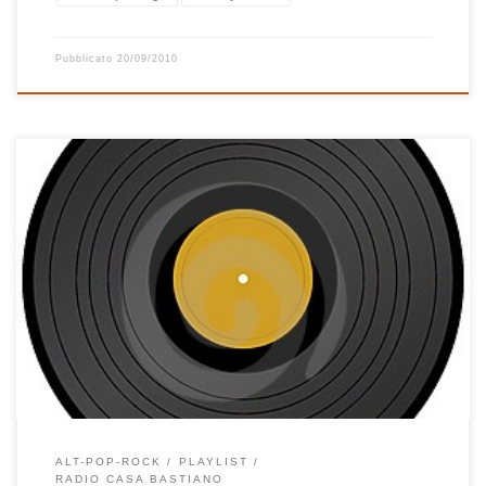
Pubblicato
20/09/2010
Questo, seppur parecchio incasinato, è buon momento per
comporre playlist. Ci sono momenti che non riesco neppure a
immaginarmi davanti ad iTunes ad ascoltare e scegliere brani,
mentre altre volte basta pochissimo: la scintilla, in questo caso,
credo sia partita dai molti dischi ascoltati in questo ultimo periodo
e dalla […]
ALT-POP-ROCK
PLAYLIST
RADIO CASA BASTIANO