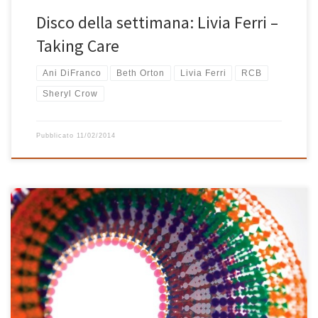
Disco della settimana: Livia Ferri –
Taking Care
Ani DiFranco
Beth Orton
Livia Ferri
RCB
Sheryl Crow
Pubblicato
11/02/2014
L’inizio è soul, poi diventa pop, ma cambia dopo poco arrivando
a toccare qualche nota di jazz. L’elettronica giunge con Bright Star
(Sunset Mix) di Ben Watt, Stimming e Julia Biel (grazie sister per il
consiglio!), poi ancora jazz e pop per finire rock: gli Elbow che
cantano Peter Gabriel […]