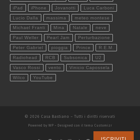
iPad
iPhone
Jovanotti
Luca Carboni
Lucio Dalla
massima
meteo montese
Michael Franti
Mina
Natale
neve
Paul Weller
Pearl Jam
Perturbazione
Peter Gabriel
pioggia
Prince
R.E.M.
Radiohead
RCB
Subsonica
U2
Vasco Rossi
vento
Vinicio Capossela
Wilco
YouTube
© 2026
Casa Bastiano
– Tutti i diritti riservati
Powered by
WP
– Designed con il
tema Customizr
ISCRIVITI