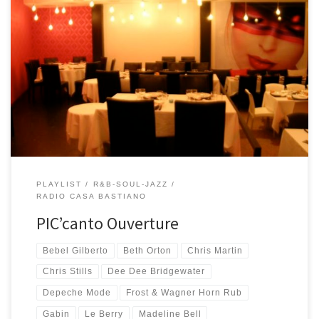
Playlist composta da Ugo in occasione dell’inaugurazione del
ristorante PIC’canto. Per chi non lo conosce ancora e non c’è mai
stato, il PIC’canto è situato all’interno della discoteca La Buca a
Montese… si mangia (bene!), si accompagna la cena con un buon
vino, si ascolta un po’ di musica dal […]
PLAYLIST
R&B-SOUL-JAZZ
RADIO CASA BASTIANO
PIC’canto Ouverture
Bebel Gilberto
Beth Orton
Chris Martin
Chris Stills
Dee Dee Bridgewater
Depeche Mode
Frost & Wagner Horn Rub
Gabin
Le Berry
Madeline Bell