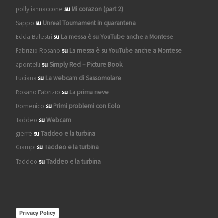
polly iannaccone
su
Mi corazon (part 2)
Sappo
su
Unreal Tournament in quarantena
Edda Balestri
su
La messa è su YouTube anche a Montese
Fabrizio Rosano
su
La messa è su YouTube anche a Montese
apontelli
su
Simply Red – Picture Book
Luciana
su
La webcam di Sassomolare
Rosano Fabrizio
su
La prima neve
Domenico
su
Primi problemi con Eolo
Taddeo
su
Webcam
gierre
su
Taddeo e la turbina
Giampi
su
Taddeo e la turbina
Taddeo
su
Taddeo e la turbina
Privacy Policy