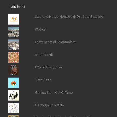
I più letti
Stazione Meteo Montese (MO) - Casa Bastiano
Webcam
La webcam di Sassomolare
A me ricordi
U2 - Ordinary Love
Tutto Bene
Genius: Blur - Out Of Time
Meraviglioso Natale