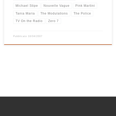
Michael Stipe
Nouvelle Vague
Pink Martini
Tania Maria
The Modulations
The Police
TV On the Radio
Zero 7
Pubblicato
16/04/2007