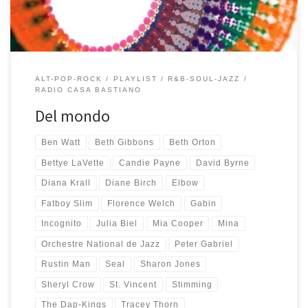
ALT-POP-ROCK
PLAYLIST
R&B-SOUL-JAZZ
RADIO CASA BASTIANO
Del mondo
Ben Watt
Beth Gibbons
Beth Orton
Bettye LaVette
Candie Payne
David Byrne
Diana Krall
Diane Birch
Elbow
Fatboy Slim
Florence Welch
Gabin
Incognito
Julia Biel
Mia Cooper
Mina
Orchestre National de Jazz
Peter Gabriel
Rustin Man
Seal
Sharon Jones
Sheryl Crow
St. Vincent
Stimming
The Dap-Kings
Tracey Thorn