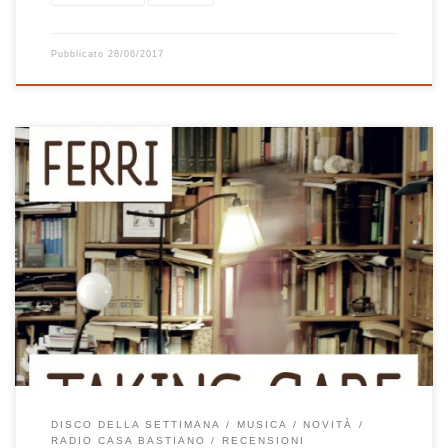
Pubblicato
28/06/2017
C’era proprio bisogno di un disco così nella settimana appena
passata! Taking Care è un disco intimo, caldo, molto casalingo.
Sembra Ani DiFranco, ma non lo è, sembra Sheryl Crow, ma ci
assomiglia solo, sembra Beth Orton, ma solo in certi momenti. E’
Livia Ferri, romana e Taking Care è il […]
DISCO DELLA SETTIMANA
MUSICA
NOVITÀ
RADIO CASA BASTIANO
RECENSIONI