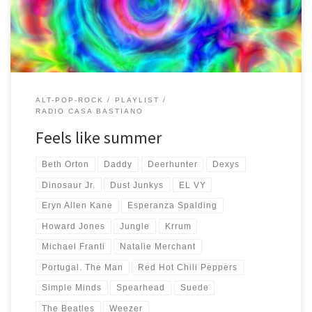
tutto lo spirito estivo di questa […]
ALT-POP-ROCK
PLAYLIST
RADIO CASA BASTIANO
Feels like summer
Beth Orton
Daddy
Deerhunter
Dexys
Dinosaur Jr.
Dust Junkys
EL VY
Eryn Allen Kane
Esperanza Spalding
Howard Jones
Jungle
Krrum
Michael Franti
Natalie Merchant
Portugal. The Man
Red Hot Chili Peppers
Simple Minds
Spearhead
Suede
The Beatles
Weezer