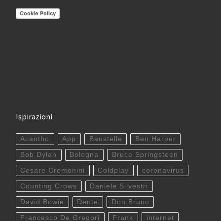
Cookie Policy
Ispirazioni
Acantho
App
Baustelle
Ben Harper
Bob Dylan
Bologna
Bruce Springsteen
Cesare Cremonini
Coldplay
coronavirus
Counting Crows
Daniele Silvestri
David Bowie
Dente
Don Bruno
Francesco De Gregori
Frank
internet