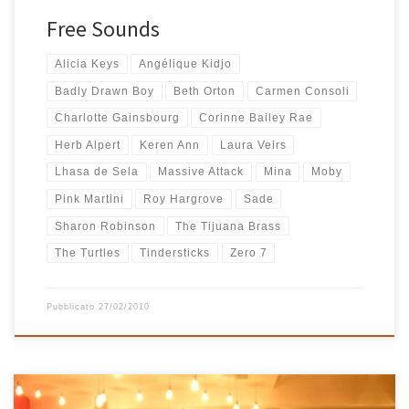
Free Sounds
Alicia Keys
Angélique Kidjo
Badly Drawn Boy
Beth Orton
Carmen Consoli
Charlotte Gainsbourg
Corinne Bailey Rae
Herb Alpert
Keren Ann
Laura Veirs
Lhasa de Sela
Massive Attack
Mina
Moby
Pink Martini
Roy Hargrove
Sade
Sharon Robinson
The Tijuana Brass
The Turtles
Tindersticks
Zero 7
Pubblicato
27/02/2010