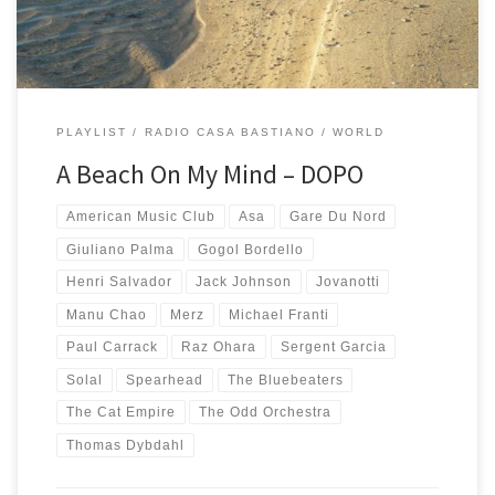
PLAYLIST
RADIO CASA BASTIANO
WORLD
A Beach On My Mind – DOPO
American Music Club
Asa
Gare Du Nord
Giuliano Palma
Gogol Bordello
Henri Salvador
Jack Johnson
Jovanotti
Manu Chao
Merz
Michael Franti
Paul Carrack
Raz Ohara
Sergent Garcia
Solal
Spearhead
The Bluebeaters
The Cat Empire
The Odd Orchestra
Thomas Dybdahl