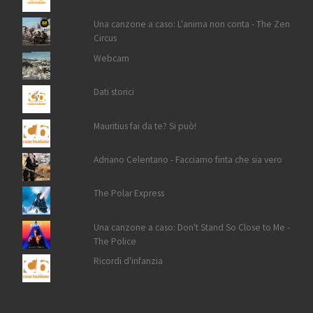
Una canzone a caso: L'anima non conta - The Zen
Circus
Webcam
Dati storici
Mauritius fai da te? Si può!
Adriano Celentano - Facciamo finta che sia vero
The Polar Express
Una canzone a caso: Don't Stand So Close to Me -
The Police
Ricordi d'infanzia