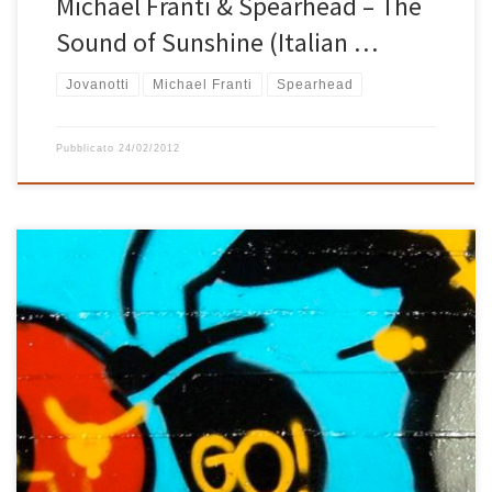
Michael Franti & Spearhead – The
Sound of Sunshine (Italian …
Jovanotti
Michael Franti
Spearhead
Pubblicato
24/02/2012
Vento d’estate cantava Max Gazze in una sua bella canzone di
qualche anno fa ed è proprio dal calore di questi giorni d’agosto
che nasce questa playlist molto estiva, leggera e allegra. Le
canzoni dell’estate ci sono tutte, da The Sound of Sunshine con la
quale Jovanotti ha definitivamente sdoganato […]