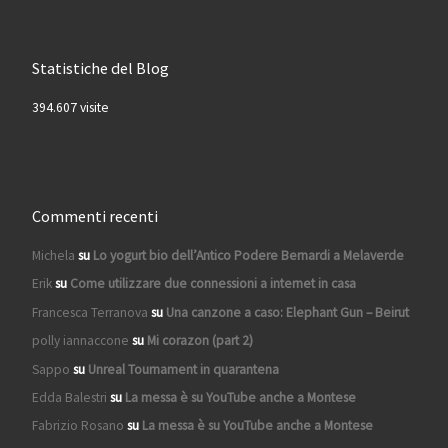
Statistiche del Blog
394.607 visite
Commenti recenti
Michela
su
Lo yogurt bio dell’Antico Podere Bernardi a Melaverde
Erik
su
Come utilizzare due connessioni a internet in casa
Francesca Terranova
su
Una canzone a caso: Elephant Gun – Beirut
polly iannaccone
su
Mi corazon (part 2)
Sappo
su
Unreal Tournament in quarantena
Edda Balestri
su
La messa è su YouTube anche a Montese
Fabrizio Rosano
su
La messa è su YouTube anche a Montese