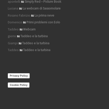
apontelli
su
Simply Red – Picture Book
Luciana
su
La webcam di Sassomolare
Rosano Fabrizio
su
La prima neve
Domenico
su
Primi problemi con Eolo
Taddeo
su
Webcam
gierre
su
Taddeo e la turbina
Giampi
su
Taddeo e la turbina
Taddeo
su
Taddeo e la turbina
Privacy Policy
Cookie Policy