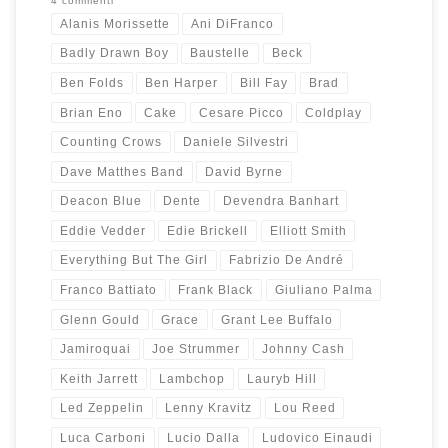
4 commenti
Alanis Morissette
Ani DiFranco
Badly Drawn Boy
Baustelle
Beck
Ben Folds
Ben Harper
Bill Fay
Brad
Brian Eno
Cake
Cesare Picco
Coldplay
Counting Crows
Daniele Silvestri
Dave Matthes Band
David Byrne
Deacon Blue
Dente
Devendra Banhart
Eddie Vedder
Edie Brickell
Elliott Smith
Everything But The Girl
Fabrizio De André
Franco Battiato
Frank Black
Giuliano Palma
Glenn Gould
Grace
Grant Lee Buffalo
Jamiroquai
Joe Strummer
Johnny Cash
Keith Jarrett
Lambchop
Lauryb Hill
Led Zeppelin
Lenny Kravitz
Lou Reed
Luca Carboni
Lucio Dalla
Ludovico Einaudi