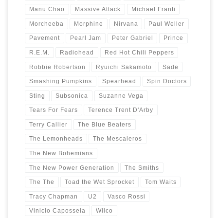
Manu Chao
Massive Attack
Michael Franti
Morcheeba
Morphine
Nirvana
Paul Weller
Pavement
Pearl Jam
Peter Gabriel
Prince
R.E.M.
Radiohead
Red Hot Chili Peppers
Robbie Robertson
Ryuichi Sakamoto
Sade
Smashing Pumpkins
Spearhead
Spin Doctors
Sting
Subsonica
Suzanne Vega
Tears For Fears
Terence Trent D'Arby
Terry Callier
The Blue Beaters
The Lemonheads
The Mescaleros
The New Bohemians
The New Power Generation
The Smiths
The The
Toad the Wet Sprocket
Tom Waits
Tracy Chapman
U2
Vasco Rossi
Vinicio Capossela
Wilco