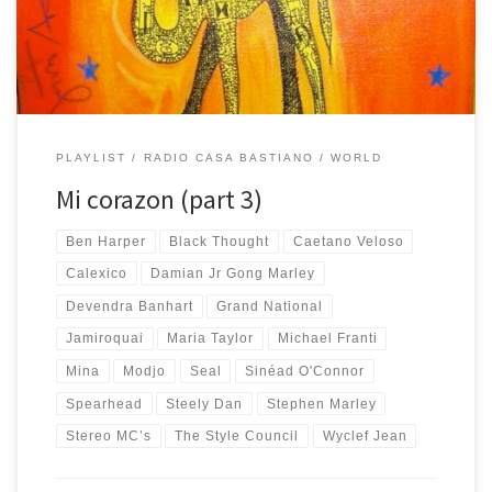
quarantena e ora suonano di nuovo tra le pareti di Casa Bastiano
(per […]
PLAYLIST
RADIO CASA BASTIANO
WORLD
Mi corazon (part 3)
Ben Harper
Black Thought
Caetano Veloso
Calexico
Damian Jr Gong Marley
Devendra Banhart
Grand National
Jamiroquai
Maria Taylor
Michael Franti
Mina
Modjo
Seal
Sinéad O'Connor
Spearhead
Steely Dan
Stephen Marley
Stereo MC’s
The Style Council
Wyclef Jean