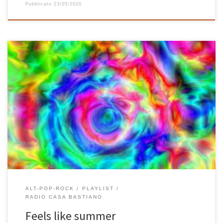
Pubblicato
23/05/2020
Feels like summer è un mix di tanti generi e canzoni, vecchie e
nuove, unite da un sentimento unico verso l’estate e tutte le
sensazioni che questa calda stagione incarna e riesce sempre ad
emanare. S’inizia forte, con due canzoni che racchiudono in sé
tutto lo spirito estivo di questa […]
ALT-POP-ROCK
PLAYLIST
RADIO CASA BASTIANO
Feels like summer