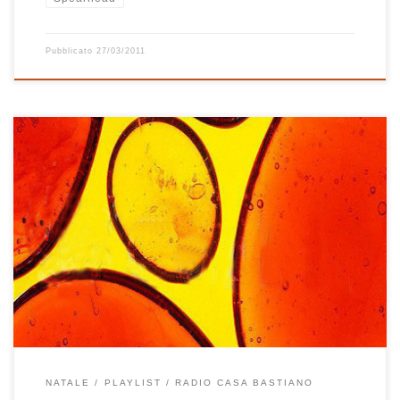
Pubblicato
27/03/2011
Per il Natale dell’anno 2001 la consueta playlist fu doppia. Ricordo
con immensa gioia alcuni dei brani contenuti nei due mitici cd: le
canzoni di Ed Harcourt e Ben Folds nel primo, quelle di Micheal
Franti & Spearhead e Shuggie Otis nel secondo. Riascoltare oggi
questi brani mi emoziona ancora […]
NATALE
PLAYLIST
RADIO CASA BASTIANO