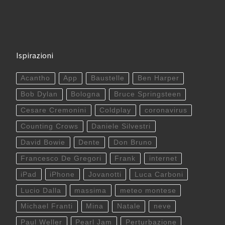
Ispirazioni
Acantho
App
Baustelle
Ben Harper
Bob Dylan
Bologna
Bruce Springsteen
Cesare Cremonini
Coldplay
coronavirus
Counting Crows
Daniele Silvestri
David Bowie
Dente
Don Bruno
Francesco De Gregori
Frank
internet
iPad
iPhone
Jovanotti
Luca Carboni
Lucio Dalla
massima
meteo montese
Michael Franti
Mina
Natale
neve
Paul Weller
Pearl Jam
Perturbazione