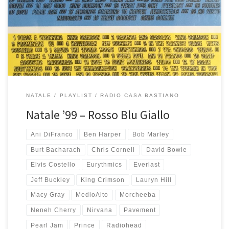
una gialla. L’idea dell’etichetta fu pessima, in quanto oggi questi
cd non sono praticamente più leggibili, ma la musica in essi
contenuta rimane sublime. Si parte da Spearhead, […]
NATALE
PLAYLIST
RADIO CASA BASTIANO
Natale ’99 – Rosso Blu Giallo
Ani DiFranco
Ben Harper
Bob Marley
Burt Bacharach
Chris Cornell
David Bowie
Elvis Costello
Eurythmics
Everlast
Jeff Buckley
King Crimson
Lauryn Hill
Macy Gray
MedioAlto
Morcheeba
Neneh Cherry
Nirvana
Pavement
Pearl Jam
Prince
Radiohead