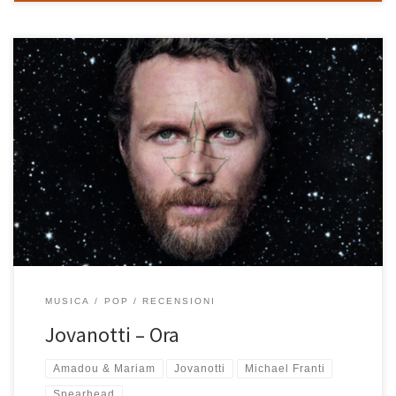
Anticipato da quel gran singolo che è Tutto l’amore che ho, è
uscito a fine gennaio Ora con i suoi 25 brani che Lorenzo definisce
non un album, ma una playlist. Grande energia, positività e
allegria, come sempre, ma anche gran sound e interessanti
collaborazioni (Amadou & Mariam e Michael […]
MUSICA
POP
RECENSIONI
Jovanotti – Ora
Amadou & Mariam
Jovanotti
Michael Franti
Spearhead