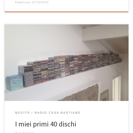
Pubblicato
27/10/2014
Oggi compio 40 anni e, tra i vari bilanci che pesano su questa
giornata, ho deciso di farne uno anche musicale. Non è una
classifica, non ci sono primi e ultimi posti, solo una lista di dischi
che inizialmente dovevano essere 40, ma sono diventati
NOVITÀ
RADIO CASA BASTIANO
I miei primi 40 dischi