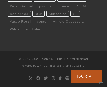
Peter Gabriel
pioggia
Prince
R.E.M.
Radiohead
RCB
Subsonica
U2
Vasco Rossi
vento
Vinicio Capossela
Wilco
YouTube
© 2026
Casa Bastiano
– Tutti i diritti riservati
Powered by
WP
– Designed con il
tema Customizr
ISCRIVITI
Le tue preferenze relative alla privacy
Informativa sulla raccolta