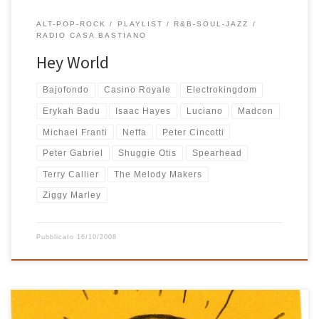
ALT-POP-ROCK
PLAYLIST
R&B-SOUL-JAZZ
RADIO CASA BASTIANO
Hey World
Bajofondo
Casino Royale
Electrokingdom
Erykah Badu
Isaac Hayes
Luciano
Madcon
Michael Franti
Neffa
Peter Cincotti
Peter Gabriel
Shuggie Otis
Spearhead
Terry Callier
The Melody Makers
Ziggy Marley
Pubblicato
16/10/2008