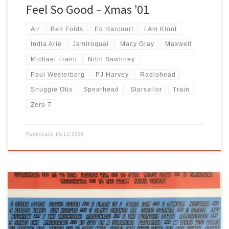
Feel So Good – Xmas ’01
Air
Ben Folds
Ed Harcourt
I Am Kloot
India Arie
Jamiroquai
Macy Gray
Maxwell
Michael Franti
Nitin Sawhney
Paul Westerberg
PJ Harvey
Radiohead
Shuggie Otis
Spearhead
Starsailor
Train
Zero 7
Pubblicato
10/12/2008
Per il Natale dell’anno 1999 esagerai veramente: 3 playlist = 3 cd
identificati da un’etichetta adesiva colorata, una rossa, una blu e