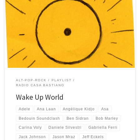
Potremmo considerare questa playlist il seguito naturale della
serie primaverile A Beach On My Mind (prima e dopo), anche se
forse Wake Up World risente di più dei primi caldi estivi e della
voglia di stare fuori all’aria aperta. Ho ascoltato molte volte questa
playlist nelle fresche passeggiate all’alba in […]
ALT-POP-ROCK
PLAYLIST
RADIO CASA BASTIANO
Wake Up World
Adele
Ana Laan
Angélique Kidjo
Asa
Bedouin Soundclash
Ben Sidran
Bob Marley
Carina Voly
Daniele Silvestri
Gabriella Ferri
Jack Johnson
Jason Mraz
Jeff Eckels