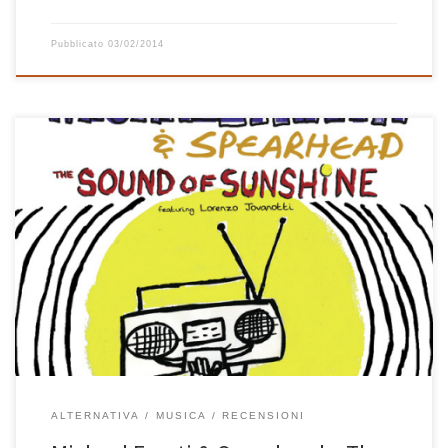
Pubblicato
03/02/2014
Per tutti quelli che vogliono che sia sempre estate, che amano
divertirsi e sorridere questo è il brano migliore che ci sia. The
Sound of Sunshine (Italian Version)[feat. Lorenzo Jovanotti] –
Single è il perfetto adattamento in italiano della canzone che dà il
titolo all’ultimo album di Michael Franti & Spearhead. […]
ALTERNATIVA
MUSICA
RECENSIONI