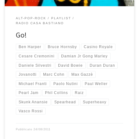
ALT-POP-ROCK
PLAYLIST
RADIO CASA BASTIANO
Go!
Ben Harper
Bruce Hornsby
Casino Royale
Cesare Cremonini
Damian Jr Gong Marley
Daniele Silvestri
David Bowie
Duran Duran
Jovanotti
Marc Cohn
Max Gazzè
Michael Franti
Paolo Nutini
Paul Weller
Pearl Jam
Phil Collins
Raiz
Skunk Anansie
Spearhead
Superheavy
Vasco Rossi
Pubblicato
24/08/2011