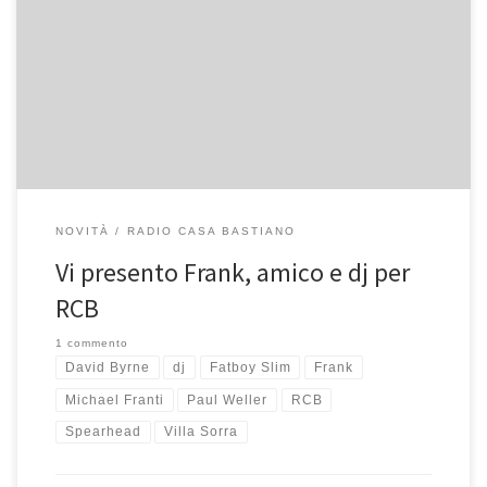
Conosco Frank perché lui conosce alcuni miei amici di qualche
anno più grandi e in passato è capitato che ci siamo visti e
incrociati passando in compagnia piacevoli serate. Non ci siamo
mai frequentati tanto, forse sarebbe più corretto dire siamo
conoscenti anziché amici. Pensate, parecchi anni fa c’è anche […]
NOVITÀ
RADIO CASA BASTIANO
Vi presento Frank, amico e dj per
RCB
1 commento
David Byrne
dj
Fatboy Slim
Frank
Michael Franti
Paul Weller
RCB
Spearhead
Villa Sorra