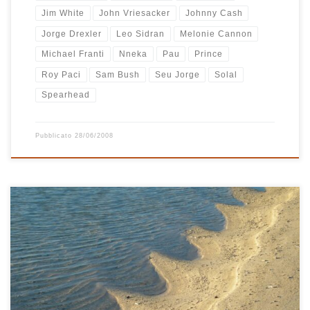
Jim White
John Vriesacker
Johnny Cash
Jorge Drexler
Leo Sidran
Melonie Cannon
Michael Franti
Nneka
Pau
Prince
Roy Paci
Sam Bush
Seu Jorge
Solal
Spearhead
Pubblicato
28/06/2008
Al rientro dalla bella vacanza a Mauritius ho composto la parte 2
della fortunata “A Beach On My Mind”. Con la mente ancora libera
e il fresco ricordo del colore del mare, di verdi paesaggi,
splendide albe, meravigliosi tramonti, ottimi sapori e profumati
odori è nata questa nuova playlist che […]