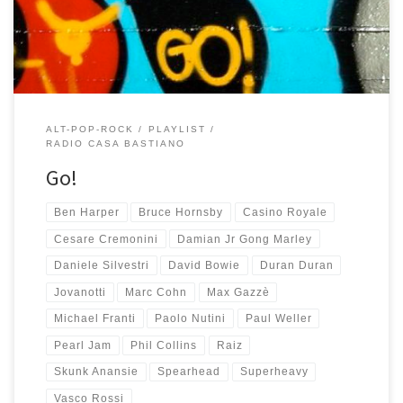
quale Jovanotti ha definitivamente sdoganato […]
ALT-POP-ROCK
PLAYLIST
RADIO CASA BASTIANO
Go!
Ben Harper
Bruce Hornsby
Casino Royale
Cesare Cremonini
Damian Jr Gong Marley
Daniele Silvestri
David Bowie
Duran Duran
Jovanotti
Marc Cohn
Max Gazzè
Michael Franti
Paolo Nutini
Paul Weller
Pearl Jam
Phil Collins
Raiz
Skunk Anansie
Spearhead
Superheavy
Vasco Rossi