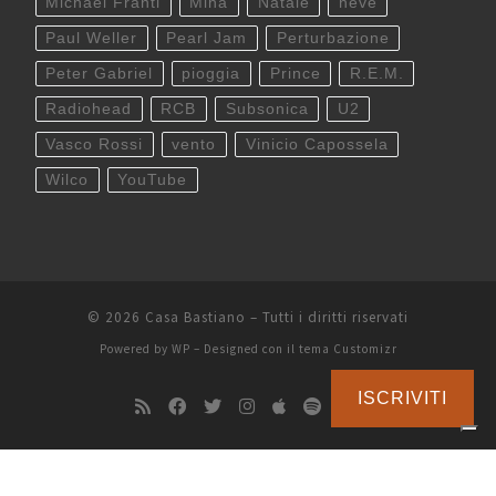
Michael Franti
Mina
Natale
neve
Paul Weller
Pearl Jam
Perturbazione
Peter Gabriel
pioggia
Prince
R.E.M.
Radiohead
RCB
Subsonica
U2
Vasco Rossi
vento
Vinicio Capossela
Wilco
YouTube
© 2026
Casa Bastiano
– Tutti i diritti riservati
Powered by
WP
– Designed con il
tema Customizr
ISCRIVITI
Le tue preferenze relative alla privacy