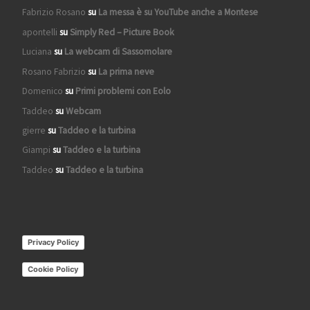
Fabrizio Rosano
su
La messa è su YouTube anche a Montese
apontelli
su
Simply Red – Picture Book
Luciana
su
La webcam di Sassomolare
Rosano Fabrizio
su
La prima neve
Domenico
su
Primi problemi con Eolo
Taddeo
su
Webcam
gierre
su
Taddeo e la turbina
Giampi
su
Taddeo e la turbina
Taddeo
su
Taddeo e la turbina
Privacy Policy
Cookie Policy