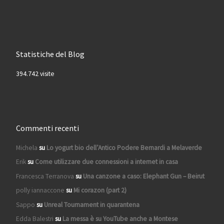
Statistiche del Blog
394.742 visite
Commenti recenti
Michela
su
Lo yogurt bio dell’Antico Podere Bernardi a Melaverde
Erik
su
Come utilizzare due connessioni a internet in casa
Francesca Terranova
su
Una canzone a caso: Elephant Gun – Beirut
polly iannaccone
su
Mi corazon (part 2)
Sappo
su
Unreal Tournament in quarantena
Edda Balestri
su
La messa è su YouTube anche a Montese