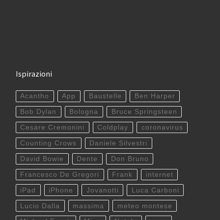
Ispirazioni
Acantho
App
Baustelle
Ben Harper
Bob Dylan
Bologna
Bruce Springsteen
Cesare Cremonini
Coldplay
coronavirus
Counting Crows
Daniele Silvestri
David Bowie
Dente
Don Bruno
Francesco De Gregori
Frank
internet
iPad
iPhone
Jovanotti
Luca Carboni
Lucio Dalla
massima
meteo montese