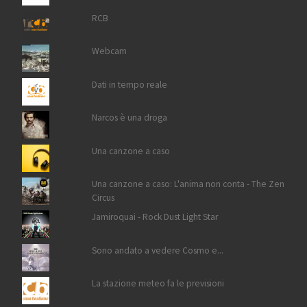
RCB
Webcam
Dati in tempo reale
Narcos è una droga
Una canzone a caso
Una canzone a caso: L'anima non conta - The Zen
Circus
Jamiroquai - Rock Dust Light Star
Sono andato a vedere Cosmo e...
La stazione meteo fa le previsioni