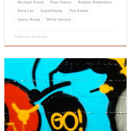
Michael Franti
Paul Simon
Robbie Robertson
Sara Lov
Superheavy
The Kooks
Vasco Rossi
Willie Nelson
Pubblicato
30/12/2011
Vento d’estate cantava Max Gazze in una sua bella canzone di
qualche anno fa ed è proprio dal calore di questi giorni d’agosto
che nasce questa playlist molto estiva, leggera e allegra. Le
canzoni dell’estate ci sono tutte, da The Sound of Sunshine con la
quale Jovanotti ha definitivamente sdoganato […]