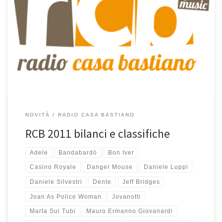
Fine anno, tempo di bilanci e classifiche per RCB. Le statistiche
dicono che dal 1 gennaio 2011 ad oggi si sono collegati alla radio
ben 16.303 ascoltatori unici provenienti da USA, Italia, Canada,
Inghilterra, Giappone, Francia, Nuova Zelanda, Romania,
Norvegia, Russia, Spagna, Repubblica Ceca, Filippine, Polonia,
Germania, Colombia e Messico […]
NOVITÀ
RADIO CASA BASTIANO
RCB 2011 bilanci e classifiche
Adele
Bandabardò
Bon Iver
Casino Royale
Danger Mouse
Daniele Luppi
Daniele Silvestri
Dente
Jeff Bridges
Joan As Police Woman
Jovanotti
Marta Sui Tubi
Mauro Ermanno Giovanardi