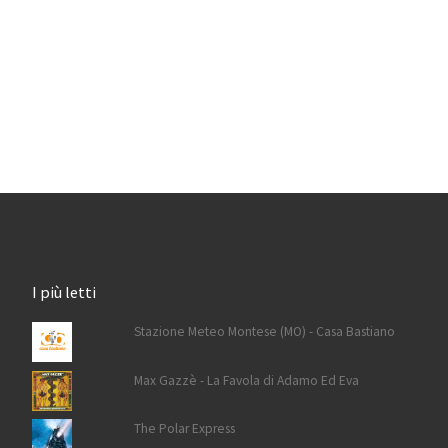
I più letti
Stazione Meteo Montese (MO) - Casa Bastiano
Max Gazzè - La Favola di Adamo Ed Eva
The Polar Express