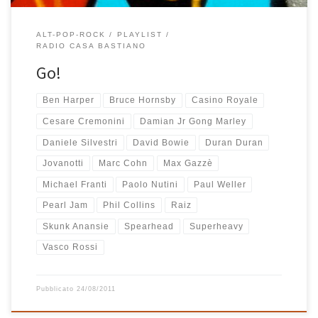
ALT-POP-ROCK
PLAYLIST
RADIO CASA BASTIANO
Go!
Ben Harper
Bruce Hornsby
Casino Royale
Cesare Cremonini
Damian Jr Gong Marley
Daniele Silvestri
David Bowie
Duran Duran
Jovanotti
Marc Cohn
Max Gazzè
Michael Franti
Paolo Nutini
Paul Weller
Pearl Jam
Phil Collins
Raiz
Skunk Anansie
Spearhead
Superheavy
Vasco Rossi
Pubblicato
24/08/2011