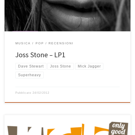
essersi incatenata […]
MUSICA
POP
RECENSIONI
Joss Stone – LP1
Dave Stewart
Joss Stone
Mick Jagger
Superheavy
Pubblicato
24/02/2012