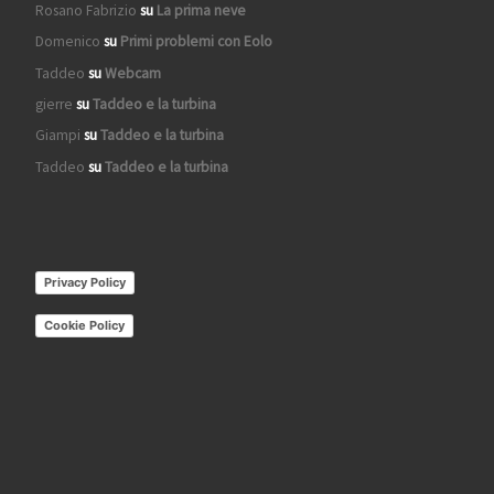
Rosano Fabrizio
su
La prima neve
Domenico
su
Primi problemi con Eolo
Taddeo
su
Webcam
gierre
su
Taddeo e la turbina
Giampi
su
Taddeo e la turbina
Taddeo
su
Taddeo e la turbina
Privacy Policy
Cookie Policy