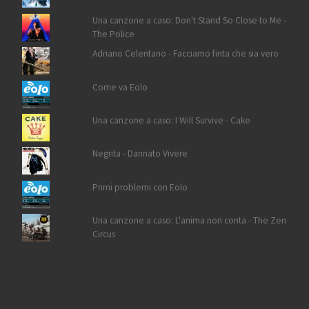
Una canzone a caso: Don't Stand So Close to Me -
The Police
Adriano Celentano - Facciamo finta che sia vero
Come va Eolo
Una canzone a caso: I Will Survive - Cake
Negrita - Dannato Vivere
Primi problemi con Eolo
Una canzone a caso: L'anima non conta - The Zen
Circus