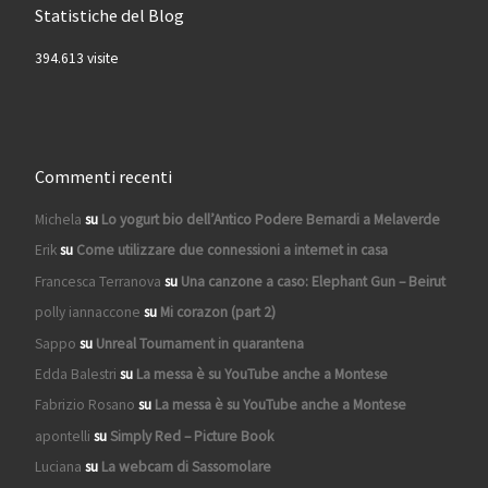
Statistiche del Blog
394.613 visite
Commenti recenti
Michela
su
Lo yogurt bio dell’Antico Podere Bernardi a Melaverde
Erik
su
Come utilizzare due connessioni a internet in casa
Francesca Terranova
su
Una canzone a caso: Elephant Gun – Beirut
polly iannaccone
su
Mi corazon (part 2)
Sappo
su
Unreal Tournament in quarantena
Edda Balestri
su
La messa è su YouTube anche a Montese
Fabrizio Rosano
su
La messa è su YouTube anche a Montese
apontelli
su
Simply Red – Picture Book
Luciana
su
La webcam di Sassomolare