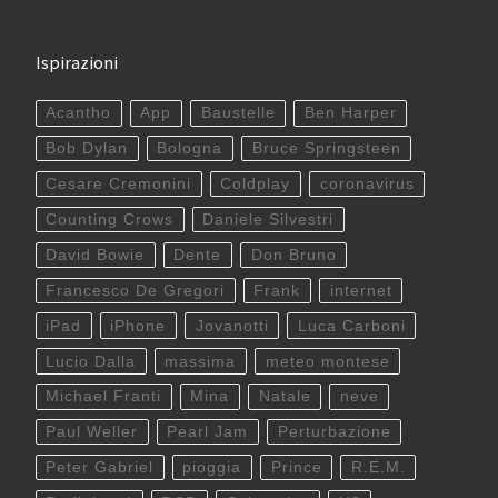
Ispirazioni
Acantho
App
Baustelle
Ben Harper
Bob Dylan
Bologna
Bruce Springsteen
Cesare Cremonini
Coldplay
coronavirus
Counting Crows
Daniele Silvestri
David Bowie
Dente
Don Bruno
Francesco De Gregori
Frank
internet
iPad
iPhone
Jovanotti
Luca Carboni
Lucio Dalla
massima
meteo montese
Michael Franti
Mina
Natale
neve
Paul Weller
Pearl Jam
Perturbazione
Peter Gabriel
pioggia
Prince
R.E.M.