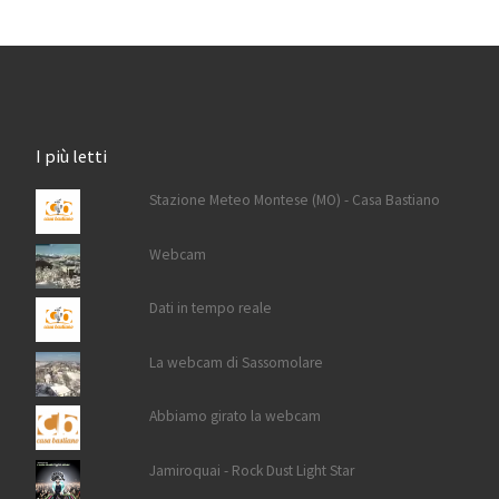
I più letti
Stazione Meteo Montese (MO) - Casa Bastiano
Webcam
Dati in tempo reale
La webcam di Sassomolare
Abbiamo girato la webcam
Jamiroquai - Rock Dust Light Star