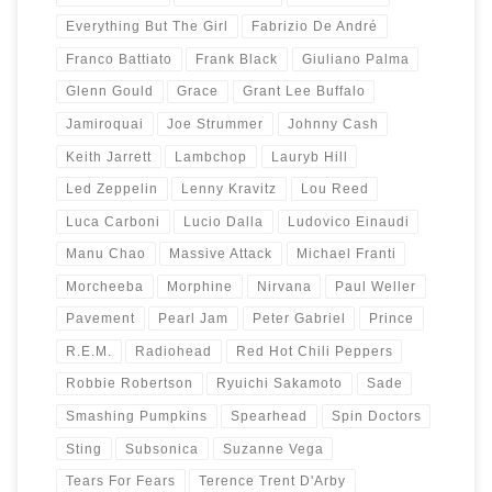
Everything But The Girl
Fabrizio De André
Franco Battiato
Frank Black
Giuliano Palma
Glenn Gould
Grace
Grant Lee Buffalo
Jamiroquai
Joe Strummer
Johnny Cash
Keith Jarrett
Lambchop
Lauryb Hill
Led Zeppelin
Lenny Kravitz
Lou Reed
Luca Carboni
Lucio Dalla
Ludovico Einaudi
Manu Chao
Massive Attack
Michael Franti
Morcheeba
Morphine
Nirvana
Paul Weller
Pavement
Pearl Jam
Peter Gabriel
Prince
R.E.M.
Radiohead
Red Hot Chili Peppers
Robbie Robertson
Ryuichi Sakamoto
Sade
Smashing Pumpkins
Spearhead
Spin Doctors
Sting
Subsonica
Suzanne Vega
Tears For Fears
Terence Trent D'Arby