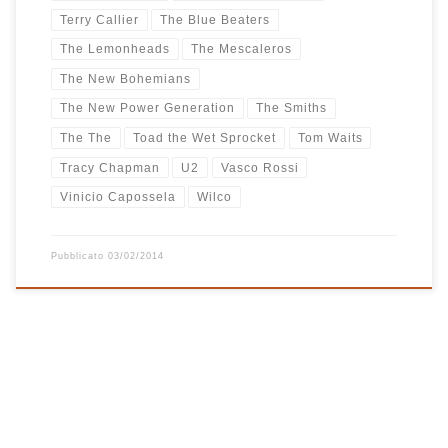
Terry Callier
The Blue Beaters
The Lemonheads
The Mescaleros
The New Bohemians
The New Power Generation
The Smiths
The The
Toad the Wet Sprocket
Tom Waits
Tracy Chapman
U2
Vasco Rossi
Vinicio Capossela
Wilco
Pubblicato
03/02/2014