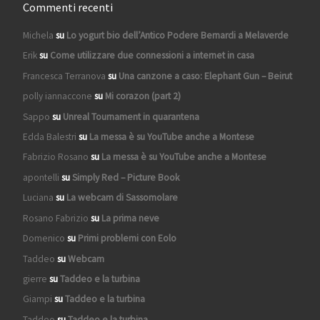
Commenti recenti
Michela
su
Lo yogurt bio dell’Antico Podere Bernardi a Melaverde
Erik
su
Come utilizzare due connessioni a internet in casa
Francesca Terranova
su
Una canzone a caso: Elephant Gun – Beirut
polly iannaccone
su
Mi corazon (part 2)
Sappo
su
Unreal Tournament in quarantena
Edda Balestri
su
La messa è su YouTube anche a Montese
Fabrizio Rosano
su
La messa è su YouTube anche a Montese
apontelli
su
Simply Red – Picture Book
Luciana
su
La webcam di Sassomolare
Rosano Fabrizio
su
La prima neve
Domenico
su
Primi problemi con Eolo
Taddeo
su
Webcam
gierre
su
Taddeo e la turbina
Giampi
su
Taddeo e la turbina
Taddeo
su
Taddeo e la turbina