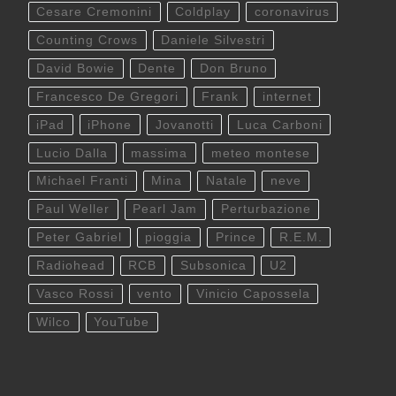
Cesare Cremonini
Coldplay
coronavirus
Counting Crows
Daniele Silvestri
David Bowie
Dente
Don Bruno
Francesco De Gregori
Frank
internet
iPad
iPhone
Jovanotti
Luca Carboni
Lucio Dalla
massima
meteo montese
Michael Franti
Mina
Natale
neve
Paul Weller
Pearl Jam
Perturbazione
Peter Gabriel
pioggia
Prince
R.E.M.
Radiohead
RCB
Subsonica
U2
Vasco Rossi
vento
Vinicio Capossela
Wilco
YouTube