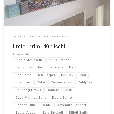
che inizialmente dovevano essere 40, ma sono diventati
NOVITÀ
RADIO CASA BASTIANO
I miei primi 40 dischi
4 commenti
Alanis Morissette
Ani DiFranco
Badly Drawn Boy
Baustelle
Beck
Ben Folds
Ben Harper
Bill Fay
Brad
Brian Eno
Cake
Cesare Picco
Coldplay
Counting Crows
Daniele Silvestri
Dave Matthes Band
David Byrne
Deacon Blue
Dente
Devendra Banhart
Eddie Vedder
Edie Brickell
Elliott Smith