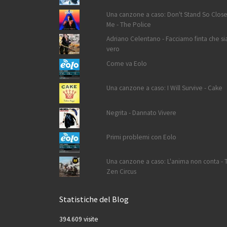
Una canzone a caso: Don't Stand So Close
Me - The Police
Adriano Celentano - Facciamo finta che si
vero
Come va Eolo
Una canzone a caso: I Will Survive - Cake
Negrita - Dannato Vivere
Primi problemi con Eolo
Una canzone a caso: L'anima non conta - 
Zen Circus
Statistiche del Blog
394.609 visite