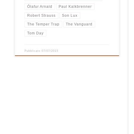
Ólafur Arnald
Paul Kalkbrenner
Robert Strauss
Son Lux
The Temper Trap
The Vanguard
Tom Day
Pubblicato
07/07/2015