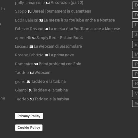
polly iannaccone
su
Mi corazon (part 2)
D
 to
Sappo
su
Unreal Tournament in quarantena
D
Edda Balestri
su
La messa è su YouTube anche a Montese
a
F
Fabrizio Rosano
su
La messa è su YouTube anche a Montese
J
apontelli
su
Simply Red – Picture Book
m
Luciana
su
La webcam di Sassomolare
M
Rosano Fabrizio
su
La prima neve
Domenico
su
Primi problemi con Eolo
P
Taddeo
su
Webcam
P
gierre
su
Taddeo e la turbina
R
Giampi
su
Taddeo e la turbina
V
The
Taddeo
su
Taddeo e la turbina
W
Privacy Policy
Cookie Policy