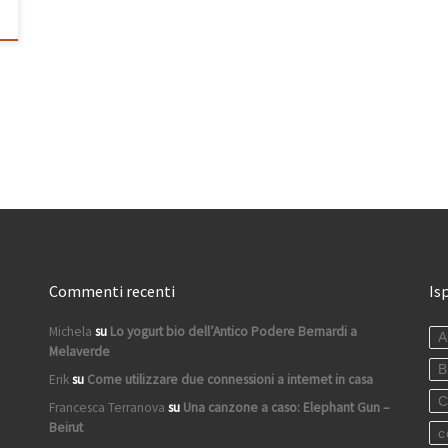
Commenti recenti
Is
Michela
su
Lo yogurt bio dell’Antico Podere Bernardi a
A
Melaverde
B
Erik
su
Come utilizzare due connessioni a internet in casa
C
Francesca Terranova
su
Una canzone a caso: Elephant Gun –
Beirut
c