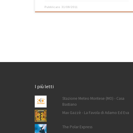
Pubblicato
31/08/2011
I più letti
Stazione Meteo Montese (MO) - Casa
Bastiano
Max Gazzè - La Favola di Adamo Ed Eva
The Polar Express