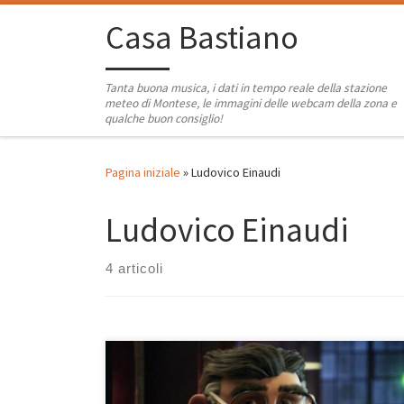
Passa al contenuto
Casa Bastiano
Tanta buona musica, i dati in tempo reale della stazione
meteo di Montese, le immagini delle webcam della zona e
qualche buon consiglio!
Pagina iniziale
»
Ludovico Einaudi
Ludovico Einaudi
4 articoli
L’abbiamo visto insieme ai bimbi e al cane sul divano
mentre fuori nevicava e ci ha emozionato. D’accordo,