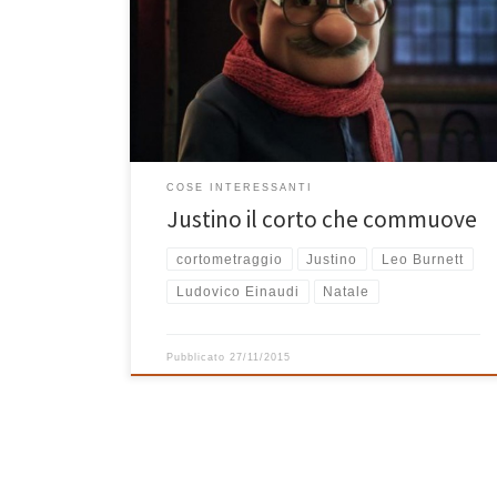
direte voi, siamo cuori teneri a Casa Bastiano ed il
contesto era perfetto per goderselo, ma devo dire
che c’è di più in questo cortometraggio realizzato
dall’agenzia pubblicitaria Leo Burnett per
pubblicizzare […]
COSE INTERESSANTI
Justino il corto che commuove
cortometraggio
Justino
Leo Burnett
Ludovico Einaudi
Natale
Pubblicato
27/11/2015