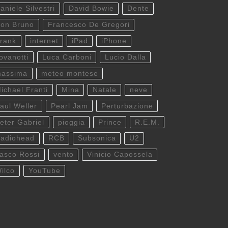
aniele Silvestri
David Bowie
Dente
on Bruno
Francesco De Gregori
rank
internet
iPad
iPhone
ovanotti
Luca Carboni
Lucio Dalla
assima
meteo montese
ichael Franti
Mina
Natale
neve
aul Weller
Pearl Jam
Perturbazione
eter Gabriel
pioggia
Prince
R.E.M.
adiohead
RCB
Subsonica
U2
asco Rossi
vento
Vinicio Capossela
ilco
YouTube