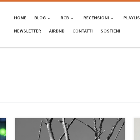
HOME
BLOG
RCB
RECENSIONI
PLAYLI
NEWSLETTER
AIRBNB
CONTATTI
SOSTIENI
Come ogni martedì, l’amico Frank delizia gli ascoltatori