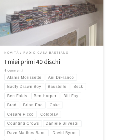
questa giornata, ho deciso di farne uno anche
musicale. Non è una classifica, non ci sono primi e
ultimi posti, solo una lista di dischi che inizialmente
dovevano essere 40, ma sono diventati
NOVITÀ
RADIO CASA BASTIANO
I miei primi 40 dischi
4 commenti
Alanis Morissette
Ani DiFranco
Badly Drawn Boy
Baustelle
Beck
Ben Folds
Ben Harper
Bill Fay
Brad
Brian Eno
Cake
Cesare Picco
Coldplay
Counting Crows
Daniele Silvestri
Dave Matthes Band
David Byrne