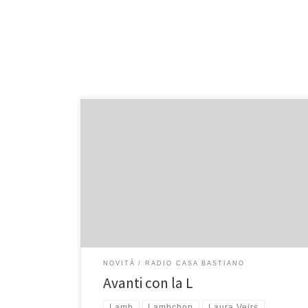
Dopo la A, la C, la D, la F, la B, la P, la S, la V + W, la J, la
M e la U entrano nella sempre più ricca playlist di
Radio Casa Bastiano le canzoni a 4 e 5 stelle di artisti
che iniziano con la lettera […]
NOVITÀ
RADIO CASA BASTIANO
Avanti con la L
Lamb
Lambchop
Laura Veirs