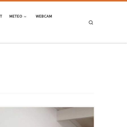
ST
METEO
WEBCAM
Search
Oggi compio 40 anni e, tra i vari bilanci che pesano su