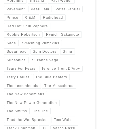
Morphine
Nirvana
Paul Weller
Pavement
Pearl Jam
Peter Gabriel
Prince
R.E.M.
Radiohead
Red Hot Chili Peppers
Robbie Robertson
Ryuichi Sakamoto
Sade
Smashing Pumpkins
Spearhead
Spin Doctors
Sting
Subsonica
Suzanne Vega
Tears For Fears
Terence Trent D'Arby
Terry Callier
The Blue Beaters
The Lemonheads
The Mescaleros
The New Bohemians
The New Power Generation
The Smiths
The The
Toad the Wet Sprocket
Tom Waits
Tracy Chapman
U2
Vasco Rossi