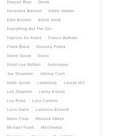
Deacon Blue
Dente
Devendra Banhart
Eddie Vedder
Edie Brickell
Elliott Smith
Everything But The Girl
Fabrizio De André
Franco Battiato
Frank Black
Giuliano Palma
Glenn Gould
Grace
Grant Lee Buffalo
Jamiroquai
Joe Strummer
Johnny Cash
Keith Jarrett
Lambchop
Lauryb Hill
Led Zeppelin
Lenny Kravitz
Lou Reed
Luca Carboni
Lucio Dalla
Ludovico Einaudi
Manu Chao
Massive Attack
Michael Franti
Morcheeba