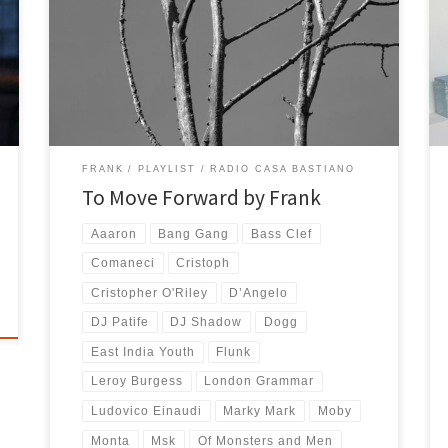
di Radio Casa Bastiano con le sue scelte musicali
sempre nuove e molto azzeccate. Sono sempre
decisamente interessanti e mai banali i percorsi
musicali che ci propone tutti martedì dalle 20 in poi su
RCB e le 23 le tracce selezionate oggi da […]
FRANK
PLAYLIST
RADIO CASA BASTIANO
To Move Forward by Frank
Aaaron
Bang Gang
Bass Clef
Comaneci
Cristoph
Cristopher O'Riley
D’Angelo
DJ Patife
DJ Shadow
Dogg
East India Youth
Flunk
Leroy Burgess
London Grammar
Ludovico Einaudi
Marky Mark
Moby
Monta
Msk
Of Monsters and Men