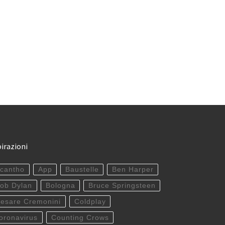
pirazioni
cantho
App
Baustelle
Ben Harper
ob Dylan
Bologna
Bruce Springsteen
esare Cremonini
Coldplay
oronavirus
Counting Crows