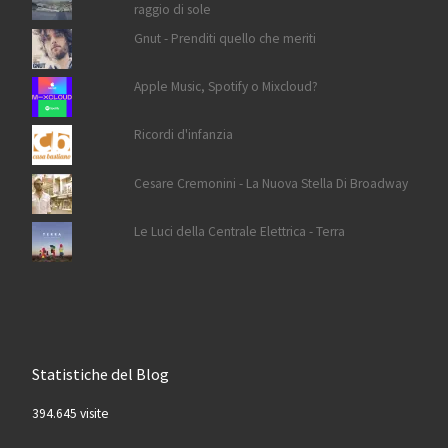
raggio di sole
Gnut - Prenditi quello che meriti
Apple Music, Spotify o Mixcloud?
Ricordi d'infanzia
Cesare Cremonini - La Nuova Stella Di Broadway
Le Luci della Centrale Elettrica - Terra
Statistiche del Blog
394.645 visite