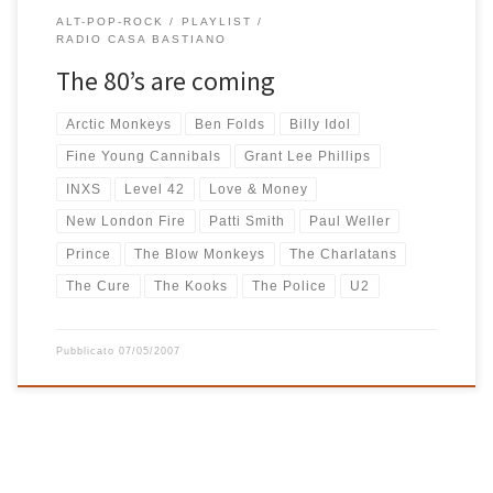
ALT-POP-ROCK
PLAYLIST
RADIO CASA BASTIANO
The 80’s are coming
Arctic Monkeys
Ben Folds
Billy Idol
Fine Young Cannibals
Grant Lee Phillips
INXS
Level 42
Love & Money
New London Fire
Patti Smith
Paul Weller
Prince
The Blow Monkeys
The Charlatans
The Cure
The Kooks
The Police
U2
Pubblicato
07/05/2007