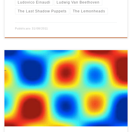
Ludovico Einaudi
Ludwig Van Beethoven
The Last Shadow Puppets
The Lemonheads
Pubblicato
31/08/2011
Playlist un po’ ’80, ma non troppo… da Patti Smith che si diverte a
cantare Everybody Wants to Rule the World dei Tears for Fears a
Ben Folds e Grant Lee Phillips che ripescano In Between Days e
Boys Don’t Cry dei Cure… senza dimenticare alcuni mitici originali
di quel […]