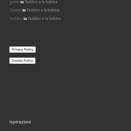
gierre
su
Taddeo e la turbina
Giampi
su
Taddeo e la turbina
Taddeo
su
Taddeo e la turbina
Privacy Policy
Cookie Policy
Ispirazioni