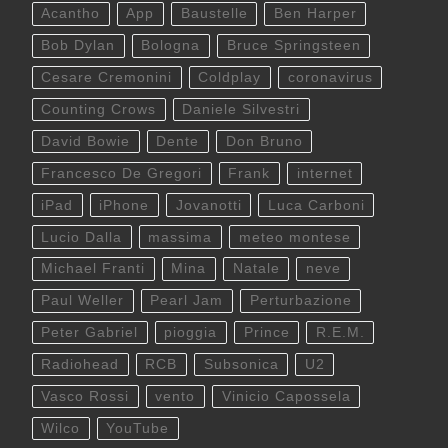
Acantho
App
Baustelle
Ben Harper
Bob Dylan
Bologna
Bruce Springsteen
Cesare Cremonini
Coldplay
coronavirus
Counting Crows
Daniele Silvestri
David Bowie
Dente
Don Bruno
Francesco De Gregori
Frank
internet
iPad
iPhone
Jovanotti
Luca Carboni
Lucio Dalla
massima
meteo montese
Michael Franti
Mina
Natale
neve
Paul Weller
Pearl Jam
Perturbazione
Peter Gabriel
pioggia
Prince
R.E.M.
Radiohead
RCB
Subsonica
U2
Vasco Rossi
vento
Vinicio Capossela
Wilco
YouTube