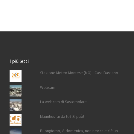
I più letti
Stazione Meteo Montese (MO) - Casa Bastiano
Webcam
La webcam di Sassomolare
Mauritius fai da te? Si può!
Buongiorno, è domenica, non nevica e c'è un