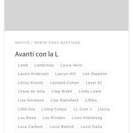
NOVITÀ
RADIO CASA BASTIANO
Avanti con la L
Lamb
Lambchop
Laura Veirs
Laurie Anderson
Lauryn Hill
Led Zeppelin
Lenny Kravitz
Leonard Cohen
Level 42
Lhasa de Sela
Limp Bizkit
Linda Lewis
Lisa Germano
Lisa Stansfield
Litfiba
Little Axe
Living Colour
LL Cool J
Llorca
Lou Reed
Lou Rhodes
Louis Armstrong
Luca Carboni
Lucio Battisti
Lucio Dalla