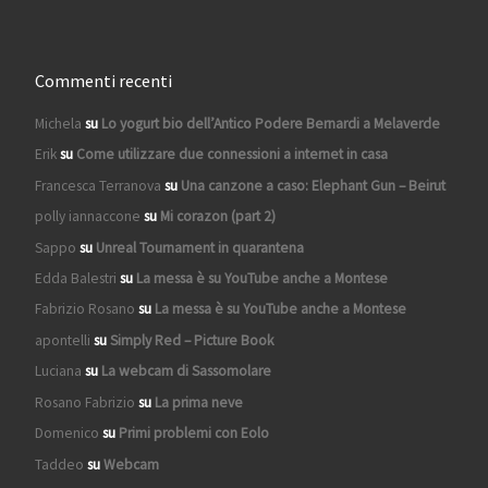
Commenti recenti
Michela
su
Lo yogurt bio dell’Antico Podere Bernardi a Melaverde
Erik
su
Come utilizzare due connessioni a internet in casa
Francesca Terranova
su
Una canzone a caso: Elephant Gun – Beirut
polly iannaccone
su
Mi corazon (part 2)
Sappo
su
Unreal Tournament in quarantena
Edda Balestri
su
La messa è su YouTube anche a Montese
Fabrizio Rosano
su
La messa è su YouTube anche a Montese
apontelli
su
Simply Red – Picture Book
Luciana
su
La webcam di Sassomolare
Rosano Fabrizio
su
La prima neve
Domenico
su
Primi problemi con Eolo
Taddeo
su
Webcam