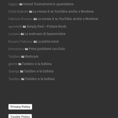
Sappo
su
Unreal Tournament in quarantena
Edda Balestri
su
La messa è su YouTube anche a Montese
Fabrizio Rosano
su
La messa è su YouTube anche a Montese
apontelli
su
Simply Red – Picture Book
Luciana
su
La webcam di Sassomolare
Rosano Fabrizio
su
La prima neve
Domenico
su
Primi problemi con Eolo
Taddeo
su
Webcam
gierre
su
Taddeo e la turbina
Giampi
su
Taddeo e la turbina
Taddeo
su
Taddeo e la turbina
Privacy Policy
Cookie Policy