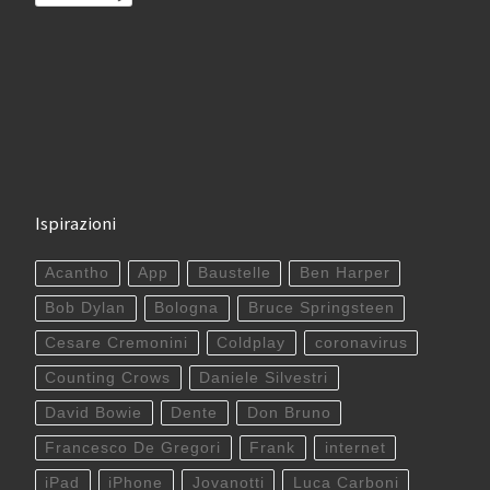
Ispirazioni
Acantho
App
Baustelle
Ben Harper
Bob Dylan
Bologna
Bruce Springsteen
Cesare Cremonini
Coldplay
coronavirus
Counting Crows
Daniele Silvestri
David Bowie
Dente
Don Bruno
Francesco De Gregori
Frank
internet
iPad
iPhone
Jovanotti
Luca Carboni