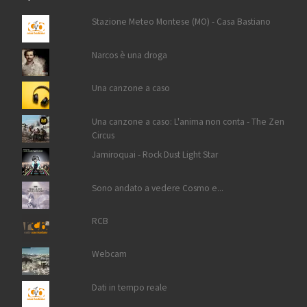
Stazione Meteo Montese (MO) - Casa Bastiano
Narcos è una droga
Una canzone a caso
Una canzone a caso: L'anima non conta - The Zen
Circus
Jamiroquai - Rock Dust Light Star
Sono andato a vedere Cosmo e...
RCB
Webcam
Dati in tempo reale