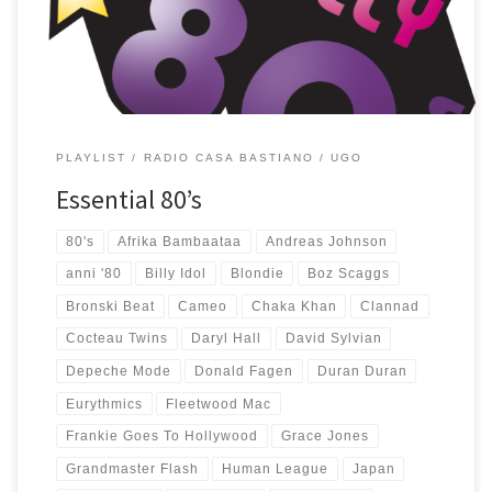
ricordi dei mitici anni 80. […]
PLAYLIST
RADIO CASA BASTIANO
UGO
Essential 80’s
80's
Afrika Bambaataa
Andreas Johnson
anni '80
Billy Idol
Blondie
Boz Scaggs
Bronski Beat
Cameo
Chaka Khan
Clannad
Cocteau Twins
Daryl Hall
David Sylvian
Depeche Mode
Donald Fagen
Duran Duran
Eurythmics
Fleetwood Mac
Frankie Goes To Hollywood
Grace Jones
Grandmaster Flash
Human League
Japan