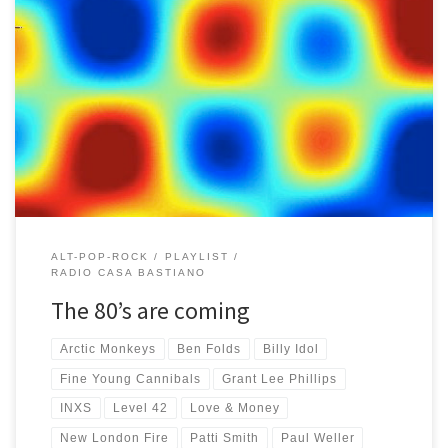
Playlist un po’ ’80, ma non troppo… da Patti Smith che si diverte a
cantare Everybody Wants to Rule the World dei Tears for Fears a
Ben Folds e Grant Lee Phillips che ripescano In Between Days e
Boys Don’t Cry dei Cure… senza dimenticare alcuni mitici originali
di quel […]
ALT-POP-ROCK
PLAYLIST
RADIO CASA BASTIANO
The 80’s are coming
Arctic Monkeys
Ben Folds
Billy Idol
Fine Young Cannibals
Grant Lee Phillips
INXS
Level 42
Love & Money
New London Fire
Patti Smith
Paul Weller