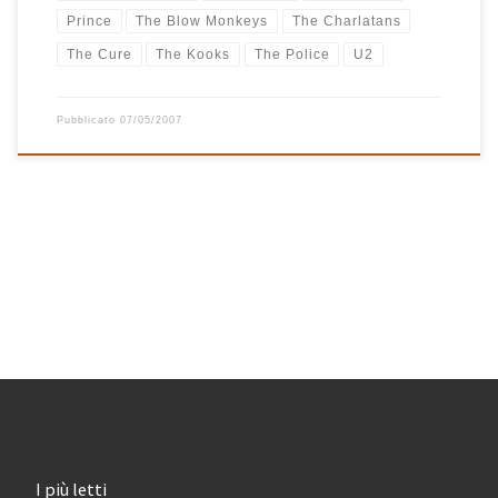
Prince
The Blow Monkeys
The Charlatans
The Cure
The Kooks
The Police
U2
Pubblicato
07/05/2007
I più letti