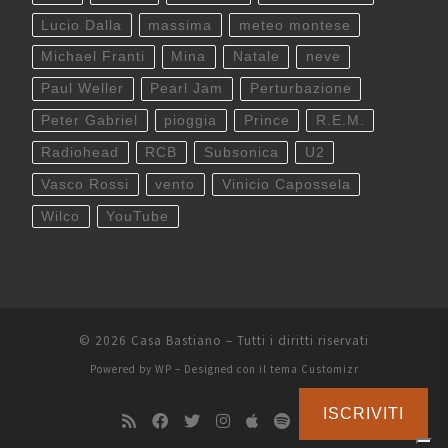
Lucio Dalla
massima
meteo montese
Michael Franti
Mina
Natale
neve
Paul Weller
Pearl Jam
Perturbazione
Peter Gabriel
pioggia
Prince
R.E.M.
Radiohead
RCB
Subsonica
U2
Vasco Rossi
vento
Vinicio Capossela
Wilco
YouTube
© 2026
Casa Bastiano
– Tutti i diritti riservati
Powered by
WP
– Designed con il
tema Customizr
ISCRIVITI