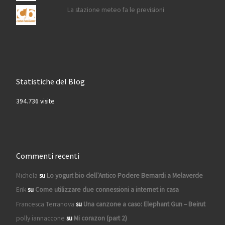
La stazione meteo fa le previsioni
Statistiche del Blog
394.736 visite
Commenti recenti
Michela
su
Lo yogurt bio dell’Antico Podere Bernardi a Melaverde
Erik
su
Come utilizzare due connessioni a internet in casa
Francesca Terranova
su
Una canzone a caso: Elephant Gun – Beirut
polly iannaccone
su
Mi corazon (part 2)