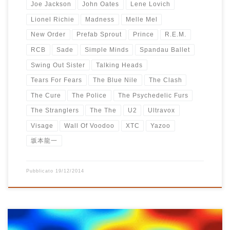
Joe Jackson
John Oates
Lene Lovich
Lionel Richie
Madness
Melle Mel
New Order
Prefab Sprout
Prince
R.E.M.
RCB
Sade
Simple Minds
Spandau Ballet
Swing Out Sister
Talking Heads
Tears For Fears
The Blue Nile
The Clash
The Cure
The Police
The Psychedelic Furs
The Stranglers
The The
U2
Ultravox
Visage
Wall Of Voodoo
XTC
Yazoo
坂本龍一
Pubblicato
19/12/2014