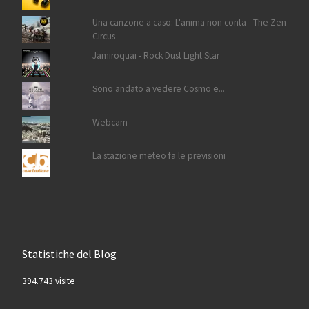
Una canzone a caso: L'anima non conta - The Zen
Circus
Jamiroquai - Rock Dust Light Star
Sono andato a vedere Cosmo e...
Webcam
La stazione meteo fa le previsioni
Statistiche del Blog
394.743 visite