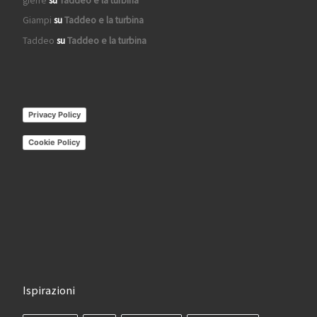
gierre
su
Taddeo e la turbina
Giampi
su
Taddeo e la turbina
Taddeo
su
Taddeo e la turbina
Privacy Policy
Cookie Policy
Ispirazioni