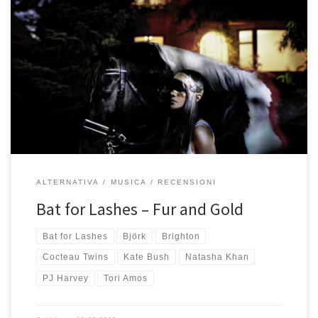
Björk? Tori Amos? Kate Bush? Cocteau Twins? PJ Harvey? No,
semplicemente Natasha Khan da Brighton. Polistrumentista
cantante anglo-pachistana dirige un quartetto tutto al femminile
che ha stregato Devendra Banhart e Radiohead. La ragazza è
parecchio talentuosa e centra
ALTERNATIVA
MUSICA
RECENSIONI
Bat for Lashes – Fur and Gold
Bat for Lashes
Björk
Brighton
Cocteau Twins
Kate Bush
Natasha Khan
PJ Harvey
Tori Amos