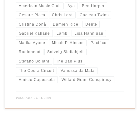
American Music Club
Ayo
Ben Harper
Cesare Picco
Chris Lord
Cocteau Twins
Cristina Donà
Damien Rice
Dente
Gabriel Kahane
Lamb
Lisa Hannigan
Malika Ayane
Micah P. Hinson
Pacifico
Radiohead
Solveig Slettahjell
Stefano Bollani
The Bad Plus
The Opera Circuit
Vanessa da Mata
Vinicio Capossela
Willard Grant Conspiracy
Pubblicato
27/04/2009