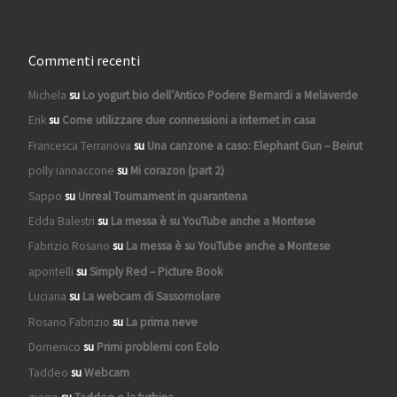
Commenti recenti
Michela
su
Lo yogurt bio dell’Antico Podere Bernardi a Melaverde
Erik
su
Come utilizzare due connessioni a internet in casa
Francesca Terranova
su
Una canzone a caso: Elephant Gun – Beirut
polly iannaccone
su
Mi corazon (part 2)
Sappo
su
Unreal Tournament in quarantena
Edda Balestri
su
La messa è su YouTube anche a Montese
Fabrizio Rosano
su
La messa è su YouTube anche a Montese
apontelli
su
Simply Red – Picture Book
Luciana
su
La webcam di Sassomolare
Rosano Fabrizio
su
La prima neve
Domenico
su
Primi problemi con Eolo
Taddeo
su
Webcam