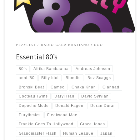
ricordi dei mitici anni 80. […]
PLAYLIST
RADIO CASA BASTIANO
UGO
Essential 80’s
80's
Afrika Bambaataa
Andreas Johnson
anni '80
Billy Idol
Blondie
Boz Scaggs
Bronski Beat
Cameo
Chaka Khan
Clannad
Cocteau Twins
Daryl Hall
David Sylvian
Depeche Mode
Donald Fagen
Duran Duran
Eurythmics
Fleetwood Mac
Frankie Goes To Hollywood
Grace Jones
Grandmaster Flash
Human League
Japan