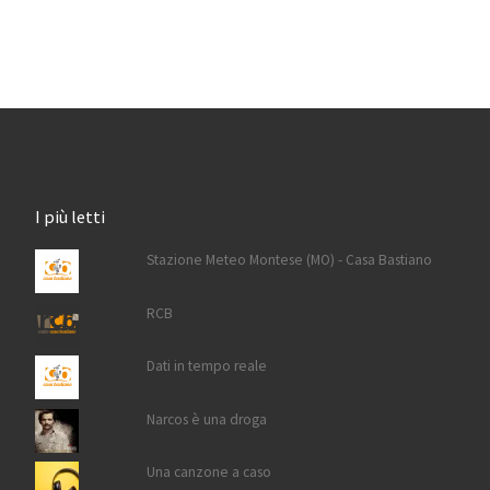
I più letti
Stazione Meteo Montese (MO) - Casa Bastiano
RCB
Dati in tempo reale
Narcos è una droga
Una canzone a caso