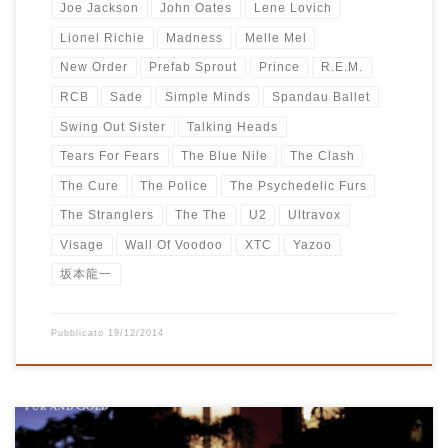
Joe Jackson
John Oates
Lene Lovich
Lionel Richie
Madness
Melle Mel
New Order
Prefab Sprout
Prince
R.E.M.
RCB
Sade
Simple Minds
Spandau Ballet
Swing Out Sister
Talking Heads
Tears For Fears
The Blue Nile
The Clash
The Cure
The Police
The Psychedelic Furs
The Stranglers
The The
U2
Ultravox
Visage
Wall Of Voodoo
XTC
Yazoo
坂本龍一
Pubblicato
19/12/2014