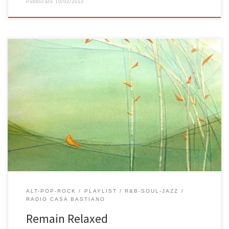
Pubblicato
10/02/2012
Playlist morbida, delicata, di fine inverno. Le giornate iniziano ad
allungarsi, ma la primavera stenta ancora ad arrivare. C’è ancora
bisogno di calma e tranquillità e di tanta buona musica. E’ per
questo che ho scelto, tra i tanti brani ascoltati ultimamente, quelli
che più si avvicinavano a questo cambiamento […]
ALT-POP-ROCK
PLAYLIST
R&B-SOUL-JAZZ
RADIO CASA BASTIANO
Remain Relaxed