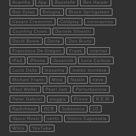
Acantho
App
Baustelle
Ben Harper
Bob Dylan
Bologna
Bruce Springsteen
Cesare Cremonini
Coldplay
coronavirus
Counting Crows
Daniele Silvestri
David Bowie
Dente
Don Bruno
Francesco De Gregori
Frank
internet
iPad
iPhone
Jovanotti
Luca Carboni
Lucio Dalla
massima
meteo montese
Michael Franti
Mina
Natale
neve
Paul Weller
Pearl Jam
Perturbazione
Peter Gabriel
pioggia
Prince
R.E.M.
Radiohead
RCB
Subsonica
U2
Vasco Rossi
vento
Vinicio Capossela
Wilco
YouTube