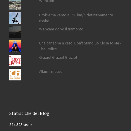
Webcam
Problema vento a 156 km/h definitivamente
risolto
Webcam dopo il tramonto
Una canzone a caso: Don't Stand So Close to Me -
The Police
Grazie! Grazie! Grazie!
Allarmi meteo
Statistiche del Blog
394.525 visite