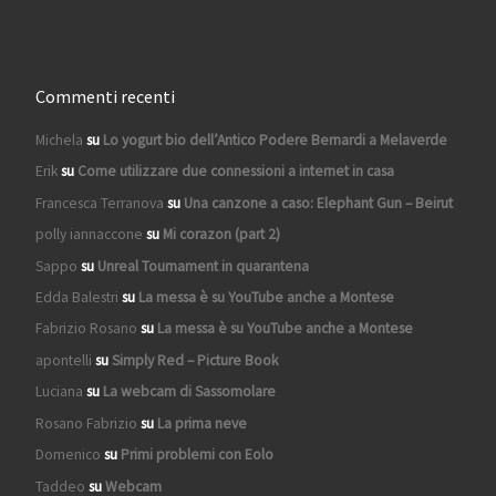
Commenti recenti
Michela
su
Lo yogurt bio dell’Antico Podere Bernardi a Melaverde
Erik
su
Come utilizzare due connessioni a internet in casa
Francesca Terranova
su
Una canzone a caso: Elephant Gun – Beirut
polly iannaccone
su
Mi corazon (part 2)
Sappo
su
Unreal Tournament in quarantena
Edda Balestri
su
La messa è su YouTube anche a Montese
Fabrizio Rosano
su
La messa è su YouTube anche a Montese
apontelli
su
Simply Red – Picture Book
Luciana
su
La webcam di Sassomolare
Rosano Fabrizio
su
La prima neve
Domenico
su
Primi problemi con Eolo
Taddeo
su
Webcam