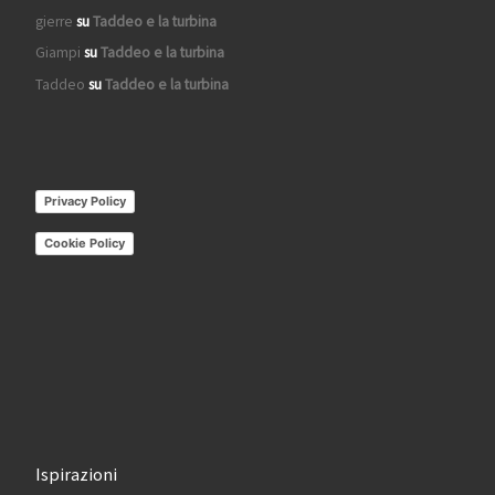
gierre
su
Taddeo e la turbina
Giampi
su
Taddeo e la turbina
Taddeo
su
Taddeo e la turbina
Privacy Policy
Cookie Policy
Ispirazioni