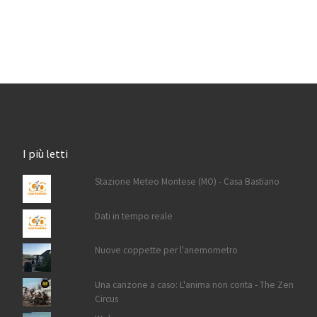
I più letti
Stazione Meteo Montese (MO) - Casa Bastiano
Dati in tempo reale
Nuove coppette per l'anemometro
Una canzone a caso: L'anima non conta - The Zen
Circus