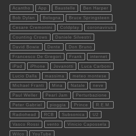
Acantho
App
Baustelle
Ben Harper
Bob Dylan
Bologna
Bruce Springsteen
Cesare Cremonini
Coldplay
coronavirus
Counting Crows
Daniele Silvestri
David Bowie
Dente
Don Bruno
Francesco De Gregori
Frank
internet
iPad
iPhone
Jovanotti
Luca Carboni
Lucio Dalla
massima
meteo montese
Michael Franti
Mina
Natale
neve
Paul Weller
Pearl Jam
Perturbazione
Peter Gabriel
pioggia
Prince
R.E.M.
Radiohead
RCB
Subsonica
U2
Vasco Rossi
vento
Vinicio Capossela
Wilco
YouTube