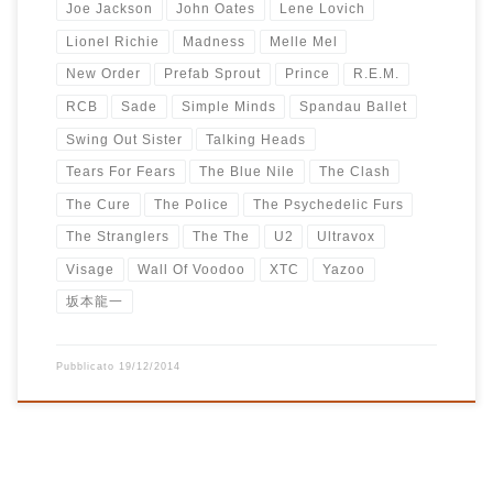
Joe Jackson
John Oates
Lene Lovich
Lionel Richie
Madness
Melle Mel
New Order
Prefab Sprout
Prince
R.E.M.
RCB
Sade
Simple Minds
Spandau Ballet
Swing Out Sister
Talking Heads
Tears For Fears
The Blue Nile
The Clash
The Cure
The Police
The Psychedelic Furs
The Stranglers
The The
U2
Ultravox
Visage
Wall Of Voodoo
XTC
Yazoo
坂本龍一
Pubblicato
19/12/2014