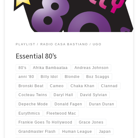
ricordi dei mitici anni 80. […]
PLAYLIST
RADIO CASA BASTIANO
UGO
Essential 80’s
80's
Afrika Bambaataa
Andreas Johnson
anni '80
Billy Idol
Blondie
Boz Scaggs
Bronski Beat
Cameo
Chaka Khan
Clannad
Cocteau Twins
Daryl Hall
David Sylvian
Depeche Mode
Donald Fagen
Duran Duran
Eurythmics
Fleetwood Mac
Frankie Goes To Hollywood
Grace Jones
Grandmaster Flash
Human League
Japan