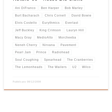
Ani DiFranco
Ben Harper
Bob Marley
Burt Bacharach
Chris Cornell
David Bowie
Elvis Costello
Eurythmics
Everlast
Jeff Buckley
King Crimson
Lauryn Hill
Macy Gray
MedioAlto
Morcheeba
Neneh Cherry
Nirvana
Pavement
Pearl Jam
Prince
Radiohead
Soul Coughing
Spearhead
The Cranberries
The Lemonheads
The Wailers
U2
Wilco
Pubblicato
08/12/2008