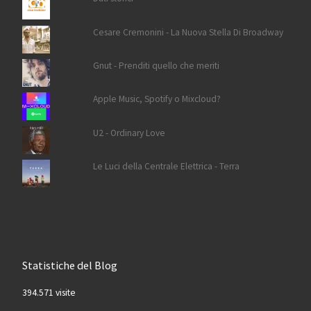
Cesare Cremonini - La Nuova Stella Di Broadway
Gnut - Prenditi quello che meriti
Apple Music, Spotify o Mixcloud?
U2 - Ordinary Love
Le Luci della Centrale Elettrica - Terra
Statistiche del Blog
394.571 visite