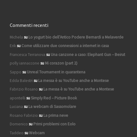
Commenti recenti
Michela
su
Lo yogurt bio dell’Antico Podere Bernardi a Melaverde
Erik
su
Come utilizzare due connessioni a internet in casa
Francesca Terranova
su
Una canzone a caso: Elephant Gun – Beirut
polly iannaccone
su
Mi corazon (part 2)
Sappo
su
Unreal Tournament in quarantena
Edda Balestri
su
La messa è su YouTube anche a Montese
Fabrizio Rosano
su
La messa è su YouTube anche a Montese
apontelli
su
Simply Red – Picture Book
Luciana
su
La webcam di Sassomolare
Rosano Fabrizio
su
La prima neve
Domenico
su
Primi problemi con Eolo
Taddeo
su
Webcam