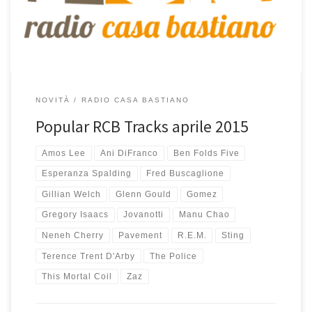
successo di pubblico su RCB nel mese […]
NOVITÀ
RADIO CASA BASTIANO
Popular RCB Tracks aprile 2015
Amos Lee
Ani DiFranco
Ben Folds Five
Esperanza Spalding
Fred Buscaglione
Gillian Welch
Glenn Gould
Gomez
Gregory Isaacs
Jovanotti
Manu Chao
Neneh Cherry
Pavement
R.E.M.
Sting
Terence Trent D'Arby
The Police
This Mortal Coil
Zaz