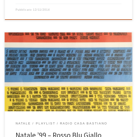
Pubblicato
12/11/2014
Per il Natale dell’anno 1999 esagerai veramente: 3 playlist = 3 cd
identificati da un’etichetta adesiva colorata, una rossa, una blu e
una gialla. L’idea dell’etichetta fu pessima, in quanto oggi questi
cd non sono praticamente più leggibili, ma la musica in essi
contenuta rimane sublime. Si parte da Spearhead, […]
NATALE
PLAYLIST
RADIO CASA BASTIANO
Natale ’99 – Rosso Blu Giallo