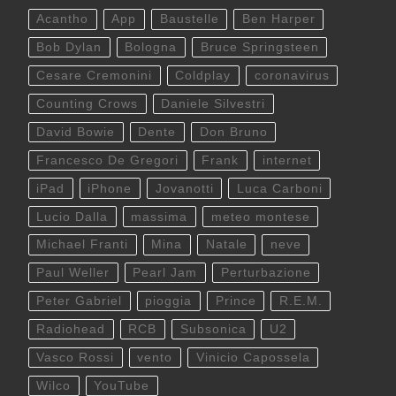
Acantho
App
Baustelle
Ben Harper
Bob Dylan
Bologna
Bruce Springsteen
Cesare Cremonini
Coldplay
coronavirus
Counting Crows
Daniele Silvestri
David Bowie
Dente
Don Bruno
Francesco De Gregori
Frank
internet
iPad
iPhone
Jovanotti
Luca Carboni
Lucio Dalla
massima
meteo montese
Michael Franti
Mina
Natale
neve
Paul Weller
Pearl Jam
Perturbazione
Peter Gabriel
pioggia
Prince
R.E.M.
Radiohead
RCB
Subsonica
U2
Vasco Rossi
vento
Vinicio Capossela
Wilco
YouTube