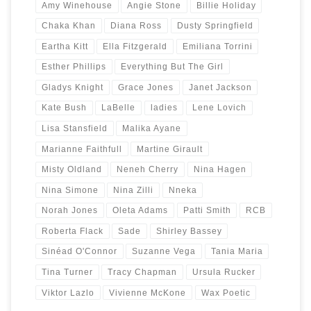
Amy Winehouse
Angie Stone
Billie Holiday
Chaka Khan
Diana Ross
Dusty Springfield
Eartha Kitt
Ella Fitzgerald
Emiliana Torrini
Esther Phillips
Everything But The Girl
Gladys Knight
Grace Jones
Janet Jackson
Kate Bush
LaBelle
ladies
Lene Lovich
Lisa Stansfield
Malika Ayane
Marianne Faithfull
Martine Girault
Misty Oldland
Neneh Cherry
Nina Hagen
Nina Simone
Nina Zilli
Nneka
Norah Jones
Oleta Adams
Patti Smith
RCB
Roberta Flack
Sade
Shirley Bassey
Sinéad O'Connor
Suzanne Vega
Tania Maria
Tina Turner
Tracy Chapman
Ursula Rucker
Viktor Lazlo
Vivienne McKone
Wax Poetic