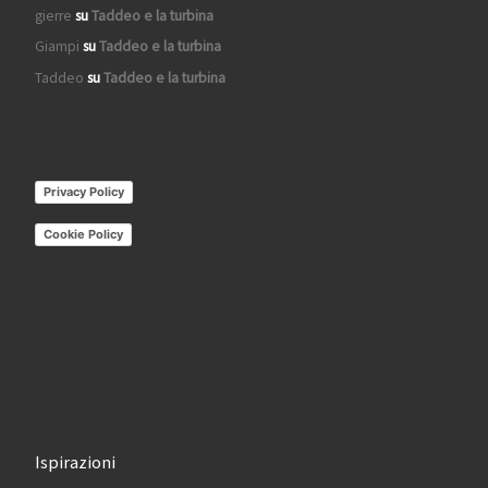
gierre
su
Taddeo e la turbina
Giampi
su
Taddeo e la turbina
Taddeo
su
Taddeo e la turbina
Privacy Policy
Cookie Policy
Ispirazioni