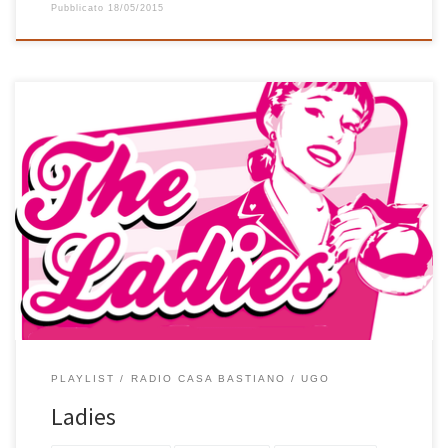
Pubblicato
18/05/2015
E’ talmente ricca di belle canzoni questa playlist di Ugo dedicata
alle Ladies della musica che non so da dove iniziare a
commentarla. Date uno sguardo ai numerosi tag di questo articolo
per rendervene conto: 42 canzoni storiche per quasi 3 ore di
ottima musica che parte da Nina Simone, […]
PLAYLIST
RADIO CASA BASTIANO
UGO
Ladies