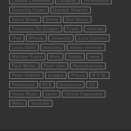
Cesare Cremonini
Coldplay
coronavirus
Counting Crows
Daniele Silvestri
David Bowie
Dente
Don Bruno
Francesco De Gregori
Frank
internet
iPad
iPhone
Jovanotti
Luca Carboni
Lucio Dalla
massima
meteo montese
Michael Franti
Mina
Natale
neve
Paul Weller
Pearl Jam
Perturbazione
Peter Gabriel
pioggia
Prince
R.E.M.
Radiohead
RCB
Subsonica
U2
Vasco Rossi
vento
Vinicio Capossela
Wilco
YouTube