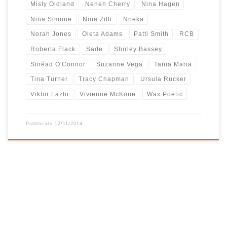
Misty Oldland
Neneh Cherry
Nina Hagen
Nina Simone
Nina Zilli
Nneka
Norah Jones
Oleta Adams
Patti Smith
RCB
Roberta Flack
Sade
Shirley Bassey
Sinéad O'Connor
Suzanne Vega
Tania Maria
Tina Turner
Tracy Chapman
Ursula Rucker
Viktor Lazlo
Vivienne McKone
Wax Poetic
Pubblicato
12/11/2014