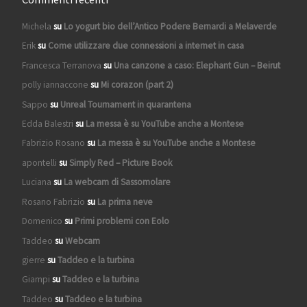
Michela
su
Lo yogurt bio dell’Antico Podere Bernardi a Melaverde
Erik
su
Come utilizzare due connessioni a internet in casa
Francesca Terranova
su
Una canzone a caso: Elephant Gun – Beirut
polly iannaccone
su
Mi corazon (part 2)
Sappo
su
Unreal Tournament in quarantena
Edda Balestri
su
La messa è su YouTube anche a Montese
Fabrizio Rosano
su
La messa è su YouTube anche a Montese
apontelli
su
Simply Red – Picture Book
Luciana
su
La webcam di Sassomolare
Rosano Fabrizio
su
La prima neve
Domenico
su
Primi problemi con Eolo
Taddeo
su
Webcam
gierre
su
Taddeo e la turbina
Giampi
su
Taddeo e la turbina
Taddeo
su
Taddeo e la turbina