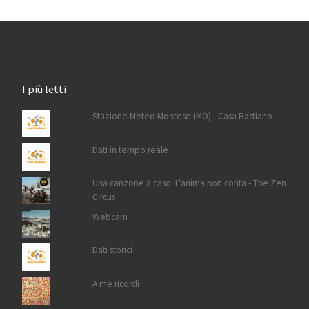
I più letti
Stazione Meteo Montese (MO) - Casa Bastiano
Dati in tempo reale
Una canzone a caso: L'anima non conta - The Zen
Circus
Webcam
Dati storici
A me ricordi