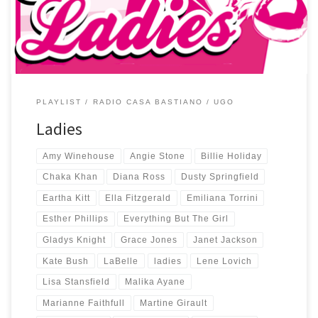
ottima musica che parte da Nina Simone, […]
PLAYLIST
RADIO CASA BASTIANO
UGO
Ladies
Amy Winehouse
Angie Stone
Billie Holiday
Chaka Khan
Diana Ross
Dusty Springfield
Eartha Kitt
Ella Fitzgerald
Emiliana Torrini
Esther Phillips
Everything But The Girl
Gladys Knight
Grace Jones
Janet Jackson
Kate Bush
LaBelle
ladies
Lene Lovich
Lisa Stansfield
Malika Ayane
Marianne Faithfull
Martine Girault