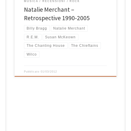
MUSICA
RECENSIONI
ROCK
Natalie Merchant –
Retrospective 1990-2005
Billy Bragg
Natalie Merchant
R.E.M.
Susan McKeown
The Chanting House
The Chieftains
Wilco
Pubblicato
01/03/2012