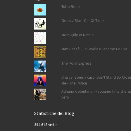
Tutto Bene
Genius: Blur - Out Of Time
Meraviglioso Natale
Max Gazzè - La Favola di Adamo Ed Eva
The Polar Express
Una canzone a caso: Don't Stand So Close
Me - The Police
Adriano Celentano - Facciamo finta che si
vero
Statistiche del Blog
394.613 visite