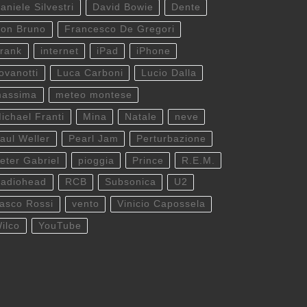
aniele Silvestri
David Bowie
Dente
on Bruno
Francesco De Gregori
rank
internet
iPad
iPhone
ovanotti
Luca Carboni
Lucio Dalla
assima
meteo montese
ichael Franti
Mina
Natale
neve
aul Weller
Pearl Jam
Perturbazione
eter Gabriel
pioggia
Prince
R.E.M.
adiohead
RCB
Subsonica
U2
asco Rossi
vento
Vinicio Capossela
ilco
YouTube