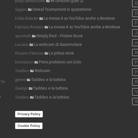
polly iannaccone
su
Mi corazon (part 2)
D
Sappo
su
Unreal Tournament in quarantena
D
Edda Balestri
su
La messa è su YouTube anche a Montese
F
Fabrizio Rosano
su
La messa è su YouTube anche a Montese
J
apontelli
su
Simply Red – Picture Book
m
Luciana
su
La webcam di Sassomolare
M
Rosano Fabrizio
su
La prima neve
Domenico
su
Primi problemi con Eolo
P
Taddeo
su
Webcam
P
gierre
su
Taddeo e la turbina
 to
R
Giampi
su
Taddeo e la turbina
V
a
Taddeo
su
Taddeo e la turbina
W
Privacy Policy
Cookie Policy