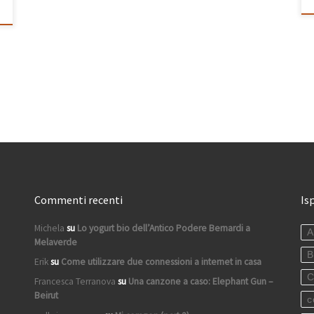
Commenti recenti
Is
Michela
su
Lo yogurt bio dell’Antico Podere Bernardi a
A
Melaverde
B
Erik
su
Come utilizzare due connessioni a internet in casa
C
Francesca Terranova
su
Una canzone a caso: Elephant Gun –
Beirut
c