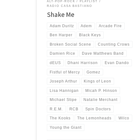
ALT-POP-ROCK
PLAYLIST
RADIO CASA BASTIANO
Shake Me
Adam Duritz
Adem
Arcade Fire
Ben Harper
Black Keys
Broken Social Scene
Counting Crows
Damien Rice
Dave Matthews Band
dEUS
Dhani Harrison
Evan Dando
Fistful of Mercy
Gomez
Joseph Arthur
Kings of Leon
Lisa Hannigan
Micah P. Hinson
Michael Stipe
Natalie Merchant
R.E.M.
RCB
Spin Doctors
The Kooks
The Lemonheads
Wilco
Young the Giant