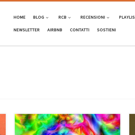
HOME
BLOG
RCB
RECENSIONI
PLAYLI
NEWSLETTER
AIRBNB
CONTATTI
SOSTIENI
Feels like summer è un mix di tanti generi e canzoni,