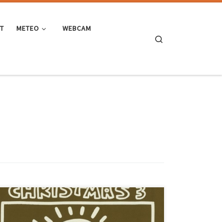
ST
METEO
WEBCAM
Search
Nel 1997, a distanza di 10 anni dal primo A Very