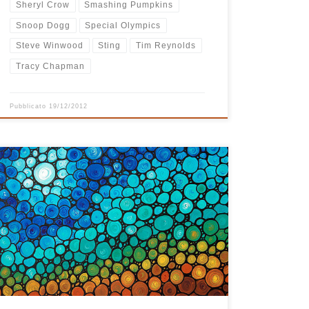
Sheryl Crow
Smashing Pumpkins
Snoop Dogg
Special Olympics
Steve Winwood
Sting
Tim Reynolds
Tracy Chapman
Pubblicato
19/12/2012
Agli amici lontani e ai sostenitori di RCB Babbo Natale
la sta consegnando per posta, ai parenti e agli amici
vicini la porterà sotto l’albero, per tutti voi che amate
la buona musica di Radio Casa Bastiano ecco la mitica
e attesissima playlist di Natale! AUGURI AUGURI AUGURI
Tracklist – 21 brani – […]