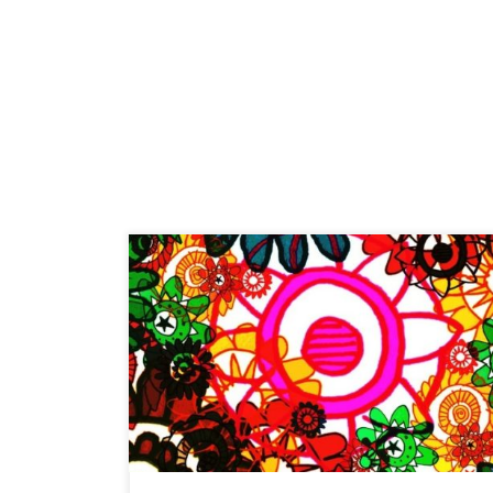
Inizia e finisce molto low-fi Shake Me, la playlist di
maggio di Radio Casa Bastiano. Le Hotel Sessions di
Evan Dando sono roba da veri appassionati dei
Lemonheads, una rivisitazione chitarra e voce dei loro
pezzi migliori registrati così come venivano con rumori
e voci di fondo in camere d’hotel […]