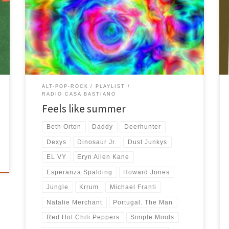
vecchie e nuove, unite da un sentimento unico verso
l’estate e tutte le sensazioni che questa calda stagione
incarna e riesce sempre ad emanare. S’inizia forte,
con due canzoni che racchiudono in sé tutto lo spirito
estivo di questa […]
ALT-POP-ROCK
PLAYLIST
RADIO CASA BASTIANO
Feels like summer
Beth Orton
Daddy
Deerhunter
Dexys
Dinosaur Jr.
Dust Junkys
EL VY
Eryn Allen Kane
Esperanza Spalding
Howard Jones
Jungle
Krrum
Michael Franti
Natalie Merchant
Portugal. The Man
Red Hot Chili Peppers
Simple Minds