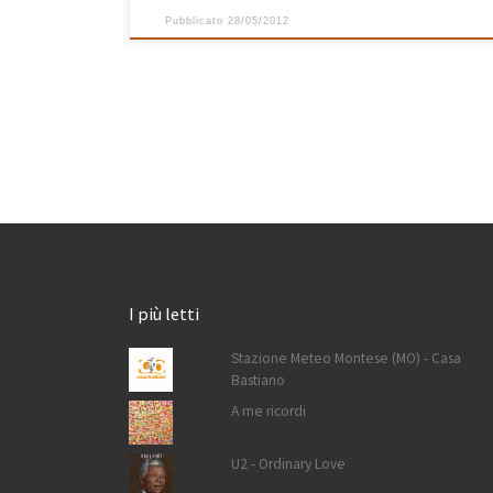
Pubblicato
28/05/2012
I più letti
Stazione Meteo Montese (MO) - Casa
Bastiano
A me ricordi
U2 - Ordinary Love