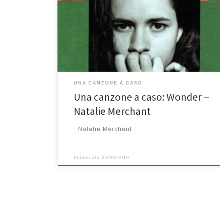
parecchi anni c’è solo un motivo: è una gran canzone!
Secondo singolo estratto dall’album Tigerlily del 1995
(il primo fu l’altrettanto ottimo Carnival), Wonder fu un
grande successo per Natalie Merchant che fece partire
la sua carriera solista dopo l’esperienza con i […]
UNA CANZONE A CASO
Una canzone a caso: Wonder –
Natalie Merchant
Natalie Merchant
Pubblicato
03/09/2019