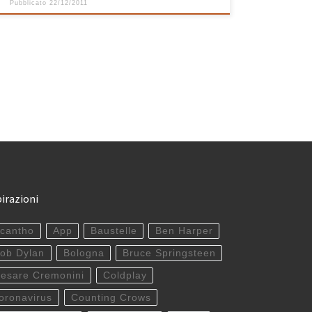
Pubblicato
22/12/2011
pirazioni
cantho
App
Baustelle
Ben Harper
ob Dylan
Bologna
Bruce Springsteen
esare Cremonini
Coldplay
oronavirus
Counting Crows