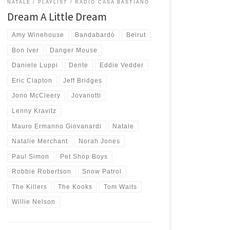
NATALE
PLAYLIST
RADIO CASA BASTIANO
Dream A Little Dream
Amy Winehouse
Bandabardò
Beirut
Bon Iver
Danger Mouse
Daniele Luppi
Dente
Eddie Vedder
Eric Clapton
Jeff Bridges
Jono McCleery
Jovanotti
Lenny Kravitz
Mauro Ermanno Giovanardi
Natale
Natalie Merchant
Norah Jones
Paul Simon
Pet Shop Boys
Robbie Robertson
Snow Patrol
The Killers
The Kooks
Tom Waits
Willie Nelson