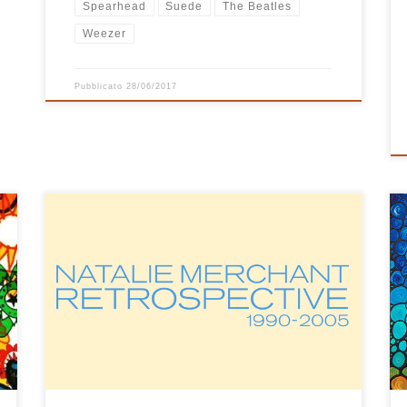
Spearhead
Suede
The Beatles
Weezer
Pubblicato
28/06/2017
La bella carriera di Natalie Merchant inizia molto
presto quando, ancora giovanissima, diventa la prima
voce dei 10,000 Maniacs. Agli inizi degli anni ’90 lascia
il gruppo e inizia il suo percorso solista azzeccando
subito tre singoli che vendono tantissimo in tutto il
mondo. E’ proprio
con Wonder, Carnival e Jealousy che inizia
Retrospective 1990-2005,