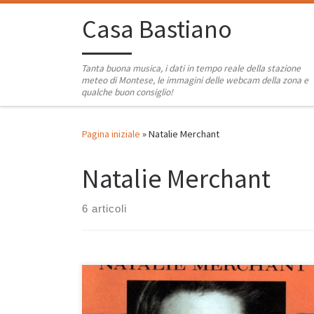
Passa al contenuto
Casa Bastiano
Tanta buona musica, i dati in tempo reale della stazione
meteo di Montese, le immagini delle webcam della zona e
qualche buon consiglio!
Pagina iniziale
»
Natalie Merchant
Natalie Merchant
6 articoli
Quando una canzone suona così bene anche dopo