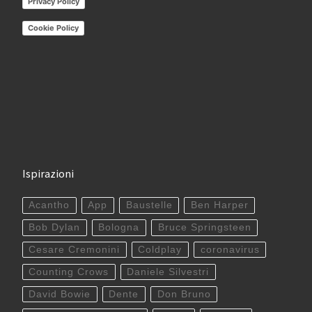
Privacy Policy
Cookie Policy
Ispirazioni
Acantho
App
Baustelle
Ben Harper
Bob Dylan
Bologna
Bruce Springsteen
Cesare Cremonini
Coldplay
coronavirus
Counting Crows
Daniele Silvestri
David Bowie
Dente
Don Bruno