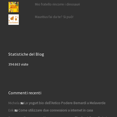
Mio fratello rincorre i dinosauri
Mauritius fai da te? Si può!
Statistiche del Blog
394.663 visite
Commenti recenti
Michela
su
Lo yogurt bio dell’Antico Podere Bernardi a Melaverde
Erik
su
Come utilizzare due connessioni a internet in casa