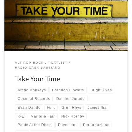
Voglio fare bella figura, questa è la prima playlist che pubblico
sull’Undici e voglio proprio spiegarvela bene perché, come ci ha
superbamente spiegato Nick Hornby in Alta Fedeltà, c’è sempre un
argomento, un pensiero, un tormento, un amore, una traccia da
seguire quando si compone una playlist. La scintilla molto […]
ALT-POP-ROCK
PLAYLIST
RADIO CASA BASTIANO
Take Your Time
Arctic Monkeys
Brandon Flowers
Bright Eyes
Coconut Records
Damien Jurado
Evan Dando
Fun.
Gruff Rhys
James Iha
K-E
Marjorie Fair
Nick Hornby
Panic At the Disco
Pavement
Perturbazione