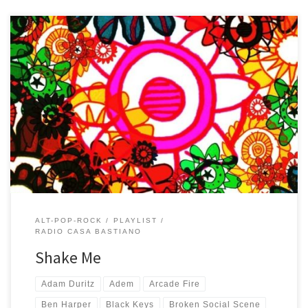
Inizia e finisce molto low-fi Shake Me, la playlist di maggio di Radio
Casa Bastiano. Le Hotel Sessions di Evan Dando sono roba da veri
appassionati dei Lemonheads, una rivisitazione chitarra e voce dei
loro pezzi migliori registrati così come venivano con rumori e voci
di fondo in camere d’hotel […]
ALT-POP-ROCK
PLAYLIST
RADIO CASA BASTIANO
Shake Me
Adam Duritz
Adem
Arcade Fire
Ben Harper
Black Keys
Broken Social Scene