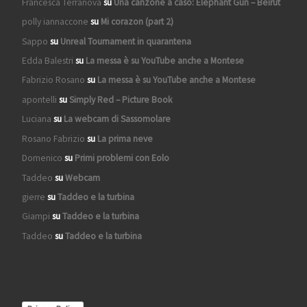
Francesca Terranova
su
Una canzone a caso: Elephant Gun – Beirut
polly iannaccone
su
Mi corazon (part 2)
Sappo
su
Unreal Tournament in quarantena
Edda Balestri
su
La messa è su YouTube anche a Montese
Fabrizio Rosano
su
La messa è su YouTube anche a Montese
apontelli
su
Simply Red – Picture Book
Luciana
su
La webcam di Sassomolare
Rosano Fabrizio
su
La prima neve
Domenico
su
Primi problemi con Eolo
Taddeo
su
Webcam
gierre
su
Taddeo e la turbina
Giampi
su
Taddeo e la turbina
Taddeo
su
Taddeo e la turbina