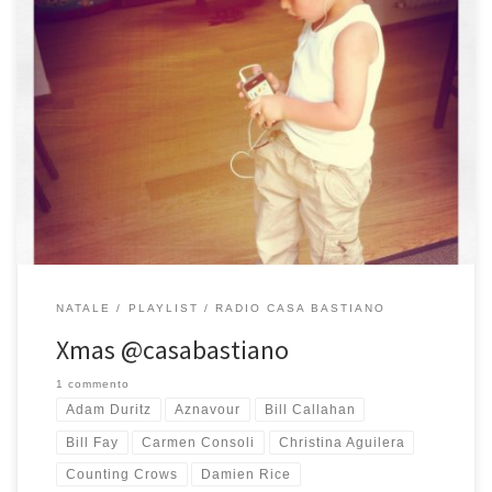
Quest’anno ho voluto iniziare la playlist di Natale alla grande,
proprio come piace a me. Pensateci, nelle nostre vite ci
sono canzoni che ci hanno segnato, capaci di racchiudere
importanti significati certe volte anche al di là della musica e delle
parole in esse contenute. Quando ho sentito la prima volta la […]
NATALE
PLAYLIST
RADIO CASA BASTIANO
Xmas @casabastiano
1 commento
Adam Duritz
Aznavour
Bill Callahan
Bill Fay
Carmen Consoli
Christina Aguilera
Counting Crows
Damien Rice