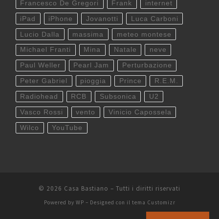
Francesco De Gregori
Frank
internet
iPad
iPhone
Jovanotti
Luca Carboni
Lucio Dalla
massima
meteo montese
Michael Franti
Mina
Natale
neve
Paul Weller
Pearl Jam
Perturbazione
Peter Gabriel
pioggia
Prince
R.E.M.
Radiohead
RCB
Subsonica
U2
Vasco Rossi
vento
Vinicio Capossela
Wilco
YouTube
© 2026
Casa Bastiano
– Tutti i diritti riservati
Powered by
WP
– Designed con il
tema Customizr