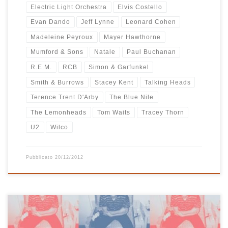
Electric Light Orchestra
Elvis Costello
Evan Dando
Jeff Lynne
Leonard Cohen
Madeleine Peyroux
Mayer Hawthorne
Mumford & Sons
Natale
Paul Buchanan
R.E.M.
RCB
Simon & Garfunkel
Smith & Burrows
Stacey Kent
Talking Heads
Terence Trent D'Arby
The Blue Nile
The Lemonheads
Tom Waits
Tracey Thorn
U2
Wilco
Pubblicato
20/12/2012