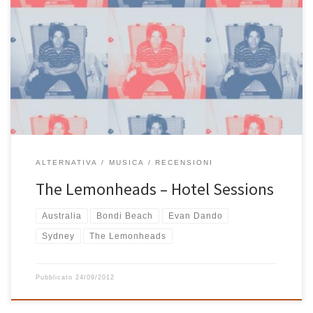
Ascoltare Hotel Sessions è come avere a disposizione nel proprio
salotto Evan Dando che suona la sua chitarra e canta le canzoni più
belle dei Lemonheads. Una libertà impagabile, un senso di
intimità con l’artista unico. C’è un solo rischio: per poter
apprezzare pienamente questo disco bisogna conoscere bene i
Lemonheads, chi […]
ALTERNATIVA
MUSICA
RECENSIONI
The Lemonheads – Hotel Sessions
Australia
Bondi Beach
Evan Dando
Sydney
The Lemonheads
Pubblicato
24/09/2012