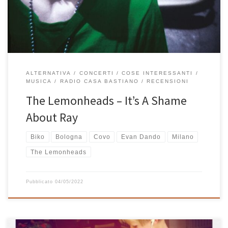
About Ray […]
ALTERNATIVA
CONCERTI
COSE INTERESSANTI
MUSICA
RADIO CASA BASTIANO
RECENSIONI
The Lemonheads – It’s A Shame
About Ray
Biko
Bologna
Covo
Evan Dando
Milano
The Lemonheads
Pubblicato
04/05/2022