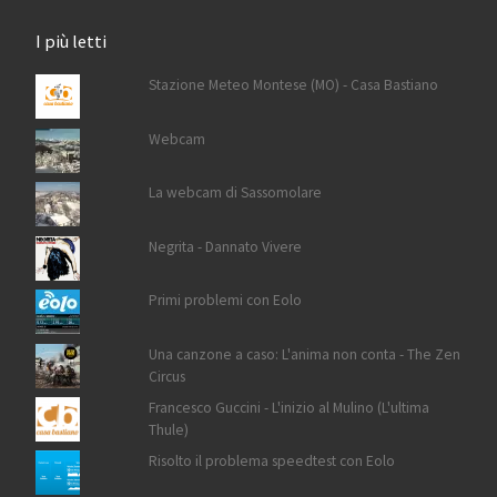
I più letti
Stazione Meteo Montese (MO) - Casa Bastiano
Webcam
La webcam di Sassomolare
Negrita - Dannato Vivere
Primi problemi con Eolo
Una canzone a caso: L'anima non conta - The Zen
Circus
Francesco Guccini - L'inizio al Mulino (L'ultima
Thule)
Risolto il problema speedtest con Eolo