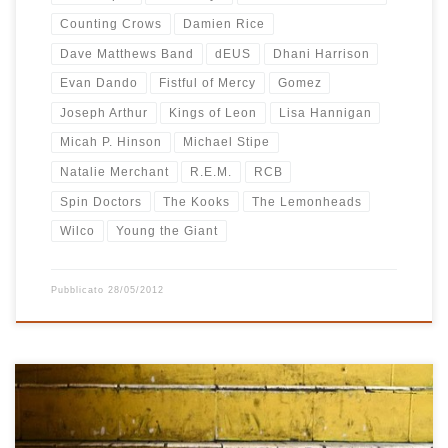
Counting Crows
Damien Rice
Dave Matthews Band
dEUS
Dhani Harrison
Evan Dando
Fistful of Mercy
Gomez
Joseph Arthur
Kings of Leon
Lisa Hannigan
Micah P. Hinson
Michael Stipe
Natalie Merchant
R.E.M.
RCB
Spin Doctors
The Kooks
The Lemonheads
Wilco
Young the Giant
Pubblicato
28/05/2012