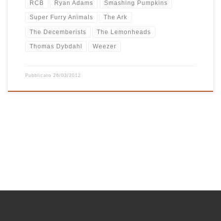
RCB
Ryan Adams
Smashing Pumpkins
Super Furry Animals
The Ark
The Decemberists
The Lemonheads
Thomas Dybdahl
Weezer
Pubblicato
26/03/2012