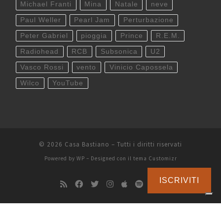
Michael Franti
Mina
Natale
neve
Paul Weller
Pearl Jam
Perturbazione
Peter Gabriel
pioggia
Prince
R.E.M.
Radiohead
RCB
Subsonica
U2
Vasco Rossi
vento
Vinicio Capossela
Wilco
YouTube
© 2026
Casa Bastiano
– Tutti i diritti riservati
Powered by
WP
– Designed con il
tema Customizr
ISCRIVITI
Le tue preferenze relative alla privacy