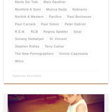
Marta Sui Tubi
Mary Gauthier
Mumford & Sons
Musica Nuda
Nobraino
Norfolk & Western
Pacifico
Paul Buchanan
Paul Carrack
Paul Simon
Peter Gabriel
R.E.M.
RCB
Regina Spektor
Solal
Solveig Slettahjell
St. Vincent
Stephen Ridley
Terry Callier
The New Pornographers
Vinicio Capossela
Wilco
Pubblicato
31/12/2012