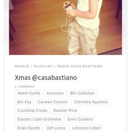
Quest’anno ho voluto iniziare la playlist di Natale alla grande,
proprio come piace a me. Pensateci, nelle nostre vite ci
sono canzoni che ci hanno segnato, capaci di racchiudere
importanti significati certe volte anche al di là della musica e delle
parole in esse contenute. Quando ho sentito la prima volta la […]
NATALE
PLAYLIST
RADIO CASA BASTIANO
Xmas @casabastiano
1 commento
Adam Duritz
Aznavour
Bill Callahan
Bill Fay
Carmen Consoli
Christina Aguilera
Counting Crows
Damien Rice
Electric Light Orchestra
Elvis Costello
Evan Dando
Jeff Lynne
Leonard Cohen