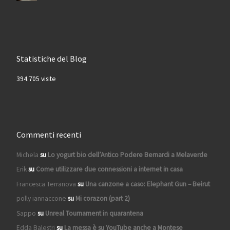
Statistiche del Blog
394.705 visite
Commenti recenti
Michela
su
Lo yogurt bio dell’Antico Podere Bernardi a Melaverde
Erik
su
Come utilizzare due connessioni a internet in casa
Francesca Terranova
su
Una canzone a caso: Elephant Gun – Beirut
polly iannaccone
su
Mi corazon (part 2)
Sappo
su
Unreal Tournament in quarantena
Edda Balestri
su
La messa è su YouTube anche a Montese