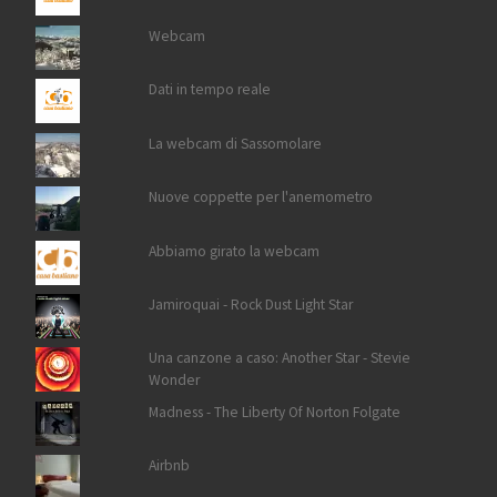
Webcam
Dati in tempo reale
La webcam di Sassomolare
Nuove coppette per l'anemometro
Abbiamo girato la webcam
Jamiroquai - Rock Dust Light Star
Una canzone a caso: Another Star - Stevie
Wonder
Madness - The Liberty Of Norton Folgate
Airbnb