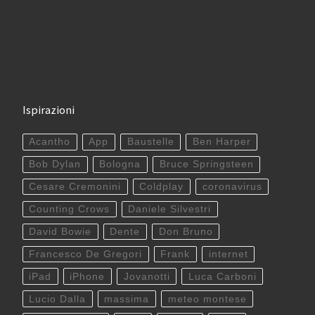
Ispirazioni
Acantho
App
Baustelle
Ben Harper
Bob Dylan
Bologna
Bruce Springsteen
Cesare Cremonini
Coldplay
coronavirus
Counting Crows
Daniele Silvestri
David Bowie
Dente
Don Bruno
Francesco De Gregori
Frank
internet
iPad
iPhone
Jovanotti
Luca Carboni
Lucio Dalla
massima
meteo montese