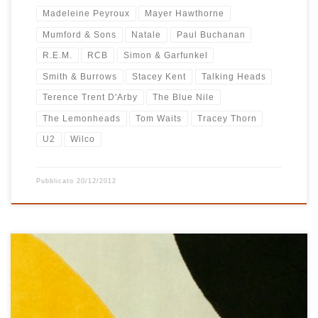
Madeleine Peyroux
Mayer Hawthorne
Mumford & Sons
Natale
Paul Buchanan
R.E.M.
RCB
Simon & Garfunkel
Smith & Burrows
Stacey Kent
Talking Heads
Terence Trent D'Arby
The Blue Nile
The Lemonheads
Tom Waits
Tracey Thorn
U2
Wilco
Pubblicato
20/12/2012
Mettete un pomeriggio con tanta pioggia e vento. Pensate a una
poltrona che guarda fuori dalla finestra e al camino acceso alle