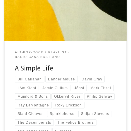
mie spalle. In casa tutti dormono e per questo mi metto le cuffie.
Parte il primo brano: By Some Miracle di Philip Selway e la playlist
si compone magicamente […]
ALT-POP-ROCK
PLAYLIST
RADIO CASA BASTIANO
A Simple Life
Bill Callahan
Danger Mouse
David Gray
I Am Kloot
Jamie Cullum
Jónsi
Mark Eitzel
Mumford & Sons
Okkervil River
Philip Selway
Ray LaMontagne
Roky Erickson
Slaid Cleaves
Sparklehorse
Sufjan Stevens
The Decemberists
The Felice Brothers