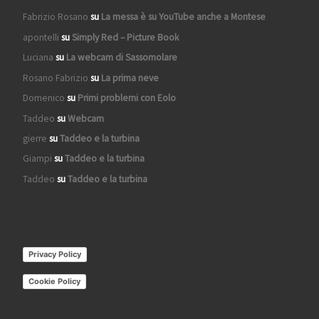
Fabrizio Rosano
su
La messa è su YouTube anche a Montese
apontelli
su
Simply Red – Picture Book
Luciana
su
La webcam di Sassomolare
Rosano Fabrizio
su
La prima neve
Domenico
su
Primi problemi con Eolo
Taddeo
su
Webcam
gierre
su
Taddeo e la turbina
Giampi
su
Taddeo e la turbina
Taddeo
su
Taddeo e la turbina
Privacy Policy
Cookie Policy