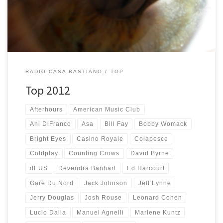
25 di sempre. Non sai come fare a collegarti a […]
RADIO CASA BASTIANO
TOP
Top 2012
Afterhours
American Music Club
Ani DiFranco
Asa
Bill Fay
Bobby Womack
Bright Eyes
Casino Royale
Colapesce
Coldplay
Counting Crows
David Byrne
dEUS
Devendra Banhart
Ed Harcourt
Gare Du Nord
Jack Johnson
Jeff Lynne
Jerry Douglas
Josh Rouse
Leonard Cohen
Lucio Dalla
Manuel Agnelli
Marlene Kuntz