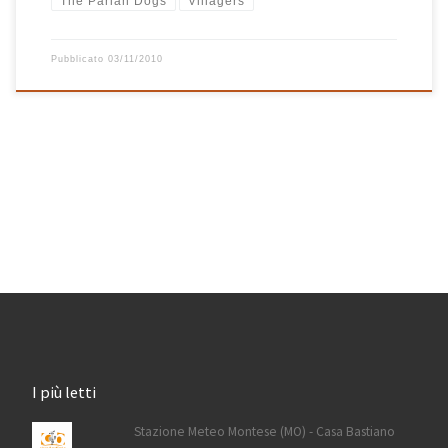
The Pariah Dogs
Villagers
Pubblicato
03/11/2010
I più letti
Stazione Meteo Montese (MO) - Casa Bastiano