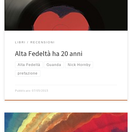
Cusack. Per l’occasione, Nick Hornby ha scritto una nuova
prefazione che […]
LIBRI
RECENSIONI
Alta Fedeltà ha 20 anni
Alta Fedeltà
Guanda
Nick Hornby
prefazione
Pubblicato
07/05/2015