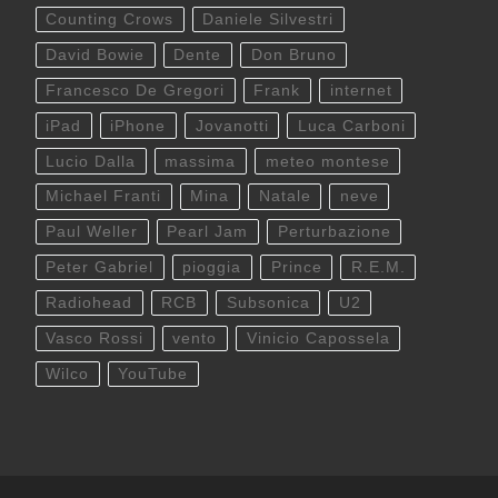
Counting Crows
Daniele Silvestri
David Bowie
Dente
Don Bruno
Francesco De Gregori
Frank
internet
iPad
iPhone
Jovanotti
Luca Carboni
Lucio Dalla
massima
meteo montese
Michael Franti
Mina
Natale
neve
Paul Weller
Pearl Jam
Perturbazione
Peter Gabriel
pioggia
Prince
R.E.M.
Radiohead
RCB
Subsonica
U2
Vasco Rossi
vento
Vinicio Capossela
Wilco
YouTube