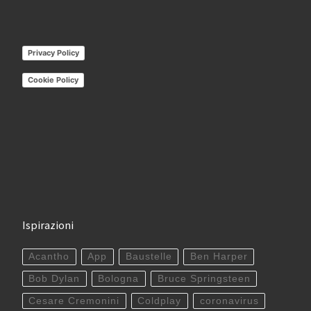
Privacy Policy
Cookie Policy
Ispirazioni
Acantho
App
Baustelle
Ben Harper
Bob Dylan
Bologna
Bruce Springsteen
Cesare Cremonini
Coldplay
coronavirus