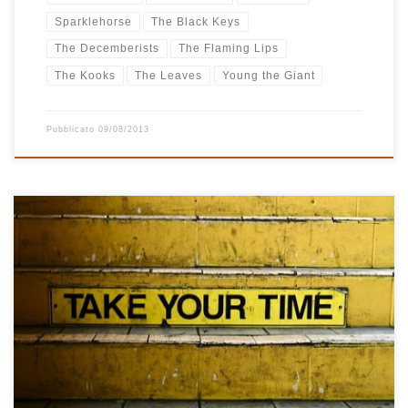
Sparklehorse
The Black Keys
The Decemberists
The Flaming Lips
The Kooks
The Leaves
Young the Giant
Pubblicato
09/08/2013
Voglio fare bella figura, questa è la prima playlist che pubblico
sull’Undici e voglio proprio spiegarvela bene perché, come ci ha
superbamente spiegato Nick Hornby in Alta Fedeltà, c’è sempre un
argomento, un pensiero, un tormento, un amore, una traccia da
seguire quando si compone una playlist. La scintilla molto […]