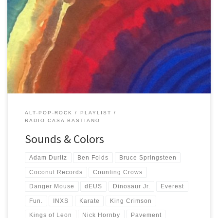
Più l’ascolto e più mi piace questa Sounds & Colors, playlist dal
titolo musical cromatico che parte in sordina con Apartment degli
strepitosi Young the Giant e sembra proseguire tranquilla tranquilla
con Pines dei Karate (che spettacolo di dolcezza quella chitarra
elettrica e quella voce). E’ Type Slowly degli indimenticabili
Pavement che inizia a colorare un […]
ALT-POP-ROCK
PLAYLIST
RADIO CASA BASTIANO
Sounds & Colors
Adam Duritz
Ben Folds
Bruce Springsteen
Coconut Records
Counting Crows
Danger Mouse
dEUS
Dinosaur Jr.
Everest
Fun.
INXS
Karate
King Crimson
Kings of Leon
Nick Hornby
Pavement