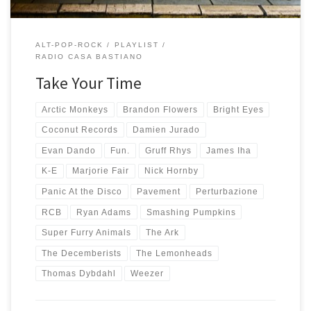
ALT-POP-ROCK
PLAYLIST
RADIO CASA BASTIANO
Take Your Time
Arctic Monkeys
Brandon Flowers
Bright Eyes
Coconut Records
Damien Jurado
Evan Dando
Fun.
Gruff Rhys
James Iha
K-E
Marjorie Fair
Nick Hornby
Panic At the Disco
Pavement
Perturbazione
RCB
Ryan Adams
Smashing Pumpkins
Super Furry Animals
The Ark
The Decemberists
The Lemonheads
Thomas Dybdahl
Weezer