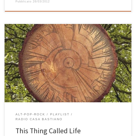
Pubblicato
26/03/2012
Il pensiero dell’ormai imminente arrivo di un nuovo bimbo in casa
e alcune riflessioni su “questa cosa chiamata vita” sono alla base di
questa playlist che si apre con la bellezza dell’Aria da capo
suonata da Glenn Gould e che ripesca dai ricordi del passato
qualche buon brano e dal […]
ALT-POP-ROCK
PLAYLIST
RADIO CASA BASTIANO
This Thing Called Life