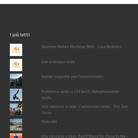
I più letti
Stazione Meteo Montese (MO) - Casa Bastiano
Dati in tempo reale
Nuove coppette per l'anemometro
Problema vento a 156 km/h definitivamente
risolto
Una canzone a caso: L'anima non conta - The Zen
Circus
Webcam
Una canzone a caso: Don't Stand So Close to Me -