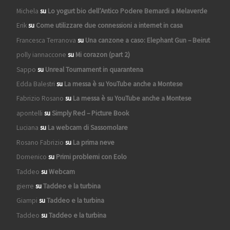
Michela
su
Lo yogurt bio dell’Antico Podere Bernardi a Melaverde
Erik
su
Come utilizzare due connessioni a internet in casa
Francesca Terranova
su
Una canzone a caso: Elephant Gun – Beirut
polly iannaccone
su
Mi corazon (part 2)
Sappo
su
Unreal Tournament in quarantena
Edda Balestri
su
La messa è su YouTube anche a Montese
Fabrizio Rosano
su
La messa è su YouTube anche a Montese
apontelli
su
Simply Red – Picture Book
Luciana
su
La webcam di Sassomolare
Rosano Fabrizio
su
La prima neve
Domenico
su
Primi problemi con Eolo
Taddeo
su
Webcam
gierre
su
Taddeo e la turbina
Giampi
su
Taddeo e la turbina
Taddeo
su
Taddeo e la turbina