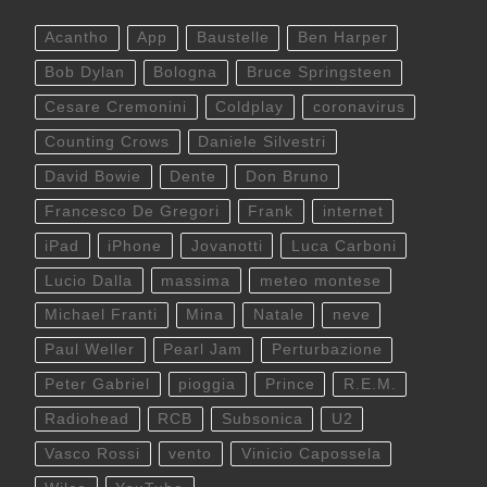
Acantho
App
Baustelle
Ben Harper
Bob Dylan
Bologna
Bruce Springsteen
Cesare Cremonini
Coldplay
coronavirus
Counting Crows
Daniele Silvestri
David Bowie
Dente
Don Bruno
Francesco De Gregori
Frank
internet
iPad
iPhone
Jovanotti
Luca Carboni
Lucio Dalla
massima
meteo montese
Michael Franti
Mina
Natale
neve
Paul Weller
Pearl Jam
Perturbazione
Peter Gabriel
pioggia
Prince
R.E.M.
Radiohead
RCB
Subsonica
U2
Vasco Rossi
vento
Vinicio Capossela