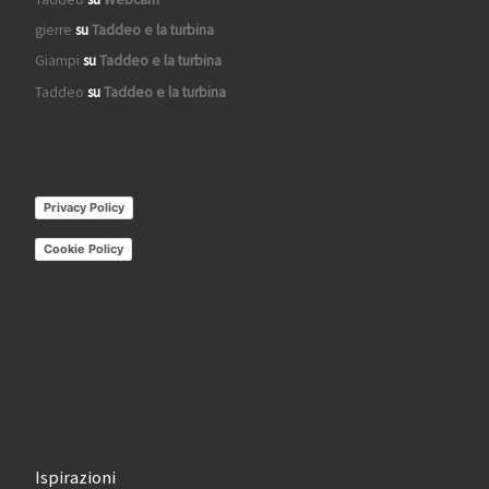
gierre
su
Taddeo e la turbina
Giampi
su
Taddeo e la turbina
Taddeo
su
Taddeo e la turbina
Privacy Policy
Cookie Policy
Ispirazioni