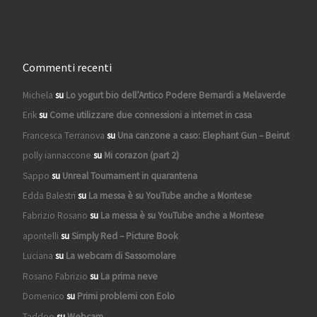
Commenti recenti
Michela
su
Lo yogurt bio dell’Antico Podere Bernardi a Melaverde
Erik
su
Come utilizzare due connessioni a internet in casa
Francesca Terranova
su
Una canzone a caso: Elephant Gun – Beirut
polly iannaccone
su
Mi corazon (part 2)
Sappo
su
Unreal Tournament in quarantena
Edda Balestri
su
La messa è su YouTube anche a Montese
Fabrizio Rosano
su
La messa è su YouTube anche a Montese
apontelli
su
Simply Red – Picture Book
Luciana
su
La webcam di Sassomolare
Rosano Fabrizio
su
La prima neve
Domenico
su
Primi problemi con Eolo
Taddeo
su
Webcam