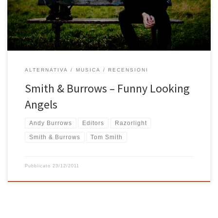
stata molto alta. Nella loro semplicità espressa tramite suoni
leggeri che ricordano la
ALTERNATIVA
MUSICA
RECENSIONI
Smith & Burrows – Funny Looking
Angels
Andy Burrows
Editors
Razorlight
Smith & Burrows
Tom Smith
Pubblicato
23/12/2011