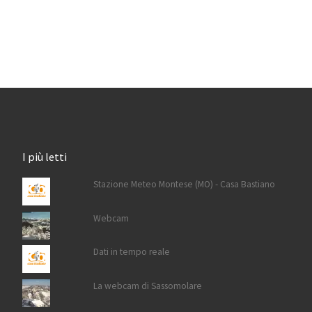
I più letti
Stazione Meteo Montese (MO) - Casa Bastiano
Webcam
Dati in tempo reale
La webcam di Sassomolare