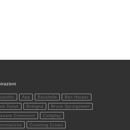
pirazioni
cantho
App
Baustelle
Ben Harper
ob Dylan
Bologna
Bruce Springsteen
esare Cremonini
Coldplay
oronavirus
Counting Crows