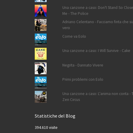
Una canzone a caso: Don't Stand So Close
Me - The Police
Adriano Celentano - Facciamo finta che si
vero
Come va Eolo
Una canzone a caso: I Will Survive - Cake
Negrita - Dannato Vivere
Primi problemi con Eolo
Una canzone a caso: L'anima non conta - 
Zen Circus
Statistiche del Blog
394.610 visite