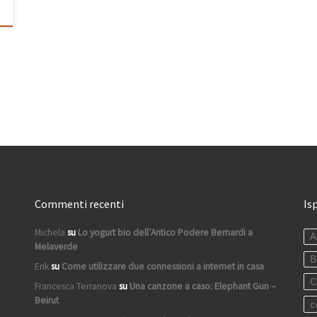
Commenti recenti
Is
Michela
su
Lo yogurt bio dell’Antico Podere Bernardi a
A
Melaverde
B
Erik
su
Come utilizzare due connessioni a internet in casa
C
Francesca Terranova
su
Una canzone a caso: Elephant Gun –
Beirut
c