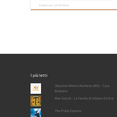
Pubblicato
12/02/2010
I più letti
Stazione Meteo Montese (MO) - Casa
Bastiano
Max Gazzè - La Favola di Adamo Ed Eva
The Polar Express