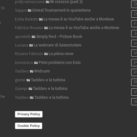
polly iannaccone
su
Mi corazon (part 2)
D
 to
Sappo
su
Unreal Tournament in quarantena
D
Edda Balestri
su
La messa è su YouTube anche a Montese
a
F
Fabrizio Rosano
su
La messa è su YouTube anche a Montese
J
apontelli
su
Simply Red – Picture Book
m
Luciana
su
La webcam di Sassomolare
M
Rosano Fabrizio
su
La prima neve
Domenico
su
Primi problemi con Eolo
P
Taddeo
su
Webcam
P
gierre
su
Taddeo e la turbina
R
Giampi
su
Taddeo e la turbina
V
The
Taddeo
su
Taddeo e la turbina
W
Privacy Policy
Cookie Policy