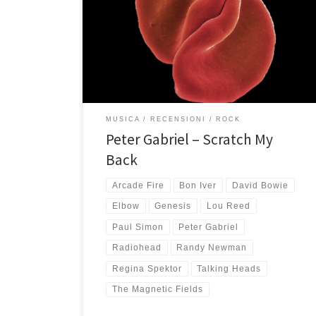
Bowie, Paul Simon, Talking Heads, Lou Reed, Arcade
Fire, Regina Spektor, Radiohead, Elbow, Bon Iver, The
Magnetic Fields, Randy Newman. Sono per lo più
acustiche, arricchite da strumenti orchestrali e voce.
Sono […]
MUSICA
RECENSIONI
ROCK
Peter Gabriel – Scratch My
Back
Arcade Fire
Bon Iver
David Bowie
Elbow
Genesis
Lou Reed
Paul Simon
Peter Gabriel
Radiohead
Randy Newman
Regina Spektor
Talking Heads
The Magnetic Fields