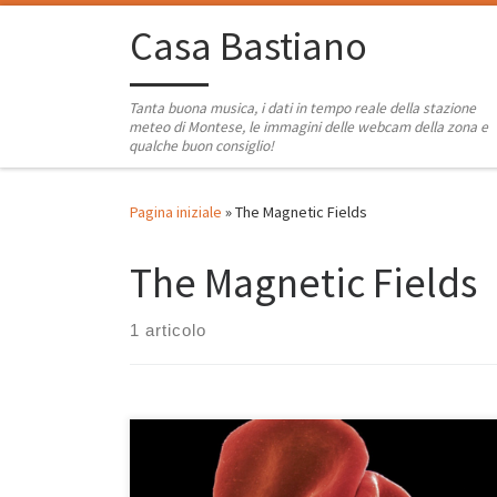
Passa al contenuto
Casa Bastiano
Tanta buona musica, i dati in tempo reale della stazione
meteo di Montese, le immagini delle webcam della zona e
qualche buon consiglio!
Pagina iniziale
»
The Magnetic Fields
The Magnetic Fields
1 articolo
Un nuovo album per il grande Peter Gabriel. Sono 12
cover prese dal repertorio di artisti come David