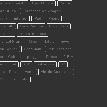
aniele Silvestri
David Bowie
Dente
on Bruno
Francesco De Gregori
rank
internet
iPad
iPhone
ovanotti
Luca Carboni
Lucio Dalla
assima
meteo montese
ichael Franti
Mina
Natale
neve
aul Weller
Pearl Jam
Perturbazione
eter Gabriel
pioggia
Prince
R.E.M.
adiohead
RCB
Subsonica
U2
asco Rossi
vento
Vinicio Capossela
ilco
YouTube