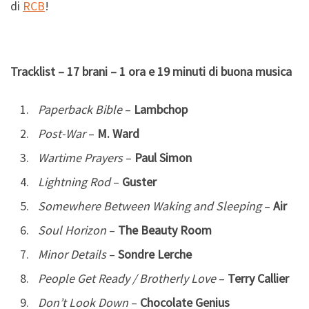
di
RCB
!
Tracklist – 17 brani – 1 ora e 19 minuti di buona musica
Paperback Bible
–
Lambchop
Post-War
–
M. Ward
Wartime Prayers
–
Paul Simon
Lightning Rod
–
Guster
Somewhere Between Waking and Sleeping
–
Air
Soul Horizon
–
The Beauty Room
Minor Details
–
Sondre Lerche
People Get Ready / Brotherly Love
–
Terry Callier
Don’t Look Down
–
Chocolate Genius