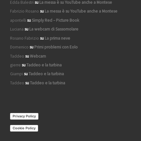
Edda Balestri
su
La messa è su YouTube anche a Montese
Fabrizio Rosano
su
La messa è su YouTube anche a Montese
apontelli
su
Simply Red – Picture Book
Luciana
su
La webcam di Sassomolare
Rosano Fabrizio
su
La prima neve
Domenico
su
Primi problemi con Eolo
Taddeo
su
Webcam
gierre
su
Taddeo e la turbina
Giampi
su
Taddeo e la turbina
Taddeo
su
Taddeo e la turbina
Privacy Policy
Cookie Policy