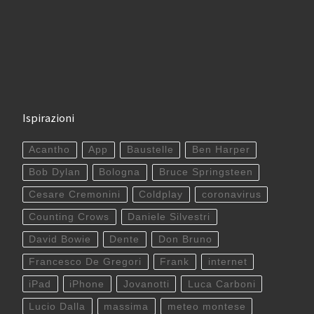
Ispirazioni
Acantho
App
Baustelle
Ben Harper
Bob Dylan
Bologna
Bruce Springsteen
Cesare Cremonini
Coldplay
coronavirus
Counting Crows
Daniele Silvestri
David Bowie
Dente
Don Bruno
Francesco De Gregori
Frank
internet
iPad
iPhone
Jovanotti
Luca Carboni
Lucio Dalla
massima
meteo montese