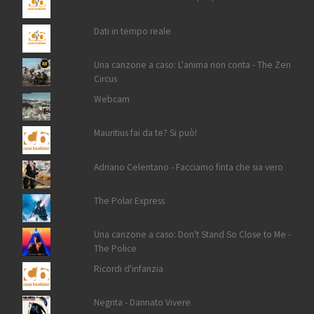
Dati in tempo reale
Una canzone a caso: L'anima non conta - The Zen
Circus
Webcam
Mauritius fai da te? Si può!
Adriano Celentano - Facciamo finta che sia vero
The Polar Express
Una canzone a caso: Don't Stand So Close to Me -
The Police
Ricordi d'infanzia
Negrita - Dannato Vivere