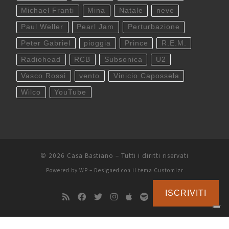
Michael Franti
Mina
Natale
neve
Paul Weller
Pearl Jam
Perturbazione
Peter Gabriel
pioggia
Prince
R.E.M.
Radiohead
RCB
Subsonica
U2
Vasco Rossi
vento
Vinicio Capossela
Wilco
YouTube
© 2026
Casa Bastiano
– Tutti i diritti riservati
Powered by
WP
– Designed con il
tema Customizr
ISCRIVITI