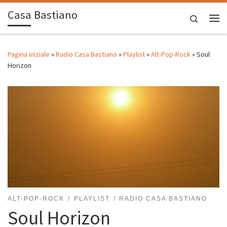
Casa Bastiano
Passa al contenuto
Search
Me
Pagina iniziale
»
Radio Casa Bastiano
»
Playlist
»
Alt-Pop-Rock
»
Soul
Horizon
ALT-POP-ROCK
PLAYLIST
RADIO CASA BASTIANO
Soul Horizon